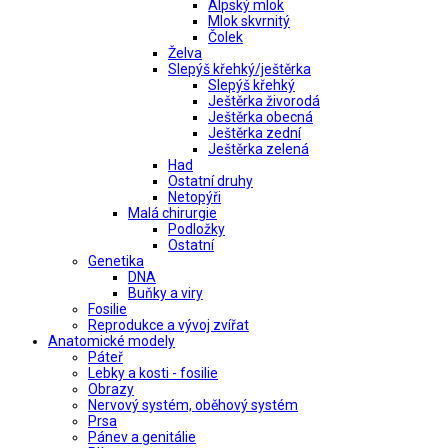
Alpský mlok
Mlok skvrnitý
Čolek
Želva
Slepýš křehký/ještěrka
Slepýš křehký
Ještěrka živorodá
Ještěrka obecná
Ještěrka zední
Ještěrka zelená
Had
Ostatní druhy
Netopýři
Malá chirurgie
Podložky
Ostatní
Genetika
DNA
Buňky a viry
Fosilie
Reprodukce a vývoj zvířat
Anatomické modely
Páteř
Lebky a kosti - fosilie
Obrazy
Nervový systém, oběhový systém
Prsa
Pánev a genitálie