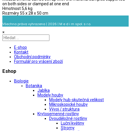
on both sides or clamped at one end
Hmotnost 5,6 kg
Rozměry 55 x 28 x 50 cm
Všechna práva vyhrazena | 2026 | M e d i m spol. s r.o.
×
E-shop
Kontakt
Obchodní podmínky
Formulář pro vrácení zboží
Eshop
Biologie
Botanika
Jablka
Modely houby
Modely hub-skutečná velikost
Mikroskopické houby
Vývoj / struktura
Krytosemenné rostliny
Dvouděložné rostliny
Luční květiny
Stromy