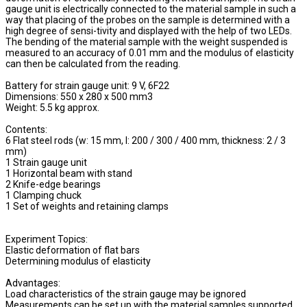
gauge unit is electrically connected to the material sample in such a
way that placing of the probes on the sample is determined with a
high degree of sensi-tivity and displayed with the help of two LEDs.
The bending of the material sample with the weight suspended is
measured to an accuracy of 0.01 mm and the modulus of elasticity
can then be calculated from the reading.
Battery for strain gauge unit: 9 V, 6F22
Dimensions: 550 x 280 x 500 mm3
Weight: 5.5 kg approx.
Contents:
6 Flat steel rods (w: 15 mm, l: 200 / 300 / 400 mm, thickness: 2 / 3
mm)
1 Strain gauge unit
1 Horizontal beam with stand
2 Knife-edge bearings
1 Clamping chuck
1 Set of weights and retaining clamps
Experiment Topics:
Elastic deformation of flat bars
Determining modulus of elasticity
Advantages:
Load characteristics of the strain gauge may be ignored
Measurements can be set up with the material samples supported