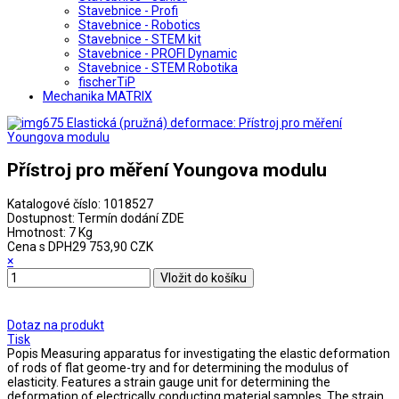
Stavebnice - Profi
Stavebnice - Robotics
Stavebnice - STEM kit
Stavebnice - PROFI Dynamic
Stavebnice - STEM Robotika
fischerTiP
Mechanika MATRIX
Přístroj pro měření Youngova modulu
Katalogové číslo:
1018527
Dostupnost:
Termín dodání ZDE
Hmotnost:
7 Kg
Cena s DPH
29 753,90 CZK
×
Dotaz na produkt
Tisk
Popis
Measuring apparatus for investigating the elastic deformation
of rods of flat geome-try and for determining the modulus of
elasticity. Features a strain gauge unit for determining the
deformation of electrically conducting material samples. The strain