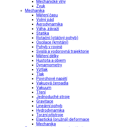
Mechanické vlny
Zvuk
Mechanika
Měření času
Volný pád
Aerodynamika
Váha, závaží
Statika
Rotační (otáčivý pohyb)
Oscilace (kmitání)
Pohyb v rovině
Svislá a vodorovná trajektorie
Měření délky
Hustota a objem
Dynamometry
Vztlak
Tlak
Povrchové napětí
Vakuová čerpadla
Vakuum
Tření
Jednoduché stroje
Gravitace
Lineární pohyb
Hydrodynamika
Torzní přístroje
Elastická (pružná) deformace
Mechanika