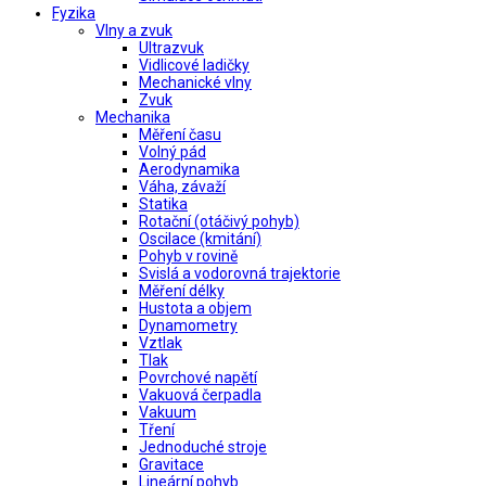
Fyzika
Vlny a zvuk
Ultrazvuk
Vidlicové ladičky
Mechanické vlny
Zvuk
Mechanika
Měření času
Volný pád
Aerodynamika
Váha, závaží
Statika
Rotační (otáčivý pohyb)
Oscilace (kmitání)
Pohyb v rovině
Svislá a vodorovná trajektorie
Měření délky
Hustota a objem
Dynamometry
Vztlak
Tlak
Povrchové napětí
Vakuová čerpadla
Vakuum
Tření
Jednoduché stroje
Gravitace
Lineární pohyb