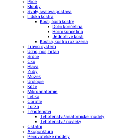
Plíce
Klouby
Svaly, svalová postava
Lidská kostra
Kosti, části kostry
Dolní končetina
Horní končetina
Jednotlivé kosti
Kostra, kostra rozložená
Trávicí systém
Ucho, nos, hrtan
Srdce
Oko
Hlava
Zuby
Mozek
Urologie
Kůže
Mikroanatomie
Lebka
Obratle
Torza
Těhotenství
Těhotenství/anatomické modely
Těhotenství/ návleky
Ostatní
Akupunktura
Pečovatelské modely