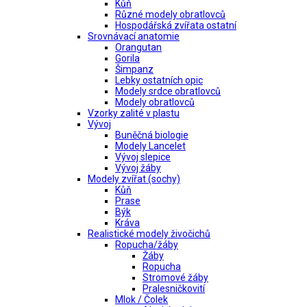
Kůň
Různé modely obratlovců
Hospodářská zvířata ostatní
Srovnávací anatomie
Orangutan
Gorila
Šimpanz
Lebky ostatních opic
Modely srdce obratlovců
Modely obratlovců
Vzorky zalité v plastu
Vývoj
Buněčná biologie
Modely Lancelet
Vývoj slepice
Vývoj žáby
Modely zvířat (sochy)
Kůň
Prase
Býk
Kráva
Realistické modely živočichů
Ropucha/žáby
Žáby
Ropucha
Stromové žáby
Pralesničkovití
Mlok / Čolek