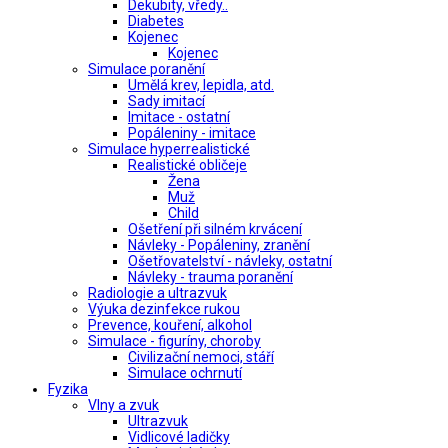
Dekubity, vředy..
Diabetes
Kojenec
Kojenec
Simulace poranění
Umělá krev, lepidla, atd.
Sady imitací
Imitace - ostatní
Popáleniny - imitace
Simulace hyperrealistické
Realistické obličeje
Žena
Muž
Child
Ošetření při silném krvácení
Návleky - Popáleniny, zranění
Ošetřovatelství - návleky, ostatní
Návleky - trauma poranění
Radiologie a ultrazvuk
Výuka dezinfekce rukou
Prevence, kouření, alkohol
Simulace - figuríny, choroby
Civilizační nemoci, stáří
Simulace ochrnutí
Fyzika
Vlny a zvuk
Ultrazvuk
Vidlicové ladičky