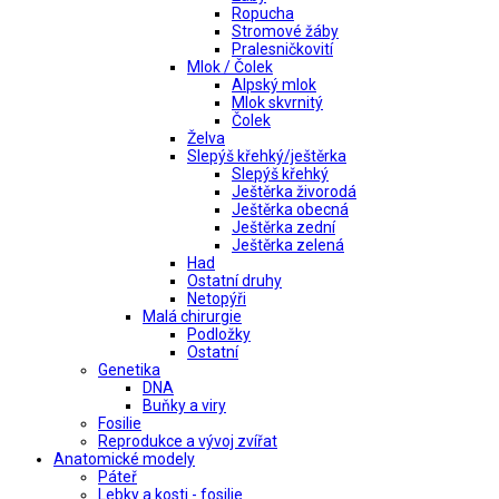
Ropucha
Stromové žáby
Pralesničkovití
Mlok / Čolek
Alpský mlok
Mlok skvrnitý
Čolek
Želva
Slepýš křehký/ještěrka
Slepýš křehký
Ještěrka živorodá
Ještěrka obecná
Ještěrka zední
Ještěrka zelená
Had
Ostatní druhy
Netopýři
Malá chirurgie
Podložky
Ostatní
Genetika
DNA
Buňky a viry
Fosilie
Reprodukce a vývoj zvířat
Anatomické modely
Páteř
Lebky a kosti - fosilie