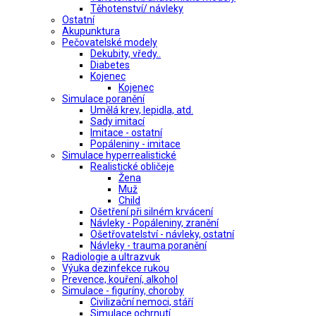
Těhotenství/ návleky
Ostatní
Akupunktura
Pečovatelské modely
Dekubity, vředy..
Diabetes
Kojenec
Kojenec
Simulace poranění
Umělá krev, lepidla, atd.
Sady imitací
Imitace - ostatní
Popáleniny - imitace
Simulace hyperrealistické
Realistické obličeje
Žena
Muž
Child
Ošetření při silném krvácení
Návleky - Popáleniny, zranění
Ošetřovatelství - návleky, ostatní
Návleky - trauma poranění
Radiologie a ultrazvuk
Výuka dezinfekce rukou
Prevence, kouření, alkohol
Simulace - figuríny, choroby
Civilizační nemoci, stáří
Simulace ochrnutí