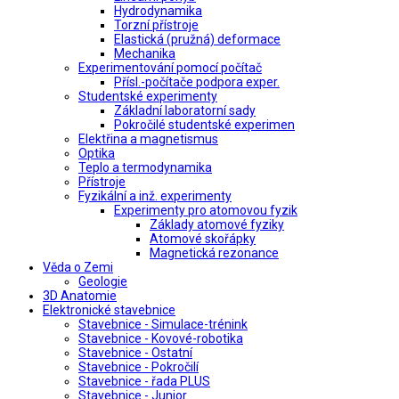
Hydrodynamika
Torzní přístroje
Elastická (pružná) deformace
Mechanika
Experimentování pomocí počítač
Přísl.-počítače podpora exper.
Studentské experimenty
Základní laboratorní sady
Pokročilé studentské experimen
Elektřina a magnetismus
Optika
Teplo a termodynamika
Přístroje
Fyzikální a inž. experimenty
Experimenty pro atomovou fyzik
Základy atomové fyziky
Atomové skořápky
Magnetická rezonance
Věda o Zemi
Geologie
3D Anatomie
Elektronické stavebnice
Stavebnice - Simulace-trénink
Stavebnice - Kovové-robotika
Stavebnice - Ostatní
Stavebnice - Pokročilí
Stavebnice - řada PLUS
Stavebnice - Junior