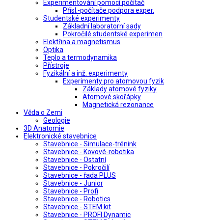
Experimentování pomocí počítač
Přísl.-počítače podpora exper.
Studentské experimenty
Základní laboratorní sady
Pokročilé studentské experimen
Elektřina a magnetismus
Optika
Teplo a termodynamika
Přístroje
Fyzikální a inž. experimenty
Experimenty pro atomovou fyzik
Základy atomové fyziky
Atomové skořápky
Magnetická rezonance
Věda o Zemi
Geologie
3D Anatomie
Elektronické stavebnice
Stavebnice - Simulace-trénink
Stavebnice - Kovové-robotika
Stavebnice - Ostatní
Stavebnice - Pokročilí
Stavebnice - řada PLUS
Stavebnice - Junior
Stavebnice - Profi
Stavebnice - Robotics
Stavebnice - STEM kit
Stavebnice - PROFI Dynamic