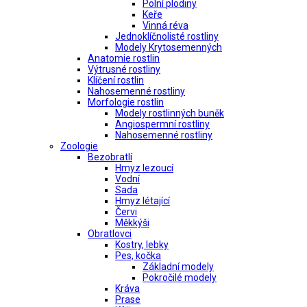
Polní plodiny
Keře
Vinná réva
Jednoklíčnolisté rostliny
Modely Krytosemenných
Anatomie rostlin
Výtrusné rostliny
Klíčení rostlin
Nahosemenné rostliny
Morfologie rostlin
Modely rostlinných buněk
Angiospermní rostliny
Nahosemenné rostliny
Zoologie
Bezobratlí
Hmyz lezoucí
Vodní
Sada
Hmyz létající
Červi
Měkkýši
Obratlovci
Kostry, lebky
Pes, kočka
Základní modely
Pokročilé modely
Kráva
Prase