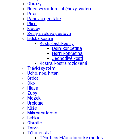
Obrazy
Nervový systém, oběhový systém
Prsa
Pánev a genitálie
Plíce
Klouby
Svaly, svalová postava
Lidská kostra
Kosti, části kostry
Dolní končetina
Horní končetina
Jednotlivé kosti
Kostra, kostra rozložená
Trávicí systém
Ucho, nos, hrtan
Srdce
Oko
Hlava
Zuby
Mozek
Urologie
Kůže
Mikroanatomie
Lebka
Obratle
Torza
Těhotenství
Těhotenství/anatomické modely