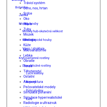
Trávicí systém
Botanika
Ucho, nos, hrtan
Srdce
Jablka
Oko
Modely houby
Hlava
Zuby
Modely hub-skutečná velikost
Mozek
Urologie
Mikroskopické houby
Kůže
Vývoj / struktura
Mikroanatomie
Lebka
Krytosemenné rostliny
Obratle
Dvouděložné rostliny
Torza
Těhotenství
Luční květiny
Ostatní
Akupunktura
Stromy
Pečovatelské modely
Polní plodiny
Simulace poranění
Simulace hyperrealistické
Keře
Radiologie a ultrazvuk