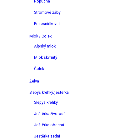
Ropucha
Stromové žáby
Pralesničkovití
Mlok / Čolek
Alpský mlok
Mlok skvrnitý
Čolek
Želva
Slepýš křehký/ještěrka
Slepýš křehký
Ještěrka živorodá
Ještěrka obecná
Ještěrka zední