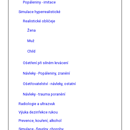
Popáleniny - imitace
Simulace hyperrealistické
Realistické obličeje
Žena
Muž
Child
Ošetření při silném krvácení
Návleky - Popáleniny, zranění
Ošetřovatelství - návleky, ostatní
Návleky - trauma poranění
Radiologie a ultrazvuk
Výuka dezinfekce rukou
Prevence, kouření, alkohol
Simulace - figuríny, choroby