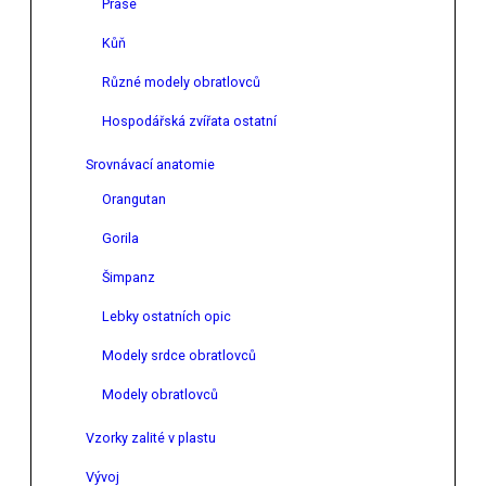
Prase
Kůň
Různé modely obratlovců
Hospodářská zvířata ostatní
Srovnávací anatomie
Orangutan
Gorila
Šimpanz
Lebky ostatních opic
Modely srdce obratlovců
Modely obratlovců
Vzorky zalité v plastu
Vývoj