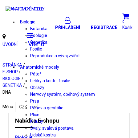
Biologie
0
PŘIHLÁŠENÍ
REGISTRACE
Košík
Botanika
Zoologie
Genetika
Menu
ÚVODNÍ
Fosilie
Reprodukce a vývoj zvířat
STRÁNKA
/
Anatomické modely
E-SHOP
/
Páteř
BIOLOGIE
/
Lebky a kosti - fosilie
GENETIKA
/
Obrazy
DNA
Nervový systém, oběhový systém
Prsa
Měna:
Pánev a genitálie
Plíce
Nabídka E-shopu
Klouby
Svaly, svalová postava
Lidská kostra
Biologie