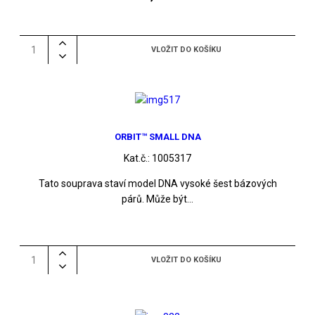
ORBIT™ SMALL DNA
Kat.č.:
1005317
Tato souprava staví model DNA vysoké šest bázových
párů. Může být...