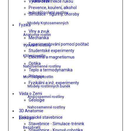
Vinná réva
Výuka dezinfekce rukou
Prevence, kouření, alkohol
Jednoklíčnolisté rostliny
Simulace - figuríny, choroby
Modely Krytosemenných
Fyzika
Vlny a zvuk
Anatomie rostlin
Mechanika
Experimentování pomocí počítač
Výtrusné rostliny
Studentské experimenty
Klíčení rostlin
Elektřina a magnetismus
Optika
Nahosemenné rostliny
Teplo a termodynamika
Přístroje
Morfologie rostlin
Fyzikální a inž. experimenty
Modely rostlinných buněk
Věda o Zemi
Angiospermní rostliny
Geologie
Nahosemenné rostliny
3D Anatomie
Elektronické stavebnice
Zoologie
Stavebnice - Simulace-trénink
Bezobratlí
Stavebnice - Kovové-robotika