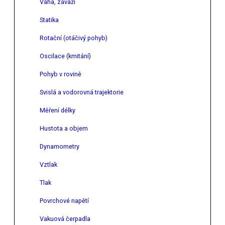
Váha, závaží
Statika
Rotační (otáčivý pohyb)
Oscilace (kmitání)
Pohyb v rovině
Svislá a vodorovná trajektorie
Měření délky
Hustota a objem
Dynamometry
Vztlak
Tlak
Povrchové napětí
Vakuová čerpadla