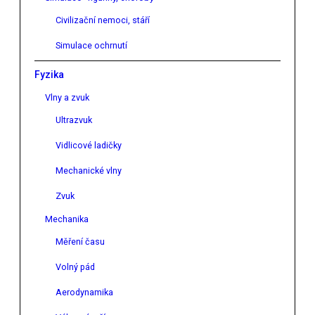
Civilizační nemoci, stáří
Simulace ochrnutí
Fyzika
Vlny a zvuk
Ultrazvuk
Vidlicové ladičky
Mechanické vlny
Zvuk
Mechanika
Měření času
Volný pád
Aerodynamika