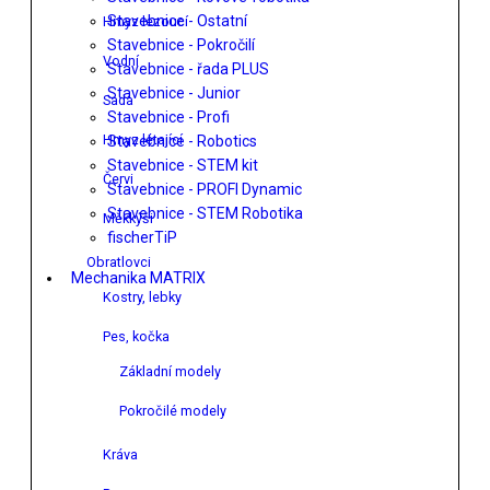
Stavebnice - Ostatní
Hmyz lezoucí
Stavebnice - Pokročilí
Vodní
Stavebnice - řada PLUS
Stavebnice - Junior
Sada
Stavebnice - Profi
Hmyz létající
Stavebnice - Robotics
Stavebnice - STEM kit
Červi
Stavebnice - PROFI Dynamic
Stavebnice - STEM Robotika
Měkkýši
fischerTiP
Obratlovci
Mechanika MATRIX
Kostry, lebky
Pes, kočka
Základní modely
Pokročilé modely
Kráva