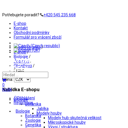
Potřebujete poradit?
+420 545 235 668
E-shop
Kontakt
Obchodní podmínky
Formulář pro vrácení zboží
Úvodní stránka
/
E-shop
/
Biologie
/
Zoologie
/
Obratlovci
/
Prase
Měna:
0
Nabídka E-shopu
Košík
Přihlášení
Biologie
Registrace
Botanika
Jablka
Biologie
Modely houby
Botanika
Modely hub-skutečná velikost
Zoologie
Mikroskopické houby
Genetika
Vývoj / struktura