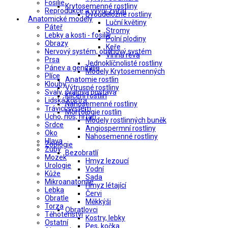
Fosilie
Krytosemenné rostliny
Reprodukce a vývoj zvířat
Dvouděložné rostliny
Anatomické modely
Luční květiny
Páteř
Stromy
Lebky a kosti - fosilie
Polní plodiny
Obrazy
Keře
Nervový systém, oběhový systém
Vinná réva
Prsa
Jednoklíčnolisté rostliny
Pánev a genitálie
Modely Krytosemenných
Plíce
Anatomie rostlin
Klouby
Výtrusné rostliny
Svaly, svalová postava
Klíčení rostlin
Lidská kostra
Nahosemenné rostliny
Trávicí systém
Morfologie rostlin
Ucho, nos, hrtan
Modely rostlinných buněk
Srdce
Angiospermní rostliny
Oko
Nahosemenné rostliny
Hlava
Zoologie
Zuby
Bezobratlí
Mozek
Hmyz lezoucí
Urologie
Vodní
Kůže
Sada
Mikroanatomie
Hmyz létající
Lebka
Červi
Obratle
Měkkýši
Torza
Obratlovci
Těhotenství
Kostry, lebky
Ostatní
Pes, kočka