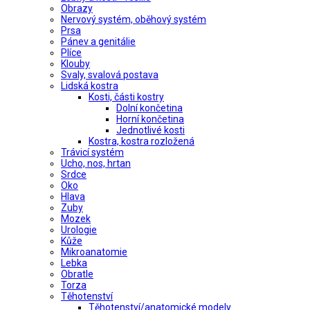
Obrazy
Nervový systém, oběhový systém
Prsa
Pánev a genitálie
Plíce
Klouby
Svaly, svalová postava
Lidská kostra
Kosti, části kostry
Dolní končetina
Horní končetina
Jednotlivé kosti
Kostra, kostra rozložená
Trávicí systém
Ucho, nos, hrtan
Srdce
Oko
Hlava
Zuby
Mozek
Urologie
Kůže
Mikroanatomie
Lebka
Obratle
Torza
Těhotenství
Těhotenství/anatomické modely