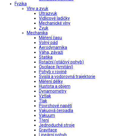
Fyzika
Vlny a zvuk
Ultrazvuk
Vidlicové ladičky
Mechanické vlny
Zvuk
Mechanika
Měření času
Volný pád
Aerodynamika
Váha, závaží
Statika
Rotační (otáčivý pohyb)
Oscilace (kmitání)
Pohyb v rovině
Svislá a vodorovná trajektorie
Měření délky
Hustota a objem
Dynamometry
Vztlak
Tlak
Povrchové napětí
Vakuová čerpadla
Vakuum
Tření
Jednoduché stroje
Gravitace
Lineární pohyb