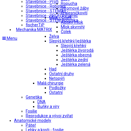
Stavebnice - Profi
Ropucha
Stavebnice - Robotics
Stromové žáby
Stavebnice - STEM kit
Pralesničkovití
Stavebnice - PROFI Dynamic
Mlok / Čolek
Stavebnice - STEM Robotika
Alpský mlok
fischerTiP
Mlok skvrnitý
Mechanika MATRIX
Čolek
Želva
Menu
Slepýš křehký/ještěrka
Slepýš křehký
Ještěrka živorodá
Ještěrka obecná
Ještěrka zední
Ještěrka zelená
Had
Ostatní druhy
Netopýři
Malá chirurgie
Podložky
Ostatní
Genetika
DNA
Buňky a viry
Fosilie
Reprodukce a vývoj zvířat
Anatomické modely
Páteř
Lebky a kosti - fosilie