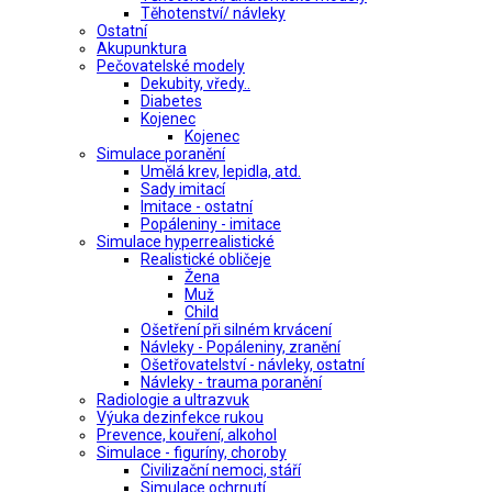
Těhotenství/ návleky
Ostatní
Akupunktura
Pečovatelské modely
Dekubity, vředy..
Diabetes
Kojenec
Kojenec
Simulace poranění
Umělá krev, lepidla, atd.
Sady imitací
Imitace - ostatní
Popáleniny - imitace
Simulace hyperrealistické
Realistické obličeje
Žena
Muž
Child
Ošetření při silném krvácení
Návleky - Popáleniny, zranění
Ošetřovatelství - návleky, ostatní
Návleky - trauma poranění
Radiologie a ultrazvuk
Výuka dezinfekce rukou
Prevence, kouření, alkohol
Simulace - figuríny, choroby
Civilizační nemoci, stáří
Simulace ochrnutí