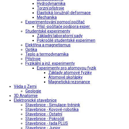
Hydrodynamika
Torzní přístroje
Elastická (pružná) deformace
Mechanika
Experimentování pomocí počítač
Přísl.-počítače podpora exper.
Studentské experimenty
Základní laboratorní sady
Pokročilé studentské experimen
Elektřina a magnetismus
Optika
Teplo a termodynamika
Přístroje
Fyzikální a inž. experimenty
Experimenty pro atomovou fyzik
Základy atomové fyziky
Atomové skořápky
Magnetická rezonance
Věda o Zemi
Geologie
3D Anatomie
Elektronické stavebnice
Stavebnice - Simulace-trénink
Stavebnice - Kovové-robotika
Stavebnice - Ostatní
Stavebnice - Pokročilí
Stavebnice - řada PLUS
Stavebnice - Junior