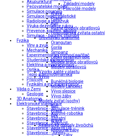
Akupunktura
Základní modely
Pečovatelské modely
Pokročilé modely
Simulace poranění
Kráva
Simulace hyperrealistické
Prase
Radiologie a ultrazvuk
Kůň
Výuka dezinfekce rukou
Různé modely obratlovců
Prevence, kouření, alkohol
Hospodářská zvířata ostatní
Simulace - figuríny, choroby
Srovnávací anatomie
Fyzika
Orangutan
Vlny a zvuk
Gorila
Mechanika
Šimpanz
Experimentování pomocí počítač
Lebky ostatních opic
Studentské experimenty
Modely srdce obratlovců
Elektřina a magnetismus
Modely obratlovců
Optika
Vzorky zalité v plastu
Teplo a termodynamika
Vývoj
Přístroje
Buněčná biologie
Fyzikální a inž. experimenty
Modely Lancelet
Věda o Zemi
Vývoj slepice
Geologie
Vývoj žáby
3D Anatomie
Modely zvířat (sochy)
Elektronické stavebnice
Kůň
Stavebnice - Simulace-trénink
Prase
Stavebnice - Kovové-robotika
Býk
Stavebnice - Ostatní
Kráva
Stavebnice - Pokročilí
Realistické modely živočichů
Stavebnice - řada PLUS
Ropucha/žáby
Stavebnice - Junior
Žáby