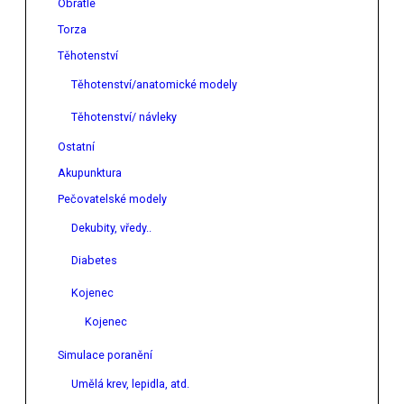
Obratle
Torza
Těhotenství
Těhotenství/anatomické modely
Těhotenství/ návleky
Ostatní
Akupunktura
Pečovatelské modely
Dekubity, vředy..
Diabetes
Kojenec
Kojenec
Simulace poranění
Umělá krev, lepidla, atd.