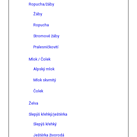
Ropucha/žáby
Žáby
Ropucha
Stromové žáby
Pralesničkovití
Mlok / Čolek
Alpský mlok
Mlok skvrnitý
Čolek
Želva
Slepýš křehký/ještěrka
Slepýš křehký
Ještěrka živorodá