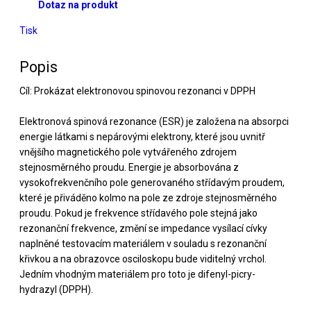
Dotaz na produkt
Tisk
Popis
Cíl: Prokázat elektronovou spinovou rezonanci v DPPH
Elektronová spinová rezonance (ESR) je založena na absorpci
energie látkami s nepárovými elektrony, které jsou uvnitř
vnějšího magnetického pole vytvářeného zdrojem
stejnosměrného proudu. Energie je absorbována z
vysokofrekvenčního pole generovaného střídavým proudem,
které je přiváděno kolmo na pole ze zdroje stejnosměrného
proudu. Pokud je frekvence střídavého pole stejná jako
rezonanční frekvence, změní se impedance vysílací cívky
naplněné testovacím materiálem v souladu s rezonanční
křivkou a na obrazovce osciloskopu bude viditelný vrchol.
Jedním vhodným materiálem pro toto je difenyl-picry-
hydrazyl (DPPH).