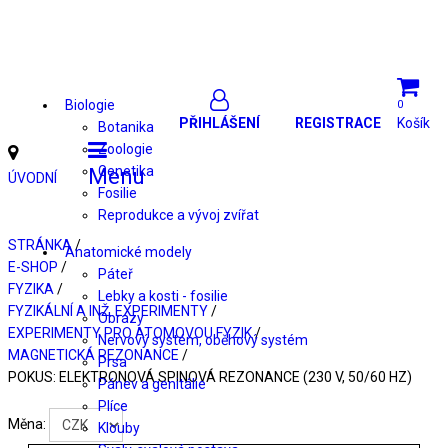
Biologie
0
PŘIHLÁŠENÍ
REGISTRACE
Košík
Botanika
Zoologie
Genetika
Menu
ÚVODNÍ
Fosilie
Reprodukce a vývoj zvířat
STRÁNKA
/
Anatomické modely
E-SHOP
/
Páteř
FYZIKA
/
Lebky a kosti - fosilie
FYZIKÁLNÍ A INŽ. EXPERIMENTY
/
Obrazy
EXPERIMENTY PRO ATOMOVOU FYZIK
/
Nervový systém, oběhový systém
MAGNETICKÁ REZONANCE
/
Prsa
POKUS: ELEKTRONOVÁ SPINOVÁ REZONANCE (230 V, 50/60 HZ)
Pánev a genitálie
Plíce
Měna:
Klouby