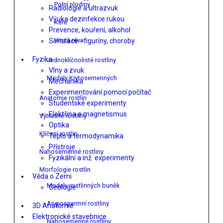
Polní plodiny
Radiologie a ultrazvuk
Výuka dezinfekce rukou
Keře
Prevence, kouření, alkohol
Vinná réva
Simulace - figuríny, choroby
Fyzika
Jednoklíčnolisté rostliny
Vlny a zvuk
Modely Krytosemenných
Mechanika
Experimentování pomocí počítač
Anatomie rostlin
Studentské experimenty
Elektřina a magnetismus
Výtrusné rostliny
Optika
Klíčení rostlin
Teplo a termodynamika
Přístroje
Nahosemenné rostliny
Fyzikální a inž. experimenty
Morfologie rostlin
Věda o Zemi
Modely rostlinných buněk
Geologie
Angiospermní rostliny
3D Anatomie
Elektronické stavebnice
Nahosemenné rostliny