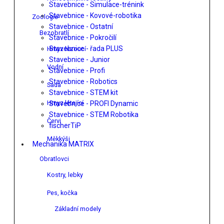
Stavebnice - Simulace-trénink
Stavebnice - Kovové-robotika
Zoologie
Stavebnice - Ostatní
Bezobratlí
Stavebnice - Pokročilí
Stavebnice - řada PLUS
Hmyz lezoucí
Stavebnice - Junior
Vodní
Stavebnice - Profi
Stavebnice - Robotics
Sada
Stavebnice - STEM kit
Hmyz létající
Stavebnice - PROFI Dynamic
Stavebnice - STEM Robotika
Červi
fischerTiP
Měkkýši
Mechanika MATRIX
Obratlovci
Kostry, lebky
Pes, kočka
Základní modely