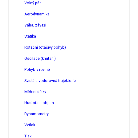
Volný pád
Aerodynamika
Váha, závaží
Statika
Rotační (otáčivý pohyb)
Oscilace (kmitání)
Pohyb v rovině
Svislá a vodorovná trajektorie
Měření délky
Hustota a objem
Dynamometry
Vztlak
Tlak