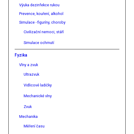
Výuka dezinfekce rukou
Prevence, kouření, alkohol
Simulace - figuríny, choroby
Civilizační nemoci, stáří
Simulace ochrnutí
Fyzika
Vlny a zvuk
Ultrazvuk
Vidlicové ladičky
Mechanické vlny
Zvuk
Mechanika
Měření času