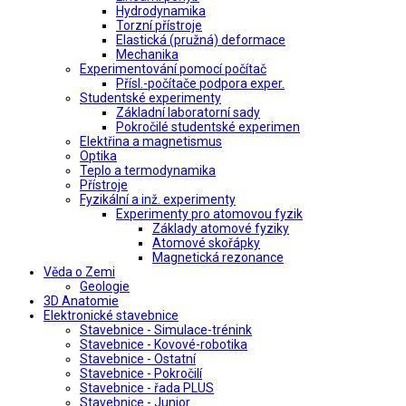
Hydrodynamika
Torzní přístroje
Elastická (pružná) deformace
Mechanika
Experimentování pomocí počítač
Přísl.-počítače podpora exper.
Studentské experimenty
Základní laboratorní sady
Pokročilé studentské experimen
Elektřina a magnetismus
Optika
Teplo a termodynamika
Přístroje
Fyzikální a inž. experimenty
Experimenty pro atomovou fyzik
Základy atomové fyziky
Atomové skořápky
Magnetická rezonance
Věda o Zemi
Geologie
3D Anatomie
Elektronické stavebnice
Stavebnice - Simulace-trénink
Stavebnice - Kovové-robotika
Stavebnice - Ostatní
Stavebnice - Pokročilí
Stavebnice - řada PLUS
Stavebnice - Junior