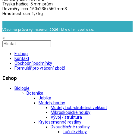
Tryska hadice: 5 mm prům.
Rozměry: cca. 160x235x560 mm3
Hmotnost: cca. 1,7 kg
Všechna práva vyhrazena | 2026 | M e d i m spol. s r.o.
×
E-shop
Kontakt
Obchodní podmínky
Formulář pro vrácení zboží
Eshop
Biologie
Botanika
Jablka
Modely houby
Modely hub-skutečná velikost
Mikroskopické houby
Vývoj / struktura
Krytosemenné rostliny
Dvouděložné rostliny
Luční květiny