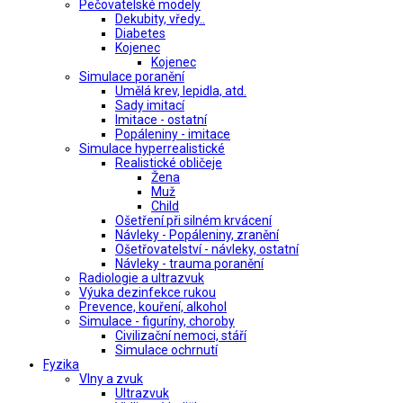
Pečovatelské modely
Dekubity, vředy..
Diabetes
Kojenec
Kojenec
Simulace poranění
Umělá krev, lepidla, atd.
Sady imitací
Imitace - ostatní
Popáleniny - imitace
Simulace hyperrealistické
Realistické obličeje
Žena
Muž
Child
Ošetření při silném krvácení
Návleky - Popáleniny, zranění
Ošetřovatelství - návleky, ostatní
Návleky - trauma poranění
Radiologie a ultrazvuk
Výuka dezinfekce rukou
Prevence, kouření, alkohol
Simulace - figuríny, choroby
Civilizační nemoci, stáří
Simulace ochrnutí
Fyzika
Vlny a zvuk
Ultrazvuk