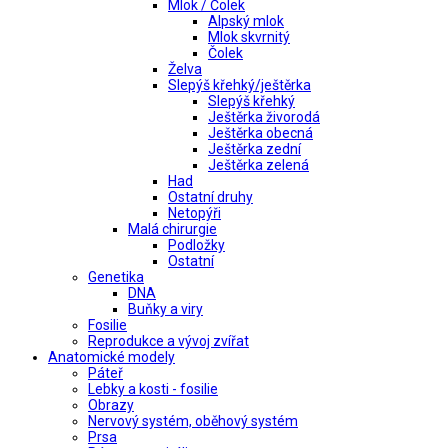
Mlok / Čolek
Alpský mlok
Mlok skvrnitý
Čolek
Želva
Slepýš křehký/ještěrka
Slepýš křehký
Ještěrka živorodá
Ještěrka obecná
Ještěrka zední
Ještěrka zelená
Had
Ostatní druhy
Netopýři
Malá chirurgie
Podložky
Ostatní
Genetika
DNA
Buňky a viry
Fosilie
Reprodukce a vývoj zvířat
Anatomické modely
Páteř
Lebky a kosti - fosilie
Obrazy
Nervový systém, oběhový systém
Prsa