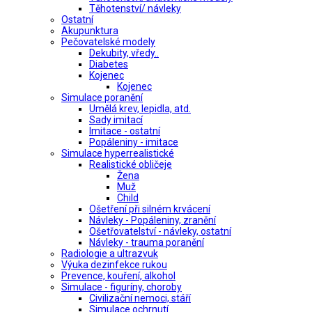
Těhotenství/ návleky
Ostatní
Akupunktura
Pečovatelské modely
Dekubity, vředy..
Diabetes
Kojenec
Kojenec
Simulace poranění
Umělá krev, lepidla, atd.
Sady imitací
Imitace - ostatní
Popáleniny - imitace
Simulace hyperrealistické
Realistické obličeje
Žena
Muž
Child
Ošetření při silném krvácení
Návleky - Popáleniny, zranění
Ošetřovatelství - návleky, ostatní
Návleky - trauma poranění
Radiologie a ultrazvuk
Výuka dezinfekce rukou
Prevence, kouření, alkohol
Simulace - figuríny, choroby
Civilizační nemoci, stáří
Simulace ochrnutí