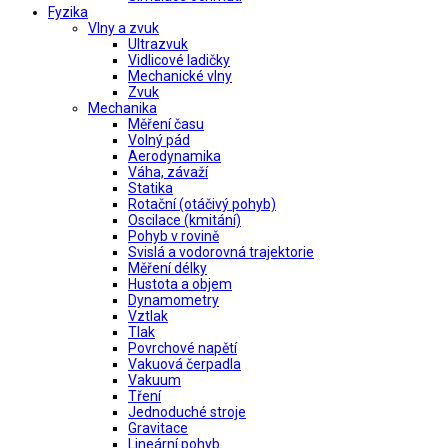
Fyzika
Vlny a zvuk
Ultrazvuk
Vidlicové ladičky
Mechanické vlny
Zvuk
Mechanika
Měření času
Volný pád
Aerodynamika
Váha, závaží
Statika
Rotační (otáčivý pohyb)
Oscilace (kmitání)
Pohyb v rovině
Svislá a vodorovná trajektorie
Měření délky
Hustota a objem
Dynamometry
Vztlak
Tlak
Povrchové napětí
Vakuová čerpadla
Vakuum
Tření
Jednoduché stroje
Gravitace
Lineární pohyb