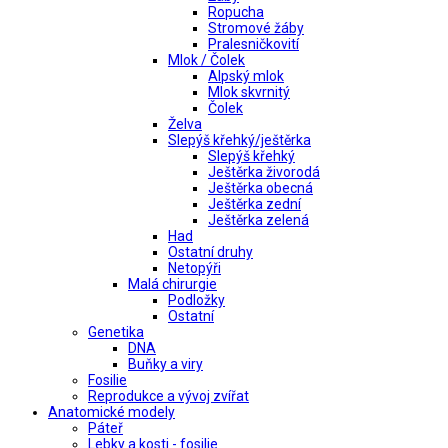
Ropucha
Stromové žáby
Pralesničkovití
Mlok / Čolek
Alpský mlok
Mlok skvrnitý
Čolek
Želva
Slepýš křehký/ještěrka
Slepýš křehký
Ještěrka živorodá
Ještěrka obecná
Ještěrka zední
Ještěrka zelená
Had
Ostatní druhy
Netopýři
Malá chirurgie
Podložky
Ostatní
Genetika
DNA
Buňky a viry
Fosilie
Reprodukce a vývoj zvířat
Anatomické modely
Páteř
Lebky a kosti - fosilie