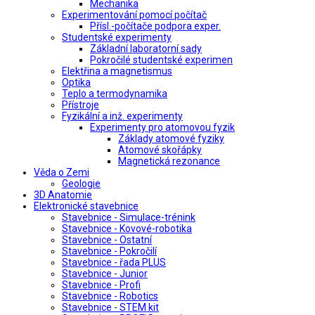
Mechanika
Experimentování pomocí počítač
Přísl.-počítače podpora exper.
Studentské experimenty
Základní laboratorní sady
Pokročilé studentské experimen
Elektřina a magnetismus
Optika
Teplo a termodynamika
Přístroje
Fyzikální a inž. experimenty
Experimenty pro atomovou fyzik
Základy atomové fyziky
Atomové skořápky
Magnetická rezonance
Věda o Zemi
Geologie
3D Anatomie
Elektronické stavebnice
Stavebnice - Simulace-trénink
Stavebnice - Kovové-robotika
Stavebnice - Ostatní
Stavebnice - Pokročilí
Stavebnice - řada PLUS
Stavebnice - Junior
Stavebnice - Profi
Stavebnice - Robotics
Stavebnice - STEM kit