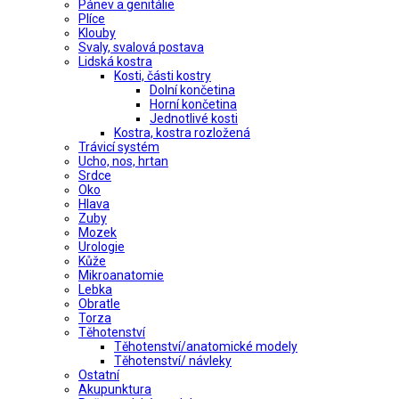
Pánev a genitálie
Plíce
Klouby
Svaly, svalová postava
Lidská kostra
Kosti, části kostry
Dolní končetina
Horní končetina
Jednotlivé kosti
Kostra, kostra rozložená
Trávicí systém
Ucho, nos, hrtan
Srdce
Oko
Hlava
Zuby
Mozek
Urologie
Kůže
Mikroanatomie
Lebka
Obratle
Torza
Těhotenství
Těhotenství/anatomické modely
Těhotenství/ návleky
Ostatní
Akupunktura