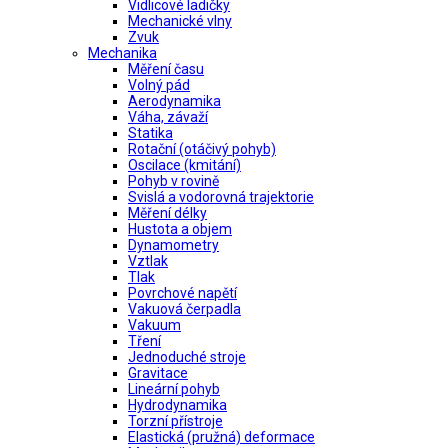
Vidlicové ladičky
Mechanické vlny
Zvuk
Mechanika
Měření času
Volný pád
Aerodynamika
Váha, závaží
Statika
Rotační (otáčivý pohyb)
Oscilace (kmitání)
Pohyb v rovině
Svislá a vodorovná trajektorie
Měření délky
Hustota a objem
Dynamometry
Vztlak
Tlak
Povrchové napětí
Vakuová čerpadla
Vakuum
Tření
Jednoduché stroje
Gravitace
Lineární pohyb
Hydrodynamika
Torzní přístroje
Elastická (pružná) deformace