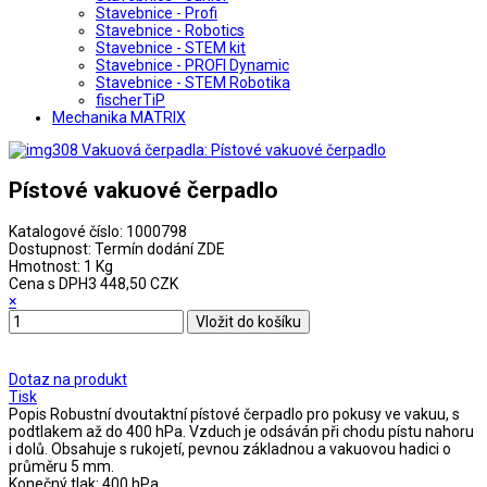
Stavebnice - Profi
Stavebnice - Robotics
Stavebnice - STEM kit
Stavebnice - PROFI Dynamic
Stavebnice - STEM Robotika
fischerTiP
Mechanika MATRIX
Pístové vakuové čerpadlo
Katalogové číslo:
1000798
Dostupnost:
Termín dodání ZDE
Hmotnost:
1 Kg
Cena s DPH
3 448,50 CZK
×
Dotaz na produkt
Tisk
Popis
Robustní dvoutaktní pístové čerpadlo pro pokusy ve vakuu, s
podtlakem až do 400 hPa. Vzduch je odsáván při chodu pístu nahoru
i dolů. Obsahuje s rukojetí, pevnou základnou a vakuovou hadici o
průměru 5 mm.
Konečný tlak: 400 hPa