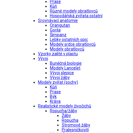
Prase
Kůň
Různé modely obratlovců
Hospodářská zvířata ostatní
Srovnávací anatomie
Orangutan
Gorila
Šimpanz
Lebky ostatních opic
Modely srdce obratlovců
Modely obratlovců
Vzorky zalité v plastu
Vývoj
Buněčná biologie
Modely Lancelet
Vývoj slepice
Vývoj žáby
Modely zvířat (sochy)
Kůň
Prase
Býk
Kráva
Realistické modely živočichů
Ropucha/žáby
Žáby
Ropucha
Stromové žáby
Pralesničkovití