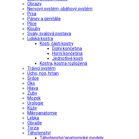
Obrazy
Nervový systém, oběhový systém
Prsa
Pánev a genitálie
Plíce
Klouby
Svaly, svalová postava
Lidská kostra
Kosti, části kostry
Dolní končetina
Horní končetina
Jednotlivé kosti
Kostra, kostra rozložená
Trávicí systém
Ucho, nos, hrtan
Srdce
Oko
Hlava
Zuby
Mozek
Urologie
Kůže
Mikroanatomie
Lebka
Obratle
Torza
Těhotenství
Těhotenství/anatomické modely