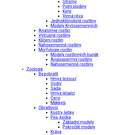
Stromy
Polní plodiny
Keře
Vinná réva
Jednoklíčnolisté rostliny
Modely Krytosemenných
Anatomie rostlin
Výtrusné rostliny
Klíčení rostlin
Nahosemenné rostliny
Morfologie rostlin
Modely rostlinných buněk
Angiospermní rostliny
Nahosemenné rostliny
Zoologie
Bezobratlí
Hmyz lezoucí
Vodní
Sada
Hmyz létající
Červi
Měkkýši
Obratlovci
Kostry, lebky
Pes, kočka
Základní modely
Pokročilé modely
Kráva