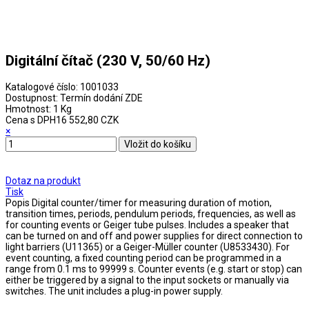
Digitální čítač (230 V, 50/60 Hz)
Katalogové číslo:
1001033
Dostupnost:
Termín dodání ZDE
Hmotnost:
1 Kg
Cena s DPH
16 552,80 CZK
×
Dotaz na produkt
Tisk
Popis
Digital counter/timer for measuring duration of motion,
transition times, periods, pendulum periods, frequencies, as well as
for counting events or Geiger tube pulses. Includes a speaker that
can be turned on and off and power supplies for direct connection to
light barriers (U11365) or a Geiger-Müller counter (U8533430). For
event counting, a fixed counting period can be programmed in a
range from 0.1 ms to 99999 s. Counter events (e.g. start or stop) can
either be triggered by a signal to the input sockets or manually via
switches. The unit includes a plug-in power supply.