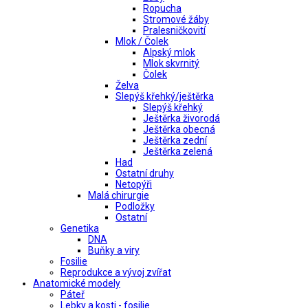
Ropucha
Stromové žáby
Pralesničkovití
Mlok / Čolek
Alpský mlok
Mlok skvrnitý
Čolek
Želva
Slepýš křehký/ještěrka
Slepýš křehký
Ještěrka živorodá
Ještěrka obecná
Ještěrka zední
Ještěrka zelená
Had
Ostatní druhy
Netopýři
Malá chirurgie
Podložky
Ostatní
Genetika
DNA
Buňky a viry
Fosilie
Reprodukce a vývoj zvířat
Anatomické modely
Páteř
Lebky a kosti - fosilie