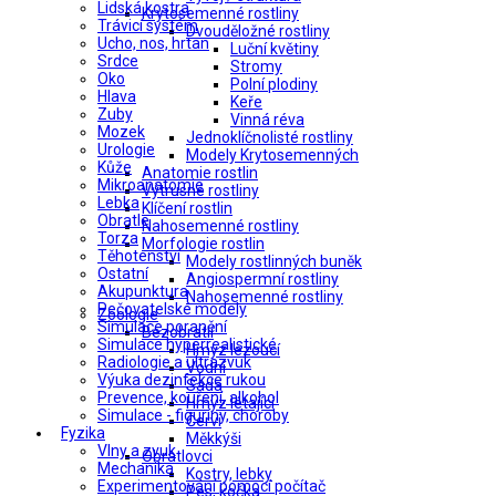
Lidská kostra
Krytosemenné rostliny
Trávicí systém
Dvouděložné rostliny
Ucho, nos, hrtan
Luční květiny
Srdce
Stromy
Oko
Polní plodiny
Hlava
Keře
Zuby
Vinná réva
Mozek
Jednoklíčnolisté rostliny
Urologie
Modely Krytosemenných
Kůže
Anatomie rostlin
Mikroanatomie
Výtrusné rostliny
Lebka
Klíčení rostlin
Obratle
Nahosemenné rostliny
Torza
Morfologie rostlin
Těhotenství
Modely rostlinných buněk
Ostatní
Angiospermní rostliny
Akupunktura
Nahosemenné rostliny
Pečovatelské modely
Zoologie
Simulace poranění
Bezobratlí
Simulace hyperrealistické
Hmyz lezoucí
Radiologie a ultrazvuk
Vodní
Výuka dezinfekce rukou
Sada
Prevence, kouření, alkohol
Hmyz létající
Simulace - figuríny, choroby
Červi
Fyzika
Měkkýši
Vlny a zvuk
Obratlovci
Mechanika
Kostry, lebky
Experimentování pomocí počítač
Pes, kočka