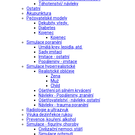
Těhotenství/ návleky
Ostatní
Akupunktura
Pečovatelské modely
Dekubity, vředy..
Diabetes
Kojenec
Kojenec
Simulace poranění
Umělá krev, lepidla, atd.
Sady imitací
Imitace - ostatní
Popáleniny - imitace
Simulace hyperrealistické
Realistické obličeje
Žena
Muž
Child
Ošetření při silném krvácení
Návleky - Popáleniny, zranění
Ošetřovatelství - návleky, ostatní
Návleky - trauma poranění
Radiologie a ultrazvuk
Výuka dezinfekce rukou
Prevence, kouření, alkohol
Simulace - figuríny, choroby
Civilizační nemoci, stáří
Simulace ochrnutí