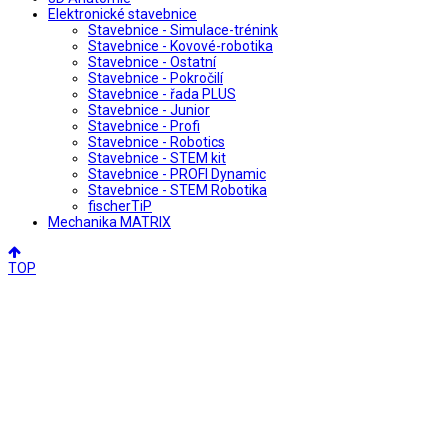
Elektronické stavebnice
Stavebnice - Simulace-trénink
Stavebnice - Kovové-robotika
Stavebnice - Ostatní
Stavebnice - Pokročilí
Stavebnice - řada PLUS
Stavebnice - Junior
Stavebnice - Profi
Stavebnice - Robotics
Stavebnice - STEM kit
Stavebnice - PROFI Dynamic
Stavebnice - STEM Robotika
fischerTiP
Mechanika MATRIX
TOP