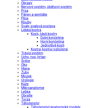
Obrazy
Nervový systém, oběhový systém
Prsa
Pánev a genitálie
Plíce
Klouby
Svaly, svalová postava
Lidská kostra
Kosti, části kostry
Dolní končetina
Horní končetina
Jednotlivé kosti
Kostra, kostra rozložená
Trávicí systém
Ucho, nos, hrtan
Srdce
Oko
Hlava
Zuby
Mozek
Urologie
Kůže
Mikroanatomie
Lebka
Obratle
Torza
Těhotenství
Těhotenství/anatomické modely