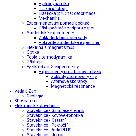
Hydrodynamika
Torzní přístroje
Elastická (pružná) deformace
Mechanika
Experimentování pomocí počítač
Přísl.-počítače podpora exper.
Studentské experimenty
Základní laboratorní sady
Pokročilé studentské experimen
Elektřina a magnetismus
Optika
Teplo a termodynamika
Přístroje
Fyzikální a inž. experimenty
Experimenty pro atomovou fyzik
Základy atomové fyziky
Atomové skořápky
Magnetická rezonance
Věda o Zemi
Geologie
3D Anatomie
Elektronické stavebnice
Stavebnice - Simulace-trénink
Stavebnice - Kovové-robotika
Stavebnice - Ostatní
Stavebnice - Pokročilí
Stavebnice - řada PLUS
Stavebnice - Junior