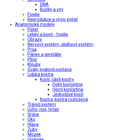
DNA
Buňky a viry
Fosilie
Reprodukce a vývoj zvířat
Anatomické modely
Páteř
Lebky a kosti - fosilie
Obrazy
Nervový systém, oběhový systém
Prsa
Pánev a genitálie
Plíce
Klouby
Svaly, svalová postava
Lidská kostra
Kosti, části kostry
Dolní končetina
Horní končetina
Jednotlivé kosti
Kostra, kostra rozložená
Trávicí systém
Ucho, nos, hrtan
Srdce
Oko
Hlava
Zuby
Mozek
Urologie