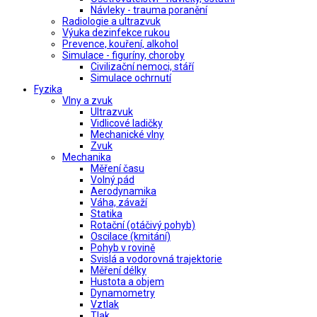
Návleky - trauma poranění
Radiologie a ultrazvuk
Výuka dezinfekce rukou
Prevence, kouření, alkohol
Simulace - figuríny, choroby
Civilizační nemoci, stáří
Simulace ochrnutí
Fyzika
Vlny a zvuk
Ultrazvuk
Vidlicové ladičky
Mechanické vlny
Zvuk
Mechanika
Měření času
Volný pád
Aerodynamika
Váha, závaží
Statika
Rotační (otáčivý pohyb)
Oscilace (kmitání)
Pohyb v rovině
Svislá a vodorovná trajektorie
Měření délky
Hustota a objem
Dynamometry
Vztlak
Tlak