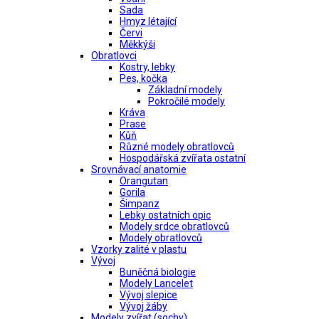
Sada
Hmyz létající
Červi
Měkkýši
Obratlovci
Kostry, lebky
Pes, kočka
Základní modely
Pokročilé modely
Kráva
Prase
Kůň
Různé modely obratlovců
Hospodářská zvířata ostatní
Srovnávací anatomie
Orangutan
Gorila
Šimpanz
Lebky ostatních opic
Modely srdce obratlovců
Modely obratlovců
Vzorky zalité v plastu
Vývoj
Buněčná biologie
Modely Lancelet
Vývoj slepice
Vývoj žáby
Modely zvířat (sochy)