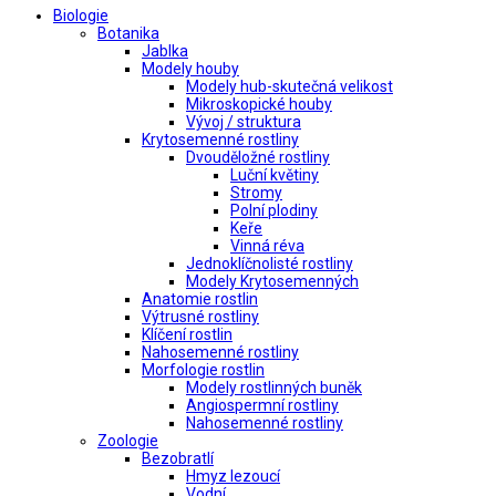
Biologie
Botanika
Jablka
Modely houby
Modely hub-skutečná velikost
Mikroskopické houby
Vývoj / struktura
Krytosemenné rostliny
Dvouděložné rostliny
Luční květiny
Stromy
Polní plodiny
Keře
Vinná réva
Jednoklíčnolisté rostliny
Modely Krytosemenných
Anatomie rostlin
Výtrusné rostliny
Klíčení rostlin
Nahosemenné rostliny
Morfologie rostlin
Modely rostlinných buněk
Angiospermní rostliny
Nahosemenné rostliny
Zoologie
Bezobratlí
Hmyz lezoucí
Vodní