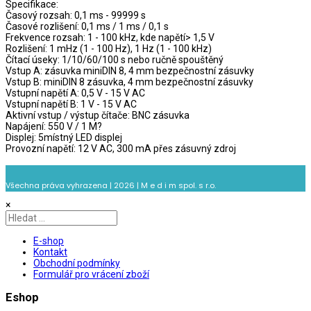
Specifikace:
Časový rozsah: 0,1 ms - 99999 s
Časové rozlišení: 0,1 ms / 1 ms / 0,1 s
Frekvence rozsah: 1 - 100 kHz, kde napětí> 1,5 V
Rozlišení: 1 mHz (1 - 100 Hz), 1 Hz (1 - 100 kHz)
Čítací úseky: 1/10/60/100 s nebo ručně spouštěný
Vstup A: zásuvka miniDIN 8, 4 mm bezpečnostní zásuvky
Vstup B: miniDIN 8 zásuvka, 4 mm bezpečnostní zásuvky
Vstupní napětí A: 0,5 V - 15 V AC
Vstupní napětí B: 1 V - 15 V AC
Aktivní vstup / výstup čítače: BNC zásuvka
Napájení: 550 V / 1 M?
Displej: 5místný LED displej
Provozní napětí: 12 V AC, 300 mA přes zásuvný zdroj
Všechna práva vyhrazena | 2026 | M e d i m spol. s r.o.
×
E-shop
Kontakt
Obchodní podmínky
Formulář pro vrácení zboží
Eshop