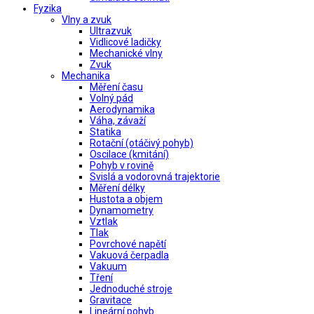
Fyzika
Vlny a zvuk
Ultrazvuk
Vidlicové ladičky
Mechanické vlny
Zvuk
Mechanika
Měření času
Volný pád
Aerodynamika
Váha, závaží
Statika
Rotační (otáčivý pohyb)
Oscilace (kmitání)
Pohyb v rovině
Svislá a vodorovná trajektorie
Měření délky
Hustota a objem
Dynamometry
Vztlak
Tlak
Povrchové napětí
Vakuová čerpadla
Vakuum
Tření
Jednoduché stroje
Gravitace
Lineární pohyb