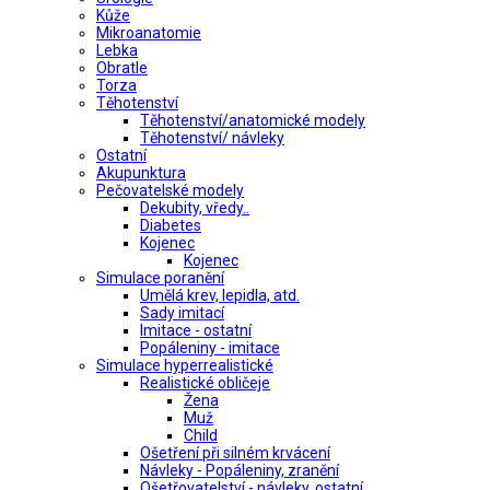
Kůže
Mikroanatomie
Lebka
Obratle
Torza
Těhotenství
Těhotenství/anatomické modely
Těhotenství/ návleky
Ostatní
Akupunktura
Pečovatelské modely
Dekubity, vředy..
Diabetes
Kojenec
Kojenec
Simulace poranění
Umělá krev, lepidla, atd.
Sady imitací
Imitace - ostatní
Popáleniny - imitace
Simulace hyperrealistické
Realistické obličeje
Žena
Muž
Child
Ošetření při silném krvácení
Návleky - Popáleniny, zranění
Ošetřovatelství - návleky, ostatní