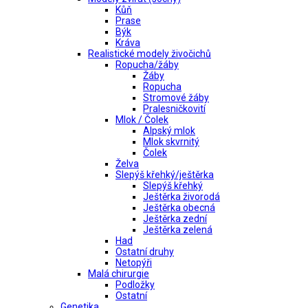
Kůň
Prase
Býk
Kráva
Realistické modely živočichů
Ropucha/žáby
Žáby
Ropucha
Stromové žáby
Pralesničkovití
Mlok / Čolek
Alpský mlok
Mlok skvrnitý
Čolek
Želva
Slepýš křehký/ještěrka
Slepýš křehký
Ještěrka živorodá
Ještěrka obecná
Ještěrka zední
Ještěrka zelená
Had
Ostatní druhy
Netopýři
Malá chirurgie
Podložky
Ostatní
Genetika