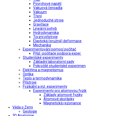
Povrchové napětí
Vakuová čerpadla
Vakuum
Tření
Jednoduché stroje
Gravitace
Lineární pohyb
Hydrodynamika
Torzní přístroje
Elastická (pružná) deformace
Mechanika
Experimentování pomocí počítač
Přísl.-počítače podpora exper.
Studentské experimenty
Základní laboratorní sady
Pokročilé studentské experimen
Elektřina a magnetismus
Optika
Teplo a termodynamika
Přístroje
Fyzikální a inž. experimenty
Experimenty pro atomovou fyzik
Základy atomové fyziky
Atomové skořápky
Magnetická rezonance
Věda o Zemi
Geologie
3D Anatomie