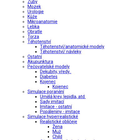
Zuby
Mozek
Urologie
Kůže
Mikroanatomie
Lebka
Obratle
Torza
Těhotenství
Těhotenství/anatomické modely
Těhotenství/ návleky
Ostatní
Akupunktura
Pečovatelské modely
Dekubity, vředy..
Diabetes
Kojenec
Kojenec
Simulace poranění
Umělá krev, lepidla, atd.
Sady imitací
Imitace - ostatní
Popáleniny - imitace
Simulace hyperrealistické
Realistické obličeje
Žena
Muž
Child