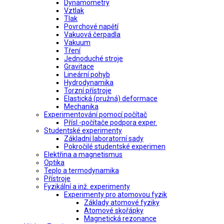
Dynamometry
Vztlak
Tlak
Povrchové napětí
Vakuová čerpadla
Vakuum
Tření
Jednoduché stroje
Gravitace
Lineární pohyb
Hydrodynamika
Torzní přístroje
Elastická (pružná) deformace
Mechanika
Experimentování pomocí počítač
Přísl.-počítače podpora exper.
Studentské experimenty
Základní laboratorní sady
Pokročilé studentské experimen
Elektřina a magnetismus
Optika
Teplo a termodynamika
Přístroje
Fyzikální a inž. experimenty
Experimenty pro atomovou fyzik
Základy atomové fyziky
Atomové skořápky
Magnetická rezonance