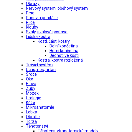
Obrazy
Nervový systém, oběhový systém
Prsa
Pánev a genitálie
Plíce
Klouby
Svaly, svalová postava
Lidská kostra
Kosti, části kostry
Dolní končetina
Horní končetina
Jednotlivé kosti
Kostra, kostra rozložená
Trávicí systém
Ucho, nos, hrtan
Srdce
Oko
Hlava
Zuby
Mozek
Urologie
Kůže
Mikroanatomie
Lebka
Obratle
Torza
Těhotenství
Těhotenství/anatomické modely