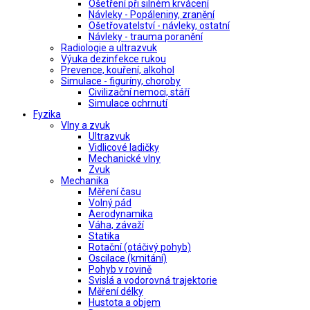
Ošetření při silném krvácení
Návleky - Popáleniny, zranění
Ošetřovatelství - návleky, ostatní
Návleky - trauma poranění
Radiologie a ultrazvuk
Výuka dezinfekce rukou
Prevence, kouření, alkohol
Simulace - figuríny, choroby
Civilizační nemoci, stáří
Simulace ochrnutí
Fyzika
Vlny a zvuk
Ultrazvuk
Vidlicové ladičky
Mechanické vlny
Zvuk
Mechanika
Měření času
Volný pád
Aerodynamika
Váha, závaží
Statika
Rotační (otáčivý pohyb)
Oscilace (kmitání)
Pohyb v rovině
Svislá a vodorovná trajektorie
Měření délky
Hustota a objem