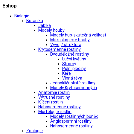
Eshop
Biologie
Botanika
Jablka
Modely houby
Modely hub-skutečná velikost
Mikroskopické houby
Vývoj / struktura
Krytosemenné rostliny
Dvouděložné rostliny
Luční květiny
Stromy
Polní plodiny
Keře
Vinná réva
Jednoklíčnolisté rostliny
Modely Krytosemenných
Anatomie rostlin
Výtrusné rostliny
Klíčení rostlin
Nahosemenné rostliny
Morfologie rostlin
Modely rostlinných buněk
Angiospermní rostliny
Nahosemenné rostliny
Zoologie