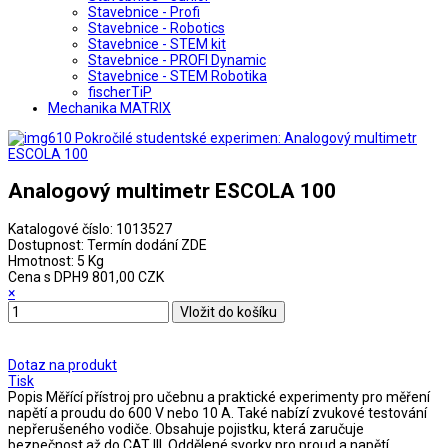
Stavebnice - Profi
Stavebnice - Robotics
Stavebnice - STEM kit
Stavebnice - PROFI Dynamic
Stavebnice - STEM Robotika
fischerTiP
Mechanika MATRIX
Analogový multimetr ESCOLA 100
Katalogové číslo:
1013527
Dostupnost:
Termín dodání ZDE
Hmotnost:
5 Kg
Cena s DPH
9 801,00 CZK
×
Dotaz na produkt
Tisk
Popis
Měřící přístroj pro učebnu a praktické experimenty pro měření
napětí a proudu do 600 V nebo 10 A. Také nabízí zvukové testování
nepřerušeného vodiče. Obsahuje pojistku, která zaručuje
bezpečnost až do CAT III. Oddělené svorky pro proud a napětí