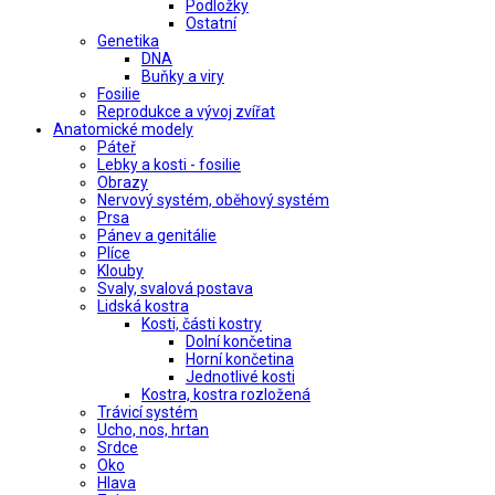
Podložky
Ostatní
Genetika
DNA
Buňky a viry
Fosilie
Reprodukce a vývoj zvířat
Anatomické modely
Páteř
Lebky a kosti - fosilie
Obrazy
Nervový systém, oběhový systém
Prsa
Pánev a genitálie
Plíce
Klouby
Svaly, svalová postava
Lidská kostra
Kosti, části kostry
Dolní končetina
Horní končetina
Jednotlivé kosti
Kostra, kostra rozložená
Trávicí systém
Ucho, nos, hrtan
Srdce
Oko
Hlava