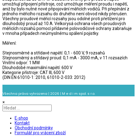
umožňují připojení přístroje, což umožňuje měření proudu i napětí,
aniž by bylo nutné nové připojování měřicích vodičů. Při přepínání z
jednoho měřicího rozsahu do druhého není obvod nikdy přerušen.
Všechny proudové měřicí rozsahy jsou odolné proti přetížení pro
dlouhodobý proud až 10 A. Velkorysá ochrana všech proudových
měřicích rozsahů pomocí přídavné polovodičové ochrany zabraňuje
v mnoha případech neúmyslnému spálení pojistky.
Měření:
Stejnosměrné a střídavé napětí: 0,1 - 600 V, 9 rozsahů
Stejnosměrný a střídavý proud: 0,1 mA - 3000 mA, v 11 rozsazích
Vnitřní odpor: 1 MW
Dlouhodobé maximální napětí: 600 V
Kategorie přístroje: CAT III, 600 V
(DIN EN 61010-1: 2010, 61010-2-033: 2012)
Všechna práva vyhrazena | 2026 | M e d i m spol. s r.o.
×
E-shop
Kontakt
Obchodní podmínky
Formulář pro vrácení zboží