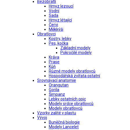
Bezobratlí
Hmyz lezoucí
Vodní
Sada
Hmyz létající
Červi
Měkkýši
Obratlovci
Kostry, lebky
Pes, kočka
Základní modely
Pokročilé modely
Kráva
Prase
Kůň
Různé modely obratlovců
Hospodářská zvířata ostatní
Srovnávací anatomie
Orangutan
Gorila
Šimpanz
Lebky ostatních opic
Modely srdce obratlovců
Modely obratlovců
Vzorky zalité v plastu
Vývoj
Buněčná biologie
Modely Lancelet