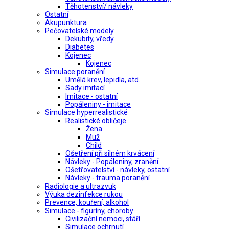
Těhotenství/ návleky
Ostatní
Akupunktura
Pečovatelské modely
Dekubity, vředy..
Diabetes
Kojenec
Kojenec
Simulace poranění
Umělá krev, lepidla, atd.
Sady imitací
Imitace - ostatní
Popáleniny - imitace
Simulace hyperrealistické
Realistické obličeje
Žena
Muž
Child
Ošetření při silném krvácení
Návleky - Popáleniny, zranění
Ošetřovatelství - návleky, ostatní
Návleky - trauma poranění
Radiologie a ultrazvuk
Výuka dezinfekce rukou
Prevence, kouření, alkohol
Simulace - figuríny, choroby
Civilizační nemoci, stáří
Simulace ochrnutí