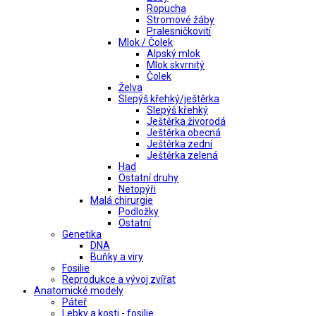
Ropucha
Stromové žáby
Pralesničkovití
Mlok / Čolek
Alpský mlok
Mlok skvrnitý
Čolek
Želva
Slepýš křehký/ještěrka
Slepýš křehký
Ještěrka živorodá
Ještěrka obecná
Ještěrka zední
Ještěrka zelená
Had
Ostatní druhy
Netopýři
Malá chirurgie
Podložky
Ostatní
Genetika
DNA
Buňky a viry
Fosilie
Reprodukce a vývoj zvířat
Anatomické modely
Páteř
Lebky a kosti - fosilie