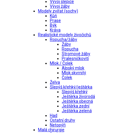
Vývoj slepice
Vývoj žáby
Modely zvířat (sochy)
Kůň
Prase
Býk
Kráva
Realistické modely živočichů
Ropucha/žáby
Žáby
Ropucha
Stromové žáby
Pralesničkovití
Mlok / Čolek
Alpský mlok
Mlok skvrnitý
Čolek
Želva
Slepýš křehký/ještěrka
Slepýš křehký
Ještěrka živorodá
Ještěrka obecná
Ještěrka zední
Ještěrka zelená
Had
Ostatní druhy
Netopýři
Malá chirurgie