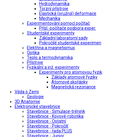
Hydrodynamika
Torzní přístroje
Elastická (pružná) deformace
Mechanika
Experimentování pomocí počítač
Přísl.-počítače podpora exper.
Studentské experimenty
Základní laboratorní sady
Pokročilé studentské experimen
Elektřina a magnetismus
Optika
Teplo a termodynamika
Přístroje
Fyzikální a inž. experimenty
Experimenty pro atomovou fyzik
Základy atomové fyziky
Atomové skořápky
Magnetická rezonance
Věda o Zemi
Geologie
3D Anatomie
Elektronické stavebnice
Stavebnice - Simulace-trénink
Stavebnice - Kovové-robotika
Stavebnice - Ostatní
Stavebnice - Pokročilí
Stavebnice - řada PLUS
Stavebnice - Junior