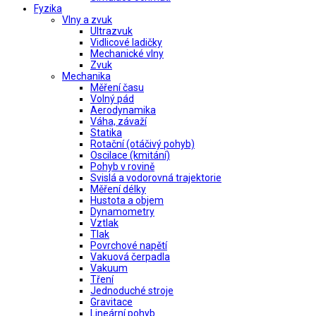
Fyzika
Vlny a zvuk
Ultrazvuk
Vidlicové ladičky
Mechanické vlny
Zvuk
Mechanika
Měření času
Volný pád
Aerodynamika
Váha, závaží
Statika
Rotační (otáčivý pohyb)
Oscilace (kmitání)
Pohyb v rovině
Svislá a vodorovná trajektorie
Měření délky
Hustota a objem
Dynamometry
Vztlak
Tlak
Povrchové napětí
Vakuová čerpadla
Vakuum
Tření
Jednoduché stroje
Gravitace
Lineární pohyb