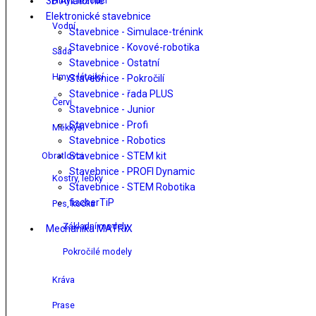
3D Anatomie
Hmyz lezoucí
Elektronické stavebnice
Vodní
Stavebnice - Simulace-trénink
Stavebnice - Kovové-robotika
Sada
Stavebnice - Ostatní
Hmyz létající
Stavebnice - Pokročilí
Stavebnice - řada PLUS
Červi
Stavebnice - Junior
Stavebnice - Profi
Měkkýši
Stavebnice - Robotics
Obratlovci
Stavebnice - STEM kit
Stavebnice - PROFI Dynamic
Kostry, lebky
Stavebnice - STEM Robotika
fischerTiP
Pes, kočka
Základní modely
Mechanika MATRIX
Pokročilé modely
Kráva
Prase