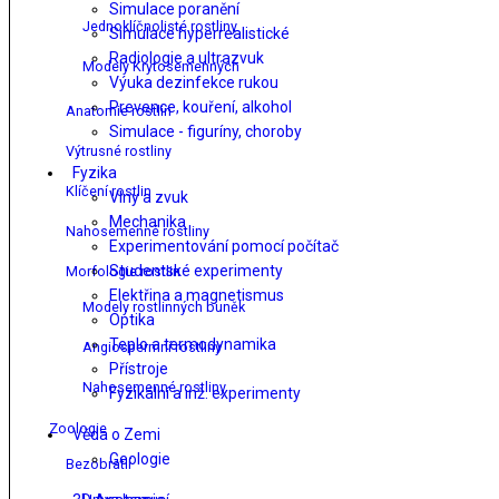
Simulace poranění
Jednoklíčnolisté rostliny
Simulace hyperrealistické
Radiologie a ultrazvuk
Modely Krytosemenných
Výuka dezinfekce rukou
Prevence, kouření, alkohol
Anatomie rostlin
Simulace - figuríny, choroby
Výtrusné rostliny
Fyzika
Klíčení rostlin
Vlny a zvuk
Mechanika
Nahosemenné rostliny
Experimentování pomocí počítač
Studentské experimenty
Morfologie rostlin
Elektřina a magnetismus
Modely rostlinných buněk
Optika
Teplo a termodynamika
Angiospermní rostliny
Přístroje
Nahosemenné rostliny
Fyzikální a inž. experimenty
Zoologie
Věda o Zemi
Geologie
Bezobratlí