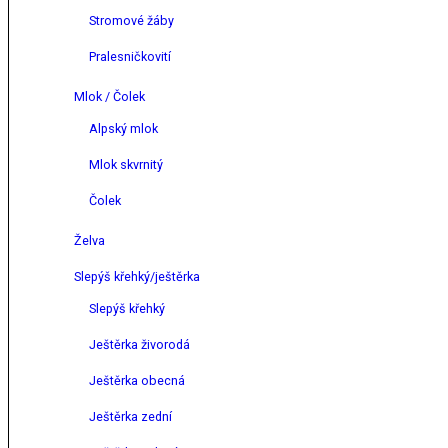
Stromové žáby
Pralesničkovití
Mlok / Čolek
Alpský mlok
Mlok skvrnitý
Čolek
Želva
Slepýš křehký/ještěrka
Slepýš křehký
Ještěrka živorodá
Ještěrka obecná
Ještěrka zední