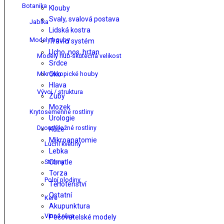
Botanika
Klouby
Svaly, svalová postava
Jablka
Lidská kostra
Modely houby
Trávicí systém
Ucho, nos, hrtan
Modely hub-skutečná velikost
Srdce
Mikroskopické houby
Oko
Hlava
Vývoj / struktura
Zuby
Mozek
Krytosemenné rostliny
Urologie
Dvouděložné rostliny
Kůže
Mikroanatomie
Luční květiny
Lebka
Stromy
Obratle
Torza
Polní plodiny
Těhotenství
Ostatní
Keře
Akupunktura
Vinná réva
Pečovatelské modely