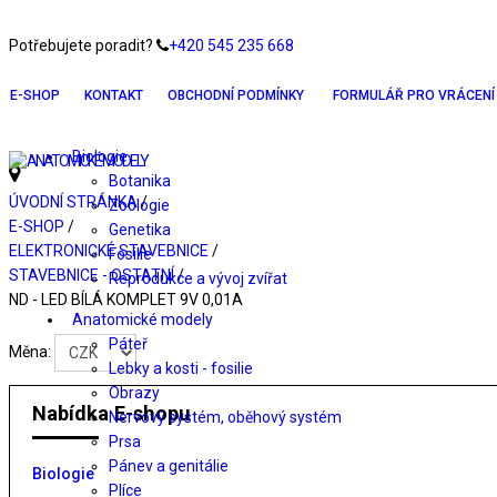
Potřebujete poradit?
+420 545 235 668
E-SHOP
KONTAKT
OBCHODNÍ PODMÍNKY
FORMULÁŘ PRO VRÁCENÍ 
Biologie
Botanika
ÚVODNÍ STRÁNKA
/
Zoologie
E-SHOP
/
Genetika
ELEKTRONICKÉ STAVEBNICE
/
Fosilie
STAVEBNICE - OSTATNÍ
/
Reprodukce a vývoj zvířat
ND - LED BÍLÁ KOMPLET 9V 0,01A
Anatomické modely
Páteř
Měna:
Lebky a kosti - fosilie
Obrazy
Nabídka E-shopu
Nervový systém, oběhový systém
Prsa
Pánev a genitálie
Biologie
Plíce