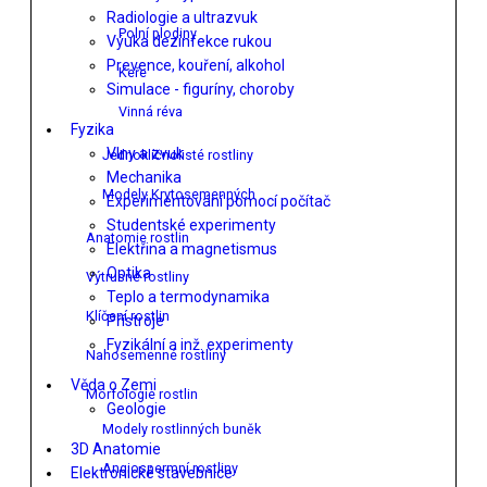
Radiologie a ultrazvuk
Polní plodiny
Výuka dezinfekce rukou
Prevence, kouření, alkohol
Keře
Simulace - figuríny, choroby
Vinná réva
Fyzika
Vlny a zvuk
Jednoklíčnolisté rostliny
Mechanika
Modely Krytosemenných
Experimentování pomocí počítač
Studentské experimenty
Anatomie rostlin
Elektřina a magnetismus
Optika
Výtrusné rostliny
Teplo a termodynamika
Klíčení rostlin
Přístroje
Fyzikální a inž. experimenty
Nahosemenné rostliny
Věda o Zemi
Morfologie rostlin
Geologie
Modely rostlinných buněk
3D Anatomie
Angiospermní rostliny
Elektronické stavebnice