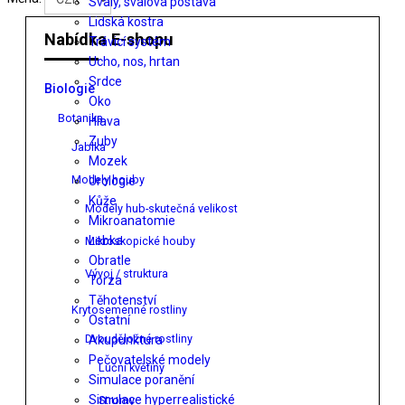
Svaly, svalová postava
Lidská kostra
Nabídka E-shopu
Trávicí systém
Ucho, nos, hrtan
Srdce
Biologie
Oko
Botanika
Hlava
Zuby
Jablka
Mozek
Modely houby
Urologie
Kůže
Modely hub-skutečná velikost
Mikroanatomie
Lebka
Mikroskopické houby
Obratle
Vývoj / struktura
Torza
Těhotenství
Krytosemenné rostliny
Ostatní
Dvouděložné rostliny
Akupunktura
Pečovatelské modely
Luční květiny
Simulace poranění
Simulace hyperrealistické
Stromy