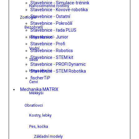
Stavebnice - Simulace-trénink
Nahosemenné rostliny
Stavebnice - Kovové-robotika
Stavebnice - Ostatní
Zoologie
Stavebnice - Pokročilí
Bezobratlí
Stavebnice - řada PLUS
Stavebnice - Junior
Hmyz lezoucí
Stavebnice - Profi
Vodní
Stavebnice - Robotics
Stavebnice - STEM kit
Sada
Stavebnice - PROFI Dynamic
Hmyz létající
Stavebnice - STEM Robotika
fischerTiP
Červi
Mechanika MATRIX
Měkkýši
Obratlovci
Kostry, lebky
Pes, kočka
Základní modely