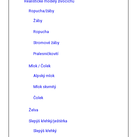
Realistické modely živočichů
Ropucha/žáby
Žáby
Ropucha
Stromové žáby
Pralesničkovití
Mlok / Čolek
Alpský mlok
Mlok skvrnitý
Čolek
Želva
Slepýš křehký/ještěrka
Slepýš křehký