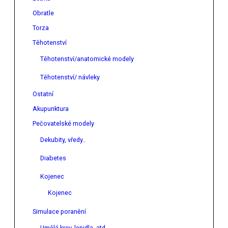
Obratle
Torza
Těhotenství
Těhotenství/anatomické modely
Těhotenství/ návleky
Ostatní
Akupunktura
Pečovatelské modely
Dekubity, vředy..
Diabetes
Kojenec
Kojenec
Simulace poranění
Umělá krev, lepidla, atd.