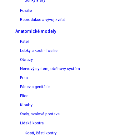
Buňky a viry
Fosilie
Reprodukce a vývoj zvířat
Anatomické modely
Páteř
Lebky a kosti - fosilie
Obrazy
Nervový systém, oběhový systém
Prsa
Pánev a genitálie
Plíce
Klouby
Svaly, svalová postava
Lidská kostra
Kosti, části kostry