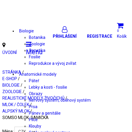
Biologie
0
PŘIHLÁŠENÍ
REGISTRACE
Košík
Botanika
Zoologie
Genetika
Menu
ÚVODNÍ
Fosilie
Reprodukce a vývoj zvířat
STRÁNKA
/
Anatomické modely
E-SHOP
/
Páteř
BIOLOGIE
/
Lebky a kosti - fosilie
ZOOLOGIE
/
Obrazy
REALISTICKÉ MODELY ŽIVOČICHŮ
/
Nervový systém, oběhový systém
MLOK / ČOLEK
/
Prsa
ALPSKÝ MLOK
/
Pánev a genitálie
SOMSO MLOK, SAMIČKA
Plíce
Klouby
Měna: