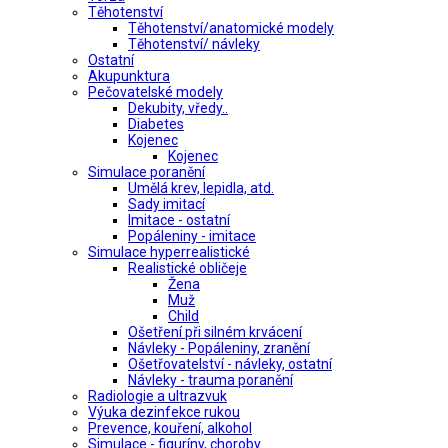
Těhotenství
Těhotenství/anatomické modely
Těhotenství/ návleky
Ostatní
Akupunktura
Pečovatelské modely
Dekubity, vředy..
Diabetes
Kojenec
Kojenec
Simulace poranění
Umělá krev, lepidla, atd.
Sady imitací
Imitace - ostatní
Popáleniny - imitace
Simulace hyperrealistické
Realistické obličeje
Žena
Muž
Child
Ošetření při silném krvácení
Návleky - Popáleniny, zranění
Ošetřovatelství - návleky, ostatní
Návleky - trauma poranění
Radiologie a ultrazvuk
Výuka dezinfekce rukou
Prevence, kouření, alkohol
Simulace - figuríny, choroby