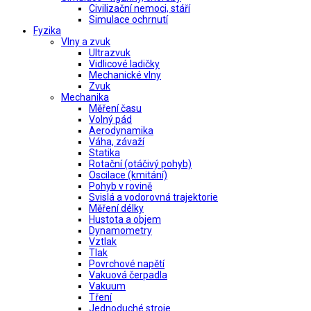
Civilizační nemoci, stáří
Simulace ochrnutí
Fyzika
Vlny a zvuk
Ultrazvuk
Vidlicové ladičky
Mechanické vlny
Zvuk
Mechanika
Měření času
Volný pád
Aerodynamika
Váha, závaží
Statika
Rotační (otáčivý pohyb)
Oscilace (kmitání)
Pohyb v rovině
Svislá a vodorovná trajektorie
Měření délky
Hustota a objem
Dynamometry
Vztlak
Tlak
Povrchové napětí
Vakuová čerpadla
Vakuum
Tření
Jednoduché stroje