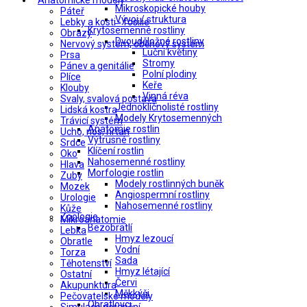
Anatomické modely
Mikroskopické houby
Páteř
Vývoj / struktura
Lebky a kosti - fosilie
Krytosemenné rostliny
Obrazy
Dvouděložné rostliny
Nervový systém, oběhový systém
Luční květiny
Prsa
Stromy
Pánev a genitálie
Polní plodiny
Plíce
Keře
Klouby
Vinná réva
Svaly, svalová postava
Jednoklíčnolisté rostliny
Lidská kostra
Modely Krytosemenných
Trávicí systém
Anatomie rostlin
Ucho, nos, hrtan
Výtrusné rostliny
Srdce
Klíčení rostlin
Oko
Nahosemenné rostliny
Hlava
Morfologie rostlin
Zuby
Modely rostlinných buněk
Mozek
Angiospermní rostliny
Urologie
Nahosemenné rostliny
Kůže
Zoologie
Mikroanatomie
Bezobratlí
Lebka
Hmyz lezoucí
Obratle
Vodní
Torza
Sada
Těhotenství
Hmyz létající
Ostatní
Červi
Akupunktura
Měkkýši
Pečovatelské modely
Obratlovci