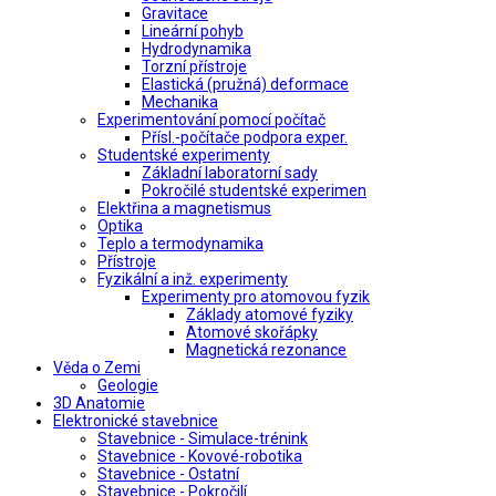
Gravitace
Lineární pohyb
Hydrodynamika
Torzní přístroje
Elastická (pružná) deformace
Mechanika
Experimentování pomocí počítač
Přísl.-počítače podpora exper.
Studentské experimenty
Základní laboratorní sady
Pokročilé studentské experimen
Elektřina a magnetismus
Optika
Teplo a termodynamika
Přístroje
Fyzikální a inž. experimenty
Experimenty pro atomovou fyzik
Základy atomové fyziky
Atomové skořápky
Magnetická rezonance
Věda o Zemi
Geologie
3D Anatomie
Elektronické stavebnice
Stavebnice - Simulace-trénink
Stavebnice - Kovové-robotika
Stavebnice - Ostatní
Stavebnice - Pokročilí