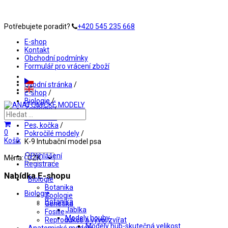
Potřebujete poradit?
+420 545 235 668
E-shop
Kontakt
Obchodní podmínky
Formulář pro vrácení zboží
Úvodní stránka
/
E-shop
/
Biologie
/
Zoologie
/
Obratlovci
/
Pes, kočka
/
0
Pokročilé modely
/
Košík
K-9 Intubační model psa
Přihlášení
Měna:
Registrace
Nabídka E-shopu
Biologie
Botanika
Biologie
Zoologie
Botanika
Genetika
Jablka
Fosilie
Modely houby
Reprodukce a vývoj zvířat
Modely hub-skutečná velikost