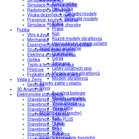
Simulace poranění
Kostry, lebky
Simulace hyperrealistické
Pes, kočka
Radiologie a ultrazvuk
Základní modely
Výuka dezinfekce rukou
Pokročilé modely
Prevence, kouření, alkohol
Kráva
Simulace - figuríny, choroby
Prase
Fyzika
Kůň
Vlny a zvuk
Různé modely obratlovců
Mechanika
Hospodářská zvířata ostatní
Experimentování pomocí počítač
Srovnávací anatomie
Studentské experimenty
Orangutan
Elektřina a magnetismus
Gorila
Optika
Šimpanz
Teplo a termodynamika
Lebky ostatních opic
Přístroje
Modely srdce obratlovců
Fyzikální a inž. experimenty
Modely obratlovců
Věda o Zemi
Vzorky zalité v plastu
Geologie
Vývoj
3D Anatomie
Buněčná biologie
Elektronické stavebnice
Modely Lancelet
Stavebnice - Simulace-trénink
Vývoj slepice
Stavebnice - Kovové-robotika
Vývoj žáby
Stavebnice - Ostatní
Modely zvířat (sochy)
Stavebnice - Pokročilí
Kůň
Stavebnice - řada PLUS
Prase
Stavebnice - Junior
Býk
Stavebnice - Profi
Kráva
Stavebnice - Robotics
Realistické modely živočichů