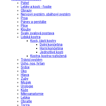
Páteř
Lebky a kosti - fosilie
Obrazy
Nervový systém, oběhový systém
Prsa
Pánev a genitálie
Plíce
Klouby
Svaly, svalová postava
Lidská kostra
Kosti, části kostry
Dolní končetina
Horní končetina
Jednotlivé kosti
Kostra, kostra rozložená
Trávicí systém
Ucho, nos, hrtan
Srdce
Oko
Hlava
Zuby
Mozek
Urologie
Kůže
Mikroanatomie
Lebka
Obratle
Torza