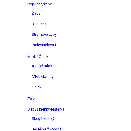
Ropucha/žáby
Žáby
Ropucha
Stromové žáby
Pralesničkovití
Mlok / Čolek
Alpský mlok
Mlok skvrnitý
Čolek
Želva
Slepýš křehký/ještěrka
Slepýš křehký
Ještěrka živorodá