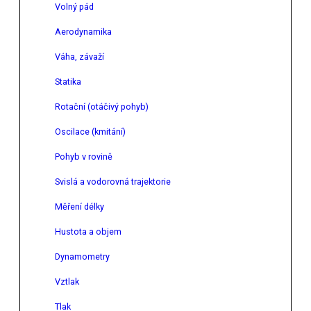
Volný pád
Aerodynamika
Váha, závaží
Statika
Rotační (otáčivý pohyb)
Oscilace (kmitání)
Pohyb v rovině
Svislá a vodorovná trajektorie
Měření délky
Hustota a objem
Dynamometry
Vztlak
Tlak