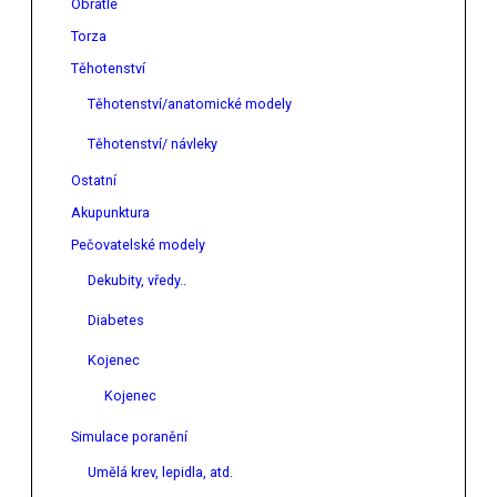
Obratle
Torza
Těhotenství
Těhotenství/anatomické modely
Těhotenství/ návleky
Ostatní
Akupunktura
Pečovatelské modely
Dekubity, vředy..
Diabetes
Kojenec
Kojenec
Simulace poranění
Umělá krev, lepidla, atd.