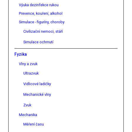
Výuka dezinfekce rukou
Prevence, kouření, alkohol
Simulace - figuríny, choroby
Civilizační nemoci, stáří
Simulace ochrnutí
Fyzika
Vlny a zvuk
Ultrazvuk
Vidlicové ladičky
Mechanické vlny
Zvuk
Mechanika
Měření času