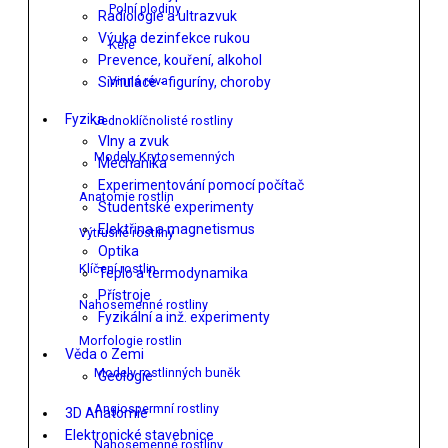
Polní plodiny
Radiologie a ultrazvuk
Výuka dezinfekce rukou
Keře
Prevence, kouření, alkohol
Vinná réva
Simulace - figuríny, choroby
Fyzika
Jednoklíčnolisté rostliny
Vlny a zvuk
Modely Krytosemenných
Mechanika
Experimentování pomocí počítač
Anatomie rostlin
Studentské experimenty
Elektřina a magnetismus
Výtrusné rostliny
Optika
Klíčení rostlin
Teplo a termodynamika
Přístroje
Nahosemenné rostliny
Fyzikální a inž. experimenty
Morfologie rostlin
Věda o Zemi
Modely rostlinných buněk
Geologie
Angiospermní rostliny
3D Anatomie
Elektronické stavebnice
Nahosemenné rostliny