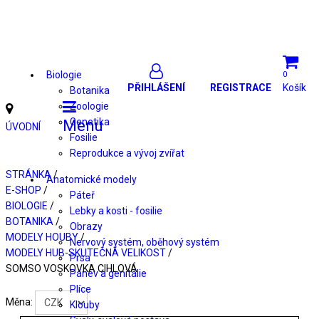
Biologie
0
PŘIHLÁŠENÍ
REGISTRACE
Košík
Botanika
Zoologie
Genetika
Menu
ÚVODNÍ
Fosilie
Reprodukce a vývoj zvířat
STRÁNKA
/
Anatomické modely
E-SHOP
/
Páteř
BIOLOGIE
/
Lebky a kosti - fosilie
BOTANIKA
/
Obrazy
MODELY HOUBY
/
Nervový systém, oběhový systém
MODELY HUB-SKUTEČNÁ VELIKOST
/
Prsa
SOMSO VOSKOVKA CIHLOVÁ
Pánev a genitálie
Plíce
Měna:
Klouby