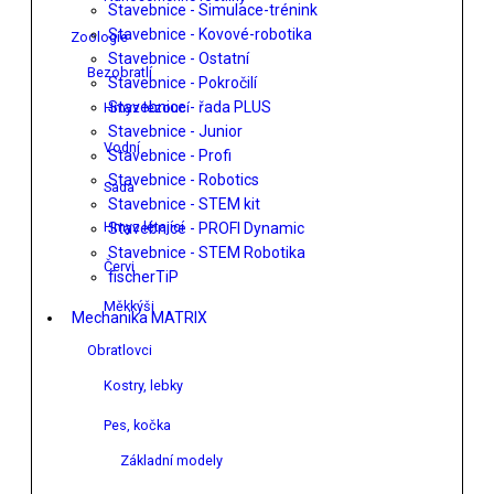
Stavebnice - Simulace-trénink
Stavebnice - Kovové-robotika
Zoologie
Stavebnice - Ostatní
Bezobratlí
Stavebnice - Pokročilí
Stavebnice - řada PLUS
Hmyz lezoucí
Stavebnice - Junior
Vodní
Stavebnice - Profi
Stavebnice - Robotics
Sada
Stavebnice - STEM kit
Hmyz létající
Stavebnice - PROFI Dynamic
Stavebnice - STEM Robotika
Červi
fischerTiP
Měkkýši
Mechanika MATRIX
Obratlovci
Kostry, lebky
Pes, kočka
Základní modely