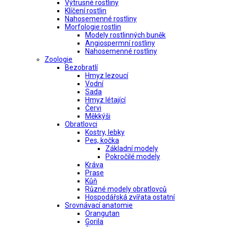
Výtrusné rostliny
Klíčení rostlin
Nahosemenné rostliny
Morfologie rostlin
Modely rostlinných buněk
Angiospermní rostliny
Nahosemenné rostliny
Zoologie
Bezobratlí
Hmyz lezoucí
Vodní
Sada
Hmyz létající
Červi
Měkkýši
Obratlovci
Kostry, lebky
Pes, kočka
Základní modely
Pokročilé modely
Kráva
Prase
Kůň
Různé modely obratlovců
Hospodářská zvířata ostatní
Srovnávací anatomie
Orangutan
Gorila