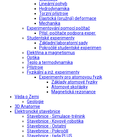
Lineární pohyb
Hydrodynamika
Torzní přístroje
Elastická (pružná) deformace
Mechanika
Experimentování pomocí počítač
Přísl.-počítače podpora exper.
Studentské experimenty
Základní laboratorní sady
Pokročilé studentské experimen
Elektřina a magnetismus
Optika
Teplo a termodynamika
Přístroje
Fyzikální a inž. experimenty
Experimenty pro atomovou fyzik
Základy atomové fyziky
Atomové skořápky
Magnetická rezonance
Věda o Zemi
Geologie
3D Anatomie
Elektronické stavebnice
Stavebnice - Simulace-trénink
Stavebnice - Kovové-robotika
Stavebnice - Ostatní
Stavebnice - Pokročilí
Stavebnice - řada PLUS