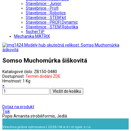
Stavebnice - Junior
Stavebnice - Profi
Stavebnice - Robotics
Stavebnice - STEM kit
Stavebnice - PROFI Dynamic
Stavebnice - STEM Robotika
fischerTiP
Mechanika MATRIX
Somso Muchomůrka šiškovitá
Katalogové číslo:
ZB150-0480
Dostupnost:
Termín dodání ZDE
Hmotnost:
1 Kg
×
Dotaz na produkt
Tisk
Popis
Amanita strobiliformis, Jedlá.
Všechna práva vyhrazena | 2026 | M e d i m spol. s r.o.