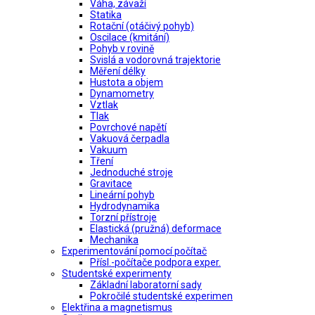
Váha, závaží
Statika
Rotační (otáčivý pohyb)
Oscilace (kmitání)
Pohyb v rovině
Svislá a vodorovná trajektorie
Měření délky
Hustota a objem
Dynamometry
Vztlak
Tlak
Povrchové napětí
Vakuová čerpadla
Vakuum
Tření
Jednoduché stroje
Gravitace
Lineární pohyb
Hydrodynamika
Torzní přístroje
Elastická (pružná) deformace
Mechanika
Experimentování pomocí počítač
Přísl.-počítače podpora exper.
Studentské experimenty
Základní laboratorní sady
Pokročilé studentské experimen
Elektřina a magnetismus