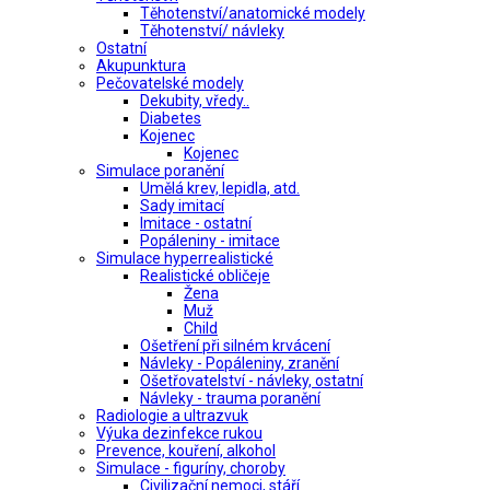
Těhotenství/anatomické modely
Těhotenství/ návleky
Ostatní
Akupunktura
Pečovatelské modely
Dekubity, vředy..
Diabetes
Kojenec
Kojenec
Simulace poranění
Umělá krev, lepidla, atd.
Sady imitací
Imitace - ostatní
Popáleniny - imitace
Simulace hyperrealistické
Realistické obličeje
Žena
Muž
Child
Ošetření při silném krvácení
Návleky - Popáleniny, zranění
Ošetřovatelství - návleky, ostatní
Návleky - trauma poranění
Radiologie a ultrazvuk
Výuka dezinfekce rukou
Prevence, kouření, alkohol
Simulace - figuríny, choroby
Civilizační nemoci, stáří