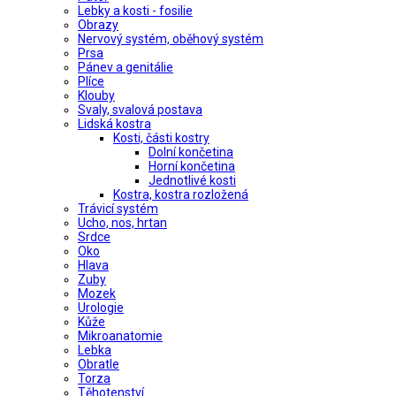
Lebky a kosti - fosilie
Obrazy
Nervový systém, oběhový systém
Prsa
Pánev a genitálie
Plíce
Klouby
Svaly, svalová postava
Lidská kostra
Kosti, části kostry
Dolní končetina
Horní končetina
Jednotlivé kosti
Kostra, kostra rozložená
Trávicí systém
Ucho, nos, hrtan
Srdce
Oko
Hlava
Zuby
Mozek
Urologie
Kůže
Mikroanatomie
Lebka
Obratle
Torza
Těhotenství