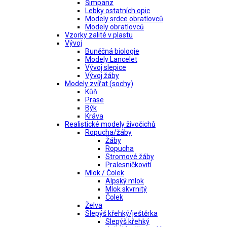
Šimpanz
Lebky ostatních opic
Modely srdce obratlovců
Modely obratlovců
Vzorky zalité v plastu
Vývoj
Buněčná biologie
Modely Lancelet
Vývoj slepice
Vývoj žáby
Modely zvířat (sochy)
Kůň
Prase
Býk
Kráva
Realistické modely živočichů
Ropucha/žáby
Žáby
Ropucha
Stromové žáby
Pralesničkovití
Mlok / Čolek
Alpský mlok
Mlok skvrnitý
Čolek
Želva
Slepýš křehký/ještěrka
Slepýš křehký