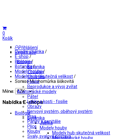
0
Košík
Přihlášení
Úvodní stránka
/
Registrace
E-shop
/
Biologie
/
Biologie
Botanika
/
Botanika
Modely houby
/
Zoologie
Modely hub-skutečná velikost
/
Genetika
Somso Muchomůrka šiškovitá
Fosilie
Reprodukce a vývoj zvířat
Měna:
Anatomické modely
Páteř
Lebky a kosti - fosilie
Nabídka E-shopu
Obrazy
Nervový systém, oběhový systém
Biologie
Prsa
Botanika
Pánev a genitálie
Jablka
Plíce
Modely houby
Klouby
Modely hub-skutečná velikost
Svaly, svalová postava
Mikroskopické houby