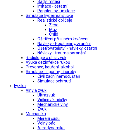
Sady imitací
Imitace - ostatní
Popáleniny - imitace
Simulace hyperrealistické
Realistické obličeje
Žena
Muž
Child
Ošetření při silném krvácení
Návleky - Popáleniny, zranění
Ošetřovatelství - návleky, ostatní
Návleky - trauma poranění
Radiologie a ultrazvuk
Výuka dezinfekce rukou
Prevence, kouření, alkohol
Simulace - figuríny, choroby
Civilizační nemoci, stáří
Simulace ochrnutí
Fyzika
Vlny a zvuk
Ultrazvuk
Vidlicové ladičky
Mechanické vlny
Zvuk
Mechanika
Měření času
Volný pád
Aerodynamika