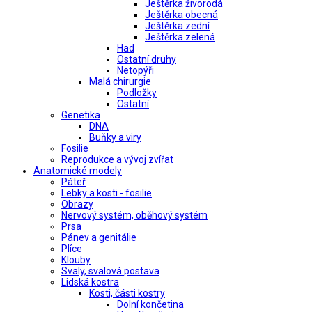
Ještěrka živorodá
Ještěrka obecná
Ještěrka zední
Ještěrka zelená
Had
Ostatní druhy
Netopýři
Malá chirurgie
Podložky
Ostatní
Genetika
DNA
Buňky a viry
Fosilie
Reprodukce a vývoj zvířat
Anatomické modely
Páteř
Lebky a kosti - fosilie
Obrazy
Nervový systém, oběhový systém
Prsa
Pánev a genitálie
Plíce
Klouby
Svaly, svalová postava
Lidská kostra
Kosti, části kostry
Dolní končetina