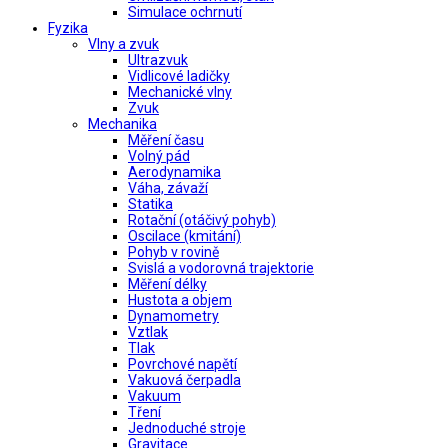
Simulace ochrnutí
Fyzika
Vlny a zvuk
Ultrazvuk
Vidlicové ladičky
Mechanické vlny
Zvuk
Mechanika
Měření času
Volný pád
Aerodynamika
Váha, závaží
Statika
Rotační (otáčivý pohyb)
Oscilace (kmitání)
Pohyb v rovině
Svislá a vodorovná trajektorie
Měření délky
Hustota a objem
Dynamometry
Vztlak
Tlak
Povrchové napětí
Vakuová čerpadla
Vakuum
Tření
Jednoduché stroje
Gravitace