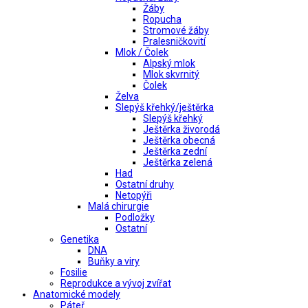
Žáby
Ropucha
Stromové žáby
Pralesničkovití
Mlok / Čolek
Alpský mlok
Mlok skvrnitý
Čolek
Želva
Slepýš křehký/ještěrka
Slepýš křehký
Ještěrka živorodá
Ještěrka obecná
Ještěrka zední
Ještěrka zelená
Had
Ostatní druhy
Netopýři
Malá chirurgie
Podložky
Ostatní
Genetika
DNA
Buňky a viry
Fosilie
Reprodukce a vývoj zvířat
Anatomické modely
Páteř