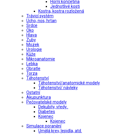
Horní končetina
Jednotlivé kosti
Kostra, kostra rozložená
Trávicí systém
Ucho, nos, hrtan
Srdce
Oko
Hlava
Zuby
Mozek
Urologie
Kůže
Mikroanatomie
Lebka
Obratle
Torza
Těhotenství
Těhotenství/anatomické modely
Těhotenství/ návleky
Ostatní
Akupunktura
Pečovatelské modely
Dekubity, vředy..
Diabetes
Kojenec
Kojenec
Simulace poranění
Umělá krev, lepidla, atd.