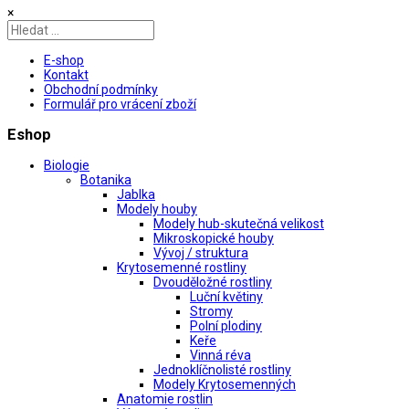
×
E-shop
Kontakt
Obchodní podmínky
Formulář pro vrácení zboží
Eshop
Biologie
Botanika
Jablka
Modely houby
Modely hub-skutečná velikost
Mikroskopické houby
Vývoj / struktura
Krytosemenné rostliny
Dvouděložné rostliny
Luční květiny
Stromy
Polní plodiny
Keře
Vinná réva
Jednoklíčnolisté rostliny
Modely Krytosemenných
Anatomie rostlin