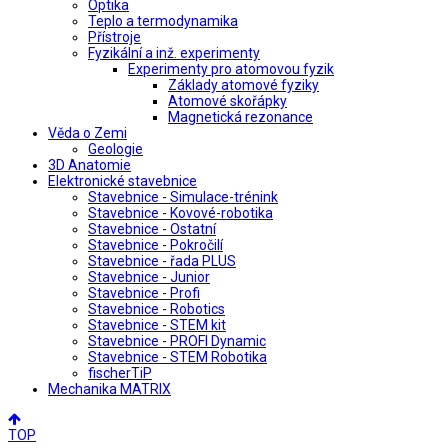
Optika
Teplo a termodynamika
Přístroje
Fyzikální a inž. experimenty
Experimenty pro atomovou fyzik
Základy atomové fyziky
Atomové skořápky
Magnetická rezonance
Věda o Zemi
Geologie
3D Anatomie
Elektronické stavebnice
Stavebnice - Simulace-trénink
Stavebnice - Kovové-robotika
Stavebnice - Ostatní
Stavebnice - Pokročilí
Stavebnice - řada PLUS
Stavebnice - Junior
Stavebnice - Profi
Stavebnice - Robotics
Stavebnice - STEM kit
Stavebnice - PROFI Dynamic
Stavebnice - STEM Robotika
fischerTiP
Mechanika MATRIX
TOP