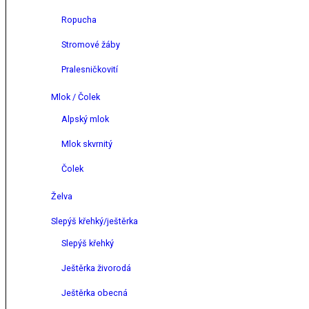
Ropucha
Stromové žáby
Pralesničkovití
Mlok / Čolek
Alpský mlok
Mlok skvrnitý
Čolek
Želva
Slepýš křehký/ještěrka
Slepýš křehký
Ještěrka živorodá
Ještěrka obecná