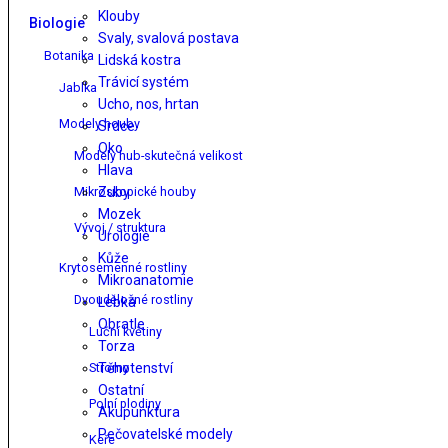
Klouby
Biologie
Svaly, svalová postava
Botanika
Lidská kostra
Trávicí systém
Jablka
Ucho, nos, hrtan
Modely houby
Srdce
Oko
Modely hub-skutečná velikost
Hlava
Mikroskopické houby
Zuby
Mozek
Vývoj / struktura
Urologie
Kůže
Krytosemenné rostliny
Mikroanatomie
Dvouděložné rostliny
Lebka
Obratle
Luční květiny
Torza
Stromy
Těhotenství
Ostatní
Polní plodiny
Akupunktura
Pečovatelské modely
Keře