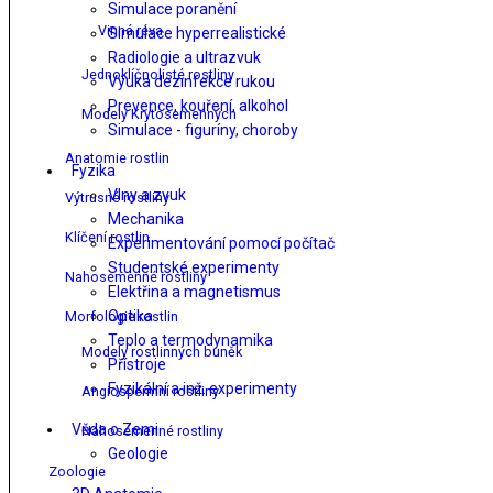
Simulace poranění
Vinná réva
Simulace hyperrealistické
Radiologie a ultrazvuk
Jednoklíčnolisté rostliny
Výuka dezinfekce rukou
Prevence, kouření, alkohol
Modely Krytosemenných
Simulace - figuríny, choroby
Anatomie rostlin
Fyzika
Vlny a zvuk
Výtrusné rostliny
Mechanika
Klíčení rostlin
Experimentování pomocí počítač
Studentské experimenty
Nahosemenné rostliny
Elektřina a magnetismus
Optika
Morfologie rostlin
Teplo a termodynamika
Modely rostlinných buněk
Přístroje
Fyzikální a inž. experimenty
Angiospermní rostliny
Věda o Zemi
Nahosemenné rostliny
Geologie
Zoologie