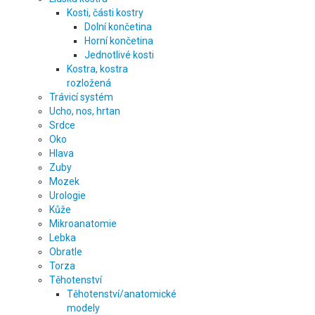
Kosti, části kostry
Dolní končetina
Horní končetina
Jednotlivé kosti
Kostra, kostra
rozložená
Trávicí systém
Ucho, nos, hrtan
Srdce
Oko
Hlava
Zuby
Mozek
Urologie
Kůže
Mikroanatomie
Lebka
Obratle
Torza
Těhotenství
Těhotenství/anatomické
modely