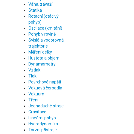
Váha, závaží
Statika
Rotační (otáčivý
pohyb)
Oscilace (kmitání)
Pohyb v rovině
Svislá a vodorovná
trajektorie
Měření délky
Hustota a objem
Dynamometry
Vztlak
Tlak
Povrchové napětí
Vakuová čerpadla
Vakuum
Tření
Jednoduché stroje
Gravitace
Lineární pohyb
Hydrodynamika
Torzní přístroje