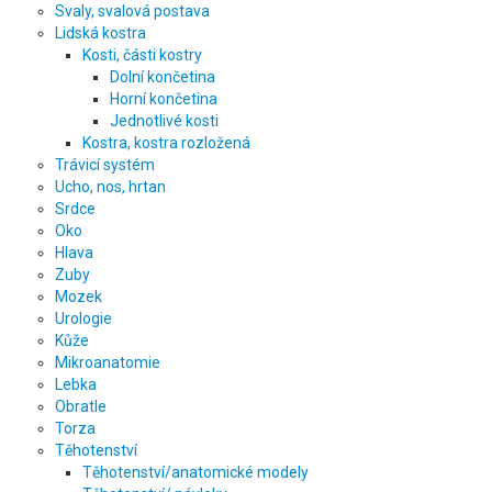
Svaly, svalová postava
Lidská kostra
Kosti, části kostry
Dolní končetina
Horní končetina
Jednotlivé kosti
Kostra, kostra rozložená
Trávicí systém
Ucho, nos, hrtan
Srdce
Oko
Hlava
Zuby
Mozek
Urologie
Kůže
Mikroanatomie
Lebka
Obratle
Torza
Těhotenství
Těhotenství/anatomické modely