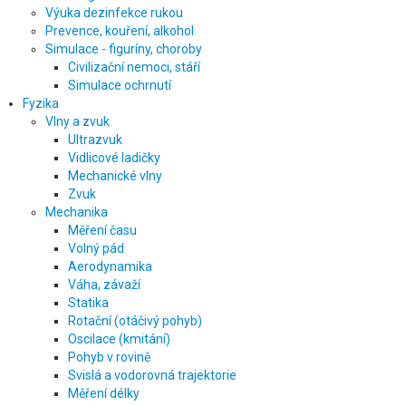
Výuka dezinfekce rukou
Prevence, kouření, alkohol
Simulace - figuríny, choroby
Civilizační nemoci, stáří
Simulace ochrnutí
Fyzika
Vlny a zvuk
Ultrazvuk
Vidlicové ladičky
Mechanické vlny
Zvuk
Mechanika
Měření času
Volný pád
Aerodynamika
Váha, závaží
Statika
Rotační (otáčivý pohyb)
Oscilace (kmitání)
Pohyb v rovině
Svislá a vodorovná trajektorie
Měření délky