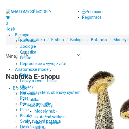
Přihlášení
Registrace
0
Košík
Biologie
Úvodní stránka
/
E-shop
/
Biologie
/
Botanika
/
Modely 
Botanika
Zoologie
Genetika
Měna:
Fosilie
Reprodukce a vývoj zvířat
Anatomické modely
Nabídka E-shopu
Páteř
Lebky a kosti - fosilie
Obrazy
Biologie
Nervový systém, oběhový systém
Botanika
Prsa
Jablka
Pánev a genitálie
Modely houby
Plíce
Modely hub-
Klouby
skutečná velikost
Svaly, svalová postava
Mikroskopické
Lidská kostra
houby