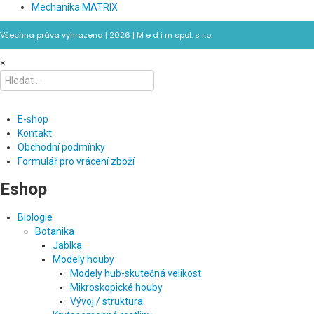
Mechanika MATRIX
Všechna práva vyhrazena | 2026 | M e d i m spol. s r.o.
×
E-shop
Kontakt
Obchodní podmínky
Formulář pro vrácení zboží
Eshop
Biologie
Botanika
Jablka
Modely houby
Modely hub-skutečná velikost
Mikroskopické houby
Vývoj / struktura