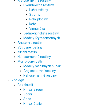
Krytosemenné rostliny
Dvouděložné rostliny
Luční květiny
Stromy
Polní plodiny
Keře
Vinná réva
Jednoklíčnolisté rostliny
Modely Krytosemenných
Anatomie rostlin
Výtrusné rostliny
Klíčení rostlin
Nahosemenné rostliny
Morfologie rostlin
Modely rostlinných buněk
Angiospermní rostliny
Nahosemenné rostliny
Zoologie
Bezobratlí
Hmyz lezoucí
Vodní
Sada
Hmyz létající