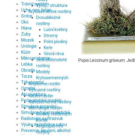
Trávicí systém
Vývoj / struktura
Ucho, nos, hrtan
Krytosemenné rostliny
Srdce
Dvouděložné
Oko
rostliny
Hlava
Luční květiny
Zuby
Stromy
Mozek
Polní plodiny
Urologie
Keře
Kůže
Vinná réva
Mikroanatomie
Jednoklíčnolisté
Popis
Leccinum griseum. Jedl
Lebka
rostliny
Obratle
Modely
Torza
Krytosemenných
Těhotenství
Anatomie rostlin
Ostatní
Výtrusné rostliny
Akupunktura
Klíčení rostlin
Pečovatelské modely
Nahosemenné rostliny
Simulace poranění
Morfologie rostlin
Simulace hyperrealistické
Modely rostlinných
Radiologie a ultrazvuk
buněk
Výuka dezinfekce rukou
Angiospermní
Prevence, kouření, alkohol
rostliny