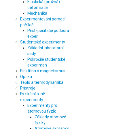
Elastická (pružná)
deformace
Mechanika
Experimentování pomocí
počítač
Přísl.-počítače podpora
exper.
Studentské experimenty
Základní laboratorní
sady
Pokročilé studentské
experimen
Elektřina a magnetismus
Optika
Teplo a termodynamika
Přístroje
Fyzikální a inž.
experimenty
Experimenty pro
atomovou fyzik
Základy atomové
fyziky
Atomové skořápky