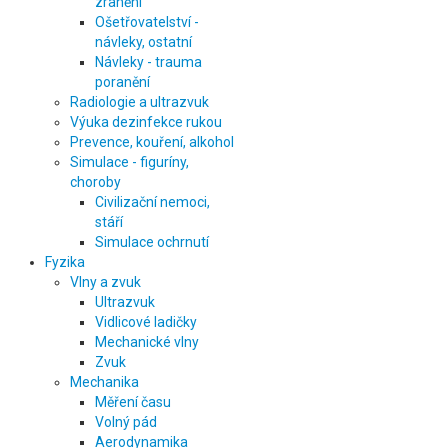
zranění
Ošetřovatelství -
návleky, ostatní
Návleky - trauma
poranění
Radiologie a ultrazvuk
Výuka dezinfekce rukou
Prevence, kouření, alkohol
Simulace - figuríny,
choroby
Civilizační nemoci,
stáří
Simulace ochrnutí
Fyzika
Vlny a zvuk
Ultrazvuk
Vidlicové ladičky
Mechanické vlny
Zvuk
Mechanika
Měření času
Volný pád
Aerodynamika