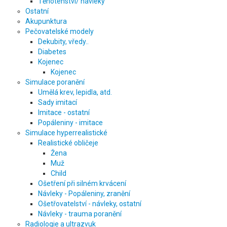
Těhotenství/ návleky
Ostatní
Akupunktura
Pečovatelské modely
Dekubity, vředy..
Diabetes
Kojenec
Kojenec
Simulace poranění
Umělá krev, lepidla, atd.
Sady imitací
Imitace - ostatní
Popáleniny - imitace
Simulace hyperrealistické
Realistické obličeje
Žena
Muž
Child
Ošetření při silném krvácení
Návleky - Popáleniny, zranění
Ošetřovatelství - návleky, ostatní
Návleky - trauma poranění
Radiologie a ultrazvuk