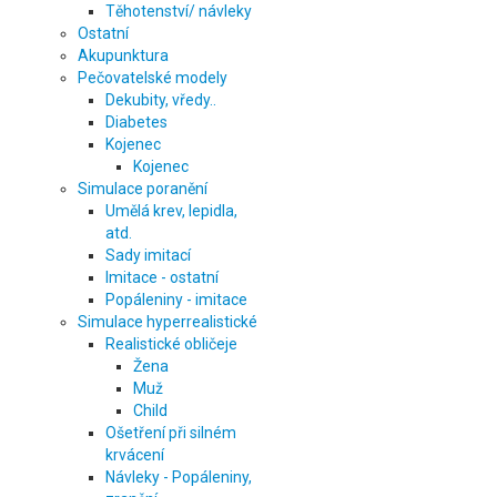
Těhotenství/ návleky
Ostatní
Akupunktura
Pečovatelské modely
Dekubity, vředy..
Diabetes
Kojenec
Kojenec
Simulace poranění
Umělá krev, lepidla,
atd.
Sady imitací
Imitace - ostatní
Popáleniny - imitace
Simulace hyperrealistické
Realistické obličeje
Žena
Muž
Child
Ošetření při silném
krvácení
Návleky - Popáleniny,