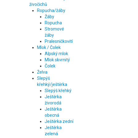
živočichů
Ropucha/žáby
Žáby
Ropucha
Stromové
žáby
Pralesničkovití
Mlok / Čolek
Alpský mlok
Mlok skvrnitý
Čolek
Želva
Slepýš
křehký/ještěrka
Slepýš křehký
Ještěrka
živorodá
Ještěrka
obecná
Ještěrka zední
Ještěrka
zelená