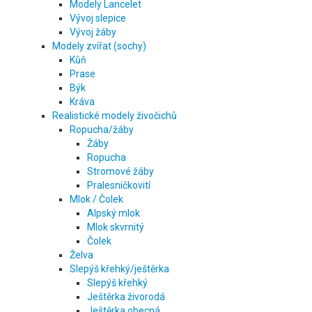
Modely Lancelet
Vývoj slepice
Vývoj žáby
Modely zvířat (sochy)
Kůň
Prase
Býk
Kráva
Realistické modely živočichů
Ropucha/žáby
Žáby
Ropucha
Stromové žáby
Pralesničkovití
Mlok / Čolek
Alpský mlok
Mlok skvrnitý
Čolek
Želva
Slepýš křehký/ještěrka
Slepýš křehký
Ještěrka živorodá
Ještěrka obecná