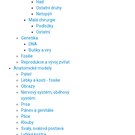
Had
Ostatní druhy
Netopýři
Malá chirurgie
Podložky
Ostatní
Genetika
DNA
Buňky a viry
Fosilie
Reprodukce a vývoj zvířat
Anatomické modely
Páteř
Lebky a kosti - fosilie
Obrazy
Nervový systém, oběhový
systém
Prsa
Pánev a genitálie
Plíce
Klouby
Svaly, svalová postava
Lidská kostra