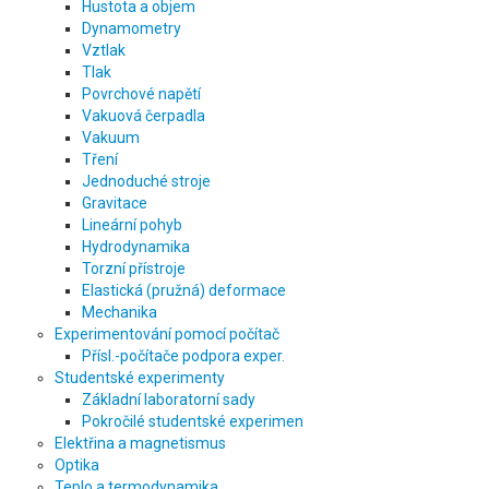
Hustota a objem
Dynamometry
Vztlak
Tlak
Povrchové napětí
Vakuová čerpadla
Vakuum
Tření
Jednoduché stroje
Gravitace
Lineární pohyb
Hydrodynamika
Torzní přístroje
Elastická (pružná) deformace
Mechanika
Experimentování pomocí počítač
Přísl.-počítače podpora exper.
Studentské experimenty
Základní laboratorní sady
Pokročilé studentské experimen
Elektřina a magnetismus
Optika
Teplo a termodynamika