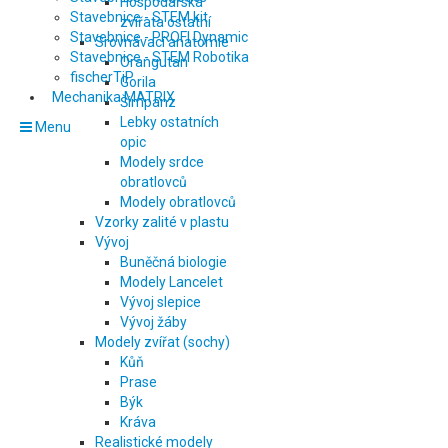
Hospodářská
Stavebnice - STEM kit
zvířata ostatní
Stavebnice - PROFI Dynamic
Srovnávací anatomie
Stavebnice - STEM Robotika
Orangutan
fischerTiP
Gorila
Mechanika MATRIX
Šimpanz
Lebky ostatních
Menu
opic
Modely srdce
obratlovců
Modely obratlovců
Vzorky zalité v plastu
Vývoj
Buněčná biologie
Modely Lancelet
Vývoj slepice
Vývoj žáby
Modely zvířat (sochy)
Kůň
Prase
Býk
Kráva
Realistické modely