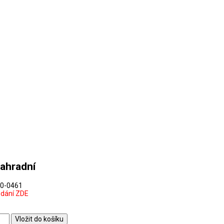
ahradní
0-0461
odání ZDE