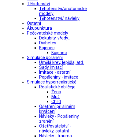
Těhotenství
Těhotenství/anatomické
modely
Těhotenství/ návleky
Ostatní
Akupunktura
Pečovatelské modely
Dekubity, vředy..
Diabetes
Kojenec
Kojenec
Simulace poranění
Umělá krev, lepidla, atd.
Sady imitací
Imitace - ostatní
Popáleniny - imitace
Simulace hyperrealistické
Realistické obličeje
Žena
Muž
Child
Ošetření při silném
krvácení
Návleky - Popáleniny,
zranění
Ošetřovatelství -
návleky, ostatní
Návleky - trauma