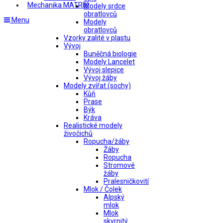
Mechanika MATRIX
Modely srdce
obratlovců
Menu
Modely
obratlovců
Vzorky zalité v plastu
Vývoj
Buněčná biologie
Modely Lancelet
Vývoj slepice
Vývoj žáby
Modely zvířat (sochy)
Kůň
Prase
Býk
Kráva
Realistické modely
živočichů
Ropucha/žáby
Žáby
Ropucha
Stromové
žáby
Pralesničkovití
Mlok / Čolek
Alpský
mlok
Mlok
skvrnitý