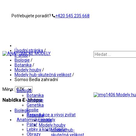
Potřebujete poradit?
+420 545 235 668
Úvodní stránka
/
E-shop
/
Biologie
/
Botanika
/
Modely houby
/
Modely hub-skutečná velikost
/
Somso Bedla zahradní
Měna:
Biologie
Botanika
Nabídka E-shopu
Zoologie
Genetika
Fosilie
Biologie
Reprodukce a vývoj zvířat
Botanika
Anatomické modely
Jablka
Páteř
Modely houby
Lebky a kosti - fosilie
Modely hub-
Obrazy
skutečná velikost