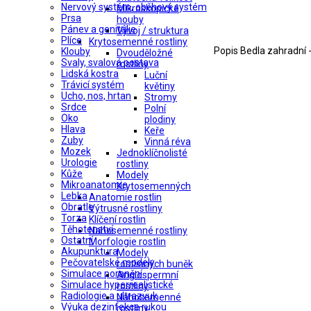
Nervový systém, oběhový systém
Mikroskopické
Prsa
houby
Pánev a genitálie
Vývoj / struktura
Plíce
Krytosemenné rostliny
Popis
Bedla zahradní -
Klouby
Dvouděložné
Svaly, svalová postava
rostliny
Lidská kostra
Luční
Trávicí systém
květiny
Ucho, nos, hrtan
Stromy
Srdce
Polní
Oko
plodiny
Hlava
Keře
Zuby
Vinná réva
Mozek
Jednoklíčnolisté
Urologie
rostliny
Kůže
Modely
Mikroanatomie
Krytosemenných
Lebka
Anatomie rostlin
Obratle
Výtrusné rostliny
Torza
Klíčení rostlin
Těhotenství
Nahosemenné rostliny
Ostatní
Morfologie rostlin
Akupunktura
Modely
Pečovatelské modely
rostlinných buněk
Simulace poranění
Angiospermní
Simulace hyperrealistické
rostliny
Radiologie a ultrazvuk
Nahosemenné
Výuka dezinfekce rukou
rostliny