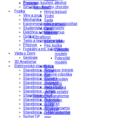
Prevence, kouření, alkohol
Zoologie
Simulace - figuríny, choroby
Bezobratlí
Fyzika
Hmyz lezoucí
Vlny a zvuk
Vodní
Mechanika
Sada
Experimentování pomocí počítač
Hmyz létající
Studentské experimenty
Červi
Elektřina a magnetismus
Měkkýši
Optika
Obratlovci
Teplo a termodynamika
Kostry, lebky
Přístroje
Pes, kočka
Fyzikální a inž. experimenty
Základní
Věda o Zemi
modely
Geologie
Pokročilé
3D Anatomie
modely
Elektronické stavebnice
Kráva
Stavebnice - Simulace-trénink
Prase
Stavebnice - Kovové-robotika
Kůň
Stavebnice - Ostatní
Různé modely
Stavebnice - Pokročilí
obratlovců
Stavebnice - řada PLUS
Hospodářská
Stavebnice - Junior
zvířata ostatní
Stavebnice - Profi
Srovnávací anatomie
Stavebnice - Robotics
Orangutan
Stavebnice - STEM kit
Gorila
Stavebnice - PROFI Dynamic
Šimpanz
Stavebnice - STEM Robotika
Lebky ostatních
fischerTiP
opic