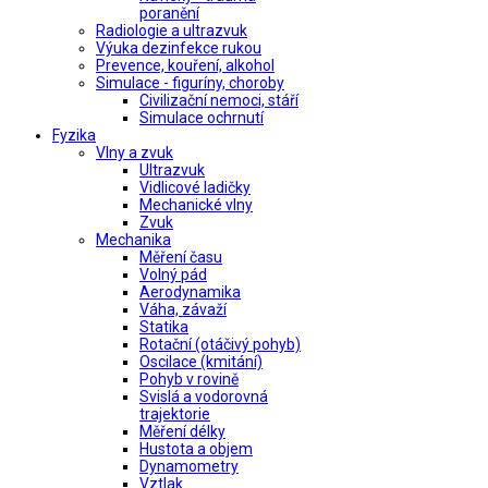
poranění
Radiologie a ultrazvuk
Výuka dezinfekce rukou
Prevence, kouření, alkohol
Simulace - figuríny, choroby
Civilizační nemoci, stáří
Simulace ochrnutí
Fyzika
Vlny a zvuk
Ultrazvuk
Vidlicové ladičky
Mechanické vlny
Zvuk
Mechanika
Měření času
Volný pád
Aerodynamika
Váha, závaží
Statika
Rotační (otáčivý pohyb)
Oscilace (kmitání)
Pohyb v rovině
Svislá a vodorovná
trajektorie
Měření délky
Hustota a objem
Dynamometry
Vztlak