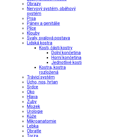
Obrazy
Nervový systém, oběhový
systém
Prsa
Pánev a genitálie
Plíce
Klouby
Svaly, svalová postava
Lidská kostra
Kosti, části kostry
Dolní končetina
Horní končetina
Jednotlivé kosti
Kostra, kostra
rozložená
Trávicí systém
Ucho, nos, hrtan
Srdce
Oko
Hlava
Zuby
Mozek
Urologie
Kůže
Mikroanatomie
Lebka
Obratle
Torza