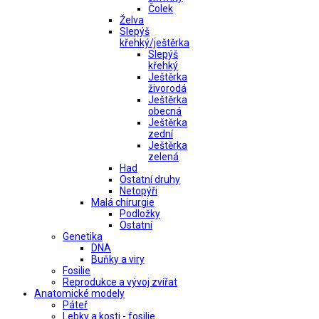
Čolek
Želva
Slepýš
křehký/ještěrka
Slepýš
křehký
Ještěrka
živorodá
Ještěrka
obecná
Ještěrka
zední
Ještěrka
zelená
Had
Ostatní druhy
Netopýři
Malá chirurgie
Podložky
Ostatní
Genetika
DNA
Buňky a viry
Fosilie
Reprodukce a vývoj zvířat
Anatomické modely
Páteř
Lebky a kosti - fosilie