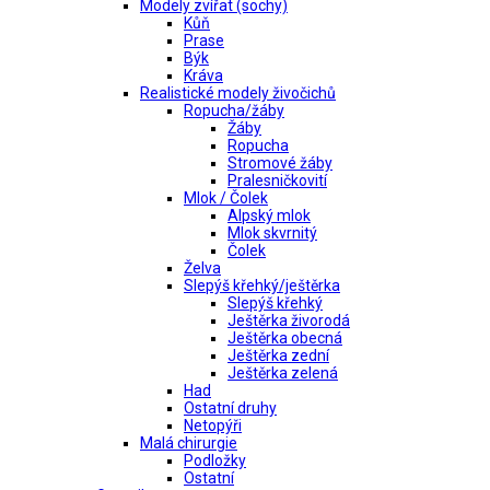
Modely zvířat (sochy)
Kůň
Prase
Býk
Kráva
Realistické modely živočichů
Ropucha/žáby
Žáby
Ropucha
Stromové žáby
Pralesničkovití
Mlok / Čolek
Alpský mlok
Mlok skvrnitý
Čolek
Želva
Slepýš křehký/ještěrka
Slepýš křehký
Ještěrka živorodá
Ještěrka obecná
Ještěrka zední
Ještěrka zelená
Had
Ostatní druhy
Netopýři
Malá chirurgie
Podložky
Ostatní