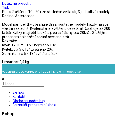
Dotaz na produkt
Tisk
Popis
Zvětšeno 10 - 20x ze skutečné velikosti, 3 jednotlivé modely
Rodina: Asteraceae
Model pampelišky obsahuje tři samostatné modely, každý na své
vlastní základně. Květenství je zvětšeno desetkrát. Osahuje až 200
květů. Kvítky mají pět laloků a jsou zvětšeny cca 20krát. Složitým
procesem oplodnění začíná semeno zrát.
Rozměry:
Květ: 8 x 10 x 13,5 ” zvětšeno 10x,
Kvítek: 5 x 5 x 13” zvětšeno 20x,
Semínko: 5 x 5 x 13 ”zvětšeno 20x
Hmotnost 2,4 kg
Všechna práva vyhrazena | 2026 | M e d i m spol. s r.o.
×
E-shop
Kontakt
Obchodní podmínky
Formulář pro vrácení zboží
Eshop