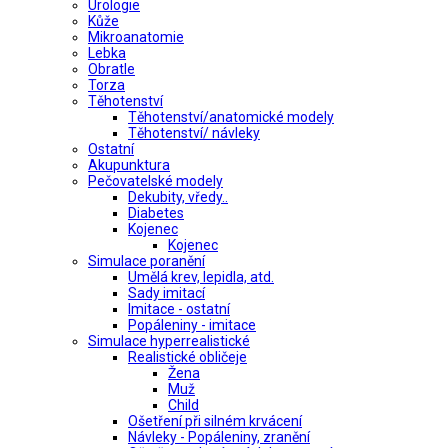
Urologie
Kůže
Mikroanatomie
Lebka
Obratle
Torza
Těhotenství
Těhotenství/anatomické modely
Těhotenství/ návleky
Ostatní
Akupunktura
Pečovatelské modely
Dekubity, vředy..
Diabetes
Kojenec
Kojenec
Simulace poranění
Umělá krev, lepidla, atd.
Sady imitací
Imitace - ostatní
Popáleniny - imitace
Simulace hyperrealistické
Realistické obličeje
Žena
Muž
Child
Ošetření při silném krvácení
Návleky - Popáleniny, zranění