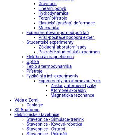
Gravitace
Lineární pohyb
Hydrodynamika
Torzní přístroje
Elastická (pružná) deformace
Mechanika
Experimentování pomocí počítač
Přísl.-počítače podpora exper.
Studentské experimenty
Základní laboratorní sady
Pokročilé studentské experimen
Elektřina a magnetismus
Optika
Teplo a termodynamika
Přístroje
Fyzikální a inž. experimenty
Experimenty pro atomovou fyzik
Základy atomové fyziky
Atomové skořápky
Magnetická rezonance
Věda o Zemi
Geologie
3D Anatomie
Elektronické stavebnice
Stavebnice - Simulace-trénink
Stavebnice - Kovové-robotika
Stavebnice - Ostatní
Stavebnice - Pokročilí