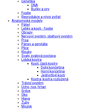
Genetika
DNA
Buňky a viry
Fosilie
Reprodukce a vývoj zvířat
Anatomické modely
Páteř
Lebky a kosti - fosilie
Obrazy
Nervový systém, oběhový systém
Prsa
Pánev a genitálie
Plíce
Klouby
Svaly, svalová postava
Lidská kostra
Kosti, části kostry
Dolní končetina
Horní končetina
Jednotlivé kosti
Kostra, kostra rozložená
Trávicí systém
Ucho, nos, hrtan
Srdce
Oko
Hlava
Zuby
Mozek