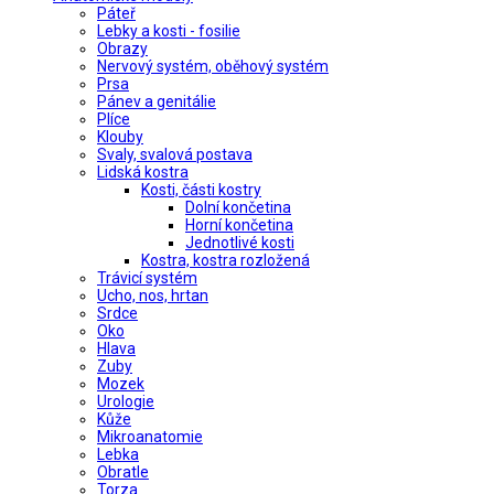
Páteř
Lebky a kosti - fosilie
Obrazy
Nervový systém, oběhový systém
Prsa
Pánev a genitálie
Plíce
Klouby
Svaly, svalová postava
Lidská kostra
Kosti, části kostry
Dolní končetina
Horní končetina
Jednotlivé kosti
Kostra, kostra rozložená
Trávicí systém
Ucho, nos, hrtan
Srdce
Oko
Hlava
Zuby
Mozek
Urologie
Kůže
Mikroanatomie
Lebka
Obratle
Torza