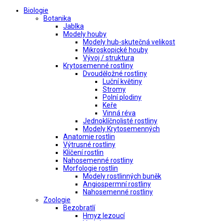
Biologie
Botanika
Jablka
Modely houby
Modely hub-skutečná velikost
Mikroskopické houby
Vývoj / struktura
Krytosemenné rostliny
Dvouděložné rostliny
Luční květiny
Stromy
Polní plodiny
Keře
Vinná réva
Jednoklíčnolisté rostliny
Modely Krytosemenných
Anatomie rostlin
Výtrusné rostliny
Klíčení rostlin
Nahosemenné rostliny
Morfologie rostlin
Modely rostlinných buněk
Angiospermní rostliny
Nahosemenné rostliny
Zoologie
Bezobratlí
Hmyz lezoucí