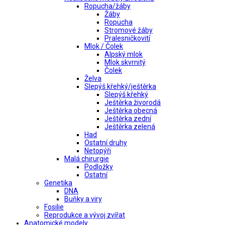
Ropucha/žáby
Žáby
Ropucha
Stromové žáby
Pralesničkovití
Mlok / Čolek
Alpský mlok
Mlok skvrnitý
Čolek
Želva
Slepýš křehký/ještěrka
Slepýš křehký
Ještěrka živorodá
Ještěrka obecná
Ještěrka zední
Ještěrka zelená
Had
Ostatní druhy
Netopýři
Malá chirurgie
Podložky
Ostatní
Genetika
DNA
Buňky a viry
Fosilie
Reprodukce a vývoj zvířat
Anatomické modely