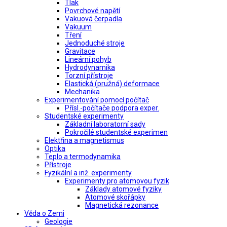
Tlak
Povrchové napětí
Vakuová čerpadla
Vakuum
Tření
Jednoduché stroje
Gravitace
Lineární pohyb
Hydrodynamika
Torzní přístroje
Elastická (pružná) deformace
Mechanika
Experimentování pomocí počítač
Přísl.-počítače podpora exper.
Studentské experimenty
Základní laboratorní sady
Pokročilé studentské experimen
Elektřina a magnetismus
Optika
Teplo a termodynamika
Přístroje
Fyzikální a inž. experimenty
Experimenty pro atomovou fyzik
Základy atomové fyziky
Atomové skořápky
Magnetická rezonance
Věda o Zemi
Geologie