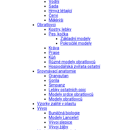
Vodní
Sada
Hmyz létající
Červi
Měkkýši
Obratlovci
Kostry, lebky
Pes, kočka
Základní modely
Pokročilé modely
Kráva
Prase
Kůň
Různé modely obratlovců
Hospodářská zvířata ostatní
Srovnávací anatomie
Orangutan
Gorila
Šimpanz
Lebky ostatních opic
Modely srdce obratlovců
Modely obratlovců
Vzorky zalité v plastu
Vývoj
Buněčná biologie
Modely Lancelet
Vývoj slepice
Vývoj žáby