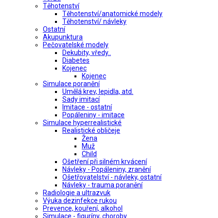
Těhotenství
Těhotenství/anatomické modely
Těhotenství/ návleky
Ostatní
Akupunktura
Pečovatelské modely
Dekubity, vředy..
Diabetes
Kojenec
Kojenec
Simulace poranění
Umělá krev, lepidla, atd.
Sady imitací
Imitace - ostatní
Popáleniny - imitace
Simulace hyperrealistické
Realistické obličeje
Žena
Muž
Child
Ošetření při silném krvácení
Návleky - Popáleniny, zranění
Ošetřovatelství - návleky, ostatní
Návleky - trauma poranění
Radiologie a ultrazvuk
Výuka dezinfekce rukou
Prevence, kouření, alkohol
Simulace - figuríny, choroby