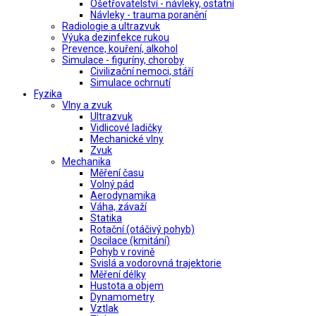
Ošetřovatelství - návleky, ostatní
Návleky - trauma poranění
Radiologie a ultrazvuk
Výuka dezinfekce rukou
Prevence, kouření, alkohol
Simulace - figuríny, choroby
Civilizační nemoci, stáří
Simulace ochrnutí
Fyzika
Vlny a zvuk
Ultrazvuk
Vidlicové ladičky
Mechanické vlny
Zvuk
Mechanika
Měření času
Volný pád
Aerodynamika
Váha, závaží
Statika
Rotační (otáčivý pohyb)
Oscilace (kmitání)
Pohyb v rovině
Svislá a vodorovná trajektorie
Měření délky
Hustota a objem
Dynamometry
Vztlak