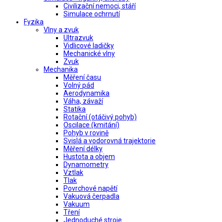
Civilizační nemoci, stáří
Simulace ochrnutí
Fyzika
Vlny a zvuk
Ultrazvuk
Vidlicové ladičky
Mechanické vlny
Zvuk
Mechanika
Měření času
Volný pád
Aerodynamika
Váha, závaží
Statika
Rotační (otáčivý pohyb)
Oscilace (kmitání)
Pohyb v rovině
Svislá a vodorovná trajektorie
Měření délky
Hustota a objem
Dynamometry
Vztlak
Tlak
Povrchové napětí
Vakuová čerpadla
Vakuum
Tření
Jednoduché stroje