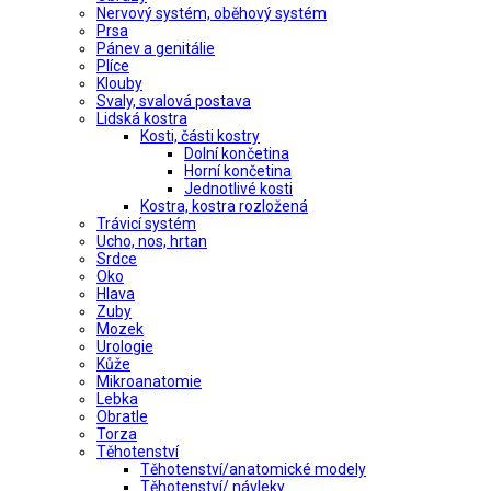
Nervový systém, oběhový systém
Prsa
Pánev a genitálie
Plíce
Klouby
Svaly, svalová postava
Lidská kostra
Kosti, části kostry
Dolní končetina
Horní končetina
Jednotlivé kosti
Kostra, kostra rozložená
Trávicí systém
Ucho, nos, hrtan
Srdce
Oko
Hlava
Zuby
Mozek
Urologie
Kůže
Mikroanatomie
Lebka
Obratle
Torza
Těhotenství
Těhotenství/anatomické modely
Těhotenství/ návleky