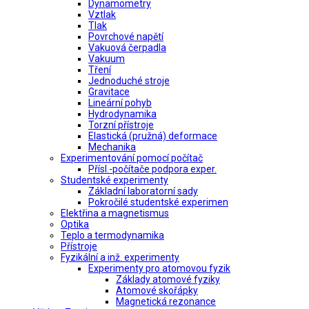
Dynamometry
Vztlak
Tlak
Povrchové napětí
Vakuová čerpadla
Vakuum
Tření
Jednoduché stroje
Gravitace
Lineární pohyb
Hydrodynamika
Torzní přístroje
Elastická (pružná) deformace
Mechanika
Experimentování pomocí počítač
Přísl.-počítače podpora exper.
Studentské experimenty
Základní laboratorní sady
Pokročilé studentské experimen
Elektřina a magnetismus
Optika
Teplo a termodynamika
Přístroje
Fyzikální a inž. experimenty
Experimenty pro atomovou fyzik
Základy atomové fyziky
Atomové skořápky
Magnetická rezonance