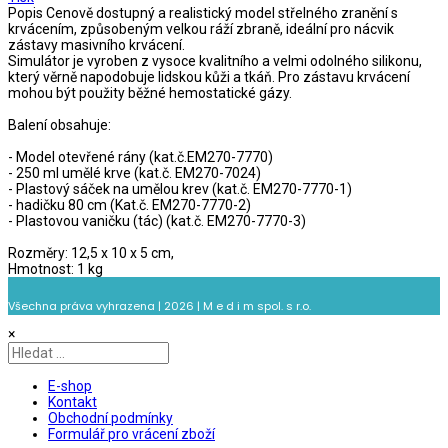
Popis
Cenově dostupný a realistický model střelného zranění s
krvácením, způsobeným velkou ráží zbraně, ideální pro nácvik
zástavy masivního krvácení.
Simulátor je vyroben z vysoce kvalitního a velmi odolného silikonu,
který věrně napodobuje lidskou kůži a tkáň. Pro zástavu krvácení
mohou být použity běžné hemostatické gázy.
Balení obsahuje:
- Model otevřené rány (kat.č.EM270-7770)
- 250 ml umělé krve (kat.č. EM270-7024)
- Plastový sáček na umělou krev (kat.č. EM270-7770-1)
- hadičku 80 cm (Kat.č. EM270-7770-2)
- Plastovou vaničku (tác) (kat.č. EM270-7770-3)
Rozměry: 12,5 x 10 x 5 cm,
Hmotnost: 1 kg
Všechna práva vyhrazena | 2026 | M e d i m spol. s r.o.
×
E-shop
Kontakt
Obchodní podmínky
Formulář pro vrácení zboží