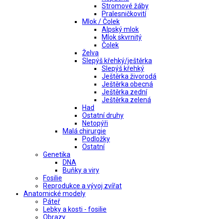
Stromové žáby
Pralesničkovití
Mlok / Čolek
Alpský mlok
Mlok skvrnitý
Čolek
Želva
Slepýš křehký/ještěrka
Slepýš křehký
Ještěrka živorodá
Ještěrka obecná
Ještěrka zední
Ještěrka zelená
Had
Ostatní druhy
Netopýři
Malá chirurgie
Podložky
Ostatní
Genetika
DNA
Buňky a viry
Fosilie
Reprodukce a vývoj zvířat
Anatomické modely
Páteř
Lebky a kosti - fosilie
Obrazy