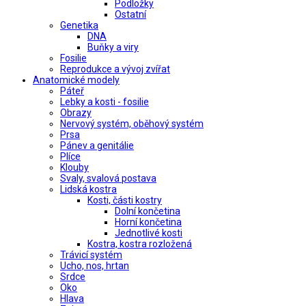
Podložky
Ostatní
Genetika
DNA
Buňky a viry
Fosilie
Reprodukce a vývoj zvířat
Anatomické modely
Páteř
Lebky a kosti - fosilie
Obrazy
Nervový systém, oběhový systém
Prsa
Pánev a genitálie
Plíce
Klouby
Svaly, svalová postava
Lidská kostra
Kosti, části kostry
Dolní končetina
Horní končetina
Jednotlivé kosti
Kostra, kostra rozložená
Trávicí systém
Ucho, nos, hrtan
Srdce
Oko
Hlava