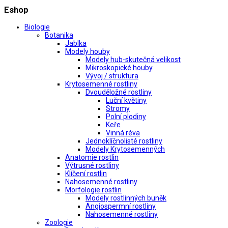
Eshop
Biologie
Botanika
Jablka
Modely houby
Modely hub-skutečná velikost
Mikroskopické houby
Vývoj / struktura
Krytosemenné rostliny
Dvouděložné rostliny
Luční květiny
Stromy
Polní plodiny
Keře
Vinná réva
Jednoklíčnolisté rostliny
Modely Krytosemenných
Anatomie rostlin
Výtrusné rostliny
Klíčení rostlin
Nahosemenné rostliny
Morfologie rostlin
Modely rostlinných buněk
Angiospermní rostliny
Nahosemenné rostliny
Zoologie