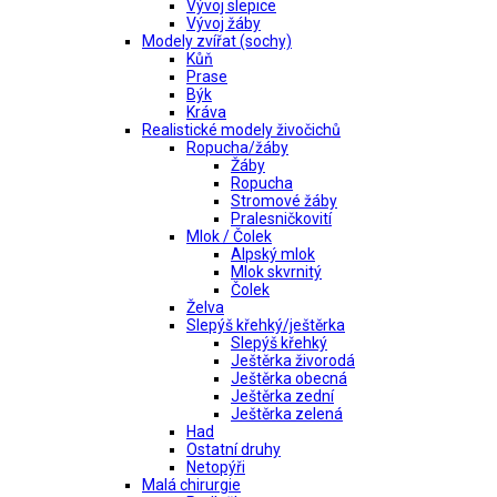
Vývoj slepice
Vývoj žáby
Modely zvířat (sochy)
Kůň
Prase
Býk
Kráva
Realistické modely živočichů
Ropucha/žáby
Žáby
Ropucha
Stromové žáby
Pralesničkovití
Mlok / Čolek
Alpský mlok
Mlok skvrnitý
Čolek
Želva
Slepýš křehký/ještěrka
Slepýš křehký
Ještěrka živorodá
Ještěrka obecná
Ještěrka zední
Ještěrka zelená
Had
Ostatní druhy
Netopýři
Malá chirurgie