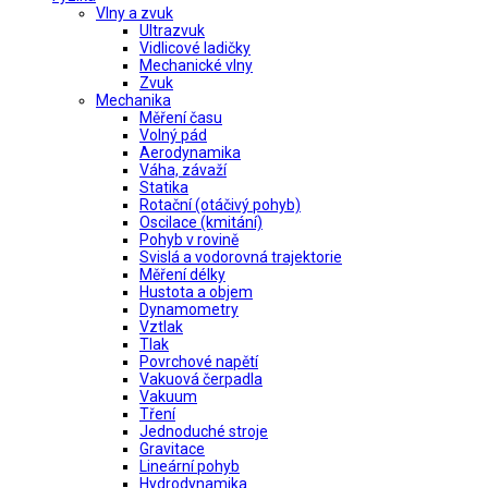
Vlny a zvuk
Ultrazvuk
Vidlicové ladičky
Mechanické vlny
Zvuk
Mechanika
Měření času
Volný pád
Aerodynamika
Váha, závaží
Statika
Rotační (otáčivý pohyb)
Oscilace (kmitání)
Pohyb v rovině
Svislá a vodorovná trajektorie
Měření délky
Hustota a objem
Dynamometry
Vztlak
Tlak
Povrchové napětí
Vakuová čerpadla
Vakuum
Tření
Jednoduché stroje
Gravitace
Lineární pohyb
Hydrodynamika