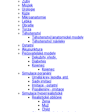
Zuby
Mozek
Urologie
Kůže
Mikroanatomie
Lebka
Obratle
Torza
Těhotenství
Těhotenství/anatomické modely
Těhotenství/ návleky
Ostatní
Akupunktura
Pečovatelské modely
Dekubity, vředy..
Diabetes
Kojenec
Kojenec
Simulace poranění
Umělá krev, lepidla, atd.
Sady imitací
Imitace - ostatní
Popáleniny - imitace
Simulace hyperrealistické
Realistické obličeje
Žena
Muž
Child