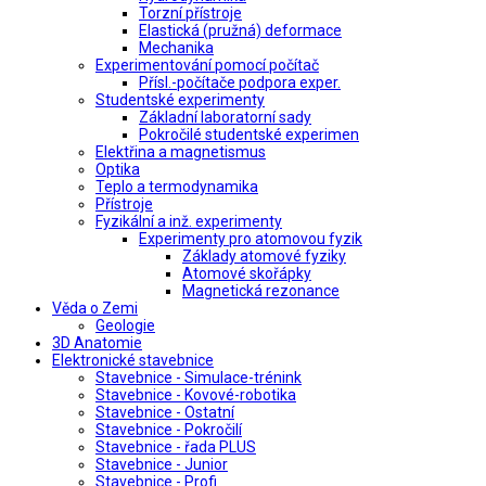
Torzní přístroje
Elastická (pružná) deformace
Mechanika
Experimentování pomocí počítač
Přísl.-počítače podpora exper.
Studentské experimenty
Základní laboratorní sady
Pokročilé studentské experimen
Elektřina a magnetismus
Optika
Teplo a termodynamika
Přístroje
Fyzikální a inž. experimenty
Experimenty pro atomovou fyzik
Základy atomové fyziky
Atomové skořápky
Magnetická rezonance
Věda o Zemi
Geologie
3D Anatomie
Elektronické stavebnice
Stavebnice - Simulace-trénink
Stavebnice - Kovové-robotika
Stavebnice - Ostatní
Stavebnice - Pokročilí
Stavebnice - řada PLUS
Stavebnice - Junior
Stavebnice - Profi