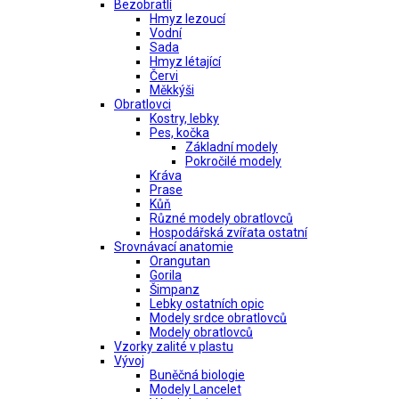
Bezobratlí
Hmyz lezoucí
Vodní
Sada
Hmyz létající
Červi
Měkkýši
Obratlovci
Kostry, lebky
Pes, kočka
Základní modely
Pokročilé modely
Kráva
Prase
Kůň
Různé modely obratlovců
Hospodářská zvířata ostatní
Srovnávací anatomie
Orangutan
Gorila
Šimpanz
Lebky ostatních opic
Modely srdce obratlovců
Modely obratlovců
Vzorky zalité v plastu
Vývoj
Buněčná biologie
Modely Lancelet