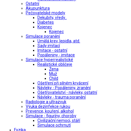
Ostatní
Akupunktura
Pečovatelské modely
Dekubity, vředy..
Diabetes
Kojenec
Kojenec
Simulace poranění
Umělá krev, lepidla, atd.
Sady imitací
Imitace - ostatní
Popáleniny - imitace
Simulace hyperrealistické
Realistické obličeje
Žena
Muž
Child
Ošetření při silném krvácení
Návleky - Popáleniny, zranění
Ošetřovatelství - návleky, ostatní
Návleky - trauma poranění
Radiologie a ultrazvuk
Výuka dezinfekce rukou
Prevence, kouření, alkohol
Simulace - figuríny, choroby
Civilizační nemoci, stáří
Simulace ochrnutí
Fyzika