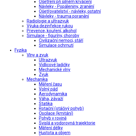
Ošetření při silném krvácení
Návleky - Popáleniny, zranění
Ošetřovatelství - návleky, ostatní
Návleky - trauma poranění
Radiologie a ultrazvuk
Výuka dezinfekce rukou
Prevence, kouření, alkohol
Simulace - figuríny, choroby
Civilizační nemoci, stáří
Simulace ochrnutí
Fyzika
Vlny a zvuk
Ultrazvuk
Vidlicové ladičky
Mechanické vlny
Zvuk
Mechanika
Měření času
Volný pád
Aerodynamika
Váha, závaží
Statika
Rotační (otáčivý pohyb)
Oscilace (kmitání)
Pohyb v rovině
Svislá a vodorovná trajektorie
Měření délky
Hustota a objem