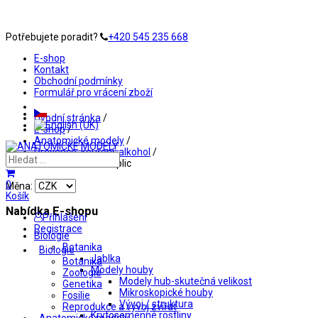
Potřebujete poradit?
+420 545 235 668
E-shop
Kontakt
Obchodní podmínky
Formulář pro vrácení zboží
Úvodní stránka
/
E-shop
/
Anatomické modely
/
Prevence, kouření, alkohol
/
Srovnávací model plic
0
Měna:
Košík
Nabídka E-shopu
Přihlášení
Registrace
Biologie
Botanika
Biologie
Jablka
Botanika
Modely houby
Zoologie
Modely hub-skutečná velikost
Genetika
Mikroskopické houby
Fosilie
Vývoj / struktura
Reprodukce a vývoj zvířat
Krytosemenné rostliny