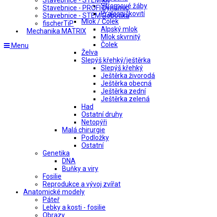
Stavebnice - STEM kit
Stromové žáby
Stavebnice - PROFI Dynamic
Pralesničkovití
Stavebnice - STEM Robotika
Mlok / Čolek
fischerTiP
Alpský mlok
Mechanika MATRIX
Mlok skvrnitý
Čolek
Menu
Želva
Slepýš křehký/ještěrka
Slepýš křehký
Ještěrka živorodá
Ještěrka obecná
Ještěrka zední
Ještěrka zelená
Had
Ostatní druhy
Netopýři
Malá chirurgie
Podložky
Ostatní
Genetika
DNA
Buňky a viry
Fosilie
Reprodukce a vývoj zvířat
Anatomické modely
Páteř
Lebky a kosti - fosilie
Obrazy