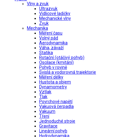
Vlny a zvuk
Ultrazvuk
Vidlicové ladičky
Mechanické vlny
Zvuk
Mechanika
Měření času
Volný pád
Aerodynamika
Váha, závaží
Statika
Rotační (otáčivý pohyb)
Oscilace (kmitání)
Pohyb v rovině
Svislá a vodorovná trajektorie
Měření délky
Hustota a objem
Dynamometry
Vztlak
Tlak
Povrchové napětí
Vakuová čerpadla
Vakuum
Tření
Jednoduché stroje
Gravitace
Lineární pohyb
Hydrodynamika