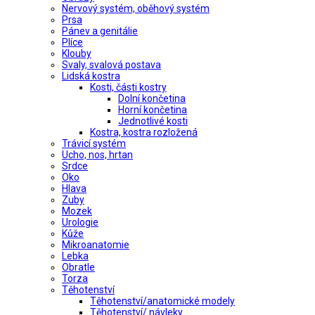
Nervový systém, oběhový systém
Prsa
Pánev a genitálie
Plíce
Klouby
Svaly, svalová postava
Lidská kostra
Kosti, části kostry
Dolní končetina
Horní končetina
Jednotlivé kosti
Kostra, kostra rozložená
Trávicí systém
Ucho, nos, hrtan
Srdce
Oko
Hlava
Zuby
Mozek
Urologie
Kůže
Mikroanatomie
Lebka
Obratle
Torza
Těhotenství
Těhotenství/anatomické modely
Těhotenství/ návleky