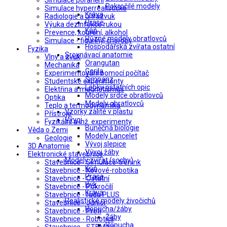
Simulace poranění
Pokročilé modely
Simulace hyperrealistické
Kráva
Radiologie a ultrazvuk
Prase
Výuka dezinfekce rukou
Kůň
Prevence, kouření, alkohol
Různé modely obratlovců
Simulace - figuríny, choroby
Hospodářská zvířata ostatní
Fyzika
Srovnávací anatomie
Vlny a zvuk
Orangutan
Mechanika
Gorila
Experimentování pomocí počítač
Šimpanz
Studentské experimenty
Lebky ostatních opic
Elektřina a magnetismus
Modely srdce obratlovců
Optika
Modely obratlovců
Teplo a termodynamika
Vzorky zalité v plastu
Přístroje
Vývoj
Fyzikální a inž. experimenty
Buněčná biologie
Věda o Zemi
Modely Lancelet
Geologie
Vývoj slepice
3D Anatomie
Vývoj žáby
Elektronické stavebnice
Modely zvířat (sochy)
Stavebnice - Simulace-trénink
Kůň
Stavebnice - Kovové-robotika
Prase
Stavebnice - Ostatní
Býk
Stavebnice - Pokročilí
Kráva
Stavebnice - řada PLUS
Realistické modely živočichů
Stavebnice - Junior
Ropucha/žáby
Stavebnice - Profi
Žáby
Stavebnice - Robotics
Ropucha