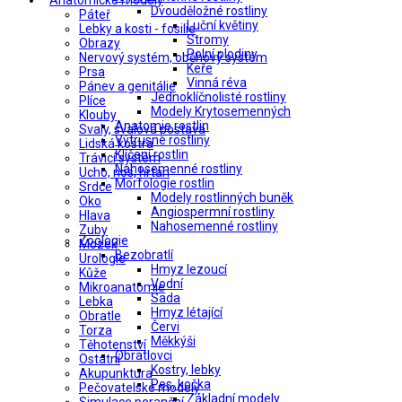
Anatomické modely
Dvouděložné rostliny
Páteř
Luční květiny
Lebky a kosti - fosilie
Stromy
Obrazy
Polní plodiny
Nervový systém, oběhový systém
Keře
Prsa
Vinná réva
Pánev a genitálie
Jednoklíčnolisté rostliny
Plíce
Modely Krytosemenných
Klouby
Anatomie rostlin
Svaly, svalová postava
Výtrusné rostliny
Lidská kostra
Klíčení rostlin
Trávicí systém
Nahosemenné rostliny
Ucho, nos, hrtan
Morfologie rostlin
Srdce
Modely rostlinných buněk
Oko
Angiospermní rostliny
Hlava
Nahosemenné rostliny
Zuby
Zoologie
Mozek
Bezobratlí
Urologie
Hmyz lezoucí
Kůže
Vodní
Mikroanatomie
Sada
Lebka
Hmyz létající
Obratle
Červi
Torza
Měkkýši
Těhotenství
Obratlovci
Ostatní
Kostry, lebky
Akupunktura
Pes, kočka
Pečovatelské modely
Základní modely