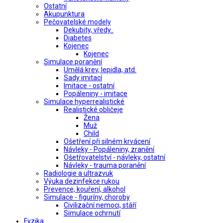
Ostatní
Akupunktura
Pečovatelské modely
Dekubity, vředy..
Diabetes
Kojenec
Kojenec
Simulace poranění
Umělá krev, lepidla, atd.
Sady imitací
Imitace - ostatní
Popáleniny - imitace
Simulace hyperrealistické
Realistické obličeje
Žena
Muž
Child
Ošetření při silném krvácení
Návleky - Popáleniny, zranění
Ošetřovatelství - návleky, ostatní
Návleky - trauma poranění
Radiologie a ultrazvuk
Výuka dezinfekce rukou
Prevence, kouření, alkohol
Simulace - figuríny, choroby
Civilizační nemoci, stáří
Simulace ochrnutí
Fyzika