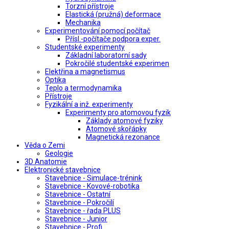
Torzní přístroje
Elastická (pružná) deformace
Mechanika
Experimentování pomocí počítač
Přísl.-počítače podpora exper.
Studentské experimenty
Základní laboratorní sady
Pokročilé studentské experimen
Elektřina a magnetismus
Optika
Teplo a termodynamika
Přístroje
Fyzikální a inž. experimenty
Experimenty pro atomovou fyzik
Základy atomové fyziky
Atomové skořápky
Magnetická rezonance
Věda o Zemi
Geologie
3D Anatomie
Elektronické stavebnice
Stavebnice - Simulace-trénink
Stavebnice - Kovové-robotika
Stavebnice - Ostatní
Stavebnice - Pokročilí
Stavebnice - řada PLUS
Stavebnice - Junior
Stavebnice - Profi