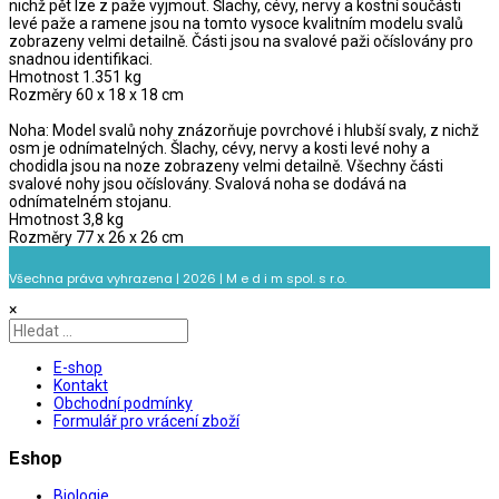
nichž pět lze z paže vyjmout. Šlachy, cévy, nervy a kostní součásti
levé paže a ramene jsou na tomto vysoce kvalitním modelu svalů
zobrazeny velmi detailně. Části jsou na svalové paži očíslovány pro
snadnou identifikaci.
Hmotnost 1.351 kg
Rozměry 60 x 18 x 18 cm
Noha: Model svalů nohy znázorňuje povrchové i hlubší svaly, z nichž
osm je odnímatelných. Šlachy, cévy, nervy a kosti levé nohy a
chodidla jsou na noze zobrazeny velmi detailně. Všechny části
svalové nohy jsou očíslovány. Svalová noha se dodává na
odnímatelném stojanu.
Hmotnost 3,8 kg
Rozměry 77 x 26 x 26 cm
Všechna práva vyhrazena | 2026 | M e d i m spol. s r.o.
×
E-shop
Kontakt
Obchodní podmínky
Formulář pro vrácení zboží
Eshop
Biologie