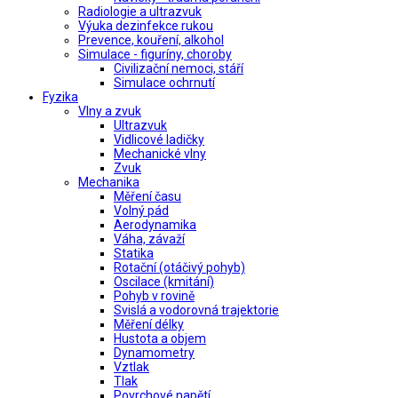
Radiologie a ultrazvuk
Výuka dezinfekce rukou
Prevence, kouření, alkohol
Simulace - figuríny, choroby
Civilizační nemoci, stáří
Simulace ochrnutí
Fyzika
Vlny a zvuk
Ultrazvuk
Vidlicové ladičky
Mechanické vlny
Zvuk
Mechanika
Měření času
Volný pád
Aerodynamika
Váha, závaží
Statika
Rotační (otáčivý pohyb)
Oscilace (kmitání)
Pohyb v rovině
Svislá a vodorovná trajektorie
Měření délky
Hustota a objem
Dynamometry
Vztlak
Tlak
Povrchové napětí