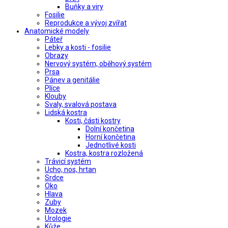
Buňky a viry
Fosilie
Reprodukce a vývoj zvířat
Anatomické modely
Páteř
Lebky a kosti - fosilie
Obrazy
Nervový systém, oběhový systém
Prsa
Pánev a genitálie
Plíce
Klouby
Svaly, svalová postava
Lidská kostra
Kosti, části kostry
Dolní končetina
Horní končetina
Jednotlivé kosti
Kostra, kostra rozložená
Trávicí systém
Ucho, nos, hrtan
Srdce
Oko
Hlava
Zuby
Mozek
Urologie
Kůže