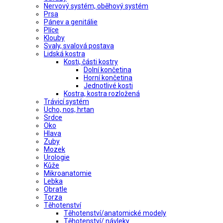
Nervový systém, oběhový systém
Prsa
Pánev a genitálie
Plíce
Klouby
Svaly, svalová postava
Lidská kostra
Kosti, části kostry
Dolní končetina
Horní končetina
Jednotlivé kosti
Kostra, kostra rozložená
Trávicí systém
Ucho, nos, hrtan
Srdce
Oko
Hlava
Zuby
Mozek
Urologie
Kůže
Mikroanatomie
Lebka
Obratle
Torza
Těhotenství
Těhotenství/anatomické modely
Těhotenství/ návleky