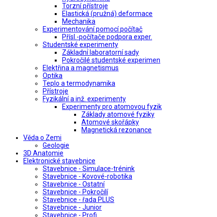
Torzní přístroje
Elastická (pružná) deformace
Mechanika
Experimentování pomocí počítač
Přísl.-počítače podpora exper.
Studentské experimenty
Základní laboratorní sady
Pokročilé studentské experimen
Elektřina a magnetismus
Optika
Teplo a termodynamika
Přístroje
Fyzikální a inž. experimenty
Experimenty pro atomovou fyzik
Základy atomové fyziky
Atomové skořápky
Magnetická rezonance
Věda o Zemi
Geologie
3D Anatomie
Elektronické stavebnice
Stavebnice - Simulace-trénink
Stavebnice - Kovové-robotika
Stavebnice - Ostatní
Stavebnice - Pokročilí
Stavebnice - řada PLUS
Stavebnice - Junior
Stavebnice - Profi