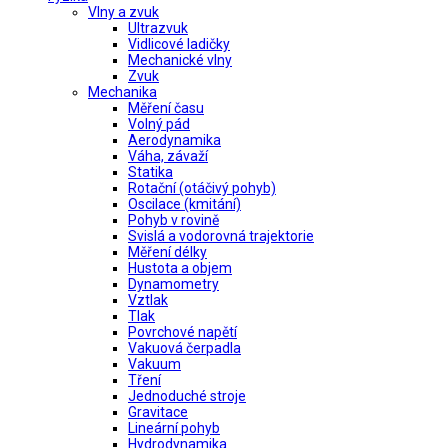
Vlny a zvuk
Ultrazvuk
Vidlicové ladičky
Mechanické vlny
Zvuk
Mechanika
Měření času
Volný pád
Aerodynamika
Váha, závaží
Statika
Rotační (otáčivý pohyb)
Oscilace (kmitání)
Pohyb v rovině
Svislá a vodorovná trajektorie
Měření délky
Hustota a objem
Dynamometry
Vztlak
Tlak
Povrchové napětí
Vakuová čerpadla
Vakuum
Tření
Jednoduché stroje
Gravitace
Lineární pohyb
Hydrodynamika