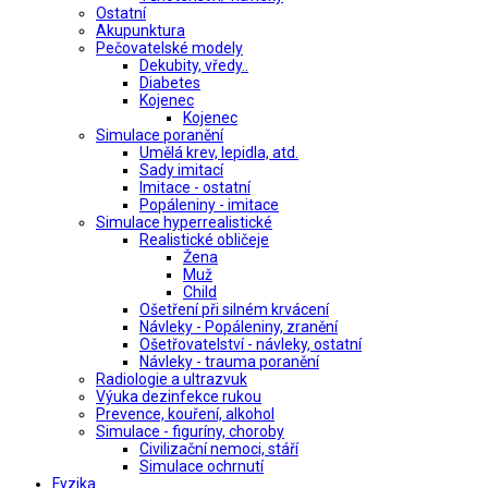
Ostatní
Akupunktura
Pečovatelské modely
Dekubity, vředy..
Diabetes
Kojenec
Kojenec
Simulace poranění
Umělá krev, lepidla, atd.
Sady imitací
Imitace - ostatní
Popáleniny - imitace
Simulace hyperrealistické
Realistické obličeje
Žena
Muž
Child
Ošetření při silném krvácení
Návleky - Popáleniny, zranění
Ošetřovatelství - návleky, ostatní
Návleky - trauma poranění
Radiologie a ultrazvuk
Výuka dezinfekce rukou
Prevence, kouření, alkohol
Simulace - figuríny, choroby
Civilizační nemoci, stáří
Simulace ochrnutí
Fyzika