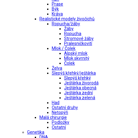
Prase
Býk
Kráva
Realistické modely živočichů
Ropucha/žáby
Žáby
Ropucha
Stromové žáby
Pralesničkovití
Mlok / Čolek
Alpský mlok
Mlok skvrnitý
Čolek
Želva
Slepýš křehký/ještěrka
Slepýš křehký
Ještěrka živorodá
Ještěrka obecná
Ještěrka zední
Ještěrka zelená
Had
Ostatní druhy
Netopýři
Malá chirurgie
Podložky
Ostatní
Genetika
DNA