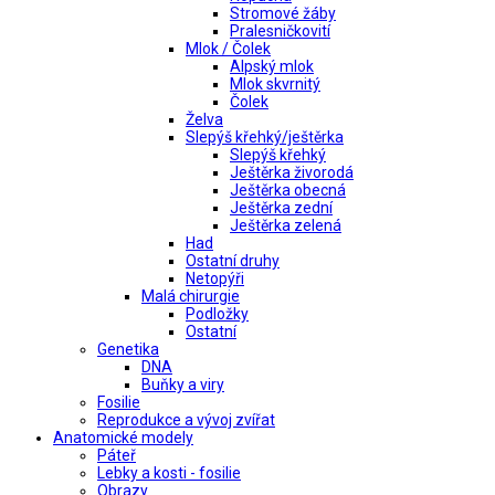
Stromové žáby
Pralesničkovití
Mlok / Čolek
Alpský mlok
Mlok skvrnitý
Čolek
Želva
Slepýš křehký/ještěrka
Slepýš křehký
Ještěrka živorodá
Ještěrka obecná
Ještěrka zední
Ještěrka zelená
Had
Ostatní druhy
Netopýři
Malá chirurgie
Podložky
Ostatní
Genetika
DNA
Buňky a viry
Fosilie
Reprodukce a vývoj zvířat
Anatomické modely
Páteř
Lebky a kosti - fosilie
Obrazy