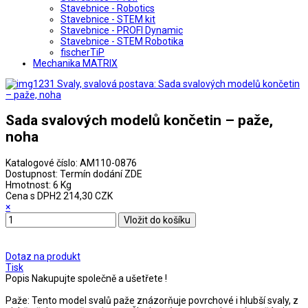
Stavebnice - Robotics
Stavebnice - STEM kit
Stavebnice - PROFI Dynamic
Stavebnice - STEM Robotika
fischerTiP
Mechanika MATRIX
Sada svalových modelů končetin – paže,
noha
Katalogové číslo:
AM110-0876
Dostupnost:
Termín dodání ZDE
Hmotnost:
6 Kg
Cena s DPH
2 214,30 CZK
×
Dotaz na produkt
Tisk
Popis
Nakupujte společně a ušetřete !
Paže: Tento model svalů paže znázorňuje povrchové i hlubší svaly, z