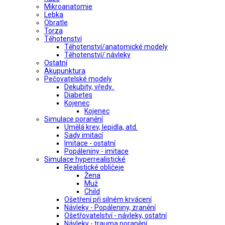
Mikroanatomie
Lebka
Obratle
Torza
Těhotenství
Těhotenství/anatomické modely
Těhotenství/ návleky
Ostatní
Akupunktura
Pečovatelské modely
Dekubity, vředy..
Diabetes
Kojenec
Kojenec
Simulace poranění
Umělá krev, lepidla, atd.
Sady imitací
Imitace - ostatní
Popáleniny - imitace
Simulace hyperrealistické
Realistické obličeje
Žena
Muž
Child
Ošetření při silném krvácení
Návleky - Popáleniny, zranění
Ošetřovatelství - návleky, ostatní
Návleky - trauma poranění