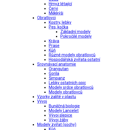
Hmyz létající
Červi
Měkkýši
Obratlovci
Kostry, lebky
Pes, kočka
Základní modely
Pokročilé modely
Kráva
Prase
Kůň
Různé modely obratlovců
Hospodářská zvířata ostatní
Srovnávací anatomie
Orangutan
Gorila
Šimpanz
Lebky ostatních opic
Modely srdce obratlovců
Modely obratlovců
Vzorky zalité v plastu
Vývoj
Buněčná biologie
Modely Lancelet
Vývoj slepice
Vývoj žáby
Modely zvířat (sochy)
Kůň