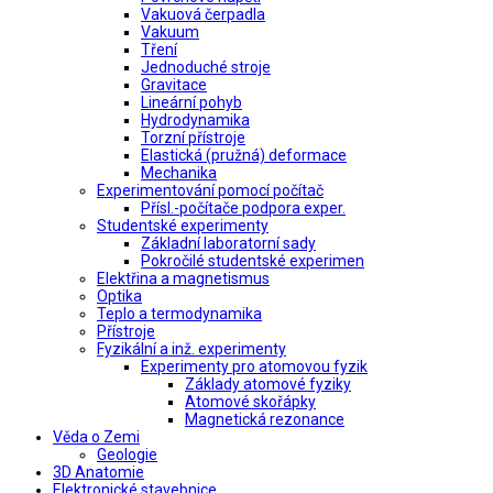
Vakuová čerpadla
Vakuum
Tření
Jednoduché stroje
Gravitace
Lineární pohyb
Hydrodynamika
Torzní přístroje
Elastická (pružná) deformace
Mechanika
Experimentování pomocí počítač
Přísl.-počítače podpora exper.
Studentské experimenty
Základní laboratorní sady
Pokročilé studentské experimen
Elektřina a magnetismus
Optika
Teplo a termodynamika
Přístroje
Fyzikální a inž. experimenty
Experimenty pro atomovou fyzik
Základy atomové fyziky
Atomové skořápky
Magnetická rezonance
Věda o Zemi
Geologie
3D Anatomie
Elektronické stavebnice