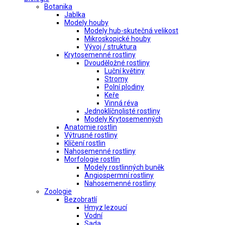
Botanika
Jablka
Modely houby
Modely hub-skutečná velikost
Mikroskopické houby
Vývoj / struktura
Krytosemenné rostliny
Dvouděložné rostliny
Luční květiny
Stromy
Polní plodiny
Keře
Vinná réva
Jednoklíčnolisté rostliny
Modely Krytosemenných
Anatomie rostlin
Výtrusné rostliny
Klíčení rostlin
Nahosemenné rostliny
Morfologie rostlin
Modely rostlinných buněk
Angiospermní rostliny
Nahosemenné rostliny
Zoologie
Bezobratlí
Hmyz lezoucí
Vodní
Sada