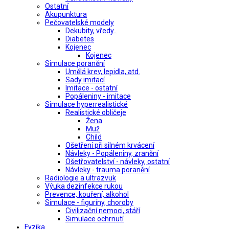
Ostatní
Akupunktura
Pečovatelské modely
Dekubity, vředy..
Diabetes
Kojenec
Kojenec
Simulace poranění
Umělá krev, lepidla, atd.
Sady imitací
Imitace - ostatní
Popáleniny - imitace
Simulace hyperrealistické
Realistické obličeje
Žena
Muž
Child
Ošetření při silném krvácení
Návleky - Popáleniny, zranění
Ošetřovatelství - návleky, ostatní
Návleky - trauma poranění
Radiologie a ultrazvuk
Výuka dezinfekce rukou
Prevence, kouření, alkohol
Simulace - figuríny, choroby
Civilizační nemoci, stáří
Simulace ochrnutí
Fyzika