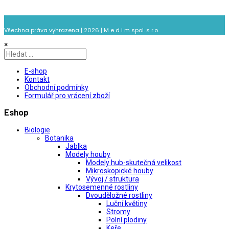
Všechna práva vyhrazena | 2026 | M e d i m spol. s r.o.
×
E-shop
Kontakt
Obchodní podmínky
Formulář pro vrácení zboží
Eshop
Biologie
Botanika
Jablka
Modely houby
Modely hub-skutečná velikost
Mikroskopické houby
Vývoj / struktura
Krytosemenné rostliny
Dvouděložné rostliny
Luční květiny
Stromy
Polní plodiny
Keře