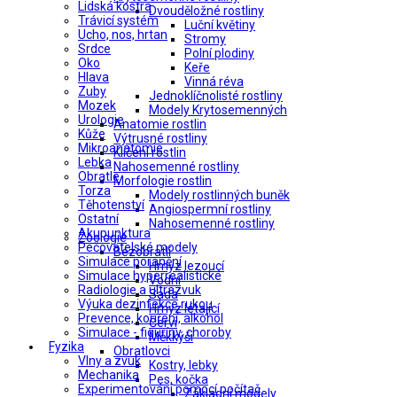
Lidská kostra
Dvouděložné rostliny
Trávicí systém
Luční květiny
Ucho, nos, hrtan
Stromy
Srdce
Polní plodiny
Oko
Keře
Hlava
Vinná réva
Zuby
Jednoklíčnolisté rostliny
Mozek
Modely Krytosemenných
Urologie
Anatomie rostlin
Kůže
Výtrusné rostliny
Mikroanatomie
Klíčení rostlin
Lebka
Nahosemenné rostliny
Obratle
Morfologie rostlin
Torza
Modely rostlinných buněk
Těhotenství
Angiospermní rostliny
Ostatní
Nahosemenné rostliny
Akupunktura
Zoologie
Pečovatelské modely
Bezobratlí
Simulace poranění
Hmyz lezoucí
Simulace hyperrealistické
Vodní
Radiologie a ultrazvuk
Sada
Výuka dezinfekce rukou
Hmyz létající
Prevence, kouření, alkohol
Červi
Simulace - figuríny, choroby
Měkkýši
Fyzika
Obratlovci
Vlny a zvuk
Kostry, lebky
Mechanika
Pes, kočka
Experimentování pomocí počítač
Základní modely