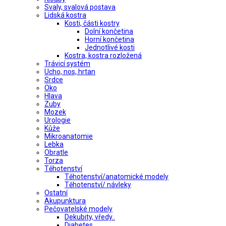
Svaly, svalová postava
Lidská kostra
Kosti, části kostry
Dolní končetina
Horní končetina
Jednotlivé kosti
Kostra, kostra rozložená
Trávicí systém
Ucho, nos, hrtan
Srdce
Oko
Hlava
Zuby
Mozek
Urologie
Kůže
Mikroanatomie
Lebka
Obratle
Torza
Těhotenství
Těhotenství/anatomické modely
Těhotenství/ návleky
Ostatní
Akupunktura
Pečovatelské modely
Dekubity, vředy..
Diabetes