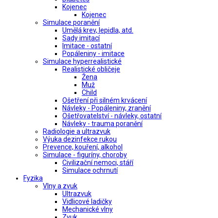
Kojenec
Kojenec
Simulace poranění
Umělá krev, lepidla, atd.
Sady imitací
Imitace - ostatní
Popáleniny - imitace
Simulace hyperrealistické
Realistické obličeje
Žena
Muž
Child
Ošetření při silném krvácení
Návleky - Popáleniny, zranění
Ošetřovatelství - návleky, ostatní
Návleky - trauma poranění
Radiologie a ultrazvuk
Výuka dezinfekce rukou
Prevence, kouření, alkohol
Simulace - figuríny, choroby
Civilizační nemoci, stáří
Simulace ochrnutí
Fyzika
Vlny a zvuk
Ultrazvuk
Vidlicové ladičky
Mechanické vlny
Zvuk