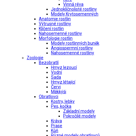
Vinná réva
Jednoklíčnolisté rostliny
Modely Krytosemenných
Anatomie rostlin
Výtrusné rostliny
Klíčení rostlin
Nahosemenné rostliny
Morfologie rostlin
Modely rostlinných buněk
Angiospermní rostliny
Nahosemenné rostliny
Zoologie
Bezobratlí
Hmyz lezoucí
Vodní
Sada
Hmyz létající
Červi
Měkkýši
Obratlovci
Kostry, lebky
Pes, kočka
Základní modely
Pokročilé modely
Kráva
Prase
Kůň
Různé modely obratlovců