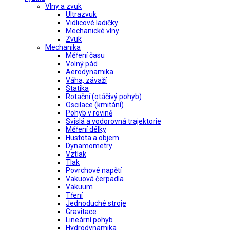
Vlny a zvuk
Ultrazvuk
Vidlicové ladičky
Mechanické vlny
Zvuk
Mechanika
Měření času
Volný pád
Aerodynamika
Váha, závaží
Statika
Rotační (otáčivý pohyb)
Oscilace (kmitání)
Pohyb v rovině
Svislá a vodorovná trajektorie
Měření délky
Hustota a objem
Dynamometry
Vztlak
Tlak
Povrchové napětí
Vakuová čerpadla
Vakuum
Tření
Jednoduché stroje
Gravitace
Lineární pohyb
Hydrodynamika