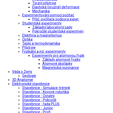
Torzní přístroje
Elastická (pružná) deformace
Mechanika
Experimentování pomocí počítač
Přísl.-počítače podpora exper.
Studentské experimenty
Základní laboratorní sady
Pokročilé studentské experimen
Elektřina a magnetismus
Optika
Teplo a termodynamika
Přístroje
Fyzikální a inž. experimenty
Experimenty pro atomovou fyzik
Základy atomové fyziky
Atomové skořápky
Magnetická rezonance
Věda o Zemi
Geologie
3D Anatomie
Elektronické stavebnice
Stavebnice - Simulace-trénink
Stavebnice - Kovové-robotika
Stavebnice - Ostatní
Stavebnice - Pokročilí
Stavebnice - řada PLUS
Stavebnice - Junior
Stavebnice - Profi