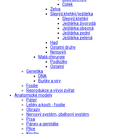
Čolek
Želva
Slepýš křehký/ještěrka
Slepýš křehký
Ještěrka živorodá
Ještěrka obecná
Ještěrka zední
Ještěrka zelená
Had
Ostatní druhy
Netopýři
Malá chirurgie
Podložky
Ostatní
Genetika
DNA
Buňky a viry
Fosilie
Reprodukce a vývoj zvířat
Anatomické modely
Páteř
Lebky a kosti - fosilie
Obrazy
Nervový systém, oběhový systém
Prsa
Pánev a genitálie
Plíce
Klouby