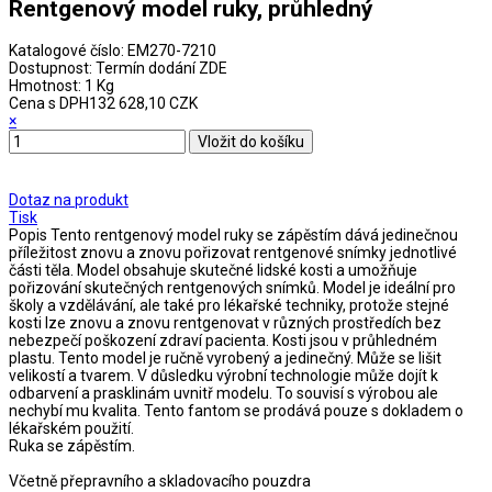
Rentgenový model ruky, průhledný
Katalogové číslo:
EM270-7210
Dostupnost:
Termín dodání ZDE
Hmotnost:
1 Kg
Cena s DPH
132 628,10 CZK
×
Dotaz na produkt
Tisk
Popis
Tento rentgenový model ruky se zápěstím dává jedinečnou
příležitost znovu a znovu pořizovat rentgenové snímky jednotlivé
části těla. Model obsahuje skutečné lidské kosti a umožňuje
pořizování skutečných rentgenových snímků. Model je ideální pro
školy a vzdělávání, ale také pro lékařské techniky, protože stejné
kosti lze znovu a znovu rentgenovat v různých prostředích bez
nebezpečí poškození zdraví pacienta. Kosti jsou v průhledném
plastu. Tento model je ručně vyrobený a jedinečný. Může se lišit
velikostí a tvarem. V důsledku výrobní technologie může dojít k
odbarvení a prasklinám uvnitř modelu. To souvisí s výrobou ale
nechybí mu kvalita. Tento fantom se prodává pouze s dokladem o
lékařském použití.
Ruka se zápěstím.
Včetně přepravního a skladovacího pouzdra