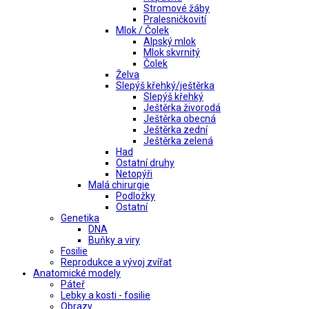
Stromové žáby
Pralesničkovití
Mlok / Čolek
Alpský mlok
Mlok skvrnitý
Čolek
Želva
Slepýš křehký/ještěrka
Slepýš křehký
Ještěrka živorodá
Ještěrka obecná
Ještěrka zední
Ještěrka zelená
Had
Ostatní druhy
Netopýři
Malá chirurgie
Podložky
Ostatní
Genetika
DNA
Buňky a viry
Fosilie
Reprodukce a vývoj zvířat
Anatomické modely
Páteř
Lebky a kosti - fosilie
Obrazy