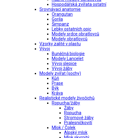
Hospodářská zvířata ostatní
Srovnávací anatomie
Orangutan
Gorila
Šimpanz
Lebky ostatních opic
Modely srdce obratlovců
Modely obratlovců
Vzorky zalité v plastu
Vývoj
Buněčná biologie
Modely Lancelet
Vývoj slepice
Vývoj žáby
Modely zvířat (sochy)
Kůň
Prase
Býk
Kráva
Realistické modely živočichů
Ropucha/žáby
Žáby
Ropucha
Stromové žáby
Pralesničkovití
Mlok / Čolek
Alpský mlok
Mlok skvrnitý