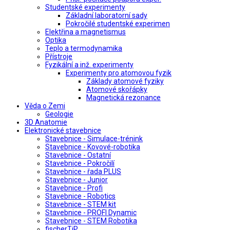
Studentské experimenty
Základní laboratorní sady
Pokročilé studentské experimen
Elektřina a magnetismus
Optika
Teplo a termodynamika
Přístroje
Fyzikální a inž. experimenty
Experimenty pro atomovou fyzik
Základy atomové fyziky
Atomové skořápky
Magnetická rezonance
Věda o Zemi
Geologie
3D Anatomie
Elektronické stavebnice
Stavebnice - Simulace-trénink
Stavebnice - Kovové-robotika
Stavebnice - Ostatní
Stavebnice - Pokročilí
Stavebnice - řada PLUS
Stavebnice - Junior
Stavebnice - Profi
Stavebnice - Robotics
Stavebnice - STEM kit
Stavebnice - PROFI Dynamic
Stavebnice - STEM Robotika
fischerTiP