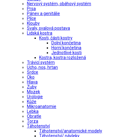
Nervový systém, oběhový systém
Prsa
Pánev a genitálie
Plíce
Klouby
Svaly, svalová postava
Lidská kostra
Kosti, části kostry
Dolní končetina
Horní končetina
Jednotlivé kosti
Kostra, kostra rozložená
Trávicí systém
Ucho, nos, hrtan
Srdce
Oko
Hlava
Zuby
Mozek
Urologie
Kůže
Mikroanatomie
Lebka
Obratle
Torza
Těhotenství
Těhotenství/anatomické modely
Těhotenství/ návleky