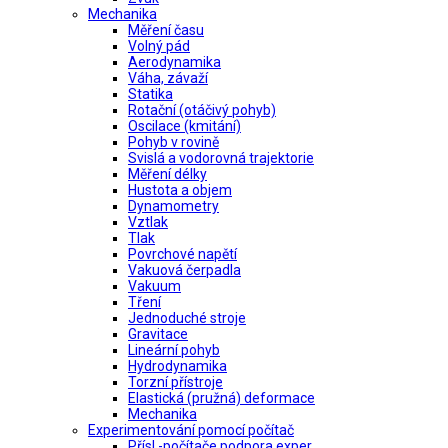
Mechanika
Měření času
Volný pád
Aerodynamika
Váha, závaží
Statika
Rotační (otáčivý pohyb)
Oscilace (kmitání)
Pohyb v rovině
Svislá a vodorovná trajektorie
Měření délky
Hustota a objem
Dynamometry
Vztlak
Tlak
Povrchové napětí
Vakuová čerpadla
Vakuum
Tření
Jednoduché stroje
Gravitace
Lineární pohyb
Hydrodynamika
Torzní přístroje
Elastická (pružná) deformace
Mechanika
Experimentování pomocí počítač
Přísl.-počítače podpora exper.