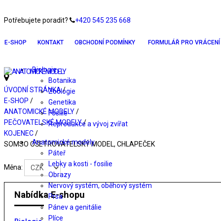
Potřebujete poradit?
+420 545 235 668
E-SHOP
KONTAKT
OBCHODNÍ PODMÍNKY
FORMULÁŘ PRO VRÁCENÍ 
Biologie
Botanika
ÚVODNÍ STRÁNKA
/
Zoologie
E-SHOP
/
Genetika
ANATOMICKÉ MODELY
/
Fosilie
PEČOVATELSKÉ MODELY
/
Reprodukce a vývoj zvířat
KOJENEC
/
Anatomické modely
SOMSO OŠETŘOVATELSKÝ MODEL, CHLAPEČEK
Páteř
Lebky a kosti - fosilie
Měna:
Obrazy
Nervový systém, oběhový systém
Nabídka E-shopu
Prsa
Pánev a genitálie
Plíce