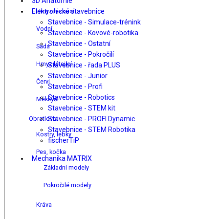
3D Anatomie
Elektronické stavebnice
Hmyz lezoucí
Stavebnice - Simulace-trénink
Vodní
Stavebnice - Kovové-robotika
Stavebnice - Ostatní
Sada
Stavebnice - Pokročilí
Hmyz létající
Stavebnice - řada PLUS
Stavebnice - Junior
Červi
Stavebnice - Profi
Stavebnice - Robotics
Měkkýši
Stavebnice - STEM kit
Obratlovci
Stavebnice - PROFI Dynamic
Stavebnice - STEM Robotika
Kostry, lebky
fischerTiP
Pes, kočka
Mechanika MATRIX
Základní modely
Pokročilé modely
Kráva