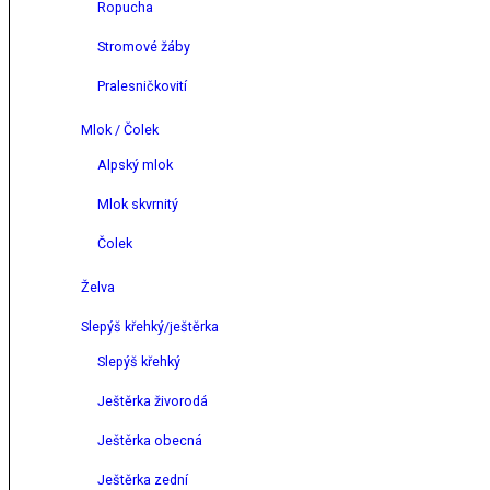
Ropucha
Stromové žáby
Pralesničkovití
Mlok / Čolek
Alpský mlok
Mlok skvrnitý
Čolek
Želva
Slepýš křehký/ještěrka
Slepýš křehký
Ještěrka živorodá
Ještěrka obecná
Ještěrka zední