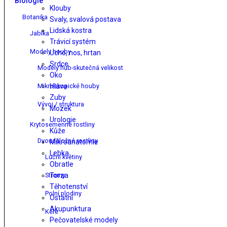
Biologie
Klouby
Botanika
Svaly, svalová postava
Lidská kostra
Jablka
Trávicí systém
Modely houby
Ucho, nos, hrtan
Srdce
Modely hub-skutečná velikost
Oko
Mikroskopické houby
Hlava
Zuby
Vývoj / struktura
Mozek
Urologie
Krytosemenné rostliny
Kůže
Dvouděložné rostliny
Mikroanatomie
Lebka
Luční květiny
Obratle
Stromy
Torza
Těhotenství
Polní plodiny
Ostatní
Akupunktura
Keře
Pečovatelské modely