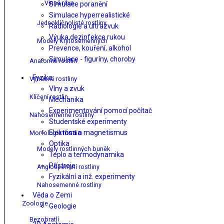
Vinná réva
Simulace poranění
Simulace hyperrealistické
Jednoklíčnolisté rostliny
Radiologie a ultrazvuk
Výuka dezinfekce rukou
Modely Krytosemenných
Prevence, kouření, alkohol
Simulace - figuríny, choroby
Anatomie rostlin
Fyzika
Výtrusné rostliny
Vlny a zvuk
Klíčení rostlin
Mechanika
Experimentování pomocí počítač
Nahosemenné rostliny
Studentské experimenty
Elektřina a magnetismus
Morfologie rostlin
Optika
Modely rostlinných buněk
Teplo a termodynamika
Přístroje
Angiospermní rostliny
Fyzikální a inž. experimenty
Nahosemenné rostliny
Věda o Zemi
Zoologie
Geologie
Bezobratlí