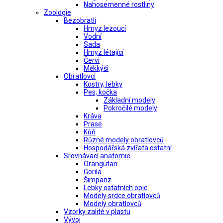
Nahosemenné rostliny
Zoologie
Bezobratlí
Hmyz lezoucí
Vodní
Sada
Hmyz létající
Červi
Měkkýši
Obratlovci
Kostry, lebky
Pes, kočka
Základní modely
Pokročilé modely
Kráva
Prase
Kůň
Různé modely obratlovců
Hospodářská zvířata ostatní
Srovnávací anatomie
Orangutan
Gorila
Šimpanz
Lebky ostatních opic
Modely srdce obratlovců
Modely obratlovců
Vzorky zalité v plastu
Vývoj