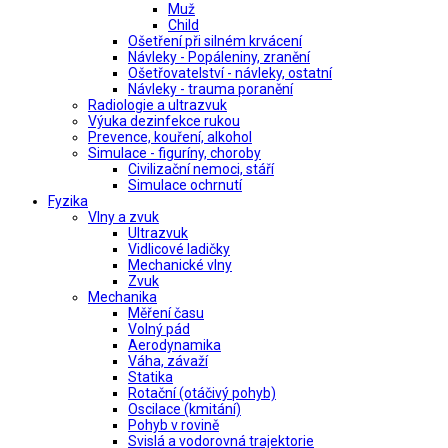
Muž
Child
Ošetření při silném krvácení
Návleky - Popáleniny, zranění
Ošetřovatelství - návleky, ostatní
Návleky - trauma poranění
Radiologie a ultrazvuk
Výuka dezinfekce rukou
Prevence, kouření, alkohol
Simulace - figuríny, choroby
Civilizační nemoci, stáří
Simulace ochrnutí
Fyzika
Vlny a zvuk
Ultrazvuk
Vidlicové ladičky
Mechanické vlny
Zvuk
Mechanika
Měření času
Volný pád
Aerodynamika
Váha, závaží
Statika
Rotační (otáčivý pohyb)
Oscilace (kmitání)
Pohyb v rovině
Svislá a vodorovná trajektorie