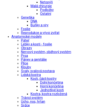
Netopýři
Malá chirurgie
Podložky
Ostatní
Genetika
DNA
Buňky a viry
Fosilie
Reprodukce a vývoj zvířat
Anatomické modely
Páteř
Lebky a kosti - fosilie
Obrazy
Nervový systém, oběhový systém
Prsa
Pánev a genitálie
Plíce
Klouby
Svaly, svalová postava
Lidská kostra
Kosti, části kostry
Dolní končetina
Horní končetina
Jednotlivé kosti
Kostra, kostra rozložená
Trávicí systém
Ucho, nos, hrtan
Srdce