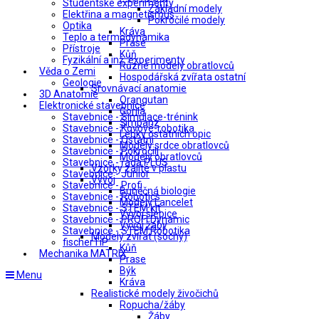
Studentské experimenty
Základní modely
Elektřina a magnetismus
Pokročilé modely
Optika
Kráva
Teplo a termodynamika
Prase
Přístroje
Kůň
Fyzikální a inž. experimenty
Různé modely obratlovců
Věda o Zemi
Hospodářská zvířata ostatní
Geologie
Srovnávací anatomie
3D Anatomie
Orangutan
Elektronické stavebnice
Gorila
Stavebnice - Simulace-trénink
Šimpanz
Stavebnice - Kovové-robotika
Lebky ostatních opic
Stavebnice - Ostatní
Modely srdce obratlovců
Stavebnice - Pokročilí
Modely obratlovců
Stavebnice - řada PLUS
Vzorky zalité v plastu
Stavebnice - Junior
Vývoj
Stavebnice - Profi
Buněčná biologie
Stavebnice - Robotics
Modely Lancelet
Stavebnice - STEM kit
Vývoj slepice
Stavebnice - PROFI Dynamic
Vývoj žáby
Stavebnice - STEM Robotika
Modely zvířat (sochy)
fischerTiP
Kůň
Mechanika MATRIX
Prase
Býk
Menu
Kráva
Realistické modely živočichů
Ropucha/žáby
Žáby