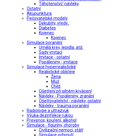
Těhotenství/ návleky
Ostatní
Akupunktura
Pečovatelské modely
Dekubity, vředy..
Diabetes
Kojenec
Kojenec
Simulace poranění
Umělá krev, lepidla, atd.
Sady imitací
Imitace - ostatní
Popáleniny - imitace
Simulace hyperrealistické
Realistické obličeje
Žena
Muž
Child
Ošetření při silném krvácení
Návleky - Popáleniny, zranění
Ošetřovatelství - návleky, ostatní
Návleky - trauma poranění
Radiologie a ultrazvuk
Výuka dezinfekce rukou
Prevence, kouření, alkohol
Simulace - figuríny, choroby
Civilizační nemoci, stáří
Simulace ochrnutí