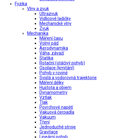
Fyzika
Vlny a zvuk
Ultrazvuk
Vidlicové ladičky
Mechanické vlny
Zvuk
Mechanika
Měření času
Volný pád
Aerodynamika
Váha, závaží
Statika
Rotační (otáčivý pohyb)
Oscilace (kmitání)
Pohyb v rovině
Svislá a vodorovná trajektorie
Měření délky
Hustota a objem
Dynamometry
Vztlak
Tlak
Povrchové napětí
Vakuová čerpadla
Vakuum
Tření
Jednoduché stroje
Gravitace
Lineární pohyb