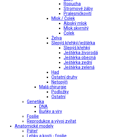
Ropucha
Stromové žáby
Pralesničkovití
Mlok / Čolek
Alpský mlok
Mlok skvrnitý
Čolek
Želva
Slepýš křehký/ještěrka
Slepýš křehký
Ještěrka živorodá
Ještěrka obecná
Ještěrka zední
Ještěrka zelená
Had
Ostatní druhy
Netopýři
Malá chirurgie
Podložky
Ostatní
Genetika
DNA
Buňky a viry
Fosilie
Reprodukce a vývoj zvířat
Anatomické modely
Páteř
Lebky a kosti - fosilie