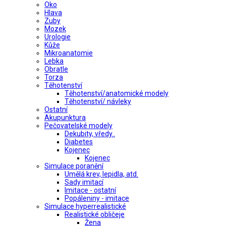
Oko
Hlava
Zuby
Mozek
Urologie
Kůže
Mikroanatomie
Lebka
Obratle
Torza
Těhotenství
Těhotenství/anatomické modely
Těhotenství/ návleky
Ostatní
Akupunktura
Pečovatelské modely
Dekubity, vředy..
Diabetes
Kojenec
Kojenec
Simulace poranění
Umělá krev, lepidla, atd.
Sady imitací
Imitace - ostatní
Popáleniny - imitace
Simulace hyperrealistické
Realistické obličeje
Žena