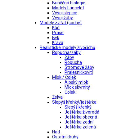
Buněčná biologie
Modely Lancelet
Vývoj slepice
Vývoj žáby
Modely zvířat (sochy)
Kůň
Prase
Býk
Kráva
Realistické modely živočichů
Ropucha/žáby
Žáby
Ropucha
Stromové žáby
Pralesničkovití
Mlok / Čolek
Alpský mlok
Mlok skvrnitý
Čolek
Želva
Slepýš křehký/ještěrka
Slepýš křehký
Ještěrka živorodá
Ještěrka obecná
Ještěrka zední
Ještěrka zelená
Had
Ostatní druhy