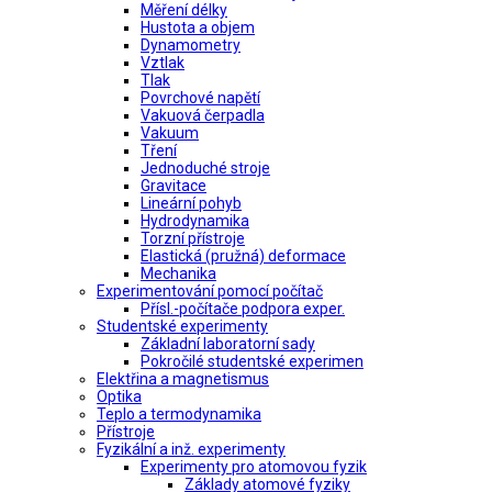
Měření délky
Hustota a objem
Dynamometry
Vztlak
Tlak
Povrchové napětí
Vakuová čerpadla
Vakuum
Tření
Jednoduché stroje
Gravitace
Lineární pohyb
Hydrodynamika
Torzní přístroje
Elastická (pružná) deformace
Mechanika
Experimentování pomocí počítač
Přísl.-počítače podpora exper.
Studentské experimenty
Základní laboratorní sady
Pokročilé studentské experimen
Elektřina a magnetismus
Optika
Teplo a termodynamika
Přístroje
Fyzikální a inž. experimenty
Experimenty pro atomovou fyzik
Základy atomové fyziky