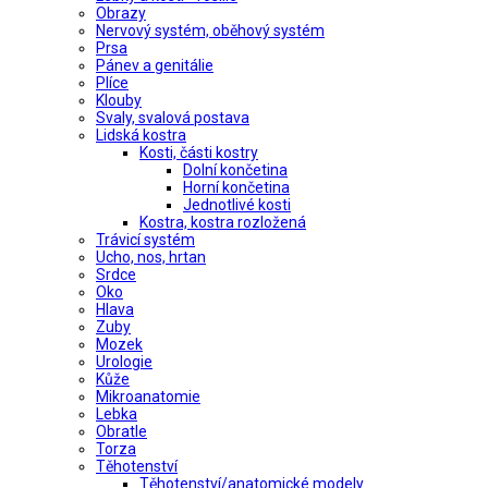
Obrazy
Nervový systém, oběhový systém
Prsa
Pánev a genitálie
Plíce
Klouby
Svaly, svalová postava
Lidská kostra
Kosti, části kostry
Dolní končetina
Horní končetina
Jednotlivé kosti
Kostra, kostra rozložená
Trávicí systém
Ucho, nos, hrtan
Srdce
Oko
Hlava
Zuby
Mozek
Urologie
Kůže
Mikroanatomie
Lebka
Obratle
Torza
Těhotenství
Těhotenství/anatomické modely