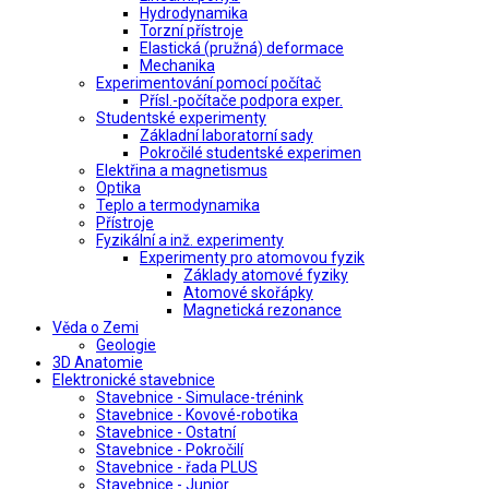
Hydrodynamika
Torzní přístroje
Elastická (pružná) deformace
Mechanika
Experimentování pomocí počítač
Přísl.-počítače podpora exper.
Studentské experimenty
Základní laboratorní sady
Pokročilé studentské experimen
Elektřina a magnetismus
Optika
Teplo a termodynamika
Přístroje
Fyzikální a inž. experimenty
Experimenty pro atomovou fyzik
Základy atomové fyziky
Atomové skořápky
Magnetická rezonance
Věda o Zemi
Geologie
3D Anatomie
Elektronické stavebnice
Stavebnice - Simulace-trénink
Stavebnice - Kovové-robotika
Stavebnice - Ostatní
Stavebnice - Pokročilí
Stavebnice - řada PLUS
Stavebnice - Junior