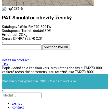
PAT Simulátor obezity žesnký
Katalogové číslo:
EM270-8001W
Dostupnost:
Termín dodání ZDE
Hmotnost:
23 Kg
Cena s DPH
97 852,70 CZK
×
Dotaz na produkt
Tisk
Popis
Jedná se o ženskou verzi simulátoru obezity č. EM270-8001.
veškeré technické parametry jsou totožné jako EM270-8001.
Všechna práva vyhrazena | 2026 | M e d i m spol. s r.o.
×
E-shop
Kontakt