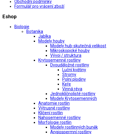
Obchodní podmínky
Formulář pro vrácení zboží
Eshop
Biologie
Botanika
Jablka
Modely houby
Modely hub-skutečná velikost
Mikroskopické houby
Vývoj / struktura
Krytosemenné rostliny
Dvouděložné rostliny
Luční květiny
Stromy
Polní plodiny
Keře
Vinná réva
Jednoklíčnolisté rostliny
Modely Krytosemenných
Anatomie rostlin
Výtrusné rostliny
Klíčení rostlin
Nahosemenné rostliny
Morfologie rostlin
Modely rostlinných buněk
Angiospermní rostliny