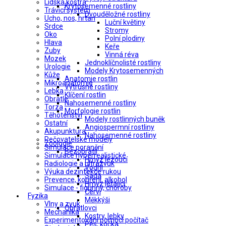
Lidská kostra
Krytosemenné rostliny
Trávicí systém
Dvouděložné rostliny
Ucho, nos, hrtan
Luční květiny
Srdce
Stromy
Oko
Polní plodiny
Hlava
Keře
Zuby
Vinná réva
Mozek
Jednoklíčnolisté rostliny
Urologie
Modely Krytosemenných
Kůže
Anatomie rostlin
Mikroanatomie
Výtrusné rostliny
Lebka
Klíčení rostlin
Obratle
Nahosemenné rostliny
Torza
Morfologie rostlin
Těhotenství
Modely rostlinných buněk
Ostatní
Angiospermní rostliny
Akupunktura
Nahosemenné rostliny
Pečovatelské modely
Zoologie
Simulace poranění
Bezobratlí
Simulace hyperrealistické
Hmyz lezoucí
Radiologie a ultrazvuk
Vodní
Výuka dezinfekce rukou
Sada
Prevence, kouření, alkohol
Hmyz létající
Simulace - figuríny, choroby
Červi
Fyzika
Měkkýši
Vlny a zvuk
Obratlovci
Mechanika
Kostry, lebky
Experimentování pomocí počítač
Pes, kočka