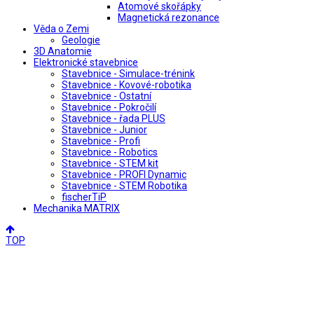
Atomové skořápky
Magnetická rezonance
Věda o Zemi
Geologie
3D Anatomie
Elektronické stavebnice
Stavebnice - Simulace-trénink
Stavebnice - Kovové-robotika
Stavebnice - Ostatní
Stavebnice - Pokročilí
Stavebnice - řada PLUS
Stavebnice - Junior
Stavebnice - Profi
Stavebnice - Robotics
Stavebnice - STEM kit
Stavebnice - PROFI Dynamic
Stavebnice - STEM Robotika
fischerTiP
Mechanika MATRIX
TOP