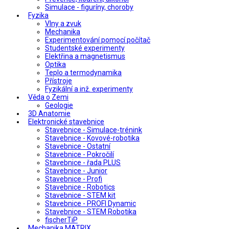
Simulace - figuríny, choroby
Fyzika
Vlny a zvuk
Mechanika
Experimentování pomocí počítač
Studentské experimenty
Elektřina a magnetismus
Optika
Teplo a termodynamika
Přístroje
Fyzikální a inž. experimenty
Věda o Zemi
Geologie
3D Anatomie
Elektronické stavebnice
Stavebnice - Simulace-trénink
Stavebnice - Kovové-robotika
Stavebnice - Ostatní
Stavebnice - Pokročilí
Stavebnice - řada PLUS
Stavebnice - Junior
Stavebnice - Profi
Stavebnice - Robotics
Stavebnice - STEM kit
Stavebnice - PROFI Dynamic
Stavebnice - STEM Robotika
fischerTiP
Mechanika MATRIX