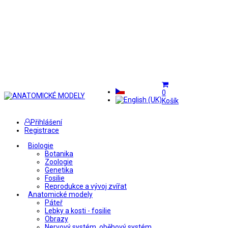
0
Košík
Přihlášení
Registrace
Biologie
Botanika
Zoologie
Genetika
Fosilie
Reprodukce a vývoj zvířat
Anatomické modely
Páteř
Lebky a kosti - fosilie
Obrazy
Nervový systém, oběhový systém