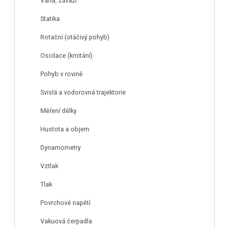
Váha, závaží
Statika
Rotační (otáčivý pohyb)
Oscilace (kmitání)
Pohyb v rovině
Svislá a vodorovná trajektorie
Měření délky
Hustota a objem
Dynamometry
Vztlak
Tlak
Povrchové napětí
Vakuová čerpadla