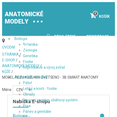
0
KOŠÍK
PŘIHLÁŠENÍ
REGISTRACE
Biologie
Botanika
Menu
ÚVODNÍ
Zoologie
STRÁNKA
/
Genetika
E-SHOP
/
Fosilie
ANATOMICKÉ MODELY
/
Reprodukce a vývoj zvířat
KŮŽE
/
Anatomické modely
MODEL ŘEZU KŮŽÍ, 40X ZVĚTŠENO - 3B SMART ANATOMY
Páteř
Lebky a kosti - fosilie
Měna:
Obrazy
Nervový systém, oběhový systém
Nabídka E-shopu
Prsa
Pánev a genitálie
Biologie