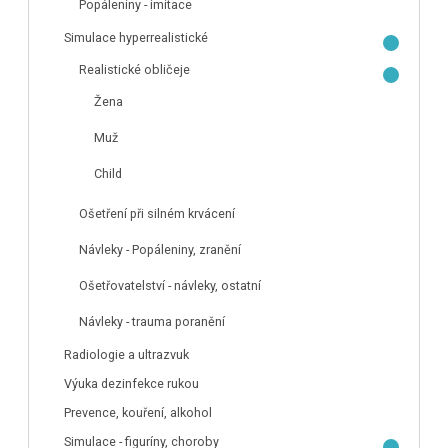
Popáleniny - imitace
Simulace hyperrealistické
Realistické obličeje
Žena
Muž
Child
Ošetření při silném krvácení
Návleky - Popáleniny, zranění
Ošetřovatelství - návleky, ostatní
Návleky - trauma poranění
Radiologie a ultrazvuk
Výuka dezinfekce rukou
Prevence, kouření, alkohol
Simulace - figuríny, choroby