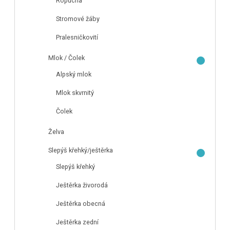
Ropucha
Stromové žáby
Pralesničkovití
Mlok / Čolek
Alpský mlok
Mlok skvrnitý
Čolek
Želva
Slepýš křehký/ještěrka
Slepýš křehký
Ještěrka živorodá
Ještěrka obecná
Ještěrka zední