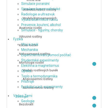
Simulace poranění
Simulace hyperrealistické
Jednoklíčnolisté rostliny
Radiologie a ultrazvuk
Modely Krytosemenných
Výuka dezinfekce rukou
Prevence, kouření, alkohol
Anatomie rostlin
Simulace - figuríny, choroby
Výtrusné rostliny
Fyzika
Vlny a zvuk
Klíčení rostlin
Mechanika
Nahosemenné rostliny
Experimentování pomocí počítač
Studentské experimenty
Morfologie rostlin
Elektřina a magnetismus
Modely rostlinných buněk
Optika
Teplo a termodynamika
Angiospermní rostliny
Přístroje
Fyzikální a inž. experimenty
Nahosemenné rostliny
Věda o Zemi
Zoologie
Geologie
Bezobratlí