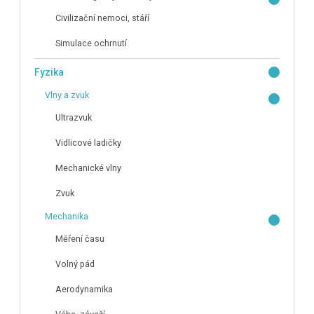
Civilizační nemoci, stáří
Simulace ochrnutí
Fyzika
Vlny a zvuk
Ultrazvuk
Vidlicové ladičky
Mechanické vlny
Zvuk
Mechanika
Měření času
Volný pád
Aerodynamika