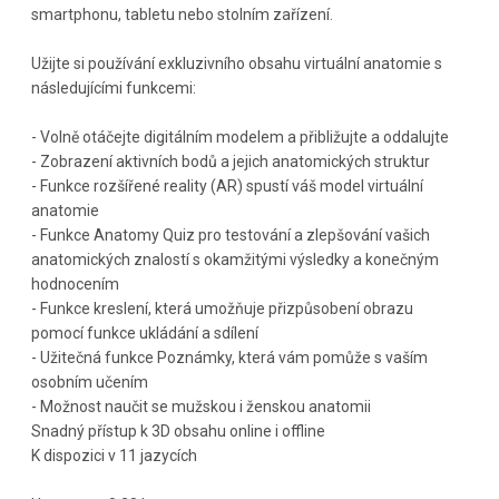
smartphonu, tabletu nebo stolním zařízení.
Užijte si používání exkluzivního obsahu virtuální anatomie s
následujícími funkcemi:
- Volně otáčejte digitálním modelem a přibližujte a oddalujte
- Zobrazení aktivních bodů a jejich anatomických struktur
- Funkce rozšířené reality (AR) spustí váš model virtuální
anatomie
- Funkce Anatomy Quiz pro testování a zlepšování vašich
anatomických znalostí s okamžitými výsledky a konečným
hodnocením
- Funkce kreslení, která umožňuje přizpůsobení obrazu
pomocí funkce ukládání a sdílení
- Užitečná funkce Poznámky, která vám pomůže s vaším
osobním učením
- Možnost naučit se mužskou i ženskou anatomii
Snadný přístup k 3D obsahu online i offline
K dispozici v 11 jazycích