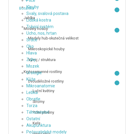
Plíce
Klouby
Botanika
Svaly, svalová postava
Jablka
Lidská kostra
Trávicí systém
Modely houby
Ucho, nos, hrtan
Modely hub-skutečná velikost
Srdce
Oko
Mikroskopické houby
Hlava
Zuby
Vývoj / struktura
Mozek
Krytosemenné rostliny
Urologie
Kůže
Dvouděložné rostliny
Mikroanatomie
Luční květiny
Lebka
Obratle
Stromy
Torza
Těhotenství
Polní plodiny
Ostatní
Keře
Akupunktura
Pečovatelské modely
Vinná réva