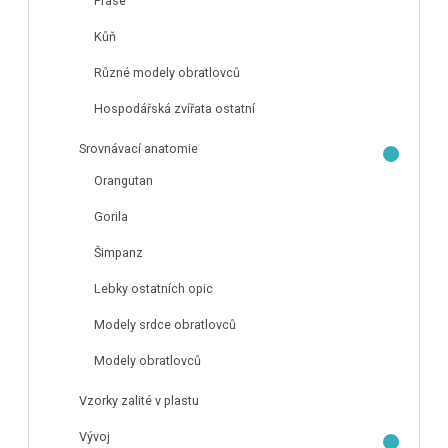
Prase
Kůň
Různé modely obratlovců
Hospodářská zvířata ostatní
Srovnávací anatomie
Orangutan
Gorila
Šimpanz
Lebky ostatních opic
Modely srdce obratlovců
Modely obratlovců
Vzorky zalité v plastu
Vývoj