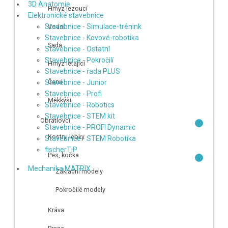
3D Anatomie
Hmyz lezoucí
Elektronické stavebnice
Stavebnice - Simulace-trénink
Vodní
Stavebnice - Kovové-robotika
Sada
Stavebnice - Ostatní
Stavebnice - Pokročilí
Hmyz létající
Stavebnice - řada PLUS
Červi
Stavebnice - Junior
Stavebnice - Profi
Měkkýši
Stavebnice - Robotics
Stavebnice - STEM kit
Obratlovci
Stavebnice - PROFI Dynamic
Kostry, lebky
Stavebnice - STEM Robotika
fischerTiP
Pes, kočka
Mechanika MATRIX
Základní modely
Pokročilé modely
Kráva