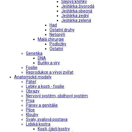
Slepýš křehký
Ještěrka živorodá
Ještěrka obecná
Ještěrka zední
Ještěrka zelená
Had
Ostatní druhy
Netopýři
Malá chirurgie
Podložky
Ostatní
Genetika
DNA
Buňky a viry
Fosilie
Reprodukce a vývoj zvířat
Anatomické modely
Páteř
Lebky a kosti - fosilie
Obrazy
Nervový systém, oběhový systém
Prsa
Pánev a genitálie
Plíce
Klouby
Svaly, svalová postava
Lidská kostra
Kosti, části kostry