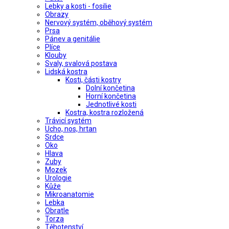
Lebky a kosti - fosilie
Obrazy
Nervový systém, oběhový systém
Prsa
Pánev a genitálie
Plíce
Klouby
Svaly, svalová postava
Lidská kostra
Kosti, části kostry
Dolní končetina
Horní končetina
Jednotlivé kosti
Kostra, kostra rozložená
Trávicí systém
Ucho, nos, hrtan
Srdce
Oko
Hlava
Zuby
Mozek
Urologie
Kůže
Mikroanatomie
Lebka
Obratle
Torza
Těhotenství