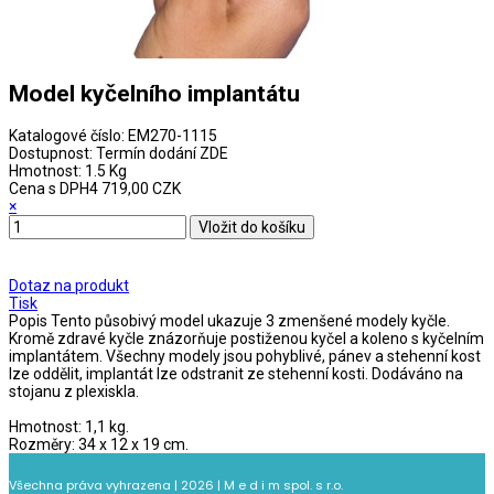
Model kyčelního implantátu
Katalogové číslo:
EM270-1115
Dostupnost:
Termín dodání ZDE
Hmotnost:
1.5 Kg
Cena s DPH
4 719,00 CZK
×
Dotaz na produkt
Tisk
Popis
Tento působivý model ukazuje 3 zmenšené modely kyčle.
Kromě zdravé kyčle znázorňuje postiženou kyčel a koleno s kyčelním
implantátem. Všechny modely jsou pohyblivé, pánev a stehenní kost
lze oddělit, implantát lze odstranit ze stehenní kosti. Dodáváno na
stojanu z plexiskla.
Hmotnost: 1,1 kg.
Rozměry: 34 x 12 x 19 cm.
Všechna práva vyhrazena | 2026 | M e d i m spol. s r.o.