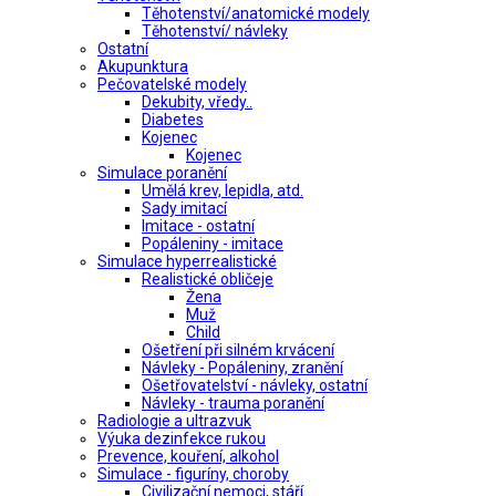
Těhotenství/anatomické modely
Těhotenství/ návleky
Ostatní
Akupunktura
Pečovatelské modely
Dekubity, vředy..
Diabetes
Kojenec
Kojenec
Simulace poranění
Umělá krev, lepidla, atd.
Sady imitací
Imitace - ostatní
Popáleniny - imitace
Simulace hyperrealistické
Realistické obličeje
Žena
Muž
Child
Ošetření při silném krvácení
Návleky - Popáleniny, zranění
Ošetřovatelství - návleky, ostatní
Návleky - trauma poranění
Radiologie a ultrazvuk
Výuka dezinfekce rukou
Prevence, kouření, alkohol
Simulace - figuríny, choroby
Civilizační nemoci, stáří