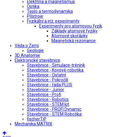
Elektřina a magnetismus
Optika
Teplo a termodynamika
Přístroje
Fyzikální a inž. experimenty
Experimenty pro atomovou fyzik
Základy atomové fyziky
Atomové skořápky
Magnetická rezonance
Věda o Zemi
Geologie
3D Anatomie
Elektronické stavebnice
Stavebnice - Simulace-trénink
Stavebnice - Kovové-robotika
Stavebnice - Ostatní
Stavebnice - Pokročilí
Stavebnice - řada PLUS
Stavebnice - Junior
Stavebnice - Profi
Stavebnice - Robotics
Stavebnice - STEM kit
Stavebnice - PROFI Dynamic
Stavebnice - STEM Robotika
fischerTiP
Mechanika MATRIX