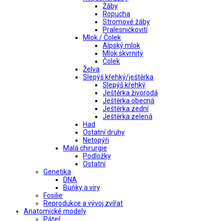
Žáby
Ropucha
Stromové žáby
Pralesničkovití
Mlok / Čolek
Alpský mlok
Mlok skvrnitý
Čolek
Želva
Slepýš křehký/ještěrka
Slepýš křehký
Ještěrka živorodá
Ještěrka obecná
Ještěrka zední
Ještěrka zelená
Had
Ostatní druhy
Netopýři
Malá chirurgie
Podložky
Ostatní
Genetika
DNA
Buňky a viry
Fosilie
Reprodukce a vývoj zvířat
Anatomické modely
Páteř