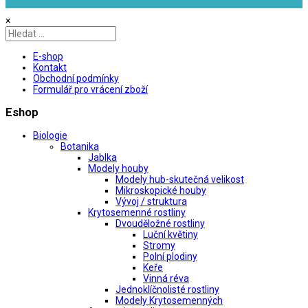
×
E-shop
Kontakt
Obchodní podmínky
Formulář pro vrácení zboží
Eshop
Biologie
Botanika
Jablka
Modely houby
Modely hub-skutečná velikost
Mikroskopické houby
Vývoj / struktura
Krytosemenné rostliny
Dvouděložné rostliny
Luční květiny
Stromy
Polní plodiny
Keře
Vinná réva
Jednoklíčnolisté rostliny
Modely Krytosemenných