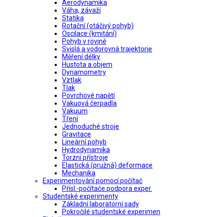
Aerodynamika
Váha, závaží
Statika
Rotační (otáčivý pohyb)
Oscilace (kmitání)
Pohyb v rovině
Svislá a vodorovná trajektorie
Měření délky
Hustota a objem
Dynamometry
Vztlak
Tlak
Povrchové napětí
Vakuová čerpadla
Vakuum
Tření
Jednoduché stroje
Gravitace
Lineární pohyb
Hydrodynamika
Torzní přístroje
Elastická (pružná) deformace
Mechanika
Experimentování pomocí počítač
Přísl.-počítače podpora exper.
Studentské experimenty
Základní laboratorní sady
Pokročilé studentské experimen