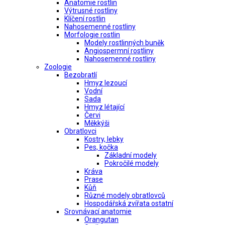
Anatomie rostlin
Výtrusné rostliny
Klíčení rostlin
Nahosemenné rostliny
Morfologie rostlin
Modely rostlinných buněk
Angiospermní rostliny
Nahosemenné rostliny
Zoologie
Bezobratlí
Hmyz lezoucí
Vodní
Sada
Hmyz létající
Červi
Měkkýši
Obratlovci
Kostry, lebky
Pes, kočka
Základní modely
Pokročilé modely
Kráva
Prase
Kůň
Různé modely obratlovců
Hospodářská zvířata ostatní
Srovnávací anatomie
Orangutan