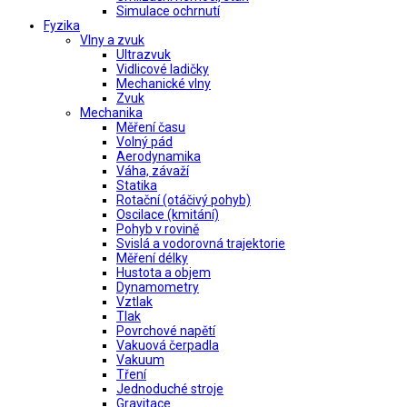
Simulace ochrnutí
Fyzika
Vlny a zvuk
Ultrazvuk
Vidlicové ladičky
Mechanické vlny
Zvuk
Mechanika
Měření času
Volný pád
Aerodynamika
Váha, závaží
Statika
Rotační (otáčivý pohyb)
Oscilace (kmitání)
Pohyb v rovině
Svislá a vodorovná trajektorie
Měření délky
Hustota a objem
Dynamometry
Vztlak
Tlak
Povrchové napětí
Vakuová čerpadla
Vakuum
Tření
Jednoduché stroje
Gravitace