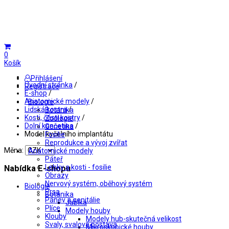
0
Košík
Přihlášení
Úvodní stránka
/
Registrace
E-shop
/
Anatomické modely
/
Biologie
Lidská kostra
/
Botanika
Kosti, části kostry
/
Zoologie
Dolní končetina
/
Genetika
Model kyčelního implantátu
Fosilie
Reprodukce a vývoj zvířat
Měna:
Anatomické modely
Páteř
Lebky a kosti - fosilie
Nabídka E-shopu
Obrazy
Nervový systém, oběhový systém
Biologie
Prsa
Botanika
Pánev a genitálie
Jablka
Plíce
Modely houby
Klouby
Modely hub-skutečná velikost
Svaly, svalová postava
Mikroskopické houby