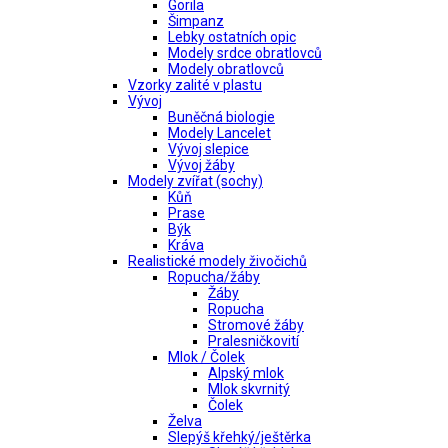
Gorila
Šimpanz
Lebky ostatních opic
Modely srdce obratlovců
Modely obratlovců
Vzorky zalité v plastu
Vývoj
Buněčná biologie
Modely Lancelet
Vývoj slepice
Vývoj žáby
Modely zvířat (sochy)
Kůň
Prase
Býk
Kráva
Realistické modely živočichů
Ropucha/žáby
Žáby
Ropucha
Stromové žáby
Pralesničkovití
Mlok / Čolek
Alpský mlok
Mlok skvrnitý
Čolek
Želva
Slepýš křehký/ještěrka