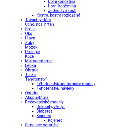
Dolní končetina
Horní končetina
Jednotlivé kosti
Kostra, kostra rozložená
Trávicí systém
Ucho, nos, hrtan
Srdce
Oko
Hlava
Zuby
Mozek
Urologie
Kůže
Mikroanatomie
Lebka
Obratle
Torza
Těhotenství
Těhotenství/anatomické modely
Těhotenství/ návleky
Ostatní
Akupunktura
Pečovatelské modely
Dekubity, vředy..
Diabetes
Kojenec
Kojenec
Simulace poranění