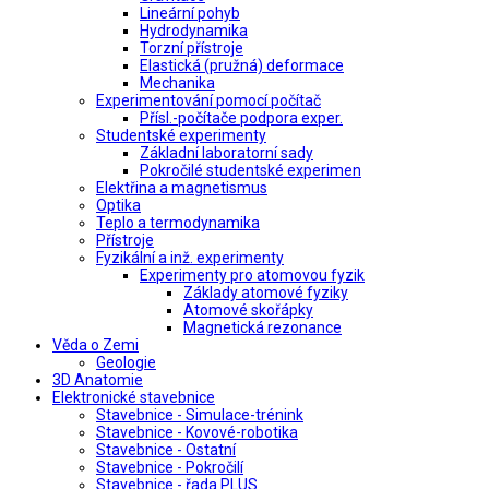
Lineární pohyb
Hydrodynamika
Torzní přístroje
Elastická (pružná) deformace
Mechanika
Experimentování pomocí počítač
Přísl.-počítače podpora exper.
Studentské experimenty
Základní laboratorní sady
Pokročilé studentské experimen
Elektřina a magnetismus
Optika
Teplo a termodynamika
Přístroje
Fyzikální a inž. experimenty
Experimenty pro atomovou fyzik
Základy atomové fyziky
Atomové skořápky
Magnetická rezonance
Věda o Zemi
Geologie
3D Anatomie
Elektronické stavebnice
Stavebnice - Simulace-trénink
Stavebnice - Kovové-robotika
Stavebnice - Ostatní
Stavebnice - Pokročilí
Stavebnice - řada PLUS