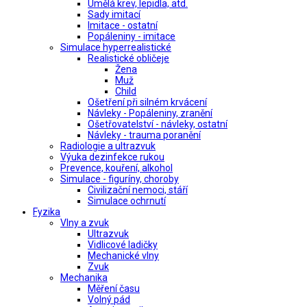
Umělá krev, lepidla, atd.
Sady imitací
Imitace - ostatní
Popáleniny - imitace
Simulace hyperrealistické
Realistické obličeje
Žena
Muž
Child
Ošetření při silném krvácení
Návleky - Popáleniny, zranění
Ošetřovatelství - návleky, ostatní
Návleky - trauma poranění
Radiologie a ultrazvuk
Výuka dezinfekce rukou
Prevence, kouření, alkohol
Simulace - figuríny, choroby
Civilizační nemoci, stáří
Simulace ochrnutí
Fyzika
Vlny a zvuk
Ultrazvuk
Vidlicové ladičky
Mechanické vlny
Zvuk
Mechanika
Měření času
Volný pád