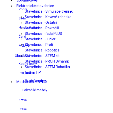
3D Anatomie
Hmyz lezoucí
Elektronické stavebnice
Vodní
Stavebnice - Simulace-trénink
Stavebnice - Kovové-robotika
Sada
Stavebnice - Ostatní
Hmyz létající
Stavebnice - Pokročilí
Stavebnice - řada PLUS
Červi
Stavebnice - Junior
Stavebnice - Profi
Měkkýši
Stavebnice - Robotics
Obratlovci
Stavebnice - STEM kit
Stavebnice - PROFI Dynamic
Kostry, lebky
Stavebnice - STEM Robotika
fischerTiP
Pes, kočka
Základní modely
Mechanika MATRIX
Pokročilé modely
Kráva
Prase