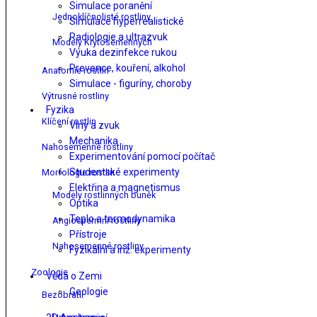
Simulace poranění
Jednoklíčnolisté rostliny
Simulace hyperrealistické
Radiologie a ultrazvuk
Modely Krytosemenných
Výuka dezinfekce rukou
Prevence, kouření, alkohol
Anatomie rostlin
Simulace - figuríny, choroby
Výtrusné rostliny
Fyzika
Klíčení rostlin
Vlny a zvuk
Mechanika
Nahosemenné rostliny
Experimentování pomocí počítač
Studentské experimenty
Morfologie rostlin
Elektřina a magnetismus
Modely rostlinných buněk
Optika
Teplo a termodynamika
Angiospermní rostliny
Přístroje
Nahosemenné rostliny
Fyzikální a inž. experimenty
Zoologie
Věda o Zemi
Geologie
Bezobratlí