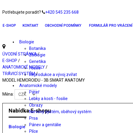
Potřebujete poradit?
+420 545 235 668
E-SHOP
KONTAKT
OBCHODNÍ PODMÍNKY
FORMULÁŘ PRO VRÁCENÍ 
Biologie
Botanika
ÚVODNÍ STRÁNKA
/
Zoologie
E-SHOP
/
Genetika
ANATOMICKÉ MODELY
/
Fosilie
TRÁVICÍ SYSTÉM
/
Reprodukce a vývoj zvířat
MODEL HEMOROIDU - 3B SMART ANATOMY
Anatomické modely
Páteř
Měna:
Lebky a kosti - fosilie
Obrazy
Nabídka E-shopu
Nervový systém, oběhový systém
Prsa
Pánev a genitálie
Biologie
Plíce