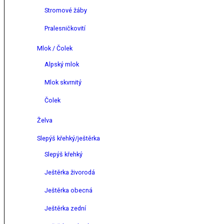
Stromové žáby
Pralesničkovití
Mlok / Čolek
Alpský mlok
Mlok skvrnitý
Čolek
Želva
Slepýš křehký/ještěrka
Slepýš křehký
Ještěrka živorodá
Ještěrka obecná
Ještěrka zední