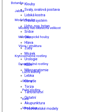
Botanika
Klouby
Svaly, svalová postava
Jablka
Lidská kostra
Modely houby
Trávicí systém
Ucho, nos, hrtan
Modely hub-skutečná velikost
Srdce
Mikroskopické houby
Oko
Hlava
Vývoj / struktura
Zuby
Mozek
Krytosemenné rostliny
Urologie
Dvouděložné rostliny
Kůže
Mikroanatomie
Luční květiny
Lebka
Stromy
Obratle
Torza
Polní plodiny
Těhotenství
Ostatní
Keře
Akupunktura
Vinná réva
Pečovatelské modely