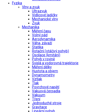
Fyzika
Vlny a zvuk
Ultrazvuk
Vidlicové ladičky
Mechanické vlny
Zvuk
Mechanika
Měření času
Volný pád
Aerodynamika
Váha, závaží
Statika
Rotační (otáčivý pohyb)
Oscilace (kmitání)
Pohyb v rovině
Svislá a vodorovná trajektorie
Měření délky
Hustota a objem
Dynamometry
Vztlak
Tlak
Povrchové napětí
Vakuová čerpadla
Vakuum
Tření
Jednoduché stroje
Gravitace
Lineární pohyb