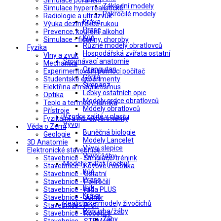
Simulace poranění
Základní modely
Simulace hyperrealistické
Pokročilé modely
Radiologie a ultrazvuk
Kráva
Výuka dezinfekce rukou
Prase
Prevence, kouření, alkohol
Kůň
Simulace - figuríny, choroby
Různé modely obratlovců
Fyzika
Hospodářská zvířata ostatní
Vlny a zvuk
Srovnávací anatomie
Mechanika
Orangutan
Experimentování pomocí počítač
Gorila
Studentské experimenty
Šimpanz
Elektřina a magnetismus
Lebky ostatních opic
Optika
Modely srdce obratlovců
Teplo a termodynamika
Modely obratlovců
Přístroje
Vzorky zalité v plastu
Fyzikální a inž. experimenty
Vývoj
Věda o Zemi
Buněčná biologie
Geologie
Modely Lancelet
3D Anatomie
Vývoj slepice
Elektronické stavebnice
Vývoj žáby
Stavebnice - Simulace-trénink
Modely zvířat (sochy)
Stavebnice - Kovové-robotika
Kůň
Stavebnice - Ostatní
Prase
Stavebnice - Pokročilí
Býk
Stavebnice - řada PLUS
Kráva
Stavebnice - Junior
Realistické modely živočichů
Stavebnice - Profi
Ropucha/žáby
Stavebnice - Robotics
Žáby