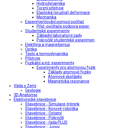
Hydrodynamika
Torzní přístroje
Elastická (pružná) deformace
Mechanika
Experimentování pomocí počítač
Přísl.-počítače podpora exper.
Studentské experimenty
Základní laboratorní sady
Pokročilé studentské experimen
Elektřina a magnetismus
Optika
Teplo a termodynamika
Přístroje
Fyzikální a inž. experimenty
Experimenty pro atomovou fyzik
Základy atomové fyziky
Atomové skořápky
Magnetická rezonance
Věda o Zemi
Geologie
3D Anatomie
Elektronické stavebnice
Stavebnice - Simulace-trénink
Stavebnice - Kovové-robotika
Stavebnice - Ostatní
Stavebnice - Pokročilí
Stavebnice - řada PLUS
Stavebnice - Junior