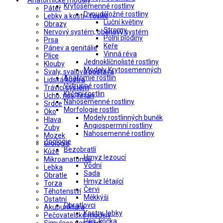
Anatomické modely
Krytosemenné rostliny
Páteř
Dvouděložné rostliny
Lebky a kosti - fosilie
Luční květiny
Obrazy
Stromy
Nervový systém, oběhový systém
Polní plodiny
Prsa
Keře
Pánev a genitálie
Vinná réva
Plíce
Jednoklíčnolisté rostliny
Klouby
Modely Krytosemenných
Svaly, svalová postava
Anatomie rostlin
Lidská kostra
Výtrusné rostliny
Trávicí systém
Klíčení rostlin
Ucho, nos, hrtan
Nahosemenné rostliny
Srdce
Morfologie rostlin
Oko
Modely rostlinných buněk
Hlava
Angiospermní rostliny
Zuby
Nahosemenné rostliny
Mozek
Zoologie
Urologie
Bezobratlí
Kůže
Hmyz lezoucí
Mikroanatomie
Vodní
Lebka
Sada
Obratle
Hmyz létající
Torza
Červi
Těhotenství
Měkkýši
Ostatní
Obratlovci
Akupunktura
Kostry, lebky
Pečovatelské modely
Pes, kočka