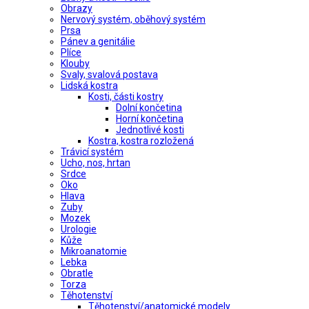
Obrazy
Nervový systém, oběhový systém
Prsa
Pánev a genitálie
Plíce
Klouby
Svaly, svalová postava
Lidská kostra
Kosti, části kostry
Dolní končetina
Horní končetina
Jednotlivé kosti
Kostra, kostra rozložená
Trávicí systém
Ucho, nos, hrtan
Srdce
Oko
Hlava
Zuby
Mozek
Urologie
Kůže
Mikroanatomie
Lebka
Obratle
Torza
Těhotenství
Těhotenství/anatomické modely