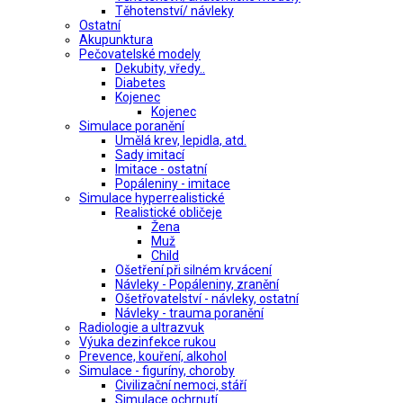
Těhotenství/ návleky
Ostatní
Akupunktura
Pečovatelské modely
Dekubity, vředy..
Diabetes
Kojenec
Kojenec
Simulace poranění
Umělá krev, lepidla, atd.
Sady imitací
Imitace - ostatní
Popáleniny - imitace
Simulace hyperrealistické
Realistické obličeje
Žena
Muž
Child
Ošetření při silném krvácení
Návleky - Popáleniny, zranění
Ošetřovatelství - návleky, ostatní
Návleky - trauma poranění
Radiologie a ultrazvuk
Výuka dezinfekce rukou
Prevence, kouření, alkohol
Simulace - figuríny, choroby
Civilizační nemoci, stáří
Simulace ochrnutí