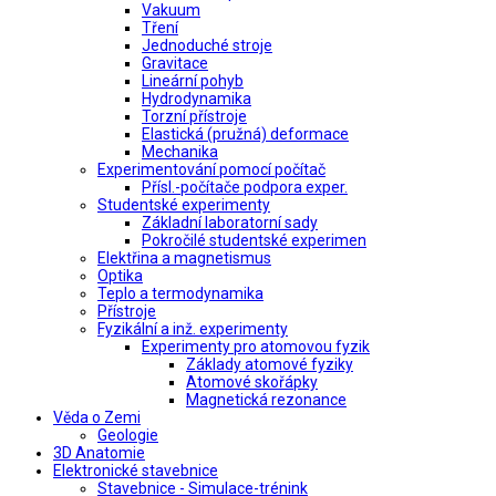
Vakuum
Tření
Jednoduché stroje
Gravitace
Lineární pohyb
Hydrodynamika
Torzní přístroje
Elastická (pružná) deformace
Mechanika
Experimentování pomocí počítač
Přísl.-počítače podpora exper.
Studentské experimenty
Základní laboratorní sady
Pokročilé studentské experimen
Elektřina a magnetismus
Optika
Teplo a termodynamika
Přístroje
Fyzikální a inž. experimenty
Experimenty pro atomovou fyzik
Základy atomové fyziky
Atomové skořápky
Magnetická rezonance
Věda o Zemi
Geologie
3D Anatomie
Elektronické stavebnice
Stavebnice - Simulace-trénink