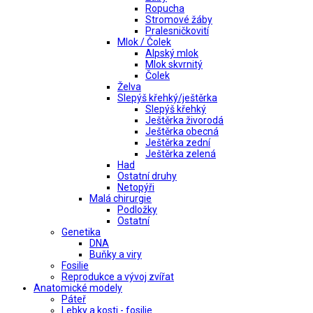
Ropucha
Stromové žáby
Pralesničkovití
Mlok / Čolek
Alpský mlok
Mlok skvrnitý
Čolek
Želva
Slepýš křehký/ještěrka
Slepýš křehký
Ještěrka živorodá
Ještěrka obecná
Ještěrka zední
Ještěrka zelená
Had
Ostatní druhy
Netopýři
Malá chirurgie
Podložky
Ostatní
Genetika
DNA
Buňky a viry
Fosilie
Reprodukce a vývoj zvířat
Anatomické modely
Páteř
Lebky a kosti - fosilie