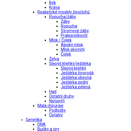
Býk
Kráva
Realistické modely živočichů
Ropucha/žáby
Žáby
Ropucha
Stromové žáby
Pralesničkovití
Mlok / Čolek
Alpský mlok
Mlok skvrnitý
Čolek
Želva
Slepýš křehký/ještěrka
Slepýš křehký
Ještěrka živorodá
Ještěrka obecná
Ještěrka zední
Ještěrka zelená
Had
Ostatní druhy
Netopýři
Malá chirurgie
Podložky
Ostatní
Genetika
DNA
Buňky a viry