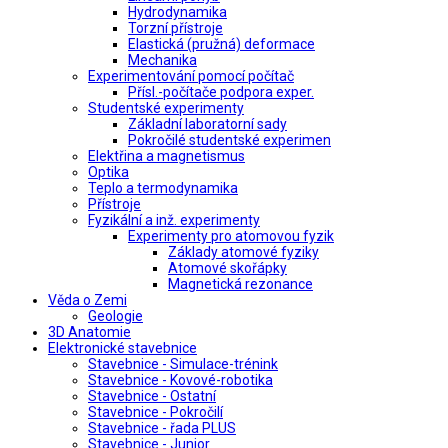
Hydrodynamika
Torzní přístroje
Elastická (pružná) deformace
Mechanika
Experimentování pomocí počítač
Přísl.-počítače podpora exper.
Studentské experimenty
Základní laboratorní sady
Pokročilé studentské experimen
Elektřina a magnetismus
Optika
Teplo a termodynamika
Přístroje
Fyzikální a inž. experimenty
Experimenty pro atomovou fyzik
Základy atomové fyziky
Atomové skořápky
Magnetická rezonance
Věda o Zemi
Geologie
3D Anatomie
Elektronické stavebnice
Stavebnice - Simulace-trénink
Stavebnice - Kovové-robotika
Stavebnice - Ostatní
Stavebnice - Pokročilí
Stavebnice - řada PLUS
Stavebnice - Junior