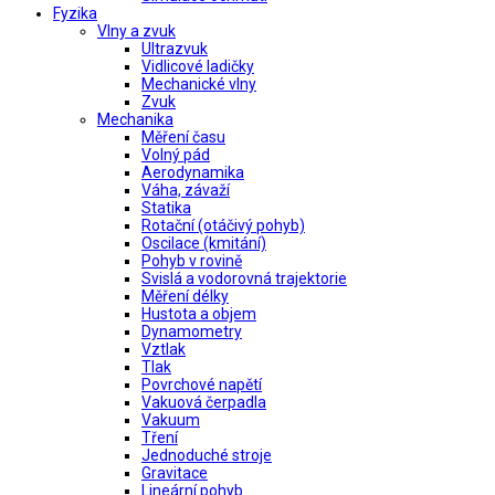
Fyzika
Vlny a zvuk
Ultrazvuk
Vidlicové ladičky
Mechanické vlny
Zvuk
Mechanika
Měření času
Volný pád
Aerodynamika
Váha, závaží
Statika
Rotační (otáčivý pohyb)
Oscilace (kmitání)
Pohyb v rovině
Svislá a vodorovná trajektorie
Měření délky
Hustota a objem
Dynamometry
Vztlak
Tlak
Povrchové napětí
Vakuová čerpadla
Vakuum
Tření
Jednoduché stroje
Gravitace
Lineární pohyb