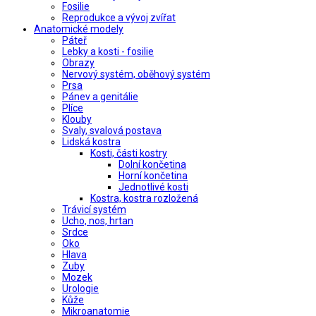
Fosilie
Reprodukce a vývoj zvířat
Anatomické modely
Páteř
Lebky a kosti - fosilie
Obrazy
Nervový systém, oběhový systém
Prsa
Pánev a genitálie
Plíce
Klouby
Svaly, svalová postava
Lidská kostra
Kosti, části kostry
Dolní končetina
Horní končetina
Jednotlivé kosti
Kostra, kostra rozložená
Trávicí systém
Ucho, nos, hrtan
Srdce
Oko
Hlava
Zuby
Mozek
Urologie
Kůže
Mikroanatomie