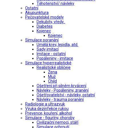
Těhotenství/ návleky
Ostatní
Akupunktura
Pečovatelské modely
Dekubity, vředy..
Diabetes
Kojenec
Kojenec
Simulace poranění
Umělá krev, lepidla, atd.
Sady imitací
Imitace - ostatní
Popáleniny - imitace
Simulace hyperrealistické
Realistické obličeje
Žena
Muž
Child
Ošetření při silném krvácení
Návleky - Popáleniny, zranění
Ošetřovatelství - návleky, ostatní
Návleky - trauma poranění
Radiologie a ultrazvuk
Výuka dezinfekce rukou
Prevence, kouření, alkohol
Simulace - figuríny, choroby
Civilizační nemoci, stáří
Simulace ochrnutí