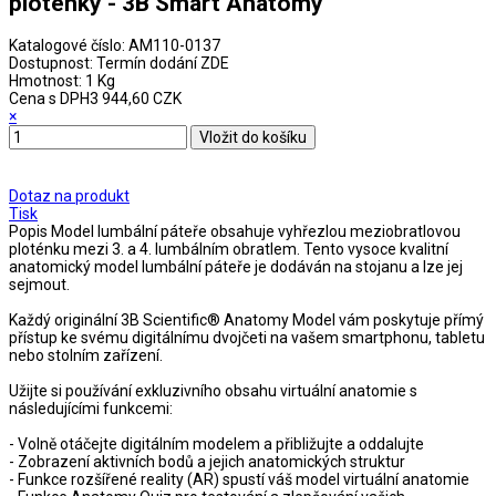
ploténky - 3B Smart Anatomy
Katalogové číslo:
AM110-0137
Dostupnost:
Termín dodání ZDE
Hmotnost:
1 Kg
Cena s DPH
3 944,60 CZK
×
Dotaz na produkt
Tisk
Popis
Model lumbální páteře obsahuje vyhřezlou meziobratlovou
ploténku mezi 3. a 4. lumbálním obratlem. Tento vysoce kvalitní
anatomický model lumbální páteře je dodáván na stojanu a lze jej
sejmout.
Každý originální 3B Scientific® Anatomy Model vám poskytuje přímý
přístup ke svému digitálnímu dvojčeti na vašem smartphonu, tabletu
nebo stolním zařízení.
Užijte si používání exkluzivního obsahu virtuální anatomie s
následujícími funkcemi:
- Volně otáčejte digitálním modelem a přibližujte a oddalujte
- Zobrazení aktivních bodů a jejich anatomických struktur
- Funkce rozšířené reality (AR) spustí váš model virtuální anatomie