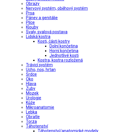
Obrazy
Nervový systém, oběhový systém
Prsa
Pánev a genitálie
Plíce
Klouby
Svaly, svalová postava
Lidská kostra
Kosti, části kostry
Dolní končetina
Horní končetina
Jednotlivé kosti
Kostra, kostra rozložená
Trávicí systém
Ucho, nos, hrtan
Srdce
Oko
Hlava
Zuby
Mozek
Urologie
Kůže
Mikroanatomie
Lebka
Obratle
Torza
Těhotenství
Těhotenství/anatomické modely