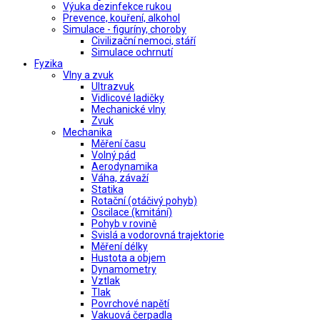
Výuka dezinfekce rukou
Prevence, kouření, alkohol
Simulace - figuríny, choroby
Civilizační nemoci, stáří
Simulace ochrnutí
Fyzika
Vlny a zvuk
Ultrazvuk
Vidlicové ladičky
Mechanické vlny
Zvuk
Mechanika
Měření času
Volný pád
Aerodynamika
Váha, závaží
Statika
Rotační (otáčivý pohyb)
Oscilace (kmitání)
Pohyb v rovině
Svislá a vodorovná trajektorie
Měření délky
Hustota a objem
Dynamometry
Vztlak
Tlak
Povrchové napětí
Vakuová čerpadla