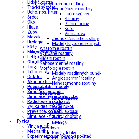
Lidská kostra
Krytosemenné rostliny
Trávicí systém
Dvouděložné rostliny
Ucho, nos, hrtan
Luční květiny
Srdce
Stromy
Oko
Polní plodiny
Hlava
Keře
Zuby
Vinná réva
Mozek
Jednoklíčnolisté rostliny
Urologie
Modely Krytosemenných
Kůže
Anatomie rostlin
Mikroanatomie
Výtrusné rostliny
Lebka
Klíčení rostlin
Obratle
Nahosemenné rostliny
Torza
Morfologie rostlin
Těhotenství
Modely rostlinných buněk
Ostatní
Angiospermní rostliny
Akupunktura
Nahosemenné rostliny
Pečovatelské modely
Zoologie
Simulace poranění
Bezobratlí
Simulace hyperrealistické
Hmyz lezoucí
Radiologie a ultrazvuk
Vodní
Výuka dezinfekce rukou
Sada
Prevence, kouření, alkohol
Hmyz létající
Simulace - figuríny, choroby
Červi
Fyzika
Měkkýši
Vlny a zvuk
Obratlovci
Mechanika
Kostry, lebky
Experimentování pomocí počítač
Pes, kočka