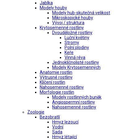
Jablka
Modely houby
Modely hub-skutečná velikost
Mikroskopické houby
Vývoj / struktura
Krytosemenné rostliny
Dvouděložné rostliny
Luční květiny
Stromy
Polní plodiny
Keře
Vinná réva
Jednoklíčnolisté rostliny
Modely Krytosemenných
Anatomie rostlin
Výtrusné rostliny
Klíčení rostlin
Nahosemenné rostliny
Morfologie rostlin
Modely rostlinných buněk
Angiospermní rostliny
Nahosemenné rostliny
Zoologie
Bezobratlí
Hmyz lezoucí
Vodní
Sada
Hmyz létající