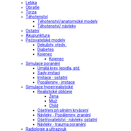
Lebka
Obratle
Torza
Těhotenství
Těhotenství/anatomické modely
Těhotenství/ návleky
Ostatní
Akupunktura
Pečovatelské modely
Dekubity, vředy..
Diabetes
Kojenec
Kojenec
Simulace poranění
Umělá krev, lepidla, atd.
Sady imitací
Imitace - ostatní
Popáleniny - imitace
Simulace hyperrealistické
Realistické obličeje
Žena
Muž
Child
Ošetření při silném krvácení
Návleky - Popáleniny, zranění
Ošetřovatelství - návleky, ostatní
Návleky - trauma poranění
Radiologie a ultrazvuk