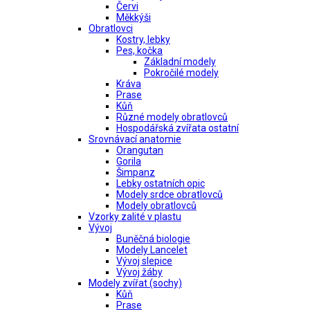
Červi
Měkkýši
Obratlovci
Kostry, lebky
Pes, kočka
Základní modely
Pokročilé modely
Kráva
Prase
Kůň
Různé modely obratlovců
Hospodářská zvířata ostatní
Srovnávací anatomie
Orangutan
Gorila
Šimpanz
Lebky ostatních opic
Modely srdce obratlovců
Modely obratlovců
Vzorky zalité v plastu
Vývoj
Buněčná biologie
Modely Lancelet
Vývoj slepice
Vývoj žáby
Modely zvířat (sochy)
Kůň
Prase