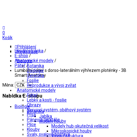
0
Košík
Přihlášení
Úvodní stránka
/
Registrace
E-shop
/
Anatomické modely
/
Biologie
Páteř
/
Botanika
Lumbální páteř s dorso-laterálním výhřezem ploténky - 3B
Zoologie
Smart Anatomy
Genetika
Fosilie
Měna:
Reprodukce a vývoj zvířat
Anatomické modely
Páteř
Nabídka E-shopu
Lebky a kosti - fosilie
Obrazy
Biologie
Nervový systém, oběhový systém
Botanika
Prsa
Jablka
Pánev a genitálie
Modely houby
Plíce
Modely hub-skutečná velikost
Klouby
Mikroskopické houby
Svaly, svalová postava
Vývoj / struktura