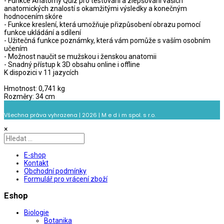
- Funkce Anatomy Quiz pro testování a zlepšování vašich
anatomických znalostí s okamžitými výsledky a konečným
hodnocením skóre
- Funkce kreslení, která umožňuje přizpůsobení obrazu pomocí
funkce ukládání a sdílení
- Užitečná funkce poznámky, která vám pomůže s vaším osobním
učením
- Možnost naučit se mužskou i ženskou anatomii
- Snadný přístup k 3D obsahu online i offline
K dispozici v 11 jazycích
Hmotnost: 0,741 kg
Rozměry: 34 cm
Všechna práva vyhrazena | 2026 | M e d i m spol. s r.o.
×
E-shop
Kontakt
Obchodní podmínky
Formulář pro vrácení zboží
Eshop
Biologie
Botanika