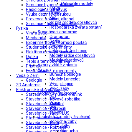
Simulace poranění
Pokročilé modely
Simulace hyperrealistické
Kráva
Radiologie a ultrazvuk
Prase
Výuka dezinfekce rukou
Kůň
Prevence, kouření, alkohol
Různé modely obratlovců
Simulace - figuríny, choroby
Hospodářská zvířata ostatní
Fyzika
Srovnávací anatomie
Vlny a zvuk
Orangutan
Mechanika
Gorila
Experimentování pomocí počítač
Šimpanz
Studentské experimenty
Lebky ostatních opic
Elektřina a magnetismus
Modely srdce obratlovců
Optika
Modely obratlovců
Teplo a termodynamika
Vzorky zalité v plastu
Přístroje
Vývoj
Fyzikální a inž. experimenty
Buněčná biologie
Věda o Zemi
Modely Lancelet
Geologie
Vývoj slepice
3D Anatomie
Vývoj žáby
Elektronické stavebnice
Modely zvířat (sochy)
Stavebnice - Simulace-trénink
Kůň
Stavebnice - Kovové-robotika
Prase
Stavebnice - Ostatní
Býk
Stavebnice - Pokročilí
Kráva
Stavebnice - řada PLUS
Realistické modely živočichů
Stavebnice - Junior
Ropucha/žáby
Stavebnice - Profi
Žáby
Stavebnice - Robotics
Ropucha