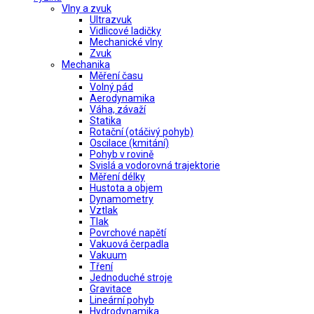
Vlny a zvuk
Ultrazvuk
Vidlicové ladičky
Mechanické vlny
Zvuk
Mechanika
Měření času
Volný pád
Aerodynamika
Váha, závaží
Statika
Rotační (otáčivý pohyb)
Oscilace (kmitání)
Pohyb v rovině
Svislá a vodorovná trajektorie
Měření délky
Hustota a objem
Dynamometry
Vztlak
Tlak
Povrchové napětí
Vakuová čerpadla
Vakuum
Tření
Jednoduché stroje
Gravitace
Lineární pohyb
Hydrodynamika