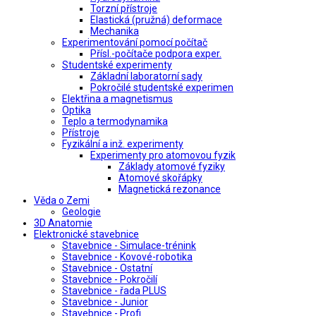
Torzní přístroje
Elastická (pružná) deformace
Mechanika
Experimentování pomocí počítač
Přísl.-počítače podpora exper.
Studentské experimenty
Základní laboratorní sady
Pokročilé studentské experimen
Elektřina a magnetismus
Optika
Teplo a termodynamika
Přístroje
Fyzikální a inž. experimenty
Experimenty pro atomovou fyzik
Základy atomové fyziky
Atomové skořápky
Magnetická rezonance
Věda o Zemi
Geologie
3D Anatomie
Elektronické stavebnice
Stavebnice - Simulace-trénink
Stavebnice - Kovové-robotika
Stavebnice - Ostatní
Stavebnice - Pokročilí
Stavebnice - řada PLUS
Stavebnice - Junior
Stavebnice - Profi