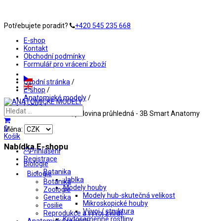
Potřebujete poradit?
+420 545 235 668
E-shop
Kontakt
Obchodní podmínky
Formulář pro vrácení zboží
Úvodní stránka
/
E-shop
/
Anatomické modely
/
Lebka
/
Lebka BONElike, polovina průhledná - 3B Smart Anatomy
0
Měna:
Košík
Nabídka E-shopu
Přihlášení
Registrace
Biologie
Botanika
Biologie
Jablka
Botanika
Modely houby
Zoologie
Modely hub-skutečná velikost
Genetika
Mikroskopické houby
Fosilie
Vývoj / struktura
Reprodukce a vývoj zvířat
Krytosemenné rostliny