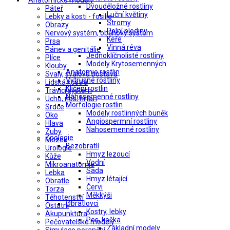
Anatomické modely
Dvouděložné rostliny
Páteř
Luční květiny
Lebky a kosti - fosilie
Stromy
Obrazy
Polní plodiny
Nervový systém, oběhový systém
Keře
Prsa
Vinná réva
Pánev a genitálie
Jednoklíčnolisté rostliny
Plíce
Modely Krytosemenných
Klouby
Anatomie rostlin
Svaly, svalová postava
Výtrusné rostliny
Lidská kostra
Klíčení rostlin
Trávicí systém
Nahosemenné rostliny
Ucho, nos, hrtan
Morfologie rostlin
Srdce
Modely rostlinných buněk
Oko
Angiospermní rostliny
Hlava
Nahosemenné rostliny
Zuby
Zoologie
Mozek
Bezobratlí
Urologie
Hmyz lezoucí
Kůže
Vodní
Mikroanatomie
Sada
Lebka
Hmyz létající
Obratle
Červi
Torza
Měkkýši
Těhotenství
Obratlovci
Ostatní
Kostry, lebky
Akupunktura
Pes, kočka
Pečovatelské modely
Základní modely