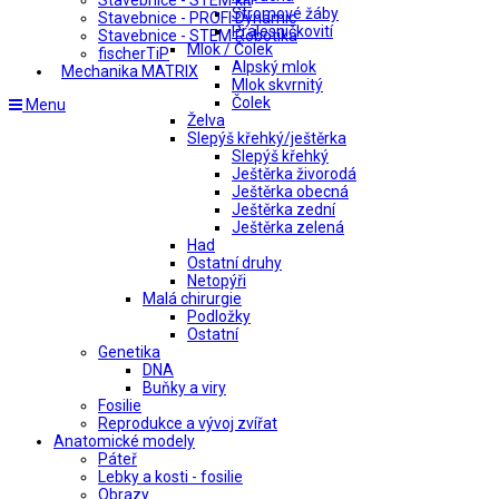
Stavebnice - STEM kit
Stromové žáby
Stavebnice - PROFI Dynamic
Pralesničkovití
Stavebnice - STEM Robotika
Mlok / Čolek
fischerTiP
Alpský mlok
Mechanika MATRIX
Mlok skvrnitý
Čolek
Menu
Želva
Slepýš křehký/ještěrka
Slepýš křehký
Ještěrka živorodá
Ještěrka obecná
Ještěrka zední
Ještěrka zelená
Had
Ostatní druhy
Netopýři
Malá chirurgie
Podložky
Ostatní
Genetika
DNA
Buňky a viry
Fosilie
Reprodukce a vývoj zvířat
Anatomické modely
Páteř
Lebky a kosti - fosilie
Obrazy