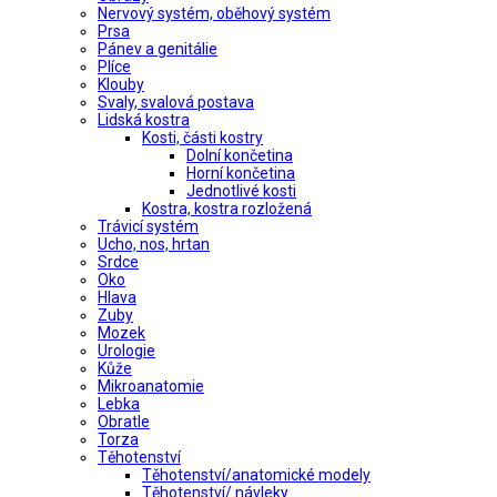
Nervový systém, oběhový systém
Prsa
Pánev a genitálie
Plíce
Klouby
Svaly, svalová postava
Lidská kostra
Kosti, části kostry
Dolní končetina
Horní končetina
Jednotlivé kosti
Kostra, kostra rozložená
Trávicí systém
Ucho, nos, hrtan
Srdce
Oko
Hlava
Zuby
Mozek
Urologie
Kůže
Mikroanatomie
Lebka
Obratle
Torza
Těhotenství
Těhotenství/anatomické modely
Těhotenství/ návleky