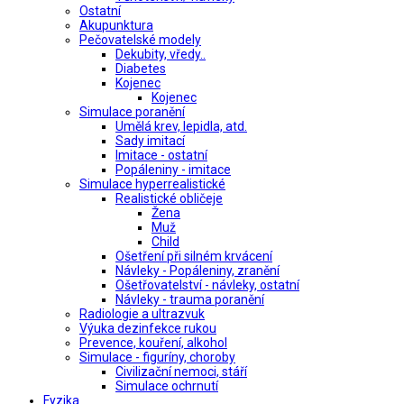
Ostatní
Akupunktura
Pečovatelské modely
Dekubity, vředy..
Diabetes
Kojenec
Kojenec
Simulace poranění
Umělá krev, lepidla, atd.
Sady imitací
Imitace - ostatní
Popáleniny - imitace
Simulace hyperrealistické
Realistické obličeje
Žena
Muž
Child
Ošetření při silném krvácení
Návleky - Popáleniny, zranění
Ošetřovatelství - návleky, ostatní
Návleky - trauma poranění
Radiologie a ultrazvuk
Výuka dezinfekce rukou
Prevence, kouření, alkohol
Simulace - figuríny, choroby
Civilizační nemoci, stáří
Simulace ochrnutí
Fyzika