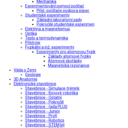
Mechanika
Experimentování pomocí počítač
Přísl.-počítače podpora exper.
Studentské experimenty
Základní laboratorní sady
Pokročilé studentské experimen
Elektřina a magnetismus
Optika
Teplo a termodynamika
Přístroje
Fyzikální a inž. experimenty
Experimenty pro atomovou fyzik
Základy atomové fyziky
Atomové skořápky
Magnetická rezonance
Věda o Zemi
Geologie
3D Anatomie
Elektronické stavebnice
Stavebnice - Simulace-trénink
Stavebnice - Kovové-robotika
Stavebnice - Ostatní
Stavebnice - Pokročilí
Stavebnice - řada PLUS
Stavebnice - Junior
Stavebnice - Profi
Stavebnice - Robotics
Stavebnice - STEM kit