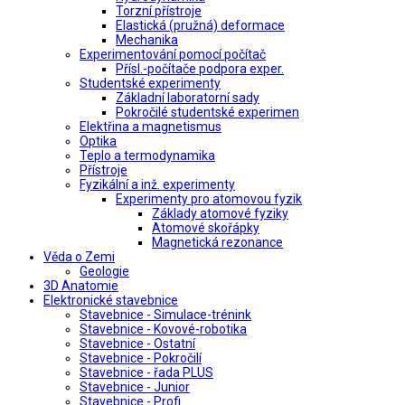
Torzní přístroje
Elastická (pružná) deformace
Mechanika
Experimentování pomocí počítač
Přísl.-počítače podpora exper.
Studentské experimenty
Základní laboratorní sady
Pokročilé studentské experimen
Elektřina a magnetismus
Optika
Teplo a termodynamika
Přístroje
Fyzikální a inž. experimenty
Experimenty pro atomovou fyzik
Základy atomové fyziky
Atomové skořápky
Magnetická rezonance
Věda o Zemi
Geologie
3D Anatomie
Elektronické stavebnice
Stavebnice - Simulace-trénink
Stavebnice - Kovové-robotika
Stavebnice - Ostatní
Stavebnice - Pokročilí
Stavebnice - řada PLUS
Stavebnice - Junior
Stavebnice - Profi