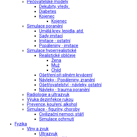
Pečovatelské modely
Dekubity, vředy..
Diabetes
Kojenec
Kojenec
Simulace poranění
Umělá krev, lepidla, atd.
Sady imitací
Imitace - ostatní
Popáleniny - imitace
Simulace hyperrealistické
Realistické obličeje
Žena
Muž
Child
Ošetření při silném krvácení
Návleky - Popáleniny, zranění
Ošetřovatelství - návleky, ostatní
Návleky - trauma poranění
Radiologie a ultrazvuk
Výuka dezinfekce rukou
Prevence, kouření, alkohol
Simulace - figuríny, choroby
Civilizační nemoci, stáří
Simulace ochrnutí
Fyzika
Vlny a zvuk
Ultrazvuk