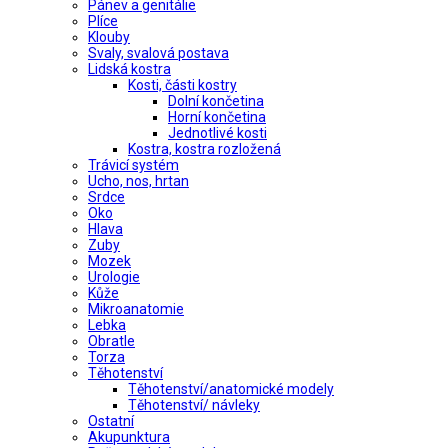
Pánev a genitálie
Plíce
Klouby
Svaly, svalová postava
Lidská kostra
Kosti, části kostry
Dolní končetina
Horní končetina
Jednotlivé kosti
Kostra, kostra rozložená
Trávicí systém
Ucho, nos, hrtan
Srdce
Oko
Hlava
Zuby
Mozek
Urologie
Kůže
Mikroanatomie
Lebka
Obratle
Torza
Těhotenství
Těhotenství/anatomické modely
Těhotenství/ návleky
Ostatní
Akupunktura