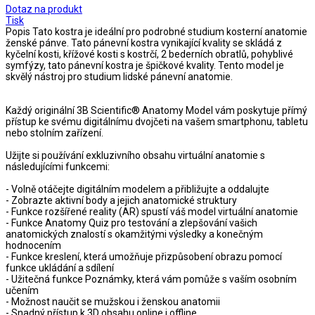
Dotaz na produkt
Tisk
Popis
Tato kostra je ideální pro podrobné studium kosterní anatomie
ženské pánve. Tato pánevní kostra vynikající kvality se skládá z
kyčelní kosti, křížové kosti s kostrčí, 2 bederních obratlů, pohyblivé
symfýzy, tato pánevní kostra je špičkové kvality. Tento model je
skvělý nástroj pro studium lidské pánevní anatomie.
Každý originální 3B Scientific® Anatomy Model vám poskytuje přímý
přístup ke svému digitálnímu dvojčeti na vašem smartphonu, tabletu
nebo stolním zařízení.
Užijte si používání exkluzivního obsahu virtuální anatomie s
následujícími funkcemi:
- Volně otáčejte digitálním modelem a přibližujte a oddalujte
- Zobrazte aktivní body a jejich anatomické struktury
- Funkce rozšířené reality (AR) spustí váš model virtuální anatomie
- Funkce Anatomy Quiz pro testování a zlepšování vašich
anatomických znalostí s okamžitými výsledky a konečným
hodnocením
- Funkce kreslení, která umožňuje přizpůsobení obrazu pomocí
funkce ukládání a sdílení
- Užitečná funkce Poznámky, která vám pomůže s vaším osobním
učením
- Možnost naučit se mužskou i ženskou anatomii
- Snadný přístup k 3D obsahu online i offline