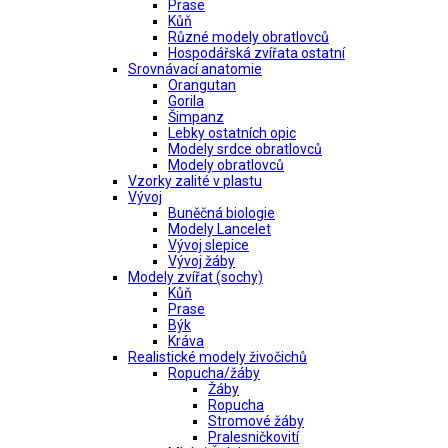
Prase
Kůň
Různé modely obratlovců
Hospodářská zvířata ostatní
Srovnávací anatomie
Orangutan
Gorila
Šimpanz
Lebky ostatních opic
Modely srdce obratlovců
Modely obratlovců
Vzorky zalité v plastu
Vývoj
Buněčná biologie
Modely Lancelet
Vývoj slepice
Vývoj žáby
Modely zvířat (sochy)
Kůň
Prase
Býk
Kráva
Realistické modely živočichů
Ropucha/žáby
Žáby
Ropucha
Stromové žáby
Pralesničkovití