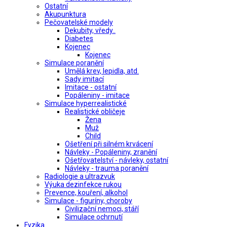
Ostatní
Akupunktura
Pečovatelské modely
Dekubity, vředy..
Diabetes
Kojenec
Kojenec
Simulace poranění
Umělá krev, lepidla, atd.
Sady imitací
Imitace - ostatní
Popáleniny - imitace
Simulace hyperrealistické
Realistické obličeje
Žena
Muž
Child
Ošetření při silném krvácení
Návleky - Popáleniny, zranění
Ošetřovatelství - návleky, ostatní
Návleky - trauma poranění
Radiologie a ultrazvuk
Výuka dezinfekce rukou
Prevence, kouření, alkohol
Simulace - figuríny, choroby
Civilizační nemoci, stáří
Simulace ochrnutí
Fyzika