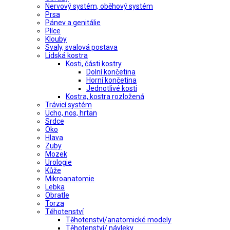
Nervový systém, oběhový systém
Prsa
Pánev a genitálie
Plíce
Klouby
Svaly, svalová postava
Lidská kostra
Kosti, části kostry
Dolní končetina
Horní končetina
Jednotlivé kosti
Kostra, kostra rozložená
Trávicí systém
Ucho, nos, hrtan
Srdce
Oko
Hlava
Zuby
Mozek
Urologie
Kůže
Mikroanatomie
Lebka
Obratle
Torza
Těhotenství
Těhotenství/anatomické modely
Těhotenství/ návleky