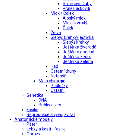
Stromové žáby
Pralesničkovití
Mlok / Čolek
Alpský mlok
Mlok skvrnitý
Čolek
Želva
Slepýš křehký/ještěrka
Slepýš křehký
Ještěrka živorodá
Ještěrka obecná
Ještěrka zední
Ještěrka zelená
Had
Ostatní druhy
Netopýři
Malá chirurgie
Podložky
Ostatní
Genetika
DNA
Buňky a viry
Fosilie
Reprodukce a vývoj zvířat
Anatomické modely
Páteř
Lebky a kosti - fosilie
Obrazy