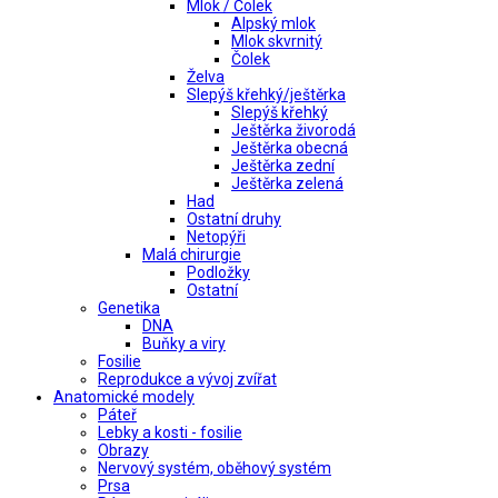
Mlok / Čolek
Alpský mlok
Mlok skvrnitý
Čolek
Želva
Slepýš křehký/ještěrka
Slepýš křehký
Ještěrka živorodá
Ještěrka obecná
Ještěrka zední
Ještěrka zelená
Had
Ostatní druhy
Netopýři
Malá chirurgie
Podložky
Ostatní
Genetika
DNA
Buňky a viry
Fosilie
Reprodukce a vývoj zvířat
Anatomické modely
Páteř
Lebky a kosti - fosilie
Obrazy
Nervový systém, oběhový systém
Prsa