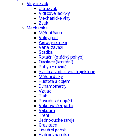
Vlny a zvuk
Ultrazvuk
Vidlicové ladičky
Mechanické vlny
Zvuk
Mechanika
Měření času
Volný pád
Aerodynamika
Váha, závaží
Statika
Rotační (otáčivý pohyb)
Oscilace (kmitání)
Pohyb v rovině
Svislá a vodorovná trajektorie
Měření délky
Hustota a objem
Dynamometry
Vztlak
Tlak
Povrchové napětí
Vakuová čerpadla
Vakuum
Tření
Jednoduché stroje
Gravitace
Lineární pohyb
Hydrodynamika