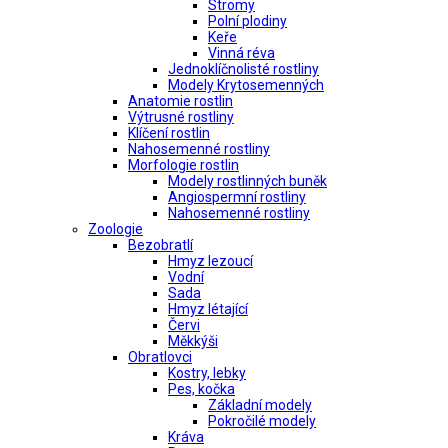
Stromy
Polní plodiny
Keře
Vinná réva
Jednoklíčnolisté rostliny
Modely Krytosemenných
Anatomie rostlin
Výtrusné rostliny
Klíčení rostlin
Nahosemenné rostliny
Morfologie rostlin
Modely rostlinných buněk
Angiospermní rostliny
Nahosemenné rostliny
Zoologie
Bezobratlí
Hmyz lezoucí
Vodní
Sada
Hmyz létající
Červi
Měkkýši
Obratlovci
Kostry, lebky
Pes, kočka
Základní modely
Pokročilé modely
Kráva