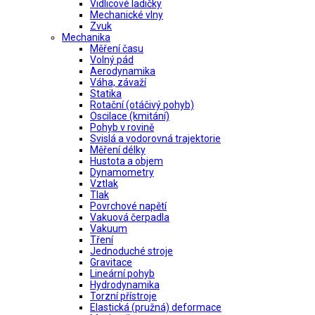
Vidlicové ladičky
Mechanické vlny
Zvuk
Mechanika
Měření času
Volný pád
Aerodynamika
Váha, závaží
Statika
Rotační (otáčivý pohyb)
Oscilace (kmitání)
Pohyb v rovině
Svislá a vodorovná trajektorie
Měření délky
Hustota a objem
Dynamometry
Vztlak
Tlak
Povrchové napětí
Vakuová čerpadla
Vakuum
Tření
Jednoduché stroje
Gravitace
Lineární pohyb
Hydrodynamika
Torzní přístroje
Elastická (pružná) deformace