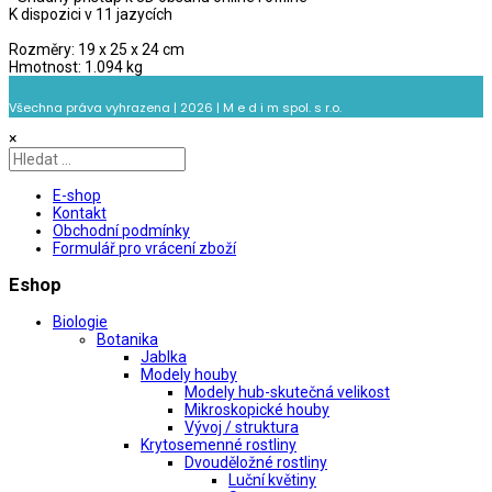
K dispozici v 11 jazycích
Rozměry: 19 x 25 x 24 cm
Hmotnost: 1.094 kg
Všechna práva vyhrazena | 2026 | M e d i m spol. s r.o.
×
E-shop
Kontakt
Obchodní podmínky
Formulář pro vrácení zboží
Eshop
Biologie
Botanika
Jablka
Modely houby
Modely hub-skutečná velikost
Mikroskopické houby
Vývoj / struktura
Krytosemenné rostliny
Dvouděložné rostliny
Luční květiny