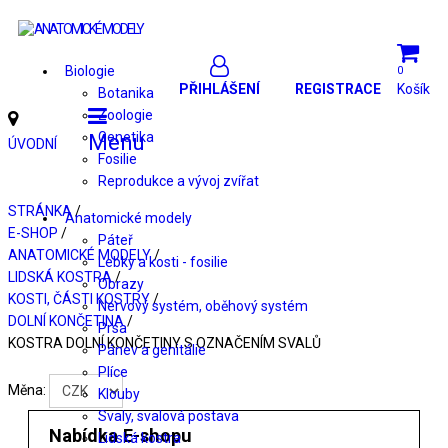
Biologie
0
PŘIHLÁŠENÍ
REGISTRACE
Košík
Botanika
Zoologie
Genetika
Menu
ÚVODNÍ
Fosilie
Reprodukce a vývoj zvířat
STRÁNKA
/
Anatomické modely
E-SHOP
/
Páteř
ANATOMICKÉ MODELY
/
Lebky a kosti - fosilie
LIDSKÁ KOSTRA
/
Obrazy
KOSTI, ČÁSTI KOSTRY
/
Nervový systém, oběhový systém
DOLNÍ KONČETINA
/
Prsa
KOSTRA DOLNÍ KONČETINY S OZNAČENÍM SVALŮ
Pánev a genitálie
Plíce
Měna:
Klouby
Svaly, svalová postava
Nabídka E-shopu
Lidská kostra