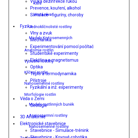
Výuka dezinfekce rukou
Keře
Prevence, kouření, alkohol
Vinná réva
Simulace - figuríny, choroby
Fyzika
Jednoklíčnolisté rostliny
Vlny a zvuk
Modely Krytosemenných
Mechanika
Experimentování pomocí počítač
Anatomie rostlin
Studentské experimenty
Elektřina a magnetismus
Výtrusné rostliny
Optika
Klíčení rostlin
Teplo a termodynamika
Přístroje
Nahosemenné rostliny
Fyzikální a inž. experimenty
Morfologie rostlin
Věda o Zemi
Modely rostlinných buněk
Geologie
Angiospermní rostliny
3D Anatomie
Elektronické stavebnice
Nahosemenné rostliny
Stavebnice - Simulace-trénink
Stavebnice - Kovové-robotika
Zoologie