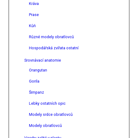
Kráva
Prase
Kůň
Různé modely obratlovců
Hospodářská zvířata ostatní
Srovnávací anatomie
Orangutan
Gorila
Šimpanz
Lebky ostatních opic
Modely srdce obratlovců
Modely obratlovců
Vzorky zalité v plastu