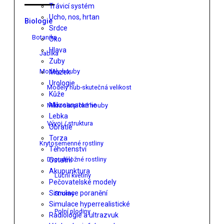
Trávicí systém
Ucho, nos, hrtan
Biologie
Srdce
Botanika
Oko
Hlava
Jablka
Zuby
Modely houby
Mozek
Urologie
Modely hub-skutečná velikost
Kůže
Mikroanatomie
Mikroskopické houby
Lebka
Vývoj / struktura
Obratle
Torza
Krytosemenné rostliny
Těhotenství
Dvouděložné rostliny
Ostatní
Akupunktura
Luční květiny
Pečovatelské modely
Simulace poranění
Stromy
Simulace hyperrealistické
Polní plodiny
Radiologie a ultrazvuk