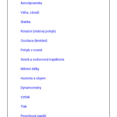
Aerodynamika
Váha, závaží
Statika
Rotační (otáčivý pohyb)
Oscilace (kmitání)
Pohyb v rovině
Svislá a vodorovná trajektorie
Měření délky
Hustota a objem
Dynamometry
Vztlak
Tlak
Povrchové napětí