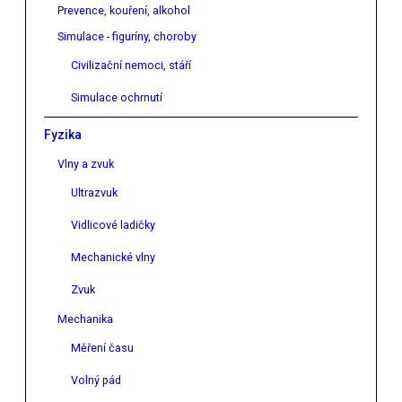
Prevence, kouření, alkohol
Simulace - figuríny, choroby
Civilizační nemoci, stáří
Simulace ochrnutí
Fyzika
Vlny a zvuk
Ultrazvuk
Vidlicové ladičky
Mechanické vlny
Zvuk
Mechanika
Měření času
Volný pád