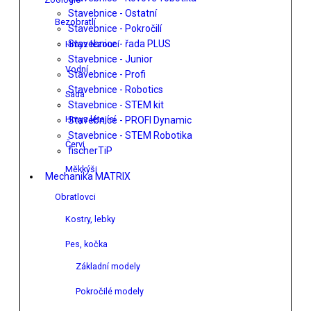
Stavebnice - Ostatní
Bezobratlí
Stavebnice - Pokročilí
Stavebnice - řada PLUS
Hmyz lezoucí
Stavebnice - Junior
Vodní
Stavebnice - Profi
Stavebnice - Robotics
Sada
Stavebnice - STEM kit
Hmyz létající
Stavebnice - PROFI Dynamic
Stavebnice - STEM Robotika
Červi
fischerTiP
Měkkýši
Mechanika MATRIX
Obratlovci
Kostry, lebky
Pes, kočka
Základní modely
Pokročilé modely