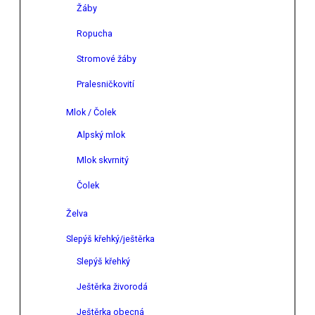
Žáby
Ropucha
Stromové žáby
Pralesničkovití
Mlok / Čolek
Alpský mlok
Mlok skvrnitý
Čolek
Želva
Slepýš křehký/ještěrka
Slepýš křehký
Ještěrka živorodá
Ještěrka obecná