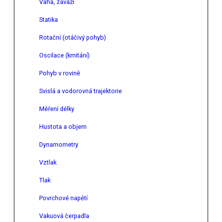
Váha, závaží
Statika
Rotační (otáčivý pohyb)
Oscilace (kmitání)
Pohyb v rovině
Svislá a vodorovná trajektorie
Měření délky
Hustota a objem
Dynamometry
Vztlak
Tlak
Povrchové napětí
Vakuová čerpadla