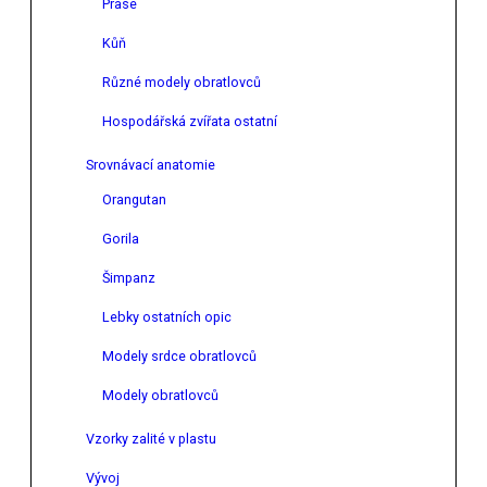
Prase
Kůň
Různé modely obratlovců
Hospodářská zvířata ostatní
Srovnávací anatomie
Orangutan
Gorila
Šimpanz
Lebky ostatních opic
Modely srdce obratlovců
Modely obratlovců
Vzorky zalité v plastu
Vývoj