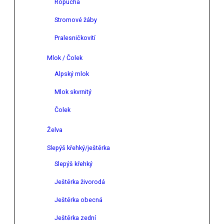
Ropucha
Stromové žáby
Pralesničkovití
Mlok / Čolek
Alpský mlok
Mlok skvrnitý
Čolek
Želva
Slepýš křehký/ještěrka
Slepýš křehký
Ještěrka živorodá
Ještěrka obecná
Ještěrka zední