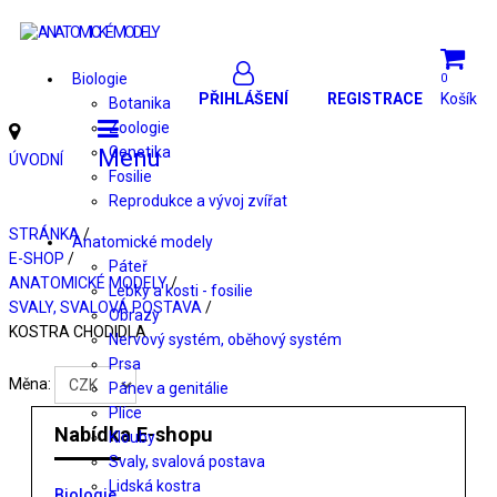
Biologie
0
PŘIHLÁŠENÍ
REGISTRACE
Košík
Botanika
Zoologie
Genetika
Menu
ÚVODNÍ
Fosilie
Reprodukce a vývoj zvířat
STRÁNKA
/
Anatomické modely
E-SHOP
/
Páteř
ANATOMICKÉ MODELY
/
Lebky a kosti - fosilie
SVALY, SVALOVÁ POSTAVA
/
Obrazy
KOSTRA CHODIDLA
Nervový systém, oběhový systém
Prsa
Měna:
Pánev a genitálie
Plíce
Nabídka E-shopu
Klouby
Svaly, svalová postava
Lidská kostra
Biologie