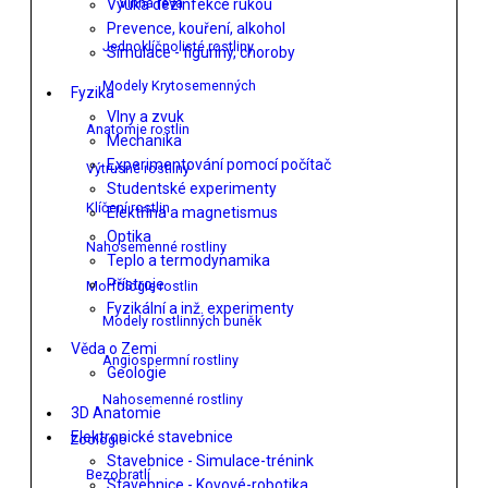
Vinná réva
Výuka dezinfekce rukou
Prevence, kouření, alkohol
Jednoklíčnolisté rostliny
Simulace - figuríny, choroby
Modely Krytosemenných
Fyzika
Vlny a zvuk
Anatomie rostlin
Mechanika
Experimentování pomocí počítač
Výtrusné rostliny
Studentské experimenty
Klíčení rostlin
Elektřina a magnetismus
Optika
Nahosemenné rostliny
Teplo a termodynamika
Přístroje
Morfologie rostlin
Fyzikální a inž. experimenty
Modely rostlinných buněk
Věda o Zemi
Angiospermní rostliny
Geologie
Nahosemenné rostliny
3D Anatomie
Elektronické stavebnice
Zoologie
Stavebnice - Simulace-trénink
Bezobratlí
Stavebnice - Kovové-robotika