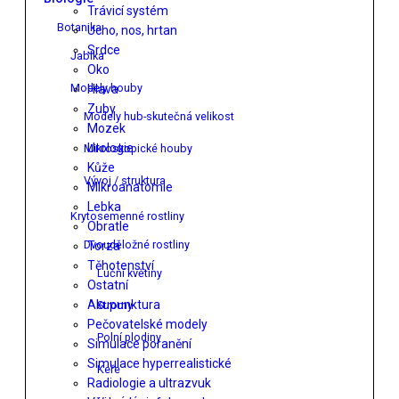
Trávicí systém
Botanika
Ucho, nos, hrtan
Srdce
Jablka
Oko
Modely houby
Hlava
Zuby
Modely hub-skutečná velikost
Mozek
Urologie
Mikroskopické houby
Kůže
Vývoj / struktura
Mikroanatomie
Lebka
Krytosemenné rostliny
Obratle
Dvouděložné rostliny
Torza
Těhotenství
Luční květiny
Ostatní
Akupunktura
Stromy
Pečovatelské modely
Polní plodiny
Simulace poranění
Simulace hyperrealistické
Keře
Radiologie a ultrazvuk