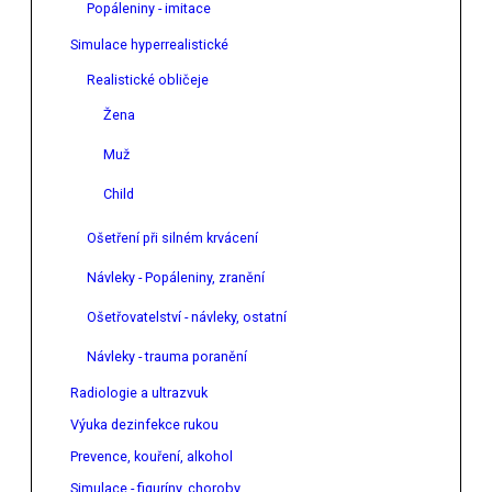
Popáleniny - imitace
Simulace hyperrealistické
Realistické obličeje
Žena
Muž
Child
Ošetření při silném krvácení
Návleky - Popáleniny, zranění
Ošetřovatelství - návleky, ostatní
Návleky - trauma poranění
Radiologie a ultrazvuk
Výuka dezinfekce rukou
Prevence, kouření, alkohol
Simulace - figuríny, choroby