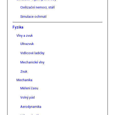
Civilizační nemoci, stáří
Simulace ochrnutí
Fyzika
Vlny a zvuk
Ultrazvuk
Vidlicové ladičky
Mechanické vlny
Zvuk
Mechanika
Měření času
Volný pád
Aerodynamika