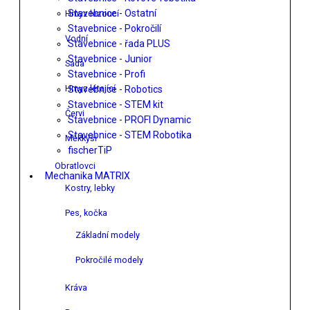
Stavebnice - Ostatní
Hmyz lezoucí
Stavebnice - Pokročilí
Vodní
Stavebnice - řada PLUS
Stavebnice - Junior
Sada
Stavebnice - Profi
Hmyz létající
Stavebnice - Robotics
Stavebnice - STEM kit
Červi
Stavebnice - PROFI Dynamic
Stavebnice - STEM Robotika
Měkkýši
fischerTiP
Obratlovci
Mechanika MATRIX
Kostry, lebky
Pes, kočka
Základní modely
Pokročilé modely
Kráva