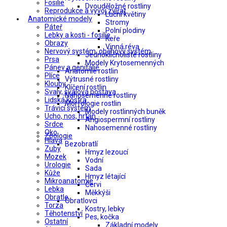
Fosilie
Dvouděložné rostliny
Reprodukce a vývoj zvířat
Luční květiny
Anatomické modely
Stromy
Páteř
Polní plodiny
Lebky a kosti - fosilie
Keře
Obrazy
Vinná réva
Nervový systém, oběhový systém
Jednoklíčnolisté rostliny
Prsa
Modely Krytosemenných
Pánev a genitálie
Anatomie rostlin
Plíce
Výtrusné rostliny
Klouby
Klíčení rostlin
Svaly, svalová postava
Nahosemenné rostliny
Lidská kostra
Morfologie rostlin
Trávicí systém
Modely rostlinných buněk
Ucho, nos, hrtan
Angiospermní rostliny
Srdce
Nahosemenné rostliny
Oko
Zoologie
Hlava
Bezobratlí
Zuby
Hmyz lezoucí
Mozek
Vodní
Urologie
Sada
Kůže
Hmyz létající
Mikroanatomie
Červi
Lebka
Měkkýši
Obratle
Obratlovci
Torza
Kostry, lebky
Těhotenství
Pes, kočka
Ostatní
Základní modely