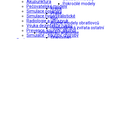
Akupunktura
Pokročilé modely
Pečovatelské modely
Kráva
Simulace poranění
Prase
Simulace hyperrealistické
Kůň
Radiologie a ultrazvuk
Různé modely obratlovců
Výuka dezinfekce rukou
Hospodářská zvířata ostatní
Prevence, kouření, alkohol
Srovnávací anatomie
Simulace - figuríny, choroby
Orangutan
Fyzika
Gorila
Vlny a zvuk
Šimpanz
Mechanika
Lebky ostatních opic
Experimentování pomocí počítač
Modely srdce obratlovců
Studentské experimenty
Modely obratlovců
Elektřina a magnetismus
Vzorky zalité v plastu
Optika
Vývoj
Teplo a termodynamika
Buněčná biologie
Přístroje
Modely Lancelet
Fyzikální a inž. experimenty
Vývoj slepice
Věda o Zemi
Vývoj žáby
Geologie
Modely zvířat (sochy)
3D Anatomie
Kůň
Elektronické stavebnice
Prase
Stavebnice - Simulace-trénink
Býk
Stavebnice - Kovové-robotika
Kráva
Stavebnice - Ostatní
Realistické modely živočichů
Stavebnice - Pokročilí
Ropucha/žáby
Stavebnice - řada PLUS
Žáby
Stavebnice - Junior
Ropucha