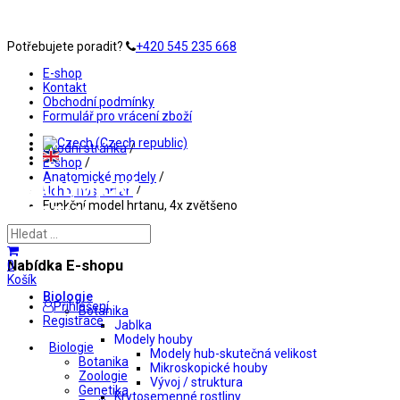
Potřebujete poradit?
+420 545 235 668
E-shop
Kontakt
Obchodní podmínky
Formulář pro vrácení zboží
Úvodní stránka
/
E-shop
/
Anatomické modely
/
Ucho, nos, hrtan
/
Funkční model hrtanu, 4x zvětšeno
Měna:
Nabídka E-shopu
0
Košík
Biologie
Přihlášení
Botanika
Registrace
Jablka
Modely houby
Biologie
Modely hub-skutečná velikost
Botanika
Mikroskopické houby
Zoologie
Vývoj / struktura
Genetika
Krytosemenné rostliny