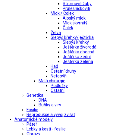
Stromové žáby
Pralesničkovití
Mlok / Čolek
Alpský mlok
Mlok skvrnitý
Čolek
Želva
Slepýš křehký/ještěrka
Slepýš křehký
Ještěrka živorodá
Ještěrka obecná
Ještěrka zední
Ještěrka zelená
Had
Ostatní druhy
Netopýři
Malá chirurgie
Podložky
Ostatní
Genetika
DNA
Buňky a viry
Fosilie
Reprodukce a vývoj zvířat
Anatomické modely
Páteř
Lebky a kosti - fosilie
Obrazy