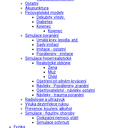
Ostatní
Akupunktura
Pečovatelské modely
Dekubity, vředy..
Diabetes
Kojenec
Kojenec
Simulace poranění
Umělá krev, lepidla, atd.
Sady imitací
Imitace - ostatní
Popáleniny - imitace
Simulace hyperrealistické
Realistické obličeje
Žena
Muž
Child
Ošetření při silném krvácení
Návleky - Popáleniny, zranění
Ošetřovatelství - návleky, ostatní
Návleky - trauma poranění
Radiologie a ultrazvuk
Výuka dezinfekce rukou
Prevence, kouření, alkohol
Simulace - figuríny, choroby
Civilizační nemoci, stáří
Simulace ochrnutí
Fyzika