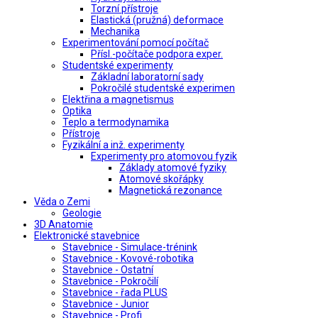
Torzní přístroje
Elastická (pružná) deformace
Mechanika
Experimentování pomocí počítač
Přísl.-počítače podpora exper.
Studentské experimenty
Základní laboratorní sady
Pokročilé studentské experimen
Elektřina a magnetismus
Optika
Teplo a termodynamika
Přístroje
Fyzikální a inž. experimenty
Experimenty pro atomovou fyzik
Základy atomové fyziky
Atomové skořápky
Magnetická rezonance
Věda o Zemi
Geologie
3D Anatomie
Elektronické stavebnice
Stavebnice - Simulace-trénink
Stavebnice - Kovové-robotika
Stavebnice - Ostatní
Stavebnice - Pokročilí
Stavebnice - řada PLUS
Stavebnice - Junior
Stavebnice - Profi