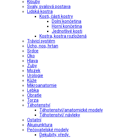
Klouby
Svaly, svalová postava
Lidská kostra
Kosti, části kostry
Dolní končetina
Horní končetina
Jednotlivé kosti
Kostra, kostra rozložená
Trávicí systém
Ucho, nos, hrtan
Srdce
Oko
Hlava
Zuby
Mozek
Urologie
Kůže
Mikroanatomie
Lebka
Obratle
Torza
Těhotenství
Těhotenství/anatomické modely
Těhotenství/ návleky
Ostatní
Akupunktura
Pečovatelské modely
Dekubity, vředy..