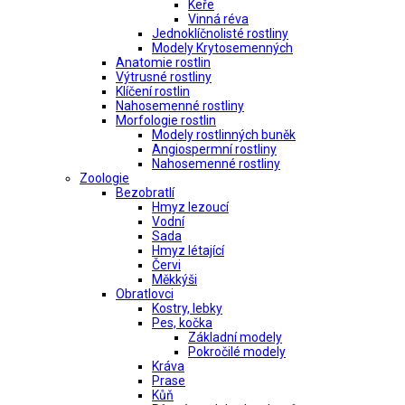
Keře
Vinná réva
Jednoklíčnolisté rostliny
Modely Krytosemenných
Anatomie rostlin
Výtrusné rostliny
Klíčení rostlin
Nahosemenné rostliny
Morfologie rostlin
Modely rostlinných buněk
Angiospermní rostliny
Nahosemenné rostliny
Zoologie
Bezobratlí
Hmyz lezoucí
Vodní
Sada
Hmyz létající
Červi
Měkkýši
Obratlovci
Kostry, lebky
Pes, kočka
Základní modely
Pokročilé modely
Kráva
Prase
Kůň