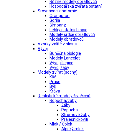
Různé modely obratlovců
Hospodářská zvířata ostatní
Srovnávací anatomie
Orangutan
Gorila
Šimpanz
Lebky ostatních opic
Modely srdce obratlovců
Modely obratlovců
Vzorky zalité v plastu
Vývoj
Buněčná biologie
Modely Lancelet
Vývoj slepice
Vývoj žáby
Modely zvířat (sochy)
Kůň
Prase
Býk
Kráva
Realistické modely živočichů
Ropucha/žáby
Žáby
Ropucha
Stromové žáby
Pralesničkovití
Mlok / Čolek
Alpský mlok