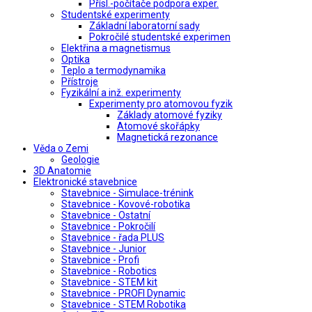
Přísl.-počítače podpora exper.
Studentské experimenty
Základní laboratorní sady
Pokročilé studentské experimen
Elektřina a magnetismus
Optika
Teplo a termodynamika
Přístroje
Fyzikální a inž. experimenty
Experimenty pro atomovou fyzik
Základy atomové fyziky
Atomové skořápky
Magnetická rezonance
Věda o Zemi
Geologie
3D Anatomie
Elektronické stavebnice
Stavebnice - Simulace-trénink
Stavebnice - Kovové-robotika
Stavebnice - Ostatní
Stavebnice - Pokročilí
Stavebnice - řada PLUS
Stavebnice - Junior
Stavebnice - Profi
Stavebnice - Robotics
Stavebnice - STEM kit
Stavebnice - PROFI Dynamic
Stavebnice - STEM Robotika