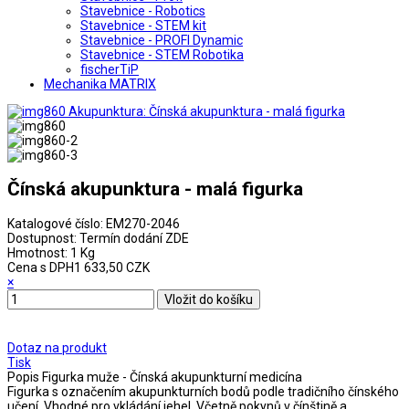
Stavebnice - Robotics
Stavebnice - STEM kit
Stavebnice - PROFI Dynamic
Stavebnice - STEM Robotika
fischerTiP
Mechanika MATRIX
Čínská akupunktura - malá figurka
Katalogové číslo:
EM270-2046
Dostupnost:
Termín dodání ZDE
Hmotnost:
1 Kg
Cena s DPH
1 633,50 CZK
×
Dotaz na produkt
Tisk
Popis
Figurka muže - Čínská akupunkturní medicína
Figurka s označením akupunkturních bodů podle tradičního čínského
učení. Vhodné pro vkládání jehel. Včetně pokynů v čínštině a