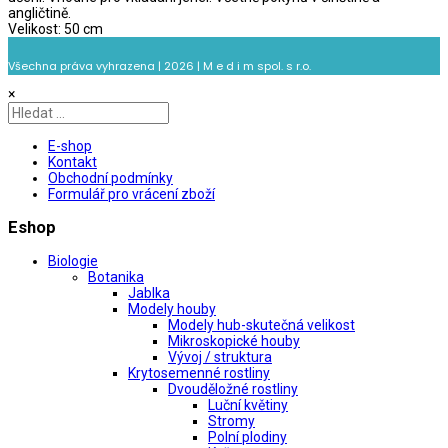
angličtině.
Velikost: 50 cm
Všechna práva vyhrazena | 2026 | M e d i m spol. s r.o.
×
E-shop
Kontakt
Obchodní podmínky
Formulář pro vrácení zboží
Eshop
Biologie
Botanika
Jablka
Modely houby
Modely hub-skutečná velikost
Mikroskopické houby
Vývoj / struktura
Krytosemenné rostliny
Dvouděložné rostliny
Luční květiny
Stromy
Polní plodiny