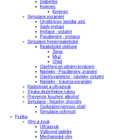
Diabetes
Kojenec
Kojenec
Simulace poranění
Umělá krev, lepidla, atd.
Sady imitací
Imitace - ostatní
Popáleniny - imitace
Simulace hyperrealistické
Realistické obličeje
Žena
Muž
Child
Ošetření při silném krvácení
Návleky - Popáleniny, zranění
Ošetřovatelství - návleky, ostatní
Návleky - trauma poranění
Radiologie a ultrazvuk
Výuka dezinfekce rukou
Prevence, kouření, alkohol
Simulace - figuríny, choroby
Civilizační nemoci, stáří
Simulace ochrnutí
Fyzika
Vlny a zvuk
Ultrazvuk
Vidlicové ladičky
Mechanické vlny