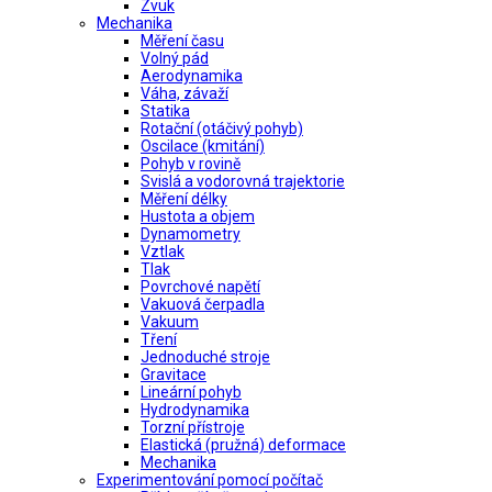
Zvuk
Mechanika
Měření času
Volný pád
Aerodynamika
Váha, závaží
Statika
Rotační (otáčivý pohyb)
Oscilace (kmitání)
Pohyb v rovině
Svislá a vodorovná trajektorie
Měření délky
Hustota a objem
Dynamometry
Vztlak
Tlak
Povrchové napětí
Vakuová čerpadla
Vakuum
Tření
Jednoduché stroje
Gravitace
Lineární pohyb
Hydrodynamika
Torzní přístroje
Elastická (pružná) deformace
Mechanika
Experimentování pomocí počítač