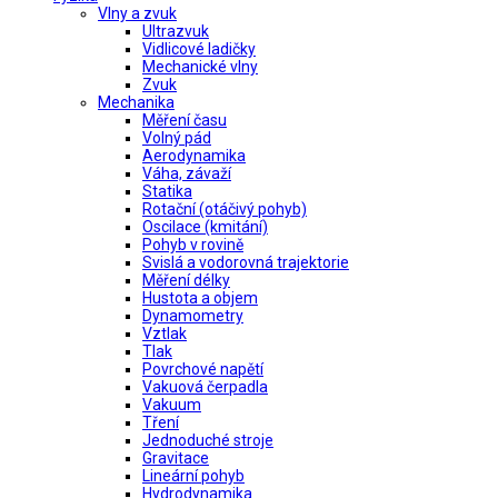
Vlny a zvuk
Ultrazvuk
Vidlicové ladičky
Mechanické vlny
Zvuk
Mechanika
Měření času
Volný pád
Aerodynamika
Váha, závaží
Statika
Rotační (otáčivý pohyb)
Oscilace (kmitání)
Pohyb v rovině
Svislá a vodorovná trajektorie
Měření délky
Hustota a objem
Dynamometry
Vztlak
Tlak
Povrchové napětí
Vakuová čerpadla
Vakuum
Tření
Jednoduché stroje
Gravitace
Lineární pohyb
Hydrodynamika