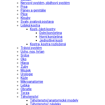
Nervový systém, oběhový systém
Prsa
Pánev a genitálie
Plíce
Klouby
Svaly, svalová postava
Lidská kostra
Kosti, části kostry
Dolní končetina
Horní končetina
Jednotlivé kosti
Kostra, kostra rozložená
Trávicí systém
Ucho, nos, hrtan
Srdce
Oko
Hlava
Zuby
Mozek
Urologie
Kůže
Mikroanatomie
Lebka
Obratle
Torza
Těhotenství
Těhotenství/anatomické modely
Těhotenství/ návleky