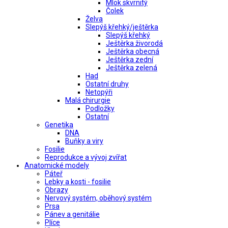
Mlok skvrnitý
Čolek
Želva
Slepýš křehký/ještěrka
Slepýš křehký
Ještěrka živorodá
Ještěrka obecná
Ještěrka zední
Ještěrka zelená
Had
Ostatní druhy
Netopýři
Malá chirurgie
Podložky
Ostatní
Genetika
DNA
Buňky a viry
Fosilie
Reprodukce a vývoj zvířat
Anatomické modely
Páteř
Lebky a kosti - fosilie
Obrazy
Nervový systém, oběhový systém
Prsa
Pánev a genitálie
Plíce