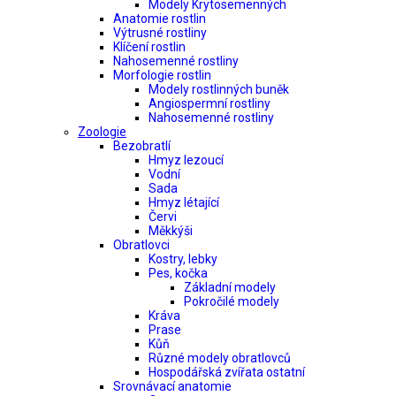
Modely Krytosemenných
Anatomie rostlin
Výtrusné rostliny
Klíčení rostlin
Nahosemenné rostliny
Morfologie rostlin
Modely rostlinných buněk
Angiospermní rostliny
Nahosemenné rostliny
Zoologie
Bezobratlí
Hmyz lezoucí
Vodní
Sada
Hmyz létající
Červi
Měkkýši
Obratlovci
Kostry, lebky
Pes, kočka
Základní modely
Pokročilé modely
Kráva
Prase
Kůň
Různé modely obratlovců
Hospodářská zvířata ostatní
Srovnávací anatomie