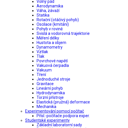
Volný pád
Aerodynamika
Váha, závaží
Statika
Rotační (otáčivý pohyb)
Oscilace (kmitání)
Pohyb v rovině
Svislá a vodorovná trajektorie
Měření délky
Hustota a objem
Dynamometry
Vztlak
Tlak
Povrchové napětí
Vakuová čerpadla
Vakuum
Tření
Jednoduché stroje
Gravitace
Lineární pohyb
Hydrodynamika
Torzní přístroje
Elastická (pružná) deformace
Mechanika
Experimentování pomocí počítač
Přísl.-počítače podpora exper.
Studentské experimenty
Základní laboratorní sady