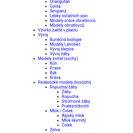
Orangutan
Gorila
Šimpanz
Lebky ostatních opic
Modely srdce obratlovců
Modely obratlovců
Vzorky zalité v plastu
Vývoj
Buněčná biologie
Modely Lancelet
Vývoj slepice
Vývoj žáby
Modely zvířat (sochy)
Kůň
Prase
Býk
Kráva
Realistické modely živočichů
Ropucha/žáby
Žáby
Ropucha
Stromové žáby
Pralesničkovití
Mlok / Čolek
Alpský mlok
Mlok skvrnitý
Čolek
Želva