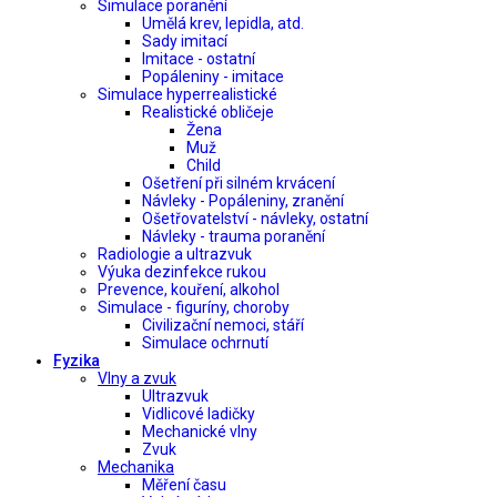
Simulace poranění
Umělá krev, lepidla, atd.
Sady imitací
Imitace - ostatní
Popáleniny - imitace
Simulace hyperrealistické
Realistické obličeje
Žena
Muž
Child
Ošetření při silném krvácení
Návleky - Popáleniny, zranění
Ošetřovatelství - návleky, ostatní
Návleky - trauma poranění
Radiologie a ultrazvuk
Výuka dezinfekce rukou
Prevence, kouření, alkohol
Simulace - figuríny, choroby
Civilizační nemoci, stáří
Simulace ochrnutí
Fyzika
Vlny a zvuk
Ultrazvuk
Vidlicové ladičky
Mechanické vlny
Zvuk
Mechanika
Měření času