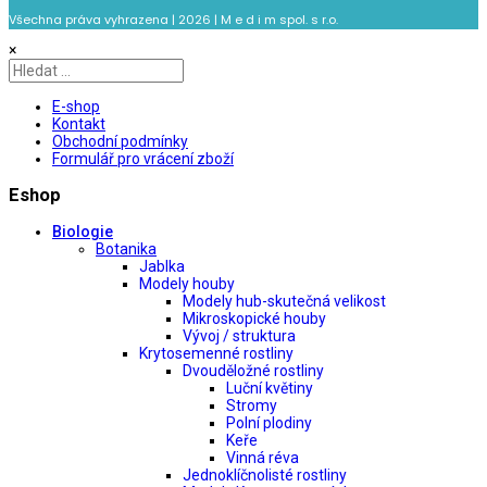
Všechna práva vyhrazena | 2026 | M e d i m spol. s r.o.
×
E-shop
Kontakt
Obchodní podmínky
Formulář pro vrácení zboží
Eshop
Biologie
Botanika
Jablka
Modely houby
Modely hub-skutečná velikost
Mikroskopické houby
Vývoj / struktura
Krytosemenné rostliny
Dvouděložné rostliny
Luční květiny
Stromy
Polní plodiny
Keře
Vinná réva
Jednoklíčnolisté rostliny