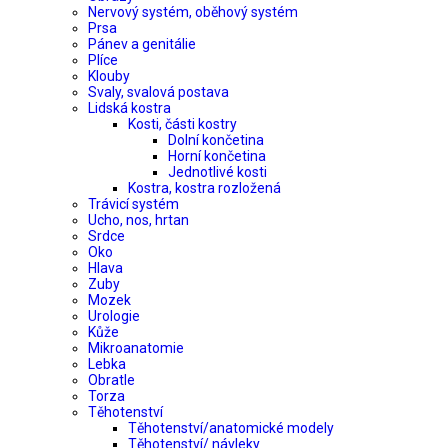
Nervový systém, oběhový systém
Prsa
Pánev a genitálie
Plíce
Klouby
Svaly, svalová postava
Lidská kostra
Kosti, části kostry
Dolní končetina
Horní končetina
Jednotlivé kosti
Kostra, kostra rozložená
Trávicí systém
Ucho, nos, hrtan
Srdce
Oko
Hlava
Zuby
Mozek
Urologie
Kůže
Mikroanatomie
Lebka
Obratle
Torza
Těhotenství
Těhotenství/anatomické modely
Těhotenství/ návleky