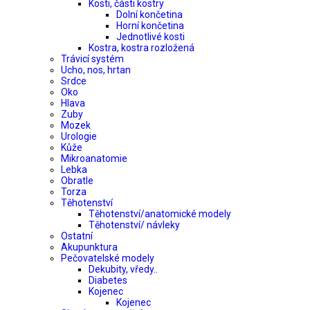
Kosti, části kostry
Dolní končetina
Horní končetina
Jednotlivé kosti
Kostra, kostra rozložená
Trávicí systém
Ucho, nos, hrtan
Srdce
Oko
Hlava
Zuby
Mozek
Urologie
Kůže
Mikroanatomie
Lebka
Obratle
Torza
Těhotenství
Těhotenství/anatomické modely
Těhotenství/ návleky
Ostatní
Akupunktura
Pečovatelské modely
Dekubity, vředy..
Diabetes
Kojenec
Kojenec