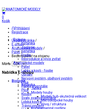
0
Košík
Přihlášení
Registrace
Biologie
Úvodní stránka
/
Botanika
E-shop
/
Zoologie
Anatomické modely
/
Genetika
Páteř
/
Fosilie
Bederní páteř na stojanu
Reprodukce a vývoj zvířat
Anatomické modely
Měna:
Páteř
Lebky a kosti - fosilie
Nabídka E-shopu
Obrazy
Nervový systém, oběhový systém
Biologie
Prsa
Botanika
Pánev a genitálie
Jablka
Plíce
Modely houby
Klouby
Modely hub-skutečná velikost
Svaly, svalová postava
Mikroskopické houby
Lidská kostra
Vývoj / struktura
Trávicí systém
Krytosemenné rostliny