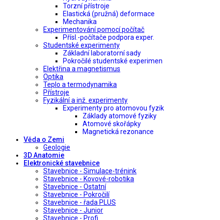
Torzní přístroje
Elastická (pružná) deformace
Mechanika
Experimentování pomocí počítač
Přísl.-počítače podpora exper.
Studentské experimenty
Základní laboratorní sady
Pokročilé studentské experimen
Elektřina a magnetismus
Optika
Teplo a termodynamika
Přístroje
Fyzikální a inž. experimenty
Experimenty pro atomovou fyzik
Základy atomové fyziky
Atomové skořápky
Magnetická rezonance
Věda o Zemi
Geologie
3D Anatomie
Elektronické stavebnice
Stavebnice - Simulace-trénink
Stavebnice - Kovové-robotika
Stavebnice - Ostatní
Stavebnice - Pokročilí
Stavebnice - řada PLUS
Stavebnice - Junior
Stavebnice - Profi