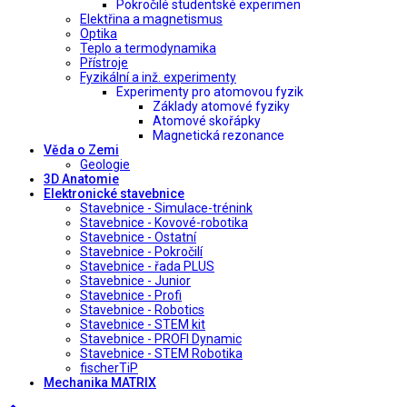
Pokročilé studentské experimen
Elektřina a magnetismus
Optika
Teplo a termodynamika
Přístroje
Fyzikální a inž. experimenty
Experimenty pro atomovou fyzik
Základy atomové fyziky
Atomové skořápky
Magnetická rezonance
Věda o Zemi
Geologie
3D Anatomie
Elektronické stavebnice
Stavebnice - Simulace-trénink
Stavebnice - Kovové-robotika
Stavebnice - Ostatní
Stavebnice - Pokročilí
Stavebnice - řada PLUS
Stavebnice - Junior
Stavebnice - Profi
Stavebnice - Robotics
Stavebnice - STEM kit
Stavebnice - PROFI Dynamic
Stavebnice - STEM Robotika
fischerTiP
Mechanika MATRIX