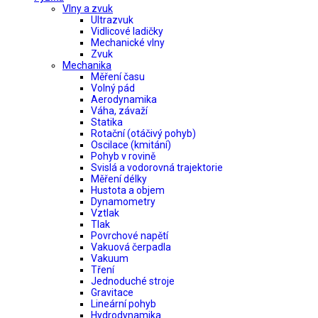
Vlny a zvuk
Ultrazvuk
Vidlicové ladičky
Mechanické vlny
Zvuk
Mechanika
Měření času
Volný pád
Aerodynamika
Váha, závaží
Statika
Rotační (otáčivý pohyb)
Oscilace (kmitání)
Pohyb v rovině
Svislá a vodorovná trajektorie
Měření délky
Hustota a objem
Dynamometry
Vztlak
Tlak
Povrchové napětí
Vakuová čerpadla
Vakuum
Tření
Jednoduché stroje
Gravitace
Lineární pohyb
Hydrodynamika