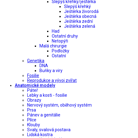
Slepýš křehký/ještěrka
Slepýš křehký
Ještěrka živorodá
Ještěrka obecná
Ještěrka zední
Ještěrka zelená
Had
Ostatní druhy
Netopýři
Malá chirurgie
Podložky
Ostatní
Genetika
DNA
Buňky a viry
Fosilie
Reprodukce a vývoj zvířat
Anatomické modely
Páteř
Lebky a kosti - fosilie
Obrazy
Nervový systém, oběhový systém
Prsa
Pánev a genitálie
Plíce
Klouby
Svaly, svalová postava
Lidská kostra