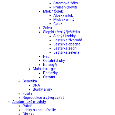
Stromové žáby
Pralesničkovití
Mlok / Čolek
Alpský mlok
Mlok skvrnitý
Čolek
Želva
Slepýš křehký/ještěrka
Slepýš křehký
Ještěrka živorodá
Ještěrka obecná
Ještěrka zední
Ještěrka zelená
Had
Ostatní druhy
Netopýři
Malá chirurgie
Podložky
Ostatní
Genetika
DNA
Buňky a viry
Fosilie
Reprodukce a vývoj zvířat
Anatomické modely
Páteř
Lebky a kosti - fosilie
Obrazy