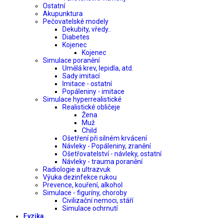
Ostatní
Akupunktura
Pečovatelské modely
Dekubity, vředy..
Diabetes
Kojenec
Kojenec
Simulace poranění
Umělá krev, lepidla, atd.
Sady imitací
Imitace - ostatní
Popáleniny - imitace
Simulace hyperrealistické
Realistické obličeje
Žena
Muž
Child
Ošetření při silném krvácení
Návleky - Popáleniny, zranění
Ošetřovatelství - návleky, ostatní
Návleky - trauma poranění
Radiologie a ultrazvuk
Výuka dezinfekce rukou
Prevence, kouření, alkohol
Simulace - figuríny, choroby
Civilizační nemoci, stáří
Simulace ochrnutí
Fyzika