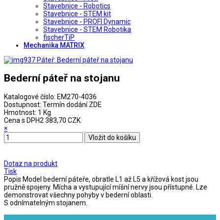
Stavebnice - Robotics
Stavebnice - STEM kit
Stavebnice - PROFI Dynamic
Stavebnice - STEM Robotika
fischerTiP
Mechanika MATRIX
Bederní páteř na stojanu
Katalogové číslo:
EM270-4036
Dostupnost:
Termín dodání ZDE
Hmotnost:
1 Kg
Cena s DPH
2 383,70 CZK
×
Dotaz na produkt
Tisk
Popis
Model bederní páteře, obratle L1 až L5 a křížová kost jsou
pružně spojeny. Mícha a vystupující míšní nervy jsou přístupné. Lze
demonstrovat všechny pohyby v bederní oblasti.
S odnímatelným stojanem.