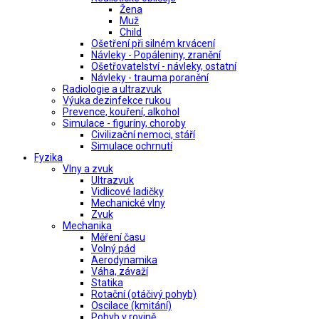
Žena
Muž
Child
Ošetření při silném krvácení
Návleky - Popáleniny, zranění
Ošetřovatelství - návleky, ostatní
Návleky - trauma poranění
Radiologie a ultrazvuk
Výuka dezinfekce rukou
Prevence, kouření, alkohol
Simulace - figuríny, choroby
Civilizační nemoci, stáří
Simulace ochrnutí
Fyzika
Vlny a zvuk
Ultrazvuk
Vidlicové ladičky
Mechanické vlny
Zvuk
Mechanika
Měření času
Volný pád
Aerodynamika
Váha, závaží
Statika
Rotační (otáčivý pohyb)
Oscilace (kmitání)
Pohyb v rovině