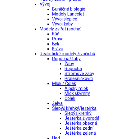
Vývoj
Buněčná biologie
Modely Lancelet
Vývoj slepice
Vývoj žáby
Modely zvířat (sochy)
Kůň
Prase
Býk
Kráva
Realistické modely živočichů
Ropucha/žáby
Žáby
Ropucha
Stromové žáby
Pralesničkovití
Mlok / Čolek
Alpský mlok
Mlok skvrnitý
Čolek
Želva
Slepýš křehký/ještěrka
Slepýš křehký
Ještěrka živorodá
Ještěrka obecná
Ještěrka zední
Ještěrka zelená
Had