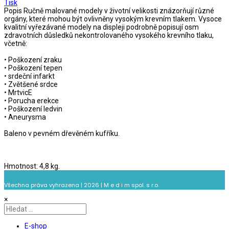
Tisk
Popis
Ručně malované modely v životní velikosti znázorňují různé
orgány, které mohou být ovlivněny vysokým krevním tlakem. Vysoce
kvalitní vyřezávané modely na displeji podrobně popisují osm
zdravotních důsledků nekontrolovaného vysokého krevního tlaku,
včetně:
• Poškození zraku
• Poškození tepen
• srdeční infarkt
• Zvětšené srdce
• MrtvicE
• Porucha erekce
• Poškození ledvin
• Aneurysma
Baleno v pevném dřevěném kufříku.
Hmotnost: 4,8 kg.
Všechna práva vyhrazena | 2026 | M e d i m spol. s r.o.
×
E-shop