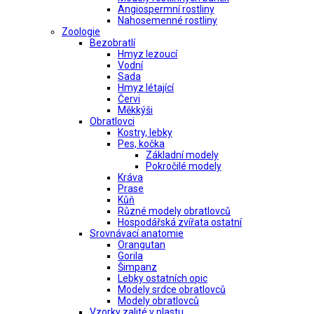
Angiospermní rostliny
Nahosemenné rostliny
Zoologie
Bezobratlí
Hmyz lezoucí
Vodní
Sada
Hmyz létající
Červi
Měkkýši
Obratlovci
Kostry, lebky
Pes, kočka
Základní modely
Pokročilé modely
Kráva
Prase
Kůň
Různé modely obratlovců
Hospodářská zvířata ostatní
Srovnávací anatomie
Orangutan
Gorila
Šimpanz
Lebky ostatních opic
Modely srdce obratlovců
Modely obratlovců
Vzorky zalité v plastu