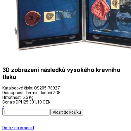
3D zobrazení následků vysokého krevního
tlaku
Katalogové číslo:
OS205-78927
Dostupnost:
Termín dodání ZDE
Hmotnost:
6.5 Kg
Cena s DPH
25 301,10 CZK
×
Dotaz na produkt