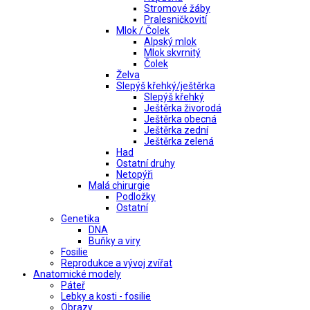
Stromové žáby
Pralesničkovití
Mlok / Čolek
Alpský mlok
Mlok skvrnitý
Čolek
Želva
Slepýš křehký/ještěrka
Slepýš křehký
Ještěrka živorodá
Ještěrka obecná
Ještěrka zední
Ještěrka zelená
Had
Ostatní druhy
Netopýři
Malá chirurgie
Podložky
Ostatní
Genetika
DNA
Buňky a viry
Fosilie
Reprodukce a vývoj zvířat
Anatomické modely
Páteř
Lebky a kosti - fosilie
Obrazy