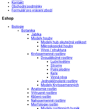
Kontakt
Obchodní podmínky
Formulář pro vrácení zboží
Eshop
Biologie
Botanika
Jablka
Modely houby
Modely hub-skutečná velikost
Mikroskopické houby
Vývoj / struktura
Krytosemenné rostliny
Dvouděložné rostliny
Luční květiny
Stromy
Polní plodiny
Keře
Vinná réva
Jednoklíčnolisté rostliny
Modely Krytosemenných
Anatomie rostlin
Výtrusné rostliny
Klíčení rostlin
Nahosemenné rostliny
Morfologie rostlin
Modely rostlinných buněk