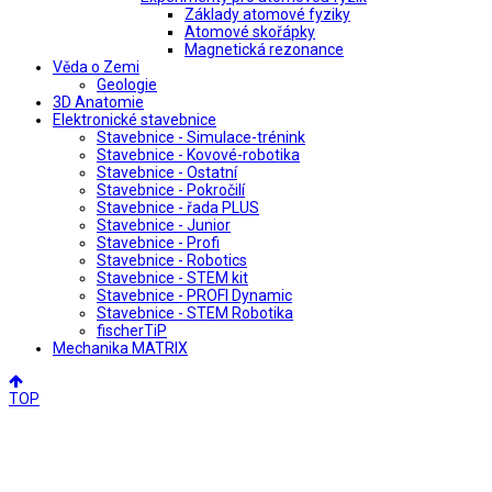
Základy atomové fyziky
Atomové skořápky
Magnetická rezonance
Věda o Zemi
Geologie
3D Anatomie
Elektronické stavebnice
Stavebnice - Simulace-trénink
Stavebnice - Kovové-robotika
Stavebnice - Ostatní
Stavebnice - Pokročilí
Stavebnice - řada PLUS
Stavebnice - Junior
Stavebnice - Profi
Stavebnice - Robotics
Stavebnice - STEM kit
Stavebnice - PROFI Dynamic
Stavebnice - STEM Robotika
fischerTiP
Mechanika MATRIX
TOP