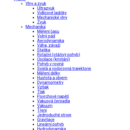
Vlny a zvuk
Ultrazvuk
Vidlicové ladičky
Mechanické vlny
Zvuk
Mechanika
Měření času
Volný pád
Aerodynamika
Váha, závaží
Statika
Rotační (otáčivý pohyb)
Oscilace (kmitání)
Pohyb v rovině
Svislá a vodorovná trajektorie
Měření délky
Hustota a objem
Dynamometry
Vztlak
Tlak
Povrchové napětí
Vakuová čerpadla
Vakuum
Tření
Jednoduché stroje
Gravitace
Lineární pohyb
Hydrodynamika