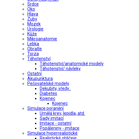
Srdce
Oko
Hlava
Zuby
Mozek
Urologie
Kůže
Mikroanatomie
Lebka
Obratle
Torza
Těhotenství
Těhotenství/anatomické modely
Těhotenství/ návleky
Ostatní
Akupunktura
Pečovatelské modely
Dekubity, vředy..
Diabetes
Kojenec
Kojenec
Simulace poranění
Umělá krev, lepidla, atd.
Sady imitací
Imitace - ostatní
Popáleniny - imitace
Simulace hyperrealistické
Realistické obličeje