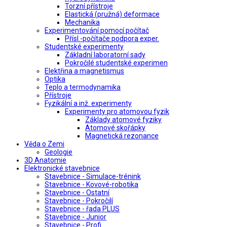
Torzní přístroje
Elastická (pružná) deformace
Mechanika
Experimentování pomocí počítač
Přísl.-počítače podpora exper.
Studentské experimenty
Základní laboratorní sady
Pokročilé studentské experimen
Elektřina a magnetismus
Optika
Teplo a termodynamika
Přístroje
Fyzikální a inž. experimenty
Experimenty pro atomovou fyzik
Základy atomové fyziky
Atomové skořápky
Magnetická rezonance
Věda o Zemi
Geologie
3D Anatomie
Elektronické stavebnice
Stavebnice - Simulace-trénink
Stavebnice - Kovové-robotika
Stavebnice - Ostatní
Stavebnice - Pokročilí
Stavebnice - řada PLUS
Stavebnice - Junior
Stavebnice - Profi