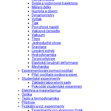
Svislá a vodorovná trajektorie
Měření délky
Hustota a objem
Dynamometry
Vztlak
Tlak
Povrchové napětí
Vakuová čerpadla
Vakuum
Tření
Jednoduché stroje
Gravitace
Lineární pohyb
Hydrodynamika
Torzní přístroje
Elastická (pružná) deformace
Mechanika
Experimentování pomocí počítač
Přísl.-počítače podpora exper.
Studentské experimenty
Základní laboratorní sady
Pokročilé studentské experimen
Elektřina a magnetismus
Optika
Teplo a termodynamika
Přístroje
Fyzikální a inž. experimenty
Experimenty pro atomovou fyzik