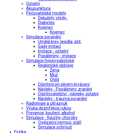
Ostatní
Akupunktura
Pečovatelské modely
Dekubity, vředy..
Diabetes
Kojenec
Kojenec
Simulace poranění
Umělá krev, lepidla, atd.
Sady imitací
Imitace - ostatní
Popáleniny - imitace
Simulace hyperrealistické
Realistické obličeje
Žena
Muž
Child
Ošetření při silném krvácení
Návleky - Popáleniny, zranění
Ošetřovatelství - návleky, ostatní
Návleky - trauma poranění
Radiologie a ultrazvuk
Výuka dezinfekce rukou
Prevence, kouření, alkohol
Simulace - figuríny, choroby
Civilizační nemoci, stáří
Simulace ochrnutí
Fyzika