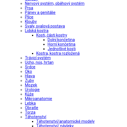
Nervový systém, oběhový systém
Prsa
Pánev a genitálie
Plíce
Klouby
Svaly, svalová postava
Lidská kostra
Kosti, části kostry
Dolní končetina
Horní končetina
Jednotlivé kosti
Kostra, kostra rozložená
Trávicí systém
Ucho, nos, hrtan
Srdce
Oko
Hlava
Zuby
Mozek
Urologie
Kůže
Mikroanatomie
Lebka
Obratle
Torza
Těhotenství
Těhotenství/anatomické modely
Těhotenství/ návleky