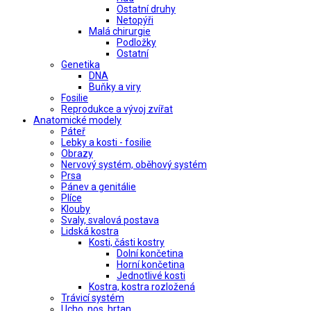
Ostatní druhy
Netopýři
Malá chirurgie
Podložky
Ostatní
Genetika
DNA
Buňky a viry
Fosilie
Reprodukce a vývoj zvířat
Anatomické modely
Páteř
Lebky a kosti - fosilie
Obrazy
Nervový systém, oběhový systém
Prsa
Pánev a genitálie
Plíce
Klouby
Svaly, svalová postava
Lidská kostra
Kosti, části kostry
Dolní končetina
Horní končetina
Jednotlivé kosti
Kostra, kostra rozložená
Trávicí systém
Ucho, nos, hrtan