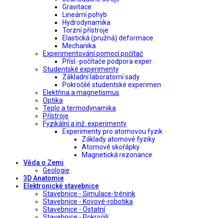
Gravitace
Lineární pohyb
Hydrodynamika
Torzní přístroje
Elastická (pružná) deformace
Mechanika
Experimentování pomocí počítač
Přísl.-počítače podpora exper.
Studentské experimenty
Základní laboratorní sady
Pokročilé studentské experimen
Elektřina a magnetismus
Optika
Teplo a termodynamika
Přístroje
Fyzikální a inž. experimenty
Experimenty pro atomovou fyzik
Základy atomové fyziky
Atomové skořápky
Magnetická rezonance
Věda o Zemi
Geologie
3D Anatomie
Elektronické stavebnice
Stavebnice - Simulace-trénink
Stavebnice - Kovové-robotika
Stavebnice - Ostatní
Stavebnice - Pokročilí