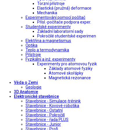
Torzní přístroje
Elastická (pružná) deformace
Mechanika
Experimentování pomocí počítač
Přísl.-počítače podpora exper.
Studentské experimenty
Základní laboratorní sady
Pokročilé studentské experimen
Elektřina a magnetismus
Optika
Teplo a termodynamika
Přístroje
Fyzikální a inž. experimenty
Experimenty pro atomovou fyzik
Základy atomové fyziky
Atomové skořápky
Magnetická rezonance
Věda o Zemi
Geologie
3D Anatomie
Elektronické stavebnice
Stavebnice - Simulace-trénink
Stavebnice - Kovové-robotika
Stavebnice - Ostatní
Stavebnice - Pokročilí
Stavebnice - řada PLUS
Stavebnice - Junior
Stavebnice - Profi