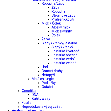
Ropucha/žáby
Žáby
Ropucha
Stromové žáby
Pralesničkovití
Mlok / Čolek
Alpský mlok
Mlok skvrnitý
Čolek
Želva
Slepýš křehký/ještěrka
Slepýš křehký
Ještěrka živorodá
Ještěrka obecná
Ještěrka zední
Ještěrka zelená
Had
Ostatní druhy
Netopýři
Malá chirurgie
Podložky
Ostatní
Genetika
DNA
Buňky a viry
Fosilie
Reprodukce a vývoj zvířat
Anatomické modely