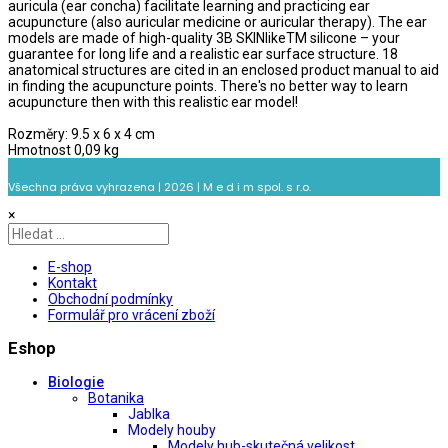
auricula (ear concha) facilitate learning and practicing ear
acupuncture (also auricular medicine or auricular therapy). The ear
models are made of high-quality 3B SKINlikeTM silicone – your
guarantee for long life and a realistic ear surface structure. 18
anatomical structures are cited in an enclosed product manual to aid
in finding the acupuncture points. There's no better way to learn
acupuncture then with this realistic ear model!
Rozměry: 9.5 x 6 x 4 cm
Hmotnost 0,09 kg
Všechna práva vyhrazena | 2026 | M e d i m spol. s r.o.
×
E-shop
Kontakt
Obchodní podmínky
Formulář pro vrácení zboží
Eshop
Biologie
Botanika
Jablka
Modely houby
Modely hub-skutečná velikost