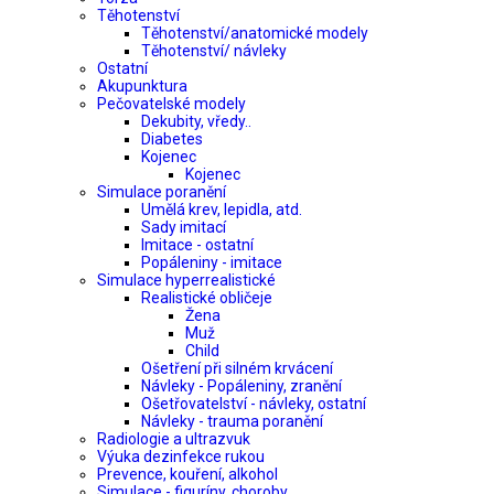
Těhotenství
Těhotenství/anatomické modely
Těhotenství/ návleky
Ostatní
Akupunktura
Pečovatelské modely
Dekubity, vředy..
Diabetes
Kojenec
Kojenec
Simulace poranění
Umělá krev, lepidla, atd.
Sady imitací
Imitace - ostatní
Popáleniny - imitace
Simulace hyperrealistické
Realistické obličeje
Žena
Muž
Child
Ošetření při silném krvácení
Návleky - Popáleniny, zranění
Ošetřovatelství - návleky, ostatní
Návleky - trauma poranění
Radiologie a ultrazvuk
Výuka dezinfekce rukou
Prevence, kouření, alkohol
Simulace - figuríny, choroby