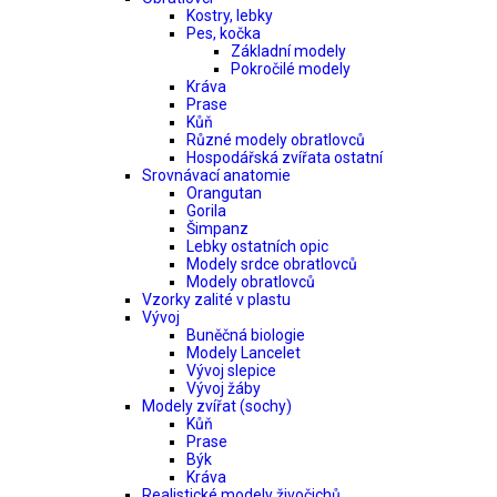
Kostry, lebky
Pes, kočka
Základní modely
Pokročilé modely
Kráva
Prase
Kůň
Různé modely obratlovců
Hospodářská zvířata ostatní
Srovnávací anatomie
Orangutan
Gorila
Šimpanz
Lebky ostatních opic
Modely srdce obratlovců
Modely obratlovců
Vzorky zalité v plastu
Vývoj
Buněčná biologie
Modely Lancelet
Vývoj slepice
Vývoj žáby
Modely zvířat (sochy)
Kůň
Prase
Býk
Kráva
Realistické modely živočichů