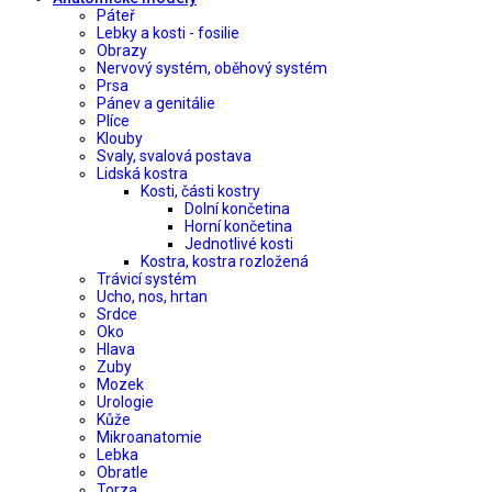
Páteř
Lebky a kosti - fosilie
Obrazy
Nervový systém, oběhový systém
Prsa
Pánev a genitálie
Plíce
Klouby
Svaly, svalová postava
Lidská kostra
Kosti, části kostry
Dolní končetina
Horní končetina
Jednotlivé kosti
Kostra, kostra rozložená
Trávicí systém
Ucho, nos, hrtan
Srdce
Oko
Hlava
Zuby
Mozek
Urologie
Kůže
Mikroanatomie
Lebka
Obratle
Torza