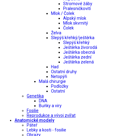
Stromové žáby
Pralesničkovití
Mlok / Čolek
Alpský mlok
Mlok skvrnitý
Čolek
Želva
Slepýš křehký/ještěrka
Slepýš křehký
Ještěrka živorodá
Ještěrka obecná
Ještěrka zední
Ještěrka zelená
Had
Ostatní druhy
Netopýři
Malá chirurgie
Podložky
Ostatní
Genetika
DNA
Buňky a viry
Fosilie
Reprodukce a vývoj zvířat
Anatomické modely
Páteř
Lebky a kosti - fosilie
Obrazy