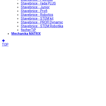
Stavebnice - řada PLUS
Stavebnice - Junior
Stavebnice - Profi
Stavebnice - Robotics
Stavebnice - STEM kit
Stavebnice - PROFI Dynamic
Stavebnice - STEM Robotika
fischerTiP
Mechanika MATRIX
TOP