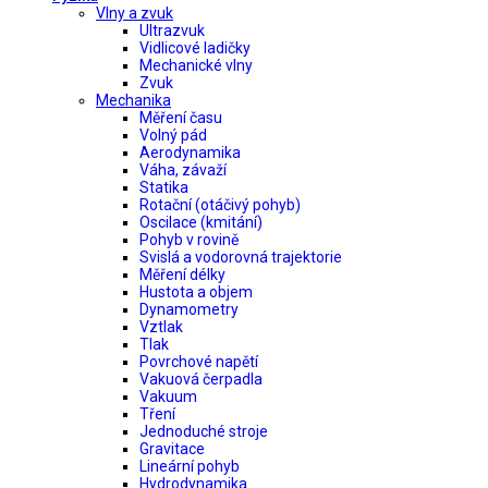
Vlny a zvuk
Ultrazvuk
Vidlicové ladičky
Mechanické vlny
Zvuk
Mechanika
Měření času
Volný pád
Aerodynamika
Váha, závaží
Statika
Rotační (otáčivý pohyb)
Oscilace (kmitání)
Pohyb v rovině
Svislá a vodorovná trajektorie
Měření délky
Hustota a objem
Dynamometry
Vztlak
Tlak
Povrchové napětí
Vakuová čerpadla
Vakuum
Tření
Jednoduché stroje
Gravitace
Lineární pohyb
Hydrodynamika