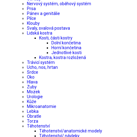
Nervový systém, oběhový systém
Prsa
Pánev a genitálie
Plíce
Klouby
Svaly, svalová postava
Lidská kostra
Kosti, části kostry
Dolní končetina
Horní končetina
Jednotlivé kosti
Kostra, kostra rozložená
Trávicí systém
Ucho, nos, hrtan
Srdce
Oko
Hlava
Zuby
Mozek
Urologie
Kůže
Mikroanatomie
Lebka
Obratle
Torza
Těhotenství
Těhotenství/anatomické modely
Těhotenství/ návleky