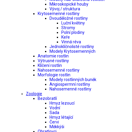
Mikroskopické houby
Vývoj / struktura
Krytosemenné rostliny
Dvouděložné rostliny
Luční květiny
Stromy
Polní plodiny
Keře
Vinná réva
Jednoklíčnolisté rostliny
Modely Krytosemenných
Anatomie rostlin
Výtrusné rostliny
Klíčení rostlin
Nahosemenné rostliny
Morfologie rostlin
Modely rostlinných buněk
Angiospermní rostliny
Nahosemenné rostliny
Zoologie
Bezobratlí
Hmyz lezoucí
Vodní
Sada
Hmyz létající
Červi
Měkkýši
Obratlovci