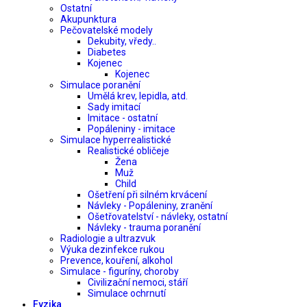
Ostatní
Akupunktura
Pečovatelské modely
Dekubity, vředy..
Diabetes
Kojenec
Kojenec
Simulace poranění
Umělá krev, lepidla, atd.
Sady imitací
Imitace - ostatní
Popáleniny - imitace
Simulace hyperrealistické
Realistické obličeje
Žena
Muž
Child
Ošetření při silném krvácení
Návleky - Popáleniny, zranění
Ošetřovatelství - návleky, ostatní
Návleky - trauma poranění
Radiologie a ultrazvuk
Výuka dezinfekce rukou
Prevence, kouření, alkohol
Simulace - figuríny, choroby
Civilizační nemoci, stáří
Simulace ochrnutí
Fyzika