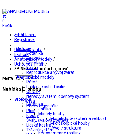
0
Košík
Přihlášení
Registrace
Biologie
Úvodní stránka
/
Botanika
E-shop
/
Zoologie
Anatomické modely
/
Genetika
Ucho, nos, hrtan
/
Fosilie
3B Akupunkturní ucho, pravé
Reprodukce a vývoj zvířat
Anatomické modely
Měna:
Páteř
Lebky a kosti - fosilie
Nabídka E-shopu
Obrazy
Nervový systém, oběhový systém
Biologie
Prsa
Botanika
Pánev a genitálie
Jablka
Plíce
Modely houby
Klouby
Modely hub-skutečná velikost
Svaly, svalová postava
Mikroskopické houby
Lidská kostra
Vývoj / struktura
Trávicí systém
Krytosemenné rostliny