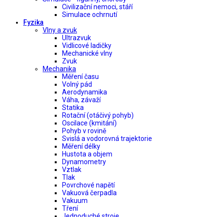
Civilizační nemoci, stáří
Simulace ochrnutí
Fyzika
Vlny a zvuk
Ultrazvuk
Vidlicové ladičky
Mechanické vlny
Zvuk
Mechanika
Měření času
Volný pád
Aerodynamika
Váha, závaží
Statika
Rotační (otáčivý pohyb)
Oscilace (kmitání)
Pohyb v rovině
Svislá a vodorovná trajektorie
Měření délky
Hustota a objem
Dynamometry
Vztlak
Tlak
Povrchové napětí
Vakuová čerpadla
Vakuum
Tření
Jednoduché stroje