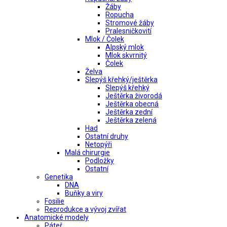
Žáby
Ropucha
Stromové žáby
Pralesničkovití
Mlok / Čolek
Alpský mlok
Mlok skvrnitý
Čolek
Želva
Slepýš křehký/ještěrka
Slepýš křehký
Ještěrka živorodá
Ještěrka obecná
Ještěrka zední
Ještěrka zelená
Had
Ostatní druhy
Netopýři
Malá chirurgie
Podložky
Ostatní
Genetika
DNA
Buňky a viry
Fosilie
Reprodukce a vývoj zvířat
Anatomické modely
Páteř