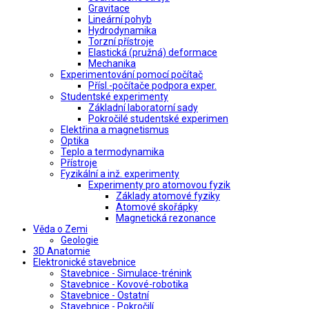
Gravitace
Lineární pohyb
Hydrodynamika
Torzní přístroje
Elastická (pružná) deformace
Mechanika
Experimentování pomocí počítač
Přísl.-počítače podpora exper.
Studentské experimenty
Základní laboratorní sady
Pokročilé studentské experimen
Elektřina a magnetismus
Optika
Teplo a termodynamika
Přístroje
Fyzikální a inž. experimenty
Experimenty pro atomovou fyzik
Základy atomové fyziky
Atomové skořápky
Magnetická rezonance
Věda o Zemi
Geologie
3D Anatomie
Elektronické stavebnice
Stavebnice - Simulace-trénink
Stavebnice - Kovové-robotika
Stavebnice - Ostatní
Stavebnice - Pokročilí