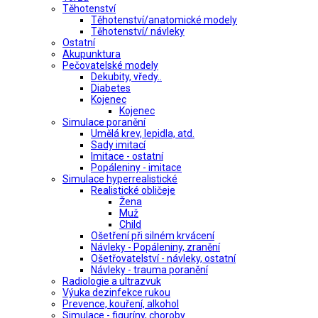
Těhotenství
Těhotenství/anatomické modely
Těhotenství/ návleky
Ostatní
Akupunktura
Pečovatelské modely
Dekubity, vředy..
Diabetes
Kojenec
Kojenec
Simulace poranění
Umělá krev, lepidla, atd.
Sady imitací
Imitace - ostatní
Popáleniny - imitace
Simulace hyperrealistické
Realistické obličeje
Žena
Muž
Child
Ošetření při silném krvácení
Návleky - Popáleniny, zranění
Ošetřovatelství - návleky, ostatní
Návleky - trauma poranění
Radiologie a ultrazvuk
Výuka dezinfekce rukou
Prevence, kouření, alkohol
Simulace - figuríny, choroby