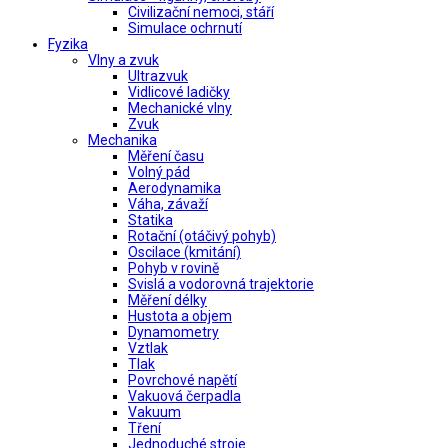
Civilizační nemoci, stáří
Simulace ochrnutí
Fyzika
Vlny a zvuk
Ultrazvuk
Vidlicové ladičky
Mechanické vlny
Zvuk
Mechanika
Měření času
Volný pád
Aerodynamika
Váha, závaží
Statika
Rotační (otáčivý pohyb)
Oscilace (kmitání)
Pohyb v rovině
Svislá a vodorovná trajektorie
Měření délky
Hustota a objem
Dynamometry
Vztlak
Tlak
Povrchové napětí
Vakuová čerpadla
Vakuum
Tření
Jednoduché stroje