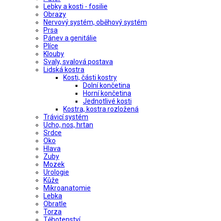
Lebky a kosti - fosilie
Obrazy
Nervový systém, oběhový systém
Prsa
Pánev a genitálie
Plíce
Klouby
Svaly, svalová postava
Lidská kostra
Kosti, části kostry
Dolní končetina
Horní končetina
Jednotlivé kosti
Kostra, kostra rozložená
Trávicí systém
Ucho, nos, hrtan
Srdce
Oko
Hlava
Zuby
Mozek
Urologie
Kůže
Mikroanatomie
Lebka
Obratle
Torza
Těhotenství