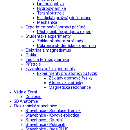
Lineární pohyb
Hydrodynamika
Torzní přístroje
Elastická (pružná) deformace
Mechanika
Experimentování pomocí počítač
Přísl.-počítače podpora exper.
Studentské experimenty
Základní laboratorní sady
Pokročilé studentské experimen
Elektřina a magnetismus
Optika
Teplo a termodynamika
Přístroje
Fyzikální a inž. experimenty
Experimenty pro atomovou fyzik
Základy atomové fyziky
Atomové skořápky
Magnetická rezonance
Věda o Zemi
Geologie
3D Anatomie
Elektronické stavebnice
Stavebnice - Simulace-trénink
Stavebnice - Kovové-robotika
Stavebnice - Ostatní
Stavebnice - Pokročilí
Stavebnice - řada PLUS