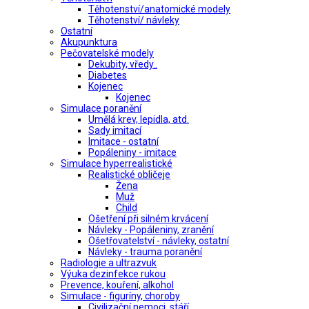
Těhotenství/anatomické modely
Těhotenství/ návleky
Ostatní
Akupunktura
Pečovatelské modely
Dekubity, vředy..
Diabetes
Kojenec
Kojenec
Simulace poranění
Umělá krev, lepidla, atd.
Sady imitací
Imitace - ostatní
Popáleniny - imitace
Simulace hyperrealistické
Realistické obličeje
Žena
Muž
Child
Ošetření při silném krvácení
Návleky - Popáleniny, zranění
Ošetřovatelství - návleky, ostatní
Návleky - trauma poranění
Radiologie a ultrazvuk
Výuka dezinfekce rukou
Prevence, kouření, alkohol
Simulace - figuríny, choroby
Civilizační nemoci, stáří