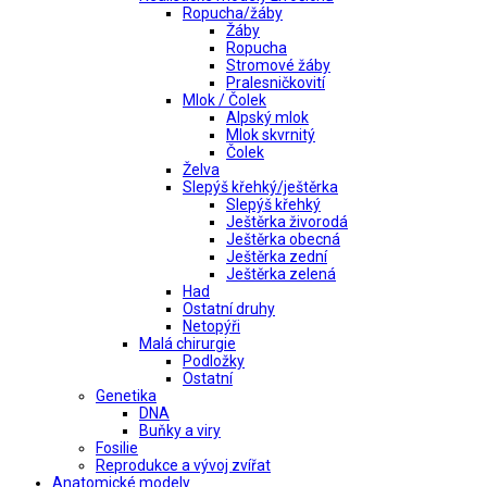
Ropucha/žáby
Žáby
Ropucha
Stromové žáby
Pralesničkovití
Mlok / Čolek
Alpský mlok
Mlok skvrnitý
Čolek
Želva
Slepýš křehký/ještěrka
Slepýš křehký
Ještěrka živorodá
Ještěrka obecná
Ještěrka zední
Ještěrka zelená
Had
Ostatní druhy
Netopýři
Malá chirurgie
Podložky
Ostatní
Genetika
DNA
Buňky a viry
Fosilie
Reprodukce a vývoj zvířat
Anatomické modely