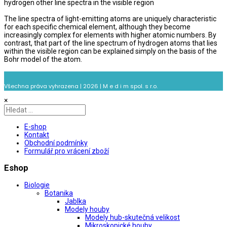
hydrogen other line spectra in the visible region
The line spectra of light-emitting atoms are uniquely characteristic
for each specific chemical element, although they become
increasingly complex for elements with higher atomic numbers. By
contrast, that part of the line spectrum of hydrogen atoms that lies
within the visible region can be explained simply on the basis of the
Bohr model of the atom.
Všechna práva vyhrazena | 2026 | M e d i m spol. s r.o.
×
E-shop
Kontakt
Obchodní podmínky
Formulář pro vrácení zboží
Eshop
Biologie
Botanika
Jablka
Modely houby
Modely hub-skutečná velikost
Mikroskopické houby