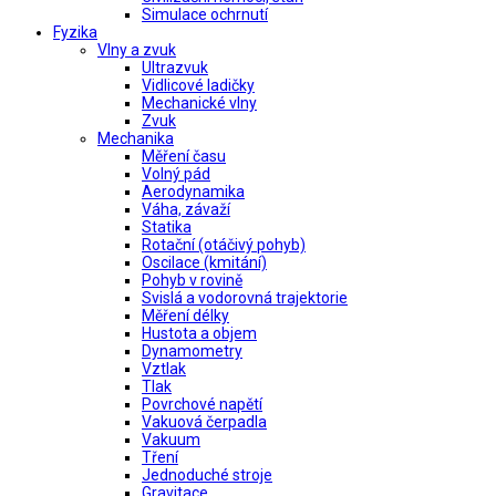
Simulace ochrnutí
Fyzika
Vlny a zvuk
Ultrazvuk
Vidlicové ladičky
Mechanické vlny
Zvuk
Mechanika
Měření času
Volný pád
Aerodynamika
Váha, závaží
Statika
Rotační (otáčivý pohyb)
Oscilace (kmitání)
Pohyb v rovině
Svislá a vodorovná trajektorie
Měření délky
Hustota a objem
Dynamometry
Vztlak
Tlak
Povrchové napětí
Vakuová čerpadla
Vakuum
Tření
Jednoduché stroje
Gravitace