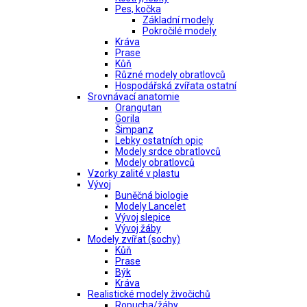
Pes, kočka
Základní modely
Pokročilé modely
Kráva
Prase
Kůň
Různé modely obratlovců
Hospodářská zvířata ostatní
Srovnávací anatomie
Orangutan
Gorila
Šimpanz
Lebky ostatních opic
Modely srdce obratlovců
Modely obratlovců
Vzorky zalité v plastu
Vývoj
Buněčná biologie
Modely Lancelet
Vývoj slepice
Vývoj žáby
Modely zvířat (sochy)
Kůň
Prase
Býk
Kráva
Realistické modely živočichů
Ropucha/žáby