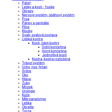
Páteř
Lebky a kosti - fosilie
Obrazy
Nervový systém, oběhový systém
Prsa
Pánev a genitálie
Plíce
Klouby
Svaly, svalová postava
Lidská kostra
Kosti, části kostry
Dolní končetina
Horní končetina
Jednotlivé kosti
Kostra, kostra rozložená
Trávicí systém
Ucho, nos, hrtan
Srdce
Oko
Hlava
Zuby
Mozek
Urologie
Kůže
Mikroanatomie
Lebka
Obratle
Torza