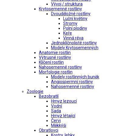
Vývoj / struktura
Krytosemenné rostliny
Dvouděložné rostliny
Luční květiny
Stromy
Polní plodiny
Keře
Vinná réva
Jednoklíčnolisté rostliny
Modely Krytosemenných
Anatomie rostlin
Výtrusné rostliny
Klíčení rostlin
Nahosemenné rostliny
Morfologie rostlin
Modely rostlinných buněk
Angiospermní rostliny
Nahosemenné rostliny
Zoologie
Bezobratlí
Hmyz lezoucí
Vodní
Sada
Hmyz létající
Červi
Měkkýši
Obratlovci
Kostry, lebky