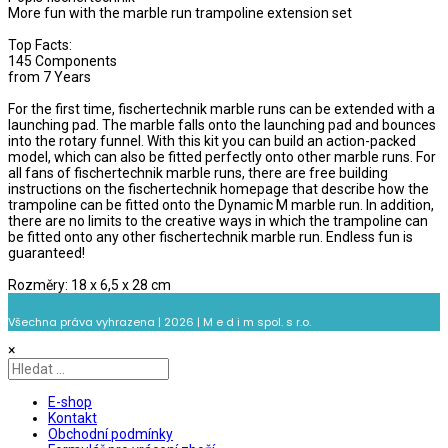
More fun with the marble run trampoline extension set
Top Facts:
145 Components
from 7 Years
For the first time, fischertechnik marble runs can be extended with a
launching pad. The marble falls onto the launching pad and bounces
into the rotary funnel. With this kit you can build an action-packed
model, which can also be fitted perfectly onto other marble runs. For
all fans of fischertechnik marble runs, there are free building
instructions on the fischertechnik homepage that describe how the
trampoline can be fitted onto the Dynamic M marble run. In addition,
there are no limits to the creative ways in which the trampoline can
be fitted onto any other fischertechnik marble run. Endless fun is
guaranteed!
Rozměry: 18 x 6,5 x 28 cm
Všechna práva vyhrazena | 2026 | M e d i m spol. s r.o.
×
E-shop
Kontakt
Obchodní podmínky