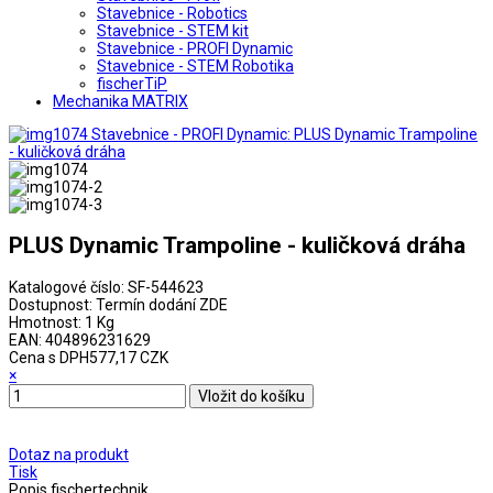
Stavebnice - Robotics
Stavebnice - STEM kit
Stavebnice - PROFI Dynamic
Stavebnice - STEM Robotika
fischerTiP
Mechanika MATRIX
PLUS Dynamic Trampoline - kuličková dráha
Katalogové číslo:
SF-544623
Dostupnost:
Termín dodání ZDE
Hmotnost:
1 Kg
EAN:
404896231629
Cena s DPH
577,17 CZK
×
Dotaz na produkt
Tisk
Popis
fischertechnik