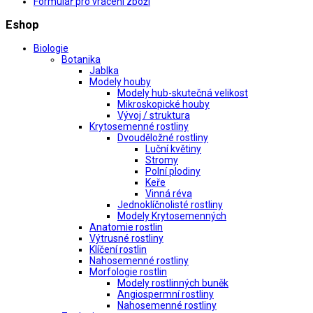
Formulář pro vrácení zboží
Eshop
Biologie
Botanika
Jablka
Modely houby
Modely hub-skutečná velikost
Mikroskopické houby
Vývoj / struktura
Krytosemenné rostliny
Dvouděložné rostliny
Luční květiny
Stromy
Polní plodiny
Keře
Vinná réva
Jednoklíčnolisté rostliny
Modely Krytosemenných
Anatomie rostlin
Výtrusné rostliny
Klíčení rostlin
Nahosemenné rostliny
Morfologie rostlin
Modely rostlinných buněk
Angiospermní rostliny
Nahosemenné rostliny