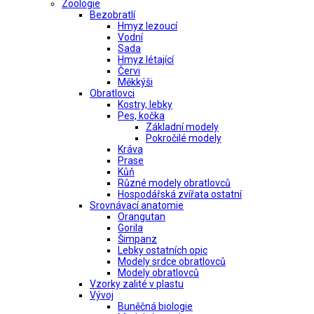
Zoologie
Bezobratlí
Hmyz lezoucí
Vodní
Sada
Hmyz létající
Červi
Měkkýši
Obratlovci
Kostry, lebky
Pes, kočka
Základní modely
Pokročilé modely
Kráva
Prase
Kůň
Různé modely obratlovců
Hospodářská zvířata ostatní
Srovnávací anatomie
Orangutan
Gorila
Šimpanz
Lebky ostatních opic
Modely srdce obratlovců
Modely obratlovců
Vzorky zalité v plastu
Vývoj
Buněčná biologie