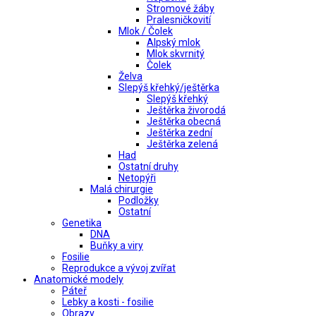
Stromové žáby
Pralesničkovití
Mlok / Čolek
Alpský mlok
Mlok skvrnitý
Čolek
Želva
Slepýš křehký/ještěrka
Slepýš křehký
Ještěrka živorodá
Ještěrka obecná
Ještěrka zední
Ještěrka zelená
Had
Ostatní druhy
Netopýři
Malá chirurgie
Podložky
Ostatní
Genetika
DNA
Buňky a viry
Fosilie
Reprodukce a vývoj zvířat
Anatomické modely
Páteř
Lebky a kosti - fosilie
Obrazy