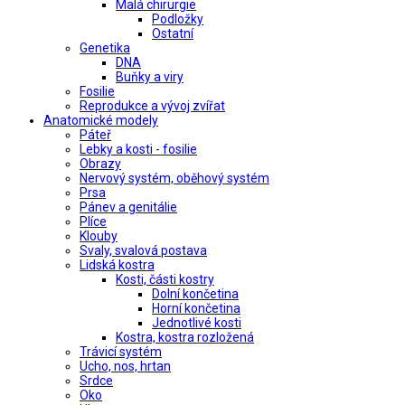
Malá chirurgie
Podložky
Ostatní
Genetika
DNA
Buňky a viry
Fosilie
Reprodukce a vývoj zvířat
Anatomické modely
Páteř
Lebky a kosti - fosilie
Obrazy
Nervový systém, oběhový systém
Prsa
Pánev a genitálie
Plíce
Klouby
Svaly, svalová postava
Lidská kostra
Kosti, části kostry
Dolní končetina
Horní končetina
Jednotlivé kosti
Kostra, kostra rozložená
Trávicí systém
Ucho, nos, hrtan
Srdce
Oko