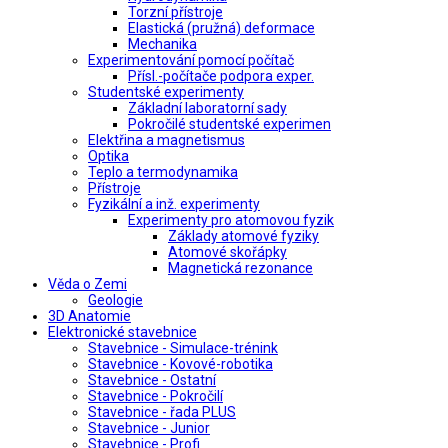
Torzní přístroje
Elastická (pružná) deformace
Mechanika
Experimentování pomocí počítač
Přísl.-počítače podpora exper.
Studentské experimenty
Základní laboratorní sady
Pokročilé studentské experimen
Elektřina a magnetismus
Optika
Teplo a termodynamika
Přístroje
Fyzikální a inž. experimenty
Experimenty pro atomovou fyzik
Základy atomové fyziky
Atomové skořápky
Magnetická rezonance
Věda o Zemi
Geologie
3D Anatomie
Elektronické stavebnice
Stavebnice - Simulace-trénink
Stavebnice - Kovové-robotika
Stavebnice - Ostatní
Stavebnice - Pokročilí
Stavebnice - řada PLUS
Stavebnice - Junior
Stavebnice - Profi