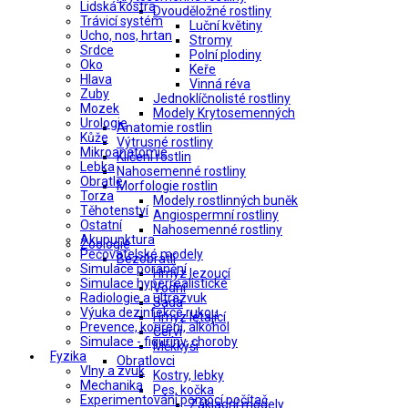
Lidská kostra
Dvouděložné rostliny
Trávicí systém
Luční květiny
Ucho, nos, hrtan
Stromy
Srdce
Polní plodiny
Oko
Keře
Hlava
Vinná réva
Zuby
Jednoklíčnolisté rostliny
Mozek
Modely Krytosemenných
Urologie
Anatomie rostlin
Kůže
Výtrusné rostliny
Mikroanatomie
Klíčení rostlin
Lebka
Nahosemenné rostliny
Obratle
Morfologie rostlin
Torza
Modely rostlinných buněk
Těhotenství
Angiospermní rostliny
Ostatní
Nahosemenné rostliny
Akupunktura
Zoologie
Pečovatelské modely
Bezobratlí
Simulace poranění
Hmyz lezoucí
Simulace hyperrealistické
Vodní
Radiologie a ultrazvuk
Sada
Výuka dezinfekce rukou
Hmyz létající
Prevence, kouření, alkohol
Červi
Simulace - figuríny, choroby
Měkkýši
Fyzika
Obratlovci
Vlny a zvuk
Kostry, lebky
Mechanika
Pes, kočka
Experimentování pomocí počítač
Základní modely