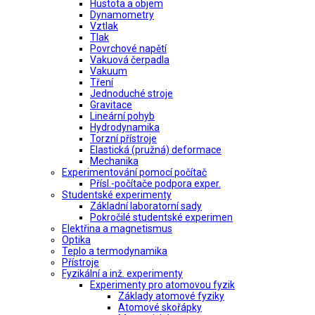
Hustota a objem
Dynamometry
Vztlak
Tlak
Povrchové napětí
Vakuová čerpadla
Vakuum
Tření
Jednoduché stroje
Gravitace
Lineární pohyb
Hydrodynamika
Torzní přístroje
Elastická (pružná) deformace
Mechanika
Experimentování pomocí počítač
Přísl.-počítače podpora exper.
Studentské experimenty
Základní laboratorní sady
Pokročilé studentské experimen
Elektřina a magnetismus
Optika
Teplo a termodynamika
Přístroje
Fyzikální a inž. experimenty
Experimenty pro atomovou fyzik
Základy atomové fyziky
Atomové skořápky