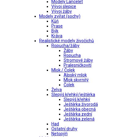
Modely Lancelet
Vývoj slepice
Vývoj žáby
Modely zvířat (sochy)
Kůň
Prase
Býk
Kráva
Realistické modely živočichů
Ropucha/žáby
Žáby
Ropucha
Stromové žáby
Pralesničkovití
Mlok / Čolek
Alpský mlok
Mlok skvrnitý
Čolek
Želva
Slepýš křehký/ještěrka
Slepýš křehký
Ještěrka živorodá
Ještěrka obecná
Ještěrka zední
Ještěrka zelená
Had
Ostatní druhy
Netopýři