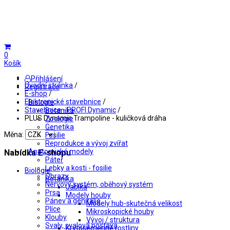
0
Košík
Přihlášení
Úvodní stránka
/
Registrace
E-shop
/
Elektronické stavebnice
/
Biologie
Stavebnice - PROFI Dynamic
/
Botanika
PLUS Dynamic Trampoline - kuličková dráha
Zoologie
Genetika
Měna:
Fosilie
Reprodukce a vývoj zvířat
Anatomické modely
Nabídka E-shopu
Páteř
Lebky a kosti - fosilie
Biologie
Obrazy
Botanika
Nervový systém, oběhový systém
Jablka
Prsa
Modely houby
Pánev a genitálie
Modely hub-skutečná velikost
Plíce
Mikroskopické houby
Klouby
Vývoj / struktura
Svaly, svalová postava
Krytosemenné rostliny