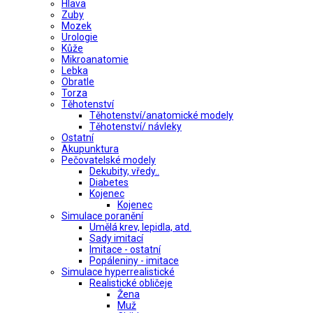
Hlava
Zuby
Mozek
Urologie
Kůže
Mikroanatomie
Lebka
Obratle
Torza
Těhotenství
Těhotenství/anatomické modely
Těhotenství/ návleky
Ostatní
Akupunktura
Pečovatelské modely
Dekubity, vředy..
Diabetes
Kojenec
Kojenec
Simulace poranění
Umělá krev, lepidla, atd.
Sady imitací
Imitace - ostatní
Popáleniny - imitace
Simulace hyperrealistické
Realistické obličeje
Žena
Muž