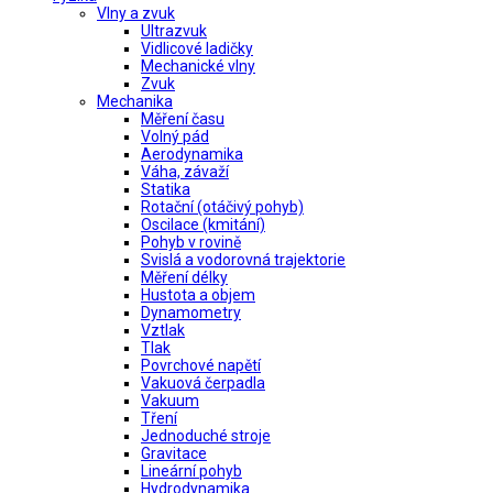
Vlny a zvuk
Ultrazvuk
Vidlicové ladičky
Mechanické vlny
Zvuk
Mechanika
Měření času
Volný pád
Aerodynamika
Váha, závaží
Statika
Rotační (otáčivý pohyb)
Oscilace (kmitání)
Pohyb v rovině
Svislá a vodorovná trajektorie
Měření délky
Hustota a objem
Dynamometry
Vztlak
Tlak
Povrchové napětí
Vakuová čerpadla
Vakuum
Tření
Jednoduché stroje
Gravitace
Lineární pohyb
Hydrodynamika