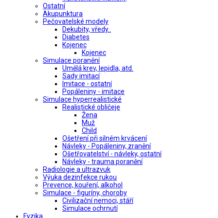
Ostatní
Akupunktura
Pečovatelské modely
Dekubity, vředy..
Diabetes
Kojenec
Kojenec
Simulace poranění
Umělá krev, lepidla, atd.
Sady imitací
Imitace - ostatní
Popáleniny - imitace
Simulace hyperrealistické
Realistické obličeje
Žena
Muž
Child
Ošetření při silném krvácení
Návleky - Popáleniny, zranění
Ošetřovatelství - návleky, ostatní
Návleky - trauma poranění
Radiologie a ultrazvuk
Výuka dezinfekce rukou
Prevence, kouření, alkohol
Simulace - figuríny, choroby
Civilizační nemoci, stáří
Simulace ochrnutí
Fyzika