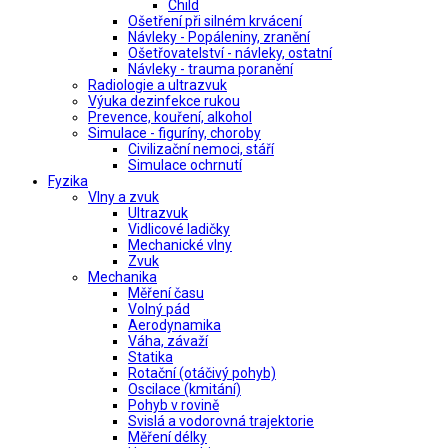
Child
Ošetření při silném krvácení
Návleky - Popáleniny, zranění
Ošetřovatelství - návleky, ostatní
Návleky - trauma poranění
Radiologie a ultrazvuk
Výuka dezinfekce rukou
Prevence, kouření, alkohol
Simulace - figuríny, choroby
Civilizační nemoci, stáří
Simulace ochrnutí
Fyzika
Vlny a zvuk
Ultrazvuk
Vidlicové ladičky
Mechanické vlny
Zvuk
Mechanika
Měření času
Volný pád
Aerodynamika
Váha, závaží
Statika
Rotační (otáčivý pohyb)
Oscilace (kmitání)
Pohyb v rovině
Svislá a vodorovná trajektorie
Měření délky