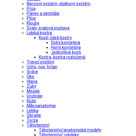
Nervový systém, oběhový systém
Prsa
Pánev a genitálie
Plíce
Klouby
Svaly, svalová postava
Lidská kostra
Kosti, části kostry
Dolní končetina
Horní končetina
Jednotlivé kosti
Kostra, kostra rozložená
Trávicí systém
Ucho, nos, hrtan
Srdce
Oko
Hlava
Zuby
Mozek
Urologie
Kůže
Mikroanatomie
Lebka
Obratle
Torza
Těhotenství
Těhotenství/anatomické modely
Těhotenství/ návleky