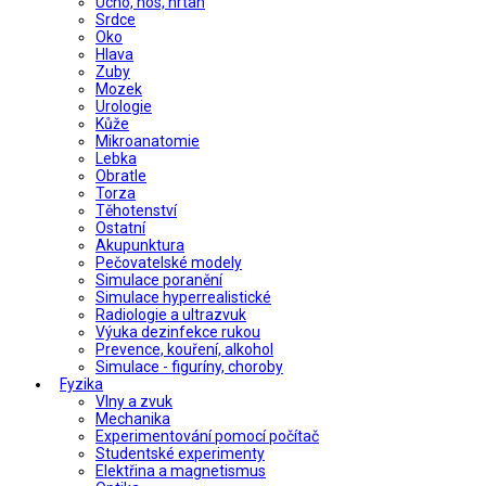
Ucho, nos, hrtan
Srdce
Oko
Hlava
Zuby
Mozek
Urologie
Kůže
Mikroanatomie
Lebka
Obratle
Torza
Těhotenství
Ostatní
Akupunktura
Pečovatelské modely
Simulace poranění
Simulace hyperrealistické
Radiologie a ultrazvuk
Výuka dezinfekce rukou
Prevence, kouření, alkohol
Simulace - figuríny, choroby
Fyzika
Vlny a zvuk
Mechanika
Experimentování pomocí počítač
Studentské experimenty
Elektřina a magnetismus