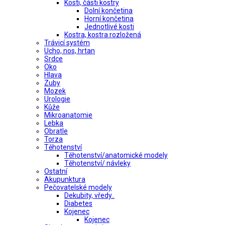
Kosti, části kostry
Dolní končetina
Horní končetina
Jednotlivé kosti
Kostra, kostra rozložená
Trávicí systém
Ucho, nos, hrtan
Srdce
Oko
Hlava
Zuby
Mozek
Urologie
Kůže
Mikroanatomie
Lebka
Obratle
Torza
Těhotenství
Těhotenství/anatomické modely
Těhotenství/ návleky
Ostatní
Akupunktura
Pečovatelské modely
Dekubity, vředy..
Diabetes
Kojenec
Kojenec