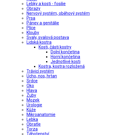
Lebky a kosti - fosilie
Obrazy
Nervový systém, oběhový systém
Prsa
Pánev a genitálie
Plíce
Klouby
Svaly, svalová postava
Lidská kostra
Kosti, části kostry
Dolní končetina
Horní končetina
Jednotlivé kosti
Kostra, kostra rozložená
Trávicí systém
Ucho, nos, hrtan
Srdce
Oko
Hlava
Zuby
Mozek
Urologie
Kůže
Mikroanatomie
Lebka
Obratle
Torza
Těhotenství