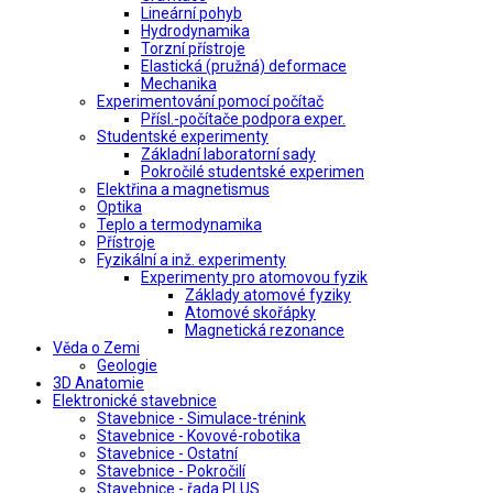
Lineární pohyb
Hydrodynamika
Torzní přístroje
Elastická (pružná) deformace
Mechanika
Experimentování pomocí počítač
Přísl.-počítače podpora exper.
Studentské experimenty
Základní laboratorní sady
Pokročilé studentské experimen
Elektřina a magnetismus
Optika
Teplo a termodynamika
Přístroje
Fyzikální a inž. experimenty
Experimenty pro atomovou fyzik
Základy atomové fyziky
Atomové skořápky
Magnetická rezonance
Věda o Zemi
Geologie
3D Anatomie
Elektronické stavebnice
Stavebnice - Simulace-trénink
Stavebnice - Kovové-robotika
Stavebnice - Ostatní
Stavebnice - Pokročilí
Stavebnice - řada PLUS