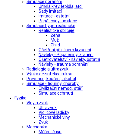
Simulace poranění
Umělá krev, lepidla, atd.
Sady imitací
Imitace - ostatní
Popáleniny - imitace
Simulace hyperrealistické
Realistické obličeje
Žena
Muž
Child
Ošetření při silném krvácení
Návleky - Popáleniny, zranění
Ošetřovatelství - návleky, ostatní
Návleky - trauma poranění
Radiologie a ultrazvuk
Výuka dezinfekce rukou
Prevence, kouření, alkohol
Simulace - figuríny, choroby
Civilizační nemoci, stáří
Simulace ochrnutí
Fyzika
Vlny a zvuk
Ultrazvuk
Vidlicové ladičky
Mechanické vlny
Zvuk
Mechanika
Měření času