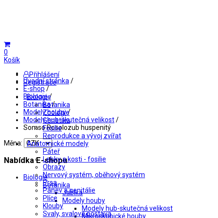
0
Košík
Přihlášení
Úvodní stránka
/
Registrace
E-shop
/
Biologie
/
Biologie
Botanika
/
Botanika
Modely houby
/
Zoologie
Modely hub-skutečná velikost
/
Genetika
Somso Rosolozub huspenitý
Fosilie
Reprodukce a vývoj zvířat
Měna:
Anatomické modely
Páteř
Lebky a kosti - fosilie
Nabídka E-shopu
Obrazy
Nervový systém, oběhový systém
Biologie
Prsa
Botanika
Pánev a genitálie
Jablka
Plíce
Modely houby
Klouby
Modely hub-skutečná velikost
Svaly, svalová postava
Mikroskopické houby