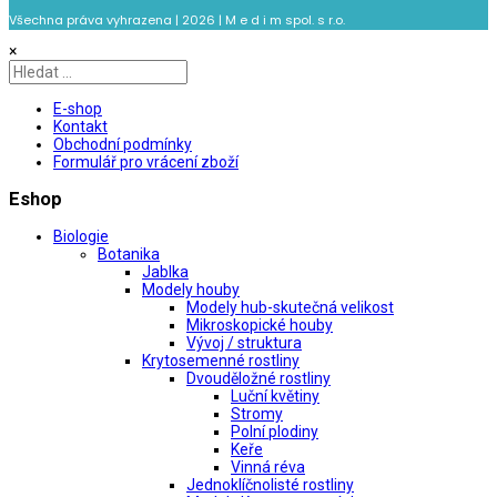
Všechna práva vyhrazena | 2026 | M e d i m spol. s r.o.
×
E-shop
Kontakt
Obchodní podmínky
Formulář pro vrácení zboží
Eshop
Biologie
Botanika
Jablka
Modely houby
Modely hub-skutečná velikost
Mikroskopické houby
Vývoj / struktura
Krytosemenné rostliny
Dvouděložné rostliny
Luční květiny
Stromy
Polní plodiny
Keře
Vinná réva
Jednoklíčnolisté rostliny