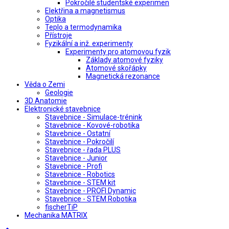
Pokročilé studentské experimen
Elektřina a magnetismus
Optika
Teplo a termodynamika
Přístroje
Fyzikální a inž. experimenty
Experimenty pro atomovou fyzik
Základy atomové fyziky
Atomové skořápky
Magnetická rezonance
Věda o Zemi
Geologie
3D Anatomie
Elektronické stavebnice
Stavebnice - Simulace-trénink
Stavebnice - Kovové-robotika
Stavebnice - Ostatní
Stavebnice - Pokročilí
Stavebnice - řada PLUS
Stavebnice - Junior
Stavebnice - Profi
Stavebnice - Robotics
Stavebnice - STEM kit
Stavebnice - PROFI Dynamic
Stavebnice - STEM Robotika
fischerTiP
Mechanika MATRIX