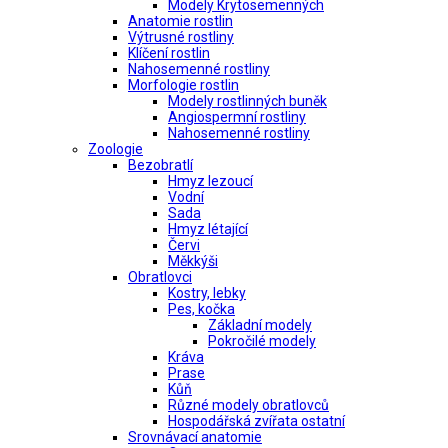
Modely Krytosemenných
Anatomie rostlin
Výtrusné rostliny
Klíčení rostlin
Nahosemenné rostliny
Morfologie rostlin
Modely rostlinných buněk
Angiospermní rostliny
Nahosemenné rostliny
Zoologie
Bezobratlí
Hmyz lezoucí
Vodní
Sada
Hmyz létající
Červi
Měkkýši
Obratlovci
Kostry, lebky
Pes, kočka
Základní modely
Pokročilé modely
Kráva
Prase
Kůň
Různé modely obratlovců
Hospodářská zvířata ostatní
Srovnávací anatomie