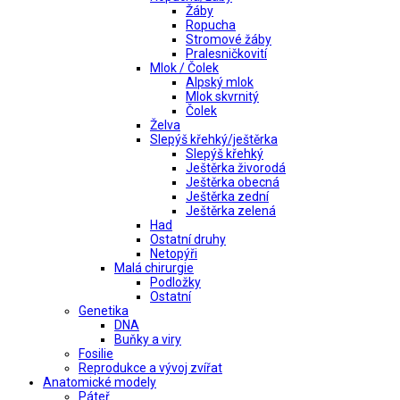
Žáby
Ropucha
Stromové žáby
Pralesničkovití
Mlok / Čolek
Alpský mlok
Mlok skvrnitý
Čolek
Želva
Slepýš křehký/ještěrka
Slepýš křehký
Ještěrka živorodá
Ještěrka obecná
Ještěrka zední
Ještěrka zelená
Had
Ostatní druhy
Netopýři
Malá chirurgie
Podložky
Ostatní
Genetika
DNA
Buňky a viry
Fosilie
Reprodukce a vývoj zvířat
Anatomické modely
Páteř