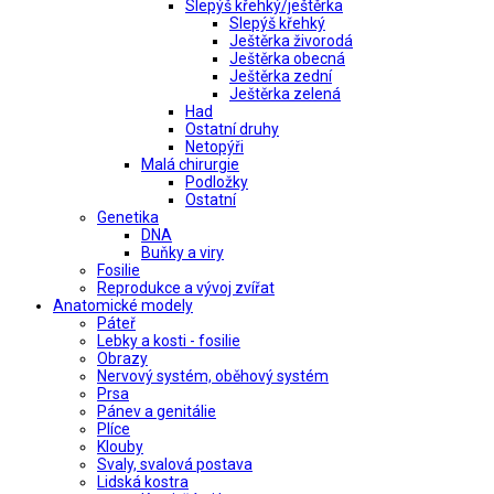
Slepýš křehký/ještěrka
Slepýš křehký
Ještěrka živorodá
Ještěrka obecná
Ještěrka zední
Ještěrka zelená
Had
Ostatní druhy
Netopýři
Malá chirurgie
Podložky
Ostatní
Genetika
DNA
Buňky a viry
Fosilie
Reprodukce a vývoj zvířat
Anatomické modely
Páteř
Lebky a kosti - fosilie
Obrazy
Nervový systém, oběhový systém
Prsa
Pánev a genitálie
Plíce
Klouby
Svaly, svalová postava
Lidská kostra