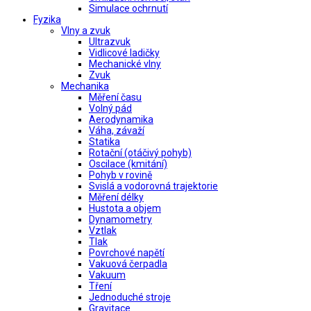
Simulace ochrnutí
Fyzika
Vlny a zvuk
Ultrazvuk
Vidlicové ladičky
Mechanické vlny
Zvuk
Mechanika
Měření času
Volný pád
Aerodynamika
Váha, závaží
Statika
Rotační (otáčivý pohyb)
Oscilace (kmitání)
Pohyb v rovině
Svislá a vodorovná trajektorie
Měření délky
Hustota a objem
Dynamometry
Vztlak
Tlak
Povrchové napětí
Vakuová čerpadla
Vakuum
Tření
Jednoduché stroje
Gravitace