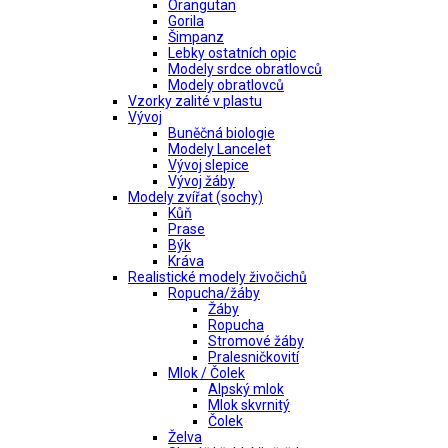
Orangutan
Gorila
Šimpanz
Lebky ostatních opic
Modely srdce obratlovců
Modely obratlovců
Vzorky zalité v plastu
Vývoj
Buněčná biologie
Modely Lancelet
Vývoj slepice
Vývoj žáby
Modely zvířat (sochy)
Kůň
Prase
Býk
Kráva
Realistické modely živočichů
Ropucha/žáby
Žáby
Ropucha
Stromové žáby
Pralesničkovití
Mlok / Čolek
Alpský mlok
Mlok skvrnitý
Čolek
Želva