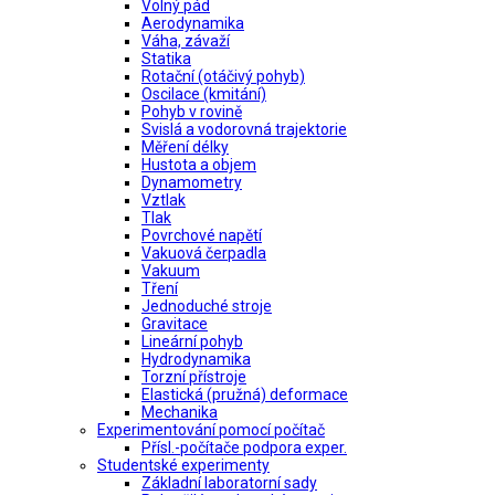
Volný pád
Aerodynamika
Váha, závaží
Statika
Rotační (otáčivý pohyb)
Oscilace (kmitání)
Pohyb v rovině
Svislá a vodorovná trajektorie
Měření délky
Hustota a objem
Dynamometry
Vztlak
Tlak
Povrchové napětí
Vakuová čerpadla
Vakuum
Tření
Jednoduché stroje
Gravitace
Lineární pohyb
Hydrodynamika
Torzní přístroje
Elastická (pružná) deformace
Mechanika
Experimentování pomocí počítač
Přísl.-počítače podpora exper.
Studentské experimenty
Základní laboratorní sady