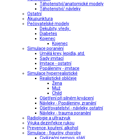
Těhotenství/anatomické modely
Těhotenství/ návleky
Ostatní
Akupunktura
Pečovatelské modely
Dekubity, vředy..
Diabetes
Kojenec
Kojenec
Simulace poranění
Umělá krev, lepidla, atd.
Sady imitací
Imitace - ostatní
Popáleniny - imitace
Simulace hyperrealistické
Realistické obličeje
Žena
Muž
Child
Ošetření při silném krvácení
Návleky - Popáleniny, zranění
Ošetřovatelství - návleky, ostatní
Návleky - trauma poranění
Radiologie a ultrazvuk
Výuka dezinfekce rukou
Prevence, kouření, alkohol
Simulace - figuríny, choroby
Civilizační nemoci, stáří