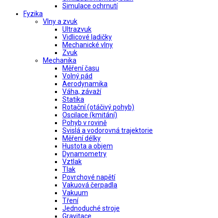
Simulace ochrnutí
Fyzika
Vlny a zvuk
Ultrazvuk
Vidlicové ladičky
Mechanické vlny
Zvuk
Mechanika
Měření času
Volný pád
Aerodynamika
Váha, závaží
Statika
Rotační (otáčivý pohyb)
Oscilace (kmitání)
Pohyb v rovině
Svislá a vodorovná trajektorie
Měření délky
Hustota a objem
Dynamometry
Vztlak
Tlak
Povrchové napětí
Vakuová čerpadla
Vakuum
Tření
Jednoduché stroje
Gravitace