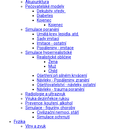
Akupunktura
Pečovatelské modely
Dekubity, vředy..
Diabetes
Kojenec
Kojenec
Simulace poranění
Umělá krev, lepidla, atd.
Sady imitací
Imitace - ostatní
Popáleniny - imitace
Simulace hyperrealistické
Realistické obličeje
Žena
Muž
Child
Ošetření při silném krvácení
Návleky - Popáleniny, zranění
Ošetřovatelství - návleky, ostatní
Návleky - trauma poranění
Radiologie a ultrazvuk
Výuka dezinfekce rukou
Prevence, kouření, alkohol
Simulace - figuríny, choroby
Civilizační nemoci, stáří
Simulace ochrnutí
Fyzika
Vlny a zvuk