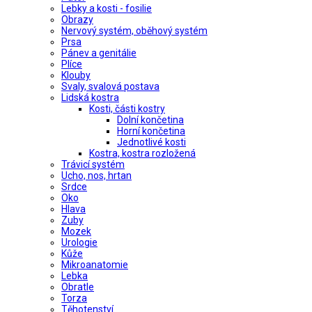
Lebky a kosti - fosilie
Obrazy
Nervový systém, oběhový systém
Prsa
Pánev a genitálie
Plíce
Klouby
Svaly, svalová postava
Lidská kostra
Kosti, části kostry
Dolní končetina
Horní končetina
Jednotlivé kosti
Kostra, kostra rozložená
Trávicí systém
Ucho, nos, hrtan
Srdce
Oko
Hlava
Zuby
Mozek
Urologie
Kůže
Mikroanatomie
Lebka
Obratle
Torza
Těhotenství