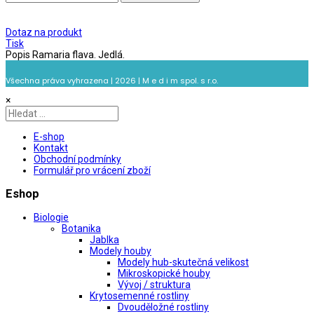
Dotaz na produkt
Tisk
Popis
Ramaria flava. Jedlá.
Všechna práva vyhrazena | 2026 | M e d i m spol. s r.o.
×
E-shop
Kontakt
Obchodní podmínky
Formulář pro vrácení zboží
Eshop
Biologie
Botanika
Jablka
Modely houby
Modely hub-skutečná velikost
Mikroskopické houby
Vývoj / struktura
Krytosemenné rostliny
Dvouděložné rostliny