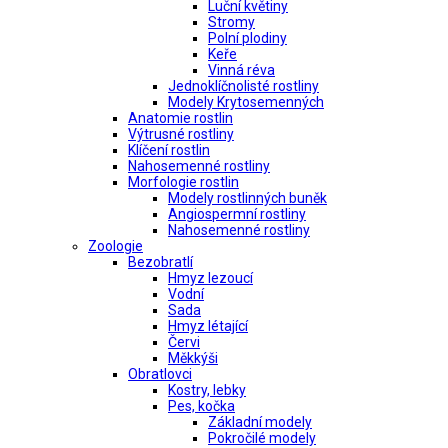
Luční květiny
Stromy
Polní plodiny
Keře
Vinná réva
Jednoklíčnolisté rostliny
Modely Krytosemenných
Anatomie rostlin
Výtrusné rostliny
Klíčení rostlin
Nahosemenné rostliny
Morfologie rostlin
Modely rostlinných buněk
Angiospermní rostliny
Nahosemenné rostliny
Zoologie
Bezobratlí
Hmyz lezoucí
Vodní
Sada
Hmyz létající
Červi
Měkkýši
Obratlovci
Kostry, lebky
Pes, kočka
Základní modely
Pokročilé modely