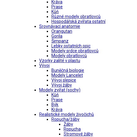
Kráva
Prase
Kůň
Různé modely obratlovců
Hospodářská zvířata ostatní
Srovnávací anatomie
Orangutan
Gorila
Šimpanz
Lebky ostatních opic
Modely srdce obratlovců
Modely obratlovců
Vzorky zalité v plastu
Vývoj
Buněčná biologie
Modely Lancelet
Vývoj slepice
Vývoj žáby
Modely zvířat (sochy)
Kůň
Prase
Býk
Kráva
Realistické modely živočichů
Ropucha/žáby
Žáby
Ropucha
Stromové žáby