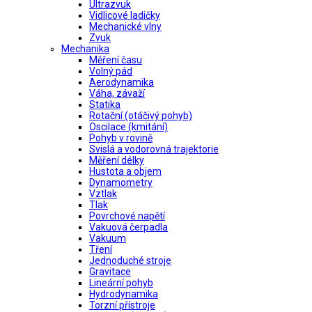
Ultrazvuk
Vidlicové ladičky
Mechanické vlny
Zvuk
Mechanika
Měření času
Volný pád
Aerodynamika
Váha, závaží
Statika
Rotační (otáčivý pohyb)
Oscilace (kmitání)
Pohyb v rovině
Svislá a vodorovná trajektorie
Měření délky
Hustota a objem
Dynamometry
Vztlak
Tlak
Povrchové napětí
Vakuová čerpadla
Vakuum
Tření
Jednoduché stroje
Gravitace
Lineární pohyb
Hydrodynamika
Torzní přístroje