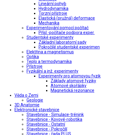
Lineární pohyb
Hydrodynamika
Torzní přístroje
Elastická (pružná) deformace
Mechanika
Experimentování pomocí počítač
Přísl.-počítače podpora exper.
Studentské experimenty
Základní laboratorní sady
Pokročilé studentské experimen
Elektřina a magnetismus
Optika
Teplo a termodynamika
Přístroje
Fyzikální a inž. experimenty
Experimenty pro atomovou fyzik
Základy atomové fyziky
Atomové skořápky
Magnetická rezonance
Věda o Zemi
Geologie
3D Anatomie
Elektronické stavebnice
Stavebnice - Simulace-trénink
Stavebnice - Kovové-robotika
Stavebnice - Ostatní
Stavebnice - Pokročilí
Stavebnice - řada PLUS