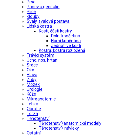
Prsa
Pánev a genitálie
Plíce
Klouby
Svaly, svalová postava
Lidská kostra
Kosti, části kostry
Dolní končetina
Horní končetina
Jednotlivé kosti
Kostra, kostra rozložená
Trávicí systém
Ucho, nos, hrtan
Srdce
Oko
Hlava
Zuby
Mozek
Urologie
Kůže
Mikroanatomie
Lebka
Obratle
Torza
Těhotenství
Těhotenství/anatomické modely
Těhotenství/ návleky
Ostatní