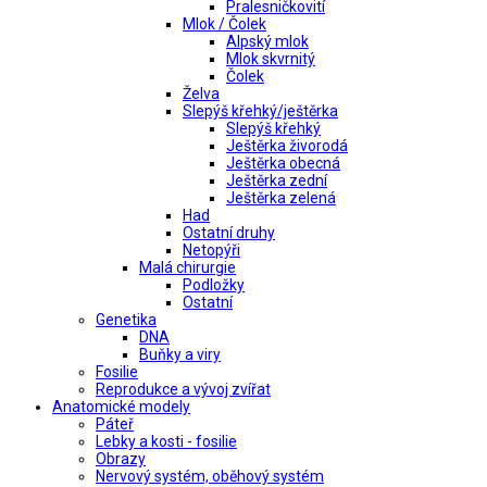
Pralesničkovití
Mlok / Čolek
Alpský mlok
Mlok skvrnitý
Čolek
Želva
Slepýš křehký/ještěrka
Slepýš křehký
Ještěrka živorodá
Ještěrka obecná
Ještěrka zední
Ještěrka zelená
Had
Ostatní druhy
Netopýři
Malá chirurgie
Podložky
Ostatní
Genetika
DNA
Buňky a viry
Fosilie
Reprodukce a vývoj zvířat
Anatomické modely
Páteř
Lebky a kosti - fosilie
Obrazy
Nervový systém, oběhový systém