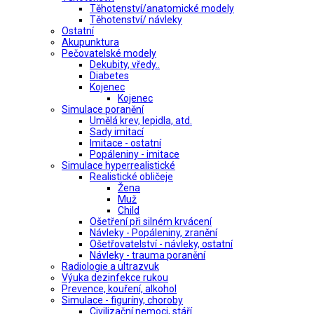
Těhotenství/anatomické modely
Těhotenství/ návleky
Ostatní
Akupunktura
Pečovatelské modely
Dekubity, vředy..
Diabetes
Kojenec
Kojenec
Simulace poranění
Umělá krev, lepidla, atd.
Sady imitací
Imitace - ostatní
Popáleniny - imitace
Simulace hyperrealistické
Realistické obličeje
Žena
Muž
Child
Ošetření při silném krvácení
Návleky - Popáleniny, zranění
Ošetřovatelství - návleky, ostatní
Návleky - trauma poranění
Radiologie a ultrazvuk
Výuka dezinfekce rukou
Prevence, kouření, alkohol
Simulace - figuríny, choroby
Civilizační nemoci, stáří