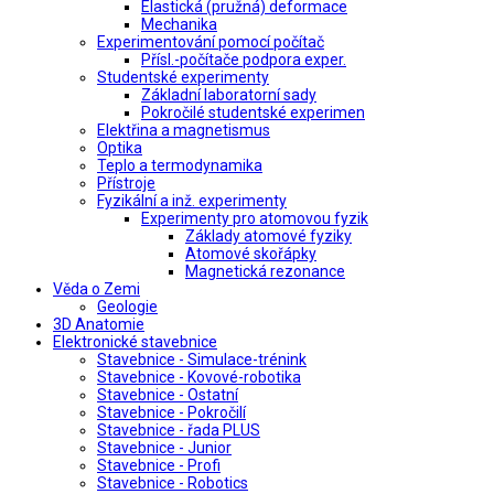
Elastická (pružná) deformace
Mechanika
Experimentování pomocí počítač
Přísl.-počítače podpora exper.
Studentské experimenty
Základní laboratorní sady
Pokročilé studentské experimen
Elektřina a magnetismus
Optika
Teplo a termodynamika
Přístroje
Fyzikální a inž. experimenty
Experimenty pro atomovou fyzik
Základy atomové fyziky
Atomové skořápky
Magnetická rezonance
Věda o Zemi
Geologie
3D Anatomie
Elektronické stavebnice
Stavebnice - Simulace-trénink
Stavebnice - Kovové-robotika
Stavebnice - Ostatní
Stavebnice - Pokročilí
Stavebnice - řada PLUS
Stavebnice - Junior
Stavebnice - Profi
Stavebnice - Robotics