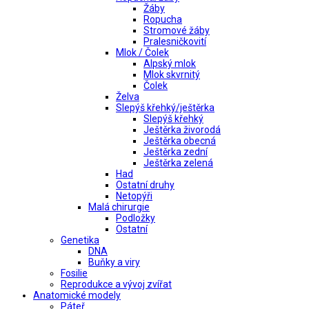
Žáby
Ropucha
Stromové žáby
Pralesničkovití
Mlok / Čolek
Alpský mlok
Mlok skvrnitý
Čolek
Želva
Slepýš křehký/ještěrka
Slepýš křehký
Ještěrka živorodá
Ještěrka obecná
Ještěrka zední
Ještěrka zelená
Had
Ostatní druhy
Netopýři
Malá chirurgie
Podložky
Ostatní
Genetika
DNA
Buňky a viry
Fosilie
Reprodukce a vývoj zvířat
Anatomické modely
Páteř