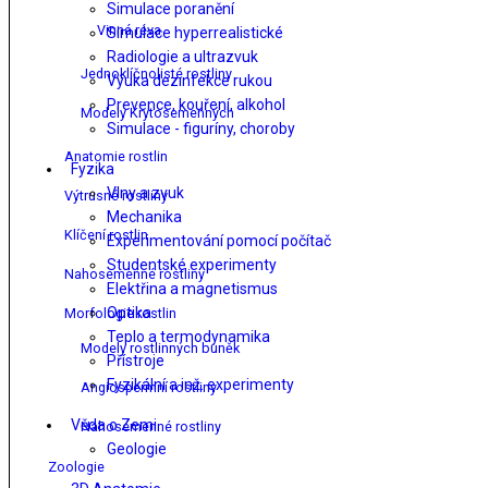
Simulace poranění
Vinná réva
Simulace hyperrealistické
Radiologie a ultrazvuk
Jednoklíčnolisté rostliny
Výuka dezinfekce rukou
Prevence, kouření, alkohol
Modely Krytosemenných
Simulace - figuríny, choroby
Anatomie rostlin
Fyzika
Vlny a zvuk
Výtrusné rostliny
Mechanika
Klíčení rostlin
Experimentování pomocí počítač
Studentské experimenty
Nahosemenné rostliny
Elektřina a magnetismus
Optika
Morfologie rostlin
Teplo a termodynamika
Modely rostlinných buněk
Přístroje
Fyzikální a inž. experimenty
Angiospermní rostliny
Věda o Zemi
Nahosemenné rostliny
Geologie
Zoologie