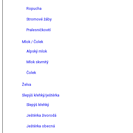
Ropucha
Stromové žáby
Pralesničkovití
Mlok / Čolek
Alpský mlok
Mlok skvrnitý
Čolek
Želva
Slepýš křehký/ještěrka
Slepýš křehký
Ještěrka živorodá
Ještěrka obecná