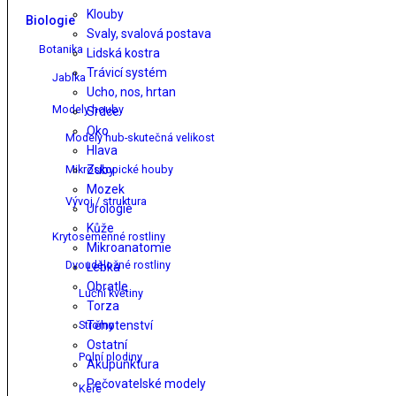
Klouby
Biologie
Svaly, svalová postava
Botanika
Lidská kostra
Trávicí systém
Jablka
Ucho, nos, hrtan
Modely houby
Srdce
Oko
Modely hub-skutečná velikost
Hlava
Mikroskopické houby
Zuby
Mozek
Vývoj / struktura
Urologie
Kůže
Krytosemenné rostliny
Mikroanatomie
Dvouděložné rostliny
Lebka
Obratle
Luční květiny
Torza
Stromy
Těhotenství
Ostatní
Polní plodiny
Akupunktura
Pečovatelské modely
Keře