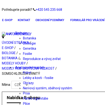
Potřebujete poradit?
+420 545 235 668
E-SHOP
KONTAKT
OBCHODNÍ PODMÍNKY
FORMULÁŘ PRO VRÁCENÍ 
Biologie
Botanika
ÚVODNÍ STRÁNKA
/
Zoologie
E-SHOP
/
Genetika
BIOLOGIE
/
Fosilie
BOTANIKA
/
Reprodukce a vývoj zvířat
MODELY HOUBY
/
Anatomické modely
MODELY HUB-SKUTEČNÁ VELIKOST
/
Páteř
SOMSO KLOUZEK ZRNITÝ
Lebky a kosti - fosilie
Obrazy
Měna:
Nervový systém, oběhový systém
Prsa
Nabídka E-shopu
Pánev a genitálie
Plíce