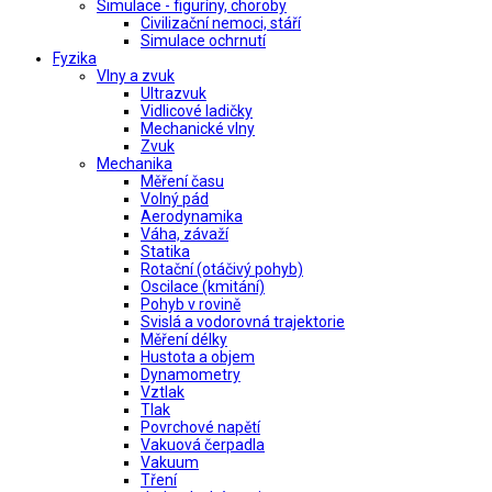
Simulace - figuríny, choroby
Civilizační nemoci, stáří
Simulace ochrnutí
Fyzika
Vlny a zvuk
Ultrazvuk
Vidlicové ladičky
Mechanické vlny
Zvuk
Mechanika
Měření času
Volný pád
Aerodynamika
Váha, závaží
Statika
Rotační (otáčivý pohyb)
Oscilace (kmitání)
Pohyb v rovině
Svislá a vodorovná trajektorie
Měření délky
Hustota a objem
Dynamometry
Vztlak
Tlak
Povrchové napětí
Vakuová čerpadla
Vakuum
Tření