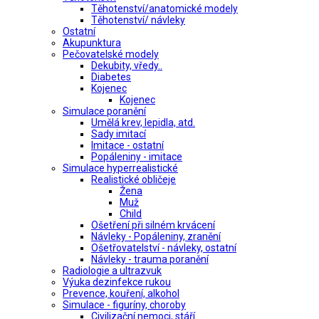
Těhotenství/anatomické modely
Těhotenství/ návleky
Ostatní
Akupunktura
Pečovatelské modely
Dekubity, vředy..
Diabetes
Kojenec
Kojenec
Simulace poranění
Umělá krev, lepidla, atd.
Sady imitací
Imitace - ostatní
Popáleniny - imitace
Simulace hyperrealistické
Realistické obličeje
Žena
Muž
Child
Ošetření při silném krvácení
Návleky - Popáleniny, zranění
Ošetřovatelství - návleky, ostatní
Návleky - trauma poranění
Radiologie a ultrazvuk
Výuka dezinfekce rukou
Prevence, kouření, alkohol
Simulace - figuríny, choroby
Civilizační nemoci, stáří