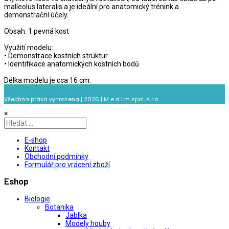
malleolus lateralis a je ideální pro anatomický trénink a
demonstrační účely.
Obsah: 1 pevná kost
Využití modelu:
• Demonstrace kostních struktur
• Identifikace anatomických kostních bodů
Délka modelu je cca 16 cm.
Všechna práva vyhrazena | 2026 | M e d i m spol. s r.o.
×
E-shop
Kontakt
Obchodní podmínky
Formulář pro vrácení zboží
Eshop
Biologie
Botanika
Jablka
Modely houby