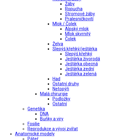
Žáby
Ropucha
Stromové žáby
Pralesničkovití
Mlok / Čolek
Alpský mlok
Mlok skvrnitý
Čolek
Želva
Slepýš křehký/ještěrka
Slepýš křehký
Ještěrka živorodá
Ještěrka obecná
Ještěrka zední
Ještěrka zelená
Had
Ostatní druhy
Netopýři
Malá chirurgie
Podložky
Ostatní
Genetika
DNA
Buňky a viry
Fosilie
Reprodukce a vývoj zvířat
Anatomické modely
Páteř