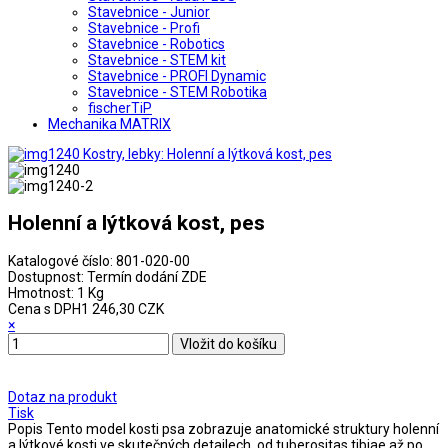
Stavebnice - Junior
Stavebnice - Profi
Stavebnice - Robotics
Stavebnice - STEM kit
Stavebnice - PROFI Dynamic
Stavebnice - STEM Robotika
fischerTiP
Mechanika MATRIX
Holenní a lýtková kost, pes
Katalogové číslo:
801-020-00
Dostupnost:
Termín dodání ZDE
Hmotnost:
1 Kg
Cena s DPH
1 246,30 CZK
×
Dotaz na produkt
Tisk
Popis
Tento model kosti psa zobrazuje anatomické struktury holenní
a lýtkové kosti ve skutečných detailech, od tuberositas tibiae až po