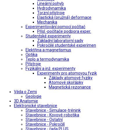
Lineární pohyb
Hydrodynamika
Torzní přístroje
Elastická (pružná) deformace
Mechanika
Experimentování pomocí počítač
Přísl.-počítače podpora exper.
Studentské experimenty
Základní laboratorní sady
Pokročilé studentské experimen
Elektřina a magnetismus
Optika
Teplo a termodynamika
Přístroje
Fyzikální a inž. experimenty
Experimenty pro atomovou fyzik
Základy atomové fyziky
Atomové skořápky
Magnetická rezonance
Věda o Zemi
Geologie
3D Anatomie
Elektronické stavebnice
Stavebnice - Simulace-trénink
Stavebnice - Kovové-robotika
Stavebnice - Ostatní
Stavebnice - Pokročilí
Stavebnice - řada PLUS