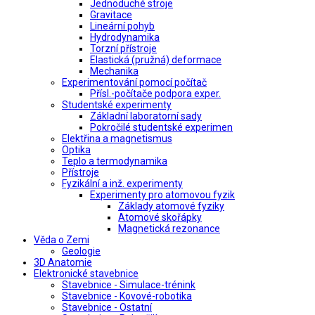
Jednoduché stroje
Gravitace
Lineární pohyb
Hydrodynamika
Torzní přístroje
Elastická (pružná) deformace
Mechanika
Experimentování pomocí počítač
Přísl.-počítače podpora exper.
Studentské experimenty
Základní laboratorní sady
Pokročilé studentské experimen
Elektřina a magnetismus
Optika
Teplo a termodynamika
Přístroje
Fyzikální a inž. experimenty
Experimenty pro atomovou fyzik
Základy atomové fyziky
Atomové skořápky
Magnetická rezonance
Věda o Zemi
Geologie
3D Anatomie
Elektronické stavebnice
Stavebnice - Simulace-trénink
Stavebnice - Kovové-robotika
Stavebnice - Ostatní