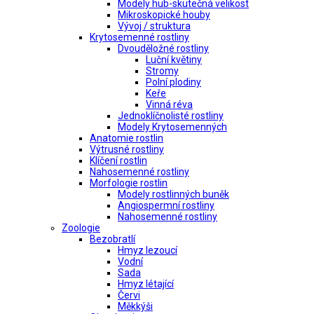
Modely hub-skutečná velikost
Mikroskopické houby
Vývoj / struktura
Krytosemenné rostliny
Dvouděložné rostliny
Luční květiny
Stromy
Polní plodiny
Keře
Vinná réva
Jednoklíčnolisté rostliny
Modely Krytosemenných
Anatomie rostlin
Výtrusné rostliny
Klíčení rostlin
Nahosemenné rostliny
Morfologie rostlin
Modely rostlinných buněk
Angiospermní rostliny
Nahosemenné rostliny
Zoologie
Bezobratlí
Hmyz lezoucí
Vodní
Sada
Hmyz létající
Červi
Měkkýši