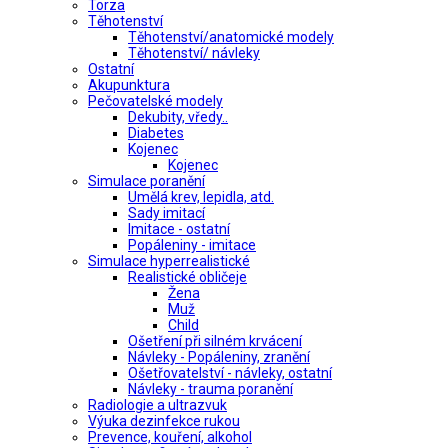
Torza
Těhotenství
Těhotenství/anatomické modely
Těhotenství/ návleky
Ostatní
Akupunktura
Pečovatelské modely
Dekubity, vředy..
Diabetes
Kojenec
Kojenec
Simulace poranění
Umělá krev, lepidla, atd.
Sady imitací
Imitace - ostatní
Popáleniny - imitace
Simulace hyperrealistické
Realistické obličeje
Žena
Muž
Child
Ošetření při silném krvácení
Návleky - Popáleniny, zranění
Ošetřovatelství - návleky, ostatní
Návleky - trauma poranění
Radiologie a ultrazvuk
Výuka dezinfekce rukou
Prevence, kouření, alkohol