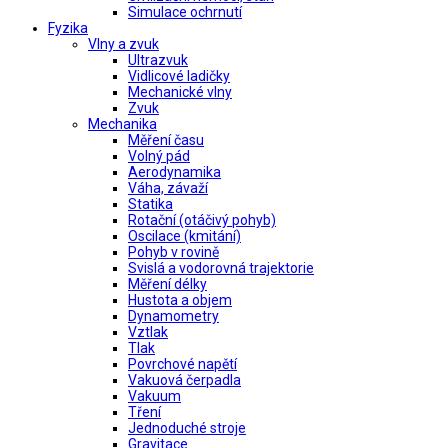
Simulace ochrnutí
Fyzika
Vlny a zvuk
Ultrazvuk
Vidlicové ladičky
Mechanické vlny
Zvuk
Mechanika
Měření času
Volný pád
Aerodynamika
Váha, závaží
Statika
Rotační (otáčivý pohyb)
Oscilace (kmitání)
Pohyb v rovině
Svislá a vodorovná trajektorie
Měření délky
Hustota a objem
Dynamometry
Vztlak
Tlak
Povrchové napětí
Vakuová čerpadla
Vakuum
Tření
Jednoduché stroje
Gravitace