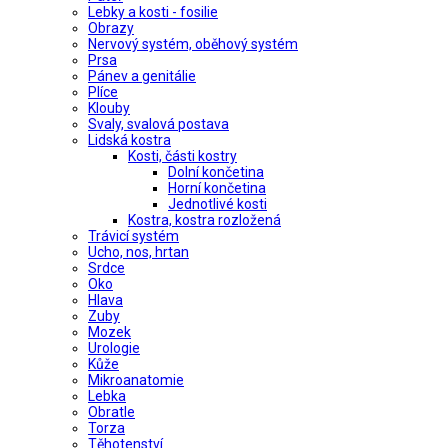
Lebky a kosti - fosilie
Obrazy
Nervový systém, oběhový systém
Prsa
Pánev a genitálie
Plíce
Klouby
Svaly, svalová postava
Lidská kostra
Kosti, části kostry
Dolní končetina
Horní končetina
Jednotlivé kosti
Kostra, kostra rozložená
Trávicí systém
Ucho, nos, hrtan
Srdce
Oko
Hlava
Zuby
Mozek
Urologie
Kůže
Mikroanatomie
Lebka
Obratle
Torza
Těhotenství