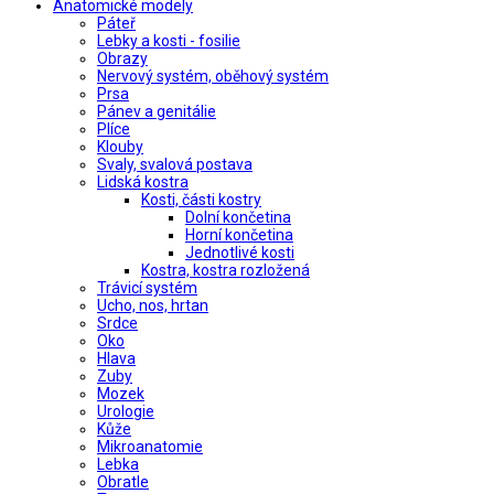
Anatomické modely
Páteř
Lebky a kosti - fosilie
Obrazy
Nervový systém, oběhový systém
Prsa
Pánev a genitálie
Plíce
Klouby
Svaly, svalová postava
Lidská kostra
Kosti, části kostry
Dolní končetina
Horní končetina
Jednotlivé kosti
Kostra, kostra rozložená
Trávicí systém
Ucho, nos, hrtan
Srdce
Oko
Hlava
Zuby
Mozek
Urologie
Kůže
Mikroanatomie
Lebka
Obratle