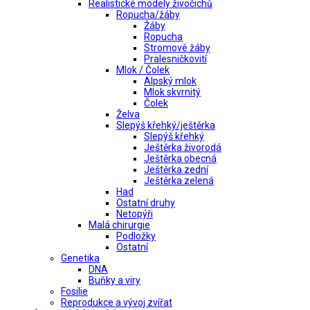
Realistické modely živočichů
Ropucha/žáby
Žáby
Ropucha
Stromové žáby
Pralesničkovití
Mlok / Čolek
Alpský mlok
Mlok skvrnitý
Čolek
Želva
Slepýš křehký/ještěrka
Slepýš křehký
Ještěrka živorodá
Ještěrka obecná
Ještěrka zední
Ještěrka zelená
Had
Ostatní druhy
Netopýři
Malá chirurgie
Podložky
Ostatní
Genetika
DNA
Buňky a viry
Fosilie
Reprodukce a vývoj zvířat