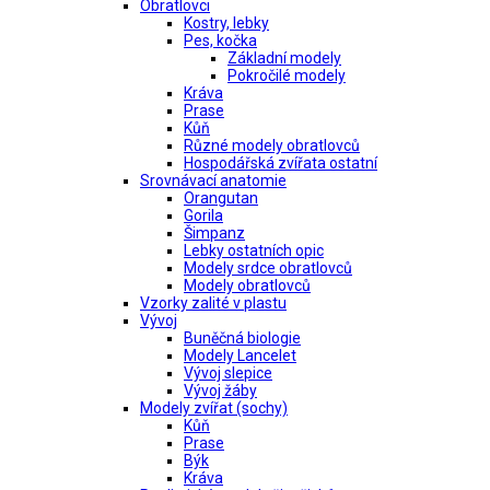
Obratlovci
Kostry, lebky
Pes, kočka
Základní modely
Pokročilé modely
Kráva
Prase
Kůň
Různé modely obratlovců
Hospodářská zvířata ostatní
Srovnávací anatomie
Orangutan
Gorila
Šimpanz
Lebky ostatních opic
Modely srdce obratlovců
Modely obratlovců
Vzorky zalité v plastu
Vývoj
Buněčná biologie
Modely Lancelet
Vývoj slepice
Vývoj žáby
Modely zvířat (sochy)
Kůň
Prase
Býk
Kráva