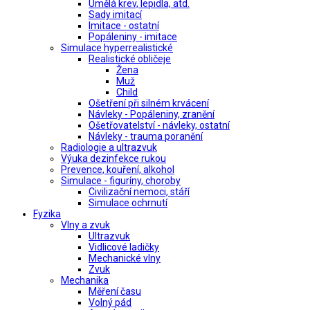
Umělá krev, lepidla, atd.
Sady imitací
Imitace - ostatní
Popáleniny - imitace
Simulace hyperrealistické
Realistické obličeje
Žena
Muž
Child
Ošetření při silném krvácení
Návleky - Popáleniny, zranění
Ošetřovatelství - návleky, ostatní
Návleky - trauma poranění
Radiologie a ultrazvuk
Výuka dezinfekce rukou
Prevence, kouření, alkohol
Simulace - figuríny, choroby
Civilizační nemoci, stáří
Simulace ochrnutí
Fyzika
Vlny a zvuk
Ultrazvuk
Vidlicové ladičky
Mechanické vlny
Zvuk
Mechanika
Měření času
Volný pád