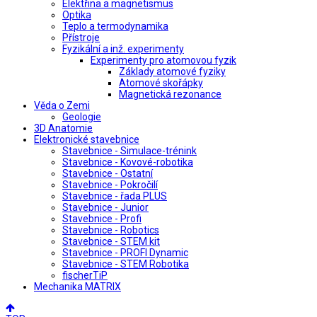
Elektřina a magnetismus
Optika
Teplo a termodynamika
Přístroje
Fyzikální a inž. experimenty
Experimenty pro atomovou fyzik
Základy atomové fyziky
Atomové skořápky
Magnetická rezonance
Věda o Zemi
Geologie
3D Anatomie
Elektronické stavebnice
Stavebnice - Simulace-trénink
Stavebnice - Kovové-robotika
Stavebnice - Ostatní
Stavebnice - Pokročilí
Stavebnice - řada PLUS
Stavebnice - Junior
Stavebnice - Profi
Stavebnice - Robotics
Stavebnice - STEM kit
Stavebnice - PROFI Dynamic
Stavebnice - STEM Robotika
fischerTiP
Mechanika MATRIX