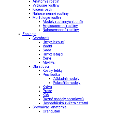
Anatomie rostlin
Výtrusné rostliny
Klíčení rostlin
Nahosemenné rostliny
Morfologie rostlin
Modely rostlinných buněk
Angiospermní rostliny
Nahosemenné rostliny
Zoologie
Bezobratlí
Hmyz lezoucí
Vodní
Sada
Hmyz létající
Červi
Měkkýši
Obratlovci
Kostry, lebky
Pes, kočka
Základní modely
Pokročilé modely
Kráva
Prase
Kůň
Různé modely obratlovců
Hospodářská zvířata ostatní
Srovnávací anatomie
Orangutan