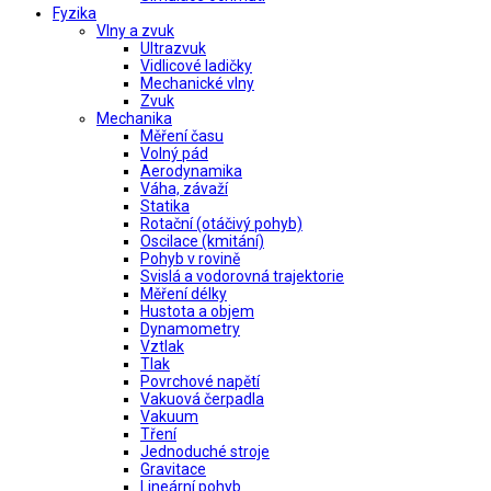
Fyzika
Vlny a zvuk
Ultrazvuk
Vidlicové ladičky
Mechanické vlny
Zvuk
Mechanika
Měření času
Volný pád
Aerodynamika
Váha, závaží
Statika
Rotační (otáčivý pohyb)
Oscilace (kmitání)
Pohyb v rovině
Svislá a vodorovná trajektorie
Měření délky
Hustota a objem
Dynamometry
Vztlak
Tlak
Povrchové napětí
Vakuová čerpadla
Vakuum
Tření
Jednoduché stroje
Gravitace
Lineární pohyb