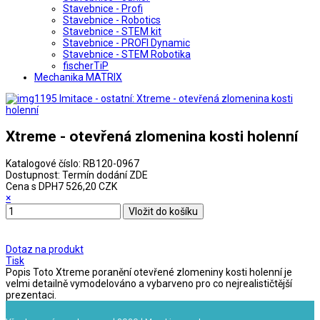
Stavebnice - Profi
Stavebnice - Robotics
Stavebnice - STEM kit
Stavebnice - PROFI Dynamic
Stavebnice - STEM Robotika
fischerTiP
Mechanika MATRIX
Xtreme - otevřená zlomenina kosti holenní
Katalogové číslo:
RB120-0967
Dostupnost:
Termín dodání ZDE
Cena s DPH
7 526,20 CZK
×
Dotaz na produkt
Tisk
Popis
Toto Xtreme poranění otevřené zlomeniny kosti holenní je
velmi detailně vymodelováno a vybarveno pro co nejrealističtější
prezentaci.