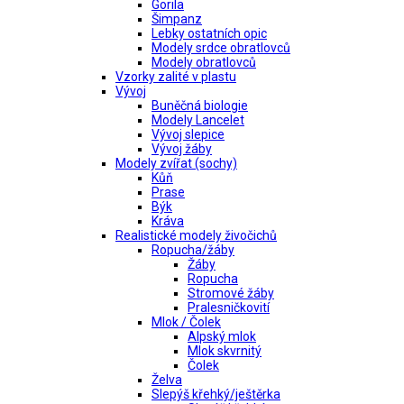
Gorila
Šimpanz
Lebky ostatních opic
Modely srdce obratlovců
Modely obratlovců
Vzorky zalité v plastu
Vývoj
Buněčná biologie
Modely Lancelet
Vývoj slepice
Vývoj žáby
Modely zvířat (sochy)
Kůň
Prase
Býk
Kráva
Realistické modely živočichů
Ropucha/žáby
Žáby
Ropucha
Stromové žáby
Pralesničkovití
Mlok / Čolek
Alpský mlok
Mlok skvrnitý
Čolek
Želva
Slepýš křehký/ještěrka