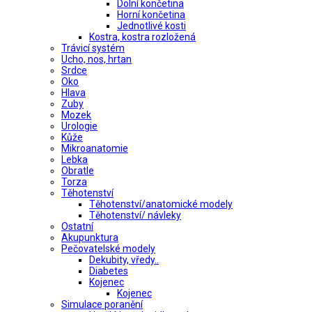
Dolní končetina
Horní končetina
Jednotlivé kosti
Kostra, kostra rozložená
Trávicí systém
Ucho, nos, hrtan
Srdce
Oko
Hlava
Zuby
Mozek
Urologie
Kůže
Mikroanatomie
Lebka
Obratle
Torza
Těhotenství
Těhotenství/anatomické modely
Těhotenství/ návleky
Ostatní
Akupunktura
Pečovatelské modely
Dekubity, vředy..
Diabetes
Kojenec
Kojenec
Simulace poranění