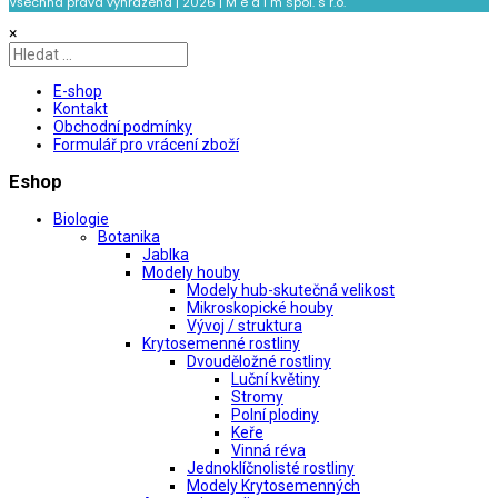
Všechna práva vyhrazena | 2026 | M e d i m spol. s r.o.
×
E-shop
Kontakt
Obchodní podmínky
Formulář pro vrácení zboží
Eshop
Biologie
Botanika
Jablka
Modely houby
Modely hub-skutečná velikost
Mikroskopické houby
Vývoj / struktura
Krytosemenné rostliny
Dvouděložné rostliny
Luční květiny
Stromy
Polní plodiny
Keře
Vinná réva
Jednoklíčnolisté rostliny
Modely Krytosemenných