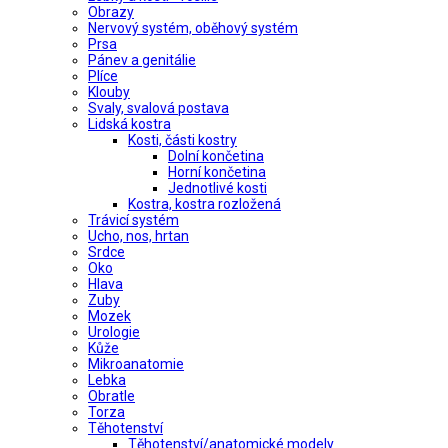
Obrazy
Nervový systém, oběhový systém
Prsa
Pánev a genitálie
Plíce
Klouby
Svaly, svalová postava
Lidská kostra
Kosti, části kostry
Dolní končetina
Horní končetina
Jednotlivé kosti
Kostra, kostra rozložená
Trávicí systém
Ucho, nos, hrtan
Srdce
Oko
Hlava
Zuby
Mozek
Urologie
Kůže
Mikroanatomie
Lebka
Obratle
Torza
Těhotenství
Těhotenství/anatomické modely