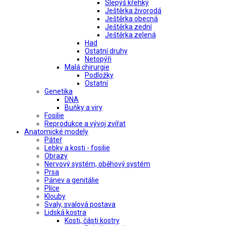
Slepýš křehký
Ještěrka živorodá
Ještěrka obecná
Ještěrka zední
Ještěrka zelená
Had
Ostatní druhy
Netopýři
Malá chirurgie
Podložky
Ostatní
Genetika
DNA
Buňky a viry
Fosilie
Reprodukce a vývoj zvířat
Anatomické modely
Páteř
Lebky a kosti - fosilie
Obrazy
Nervový systém, oběhový systém
Prsa
Pánev a genitálie
Plíce
Klouby
Svaly, svalová postava
Lidská kostra
Kosti, části kostry