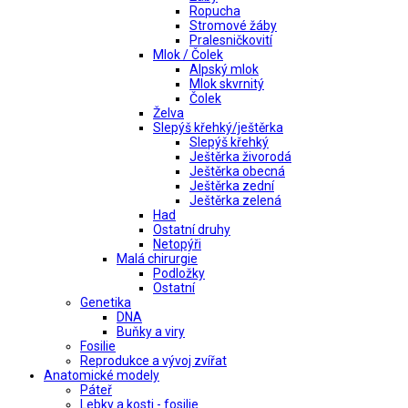
Ropucha
Stromové žáby
Pralesničkovití
Mlok / Čolek
Alpský mlok
Mlok skvrnitý
Čolek
Želva
Slepýš křehký/ještěrka
Slepýš křehký
Ještěrka živorodá
Ještěrka obecná
Ještěrka zední
Ještěrka zelená
Had
Ostatní druhy
Netopýři
Malá chirurgie
Podložky
Ostatní
Genetika
DNA
Buňky a viry
Fosilie
Reprodukce a vývoj zvířat
Anatomické modely
Páteř
Lebky a kosti - fosilie