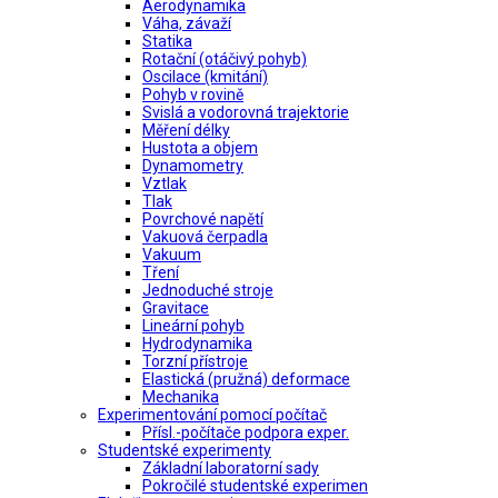
Aerodynamika
Váha, závaží
Statika
Rotační (otáčivý pohyb)
Oscilace (kmitání)
Pohyb v rovině
Svislá a vodorovná trajektorie
Měření délky
Hustota a objem
Dynamometry
Vztlak
Tlak
Povrchové napětí
Vakuová čerpadla
Vakuum
Tření
Jednoduché stroje
Gravitace
Lineární pohyb
Hydrodynamika
Torzní přístroje
Elastická (pružná) deformace
Mechanika
Experimentování pomocí počítač
Přísl.-počítače podpora exper.
Studentské experimenty
Základní laboratorní sady
Pokročilé studentské experimen