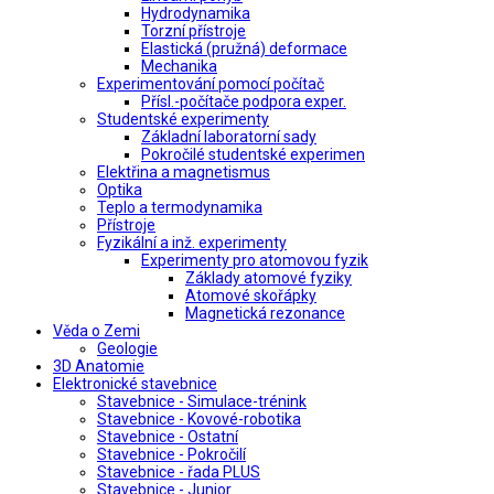
Hydrodynamika
Torzní přístroje
Elastická (pružná) deformace
Mechanika
Experimentování pomocí počítač
Přísl.-počítače podpora exper.
Studentské experimenty
Základní laboratorní sady
Pokročilé studentské experimen
Elektřina a magnetismus
Optika
Teplo a termodynamika
Přístroje
Fyzikální a inž. experimenty
Experimenty pro atomovou fyzik
Základy atomové fyziky
Atomové skořápky
Magnetická rezonance
Věda o Zemi
Geologie
3D Anatomie
Elektronické stavebnice
Stavebnice - Simulace-trénink
Stavebnice - Kovové-robotika
Stavebnice - Ostatní
Stavebnice - Pokročilí
Stavebnice - řada PLUS
Stavebnice - Junior