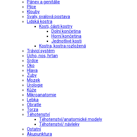
Pánev a genitálie
Plíce
Klouby
Svaly, svalová postava
Lidská kostra
Kosti, části kostry
Dolní končetina
Horní končetina
Jednotlivé kosti
Kostra, kostra rozložená
Trávicí systém
Ucho, nos, hrtan
Srdce
Oko
Hlava
Zuby
Mozek
Urologie
Kůže
Mikroanatomie
Lebka
Obratle
Torza
Těhotenství
Těhotenství/anatomické modely
Těhotenství/ návleky
Ostatní
Akupunktura