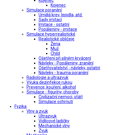
Kojenec
Kojenec
Simulace poranění
Umělá krev, lepidla, atd.
Sady imitací
Imitace - ostatní
Popáleniny - imitace
Simulace hyperrealistické
Realistické obličeje
Žena
Muž
Child
Ošetření při silném krvácení
Návleky - Popáleniny, zranění
Ošetřovatelství - návleky, ostatní
Návleky - trauma poranění
Radiologie a ultrazvuk
Výuka dezinfekce rukou
Prevence, kouření, alkohol
Simulace - figuríny, choroby
Civilizační nemoci, stáří
Simulace ochrnutí
Fyzika
Vlny a zvuk
Ultrazvuk
Vidlicové ladičky
Mechanické vlny
Zvuk