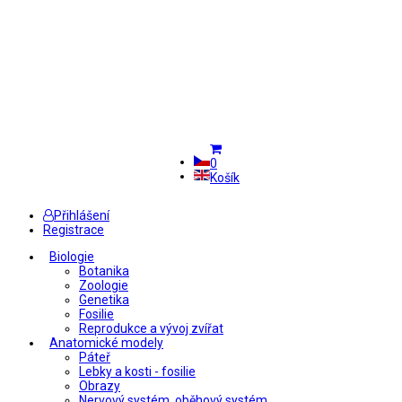
0
Košík
Přihlášení
Registrace
Biologie
Botanika
Zoologie
Genetika
Fosilie
Reprodukce a vývoj zvířat
Anatomické modely
Páteř
Lebky a kosti - fosilie
Obrazy
Nervový systém, oběhový systém