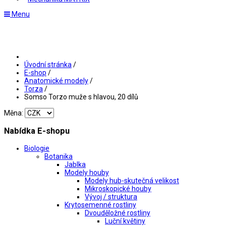
Menu
Úvodní stránka
/
E-shop
/
Anatomické modely
/
Torza
/
Somso Torzo muže s hlavou, 20 dílů
Měna:
Nabídka E-shopu
Biologie
Botanika
Jablka
Modely houby
Modely hub-skutečná velikost
Mikroskopické houby
Vývoj / struktura
Krytosemenné rostliny
Dvouděložné rostliny
Luční květiny