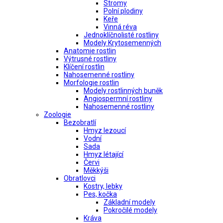
Stromy
Polní plodiny
Keře
Vinná réva
Jednoklíčnolisté rostliny
Modely Krytosemenných
Anatomie rostlin
Výtrusné rostliny
Klíčení rostlin
Nahosemenné rostliny
Morfologie rostlin
Modely rostlinných buněk
Angiospermní rostliny
Nahosemenné rostliny
Zoologie
Bezobratlí
Hmyz lezoucí
Vodní
Sada
Hmyz létající
Červi
Měkkýši
Obratlovci
Kostry, lebky
Pes, kočka
Základní modely
Pokročilé modely
Kráva