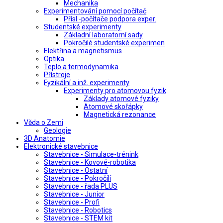
Mechanika
Experimentování pomocí počítač
Přísl.-počítače podpora exper.
Studentské experimenty
Základní laboratorní sady
Pokročilé studentské experimen
Elektřina a magnetismus
Optika
Teplo a termodynamika
Přístroje
Fyzikální a inž. experimenty
Experimenty pro atomovou fyzik
Základy atomové fyziky
Atomové skořápky
Magnetická rezonance
Věda o Zemi
Geologie
3D Anatomie
Elektronické stavebnice
Stavebnice - Simulace-trénink
Stavebnice - Kovové-robotika
Stavebnice - Ostatní
Stavebnice - Pokročilí
Stavebnice - řada PLUS
Stavebnice - Junior
Stavebnice - Profi
Stavebnice - Robotics
Stavebnice - STEM kit