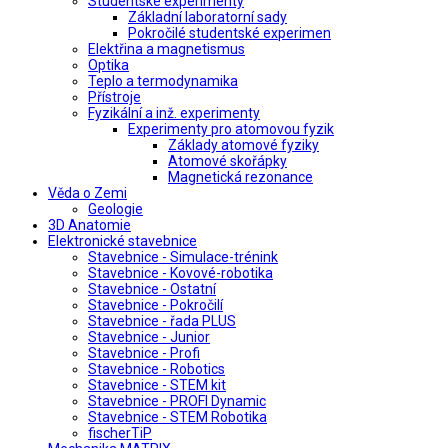
Studentské experimenty
Základní laboratorní sady
Pokročilé studentské experimen
Elektřina a magnetismus
Optika
Teplo a termodynamika
Přístroje
Fyzikální a inž. experimenty
Experimenty pro atomovou fyzik
Základy atomové fyziky
Atomové skořápky
Magnetická rezonance
Věda o Zemi
Geologie
3D Anatomie
Elektronické stavebnice
Stavebnice - Simulace-trénink
Stavebnice - Kovové-robotika
Stavebnice - Ostatní
Stavebnice - Pokročilí
Stavebnice - řada PLUS
Stavebnice - Junior
Stavebnice - Profi
Stavebnice - Robotics
Stavebnice - STEM kit
Stavebnice - PROFI Dynamic
Stavebnice - STEM Robotika
fischerTiP