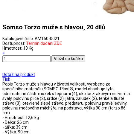
Somso Torzo muže s hlavou, 20 dílů
Katalogové číslo:
AM150-0021
Dostupnost:
Termín dodání ZDE
Hmotnost:
13 Kg
×
Dotaz na produkt
Tisk
Popis
Torzo muže s hlavou v životní velikosti, vyrobeno ze
speciálního materiálu SOMSO-Plast®, model obsahuje tyto
odnímatelné části: mozek s tepnami (4), oko se zrakovým nervem a
svaly, polovinu plíce (2), srdce (2), játra, žaludek (2), tenké a tlusté
střevo (3), otevřené slepé střevo, předstěru, polovinu pravé ledviny,
polovinu močového měchýře, na podstavci, výška 90 cm (torzo 86
cm)
- Hmotnost: 12,6 kg
- Délka: 26 cm
- Šířka: 39 cm
- Výška: 90 cm