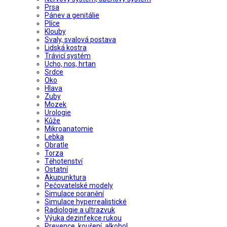
Prsa
Pánev a genitálie
Plíce
Klouby
Svaly, svalová postava
Lidská kostra
Trávicí systém
Ucho, nos, hrtan
Srdce
Oko
Hlava
Zuby
Mozek
Urologie
Kůže
Mikroanatomie
Lebka
Obratle
Torza
Těhotenství
Ostatní
Akupunktura
Pečovatelské modely
Simulace poranění
Simulace hyperrealistické
Radiologie a ultrazvuk
Výuka dezinfekce rukou
Prevence, kouření, alkohol