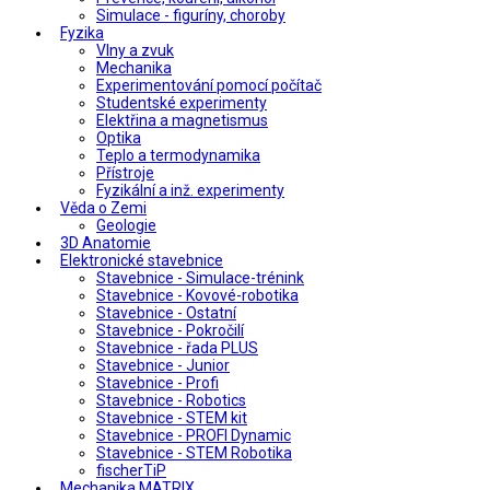
Simulace - figuríny, choroby
Fyzika
Vlny a zvuk
Mechanika
Experimentování pomocí počítač
Studentské experimenty
Elektřina a magnetismus
Optika
Teplo a termodynamika
Přístroje
Fyzikální a inž. experimenty
Věda o Zemi
Geologie
3D Anatomie
Elektronické stavebnice
Stavebnice - Simulace-trénink
Stavebnice - Kovové-robotika
Stavebnice - Ostatní
Stavebnice - Pokročilí
Stavebnice - řada PLUS
Stavebnice - Junior
Stavebnice - Profi
Stavebnice - Robotics
Stavebnice - STEM kit
Stavebnice - PROFI Dynamic
Stavebnice - STEM Robotika
fischerTiP
Mechanika MATRIX