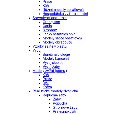
Prase
Kůň
Různé modely obratlovců
Hospodářská zvířata ostatní
Srovnávací anatomie
Orangutan
Gorila
Šimpanz
Lebky ostatních opic
Modely srdce obratlovců
Modely obratlovců
Vzorky zalité v plastu
Vývoj
Buněčná biologie
Modely Lancelet
Vývoj slepice
Vývoj žáby
Modely zvířat (sochy)
Kůň
Prase
Býk
Kráva
Realistické modely živočichů
Ropucha/žáby
Žáby
Ropucha
Stromové žáby
Pralesničkovití