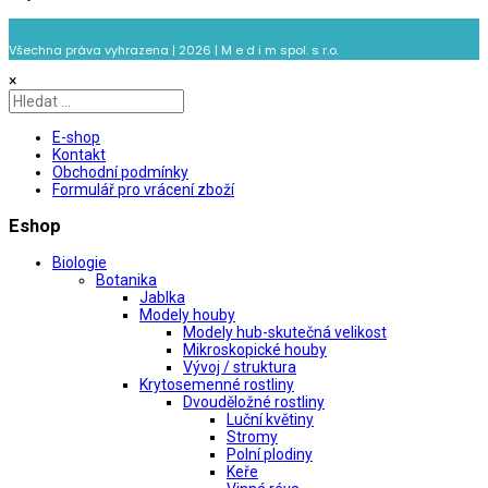
Všechna práva vyhrazena | 2026 | M e d i m spol. s r.o.
×
E-shop
Kontakt
Obchodní podmínky
Formulář pro vrácení zboží
Eshop
Biologie
Botanika
Jablka
Modely houby
Modely hub-skutečná velikost
Mikroskopické houby
Vývoj / struktura
Krytosemenné rostliny
Dvouděložné rostliny
Luční květiny
Stromy
Polní plodiny
Keře