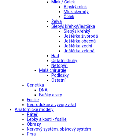
Mlok / Čolek
Alpský mlok
Mlok skvrnitý
Čolek
Želva
Slepýš křehký/ještěrka
Slepýš křehký
Ještěrka živorodá
Ještěrka obecná
Ještěrka zední
Ještěrka zelená
Had
Ostatní druhy
Netopýři
Malá chirurgie
Podložky
Ostatní
Genetika
DNA
Buňky a viry
Fosilie
Reprodukce a vývoj zvířat
Anatomické modely
Páteř
Lebky a kosti - fosilie
Obrazy
Nervový systém, oběhový systém
Prsa