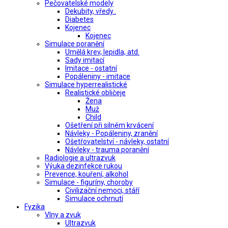
Pečovatelské modely
Dekubity, vředy..
Diabetes
Kojenec
Kojenec
Simulace poranění
Umělá krev, lepidla, atd.
Sady imitací
Imitace - ostatní
Popáleniny - imitace
Simulace hyperrealistické
Realistické obličeje
Žena
Muž
Child
Ošetření při silném krvácení
Návleky - Popáleniny, zranění
Ošetřovatelství - návleky, ostatní
Návleky - trauma poranění
Radiologie a ultrazvuk
Výuka dezinfekce rukou
Prevence, kouření, alkohol
Simulace - figuríny, choroby
Civilizační nemoci, stáří
Simulace ochrnutí
Fyzika
Vlny a zvuk
Ultrazvuk