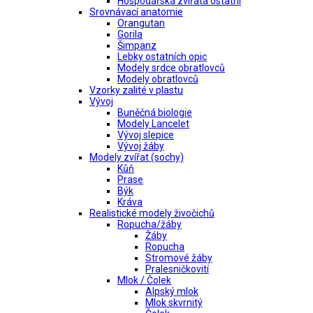
Hospodářská zvířata ostatní
Srovnávací anatomie
Orangutan
Gorila
Šimpanz
Lebky ostatních opic
Modely srdce obratlovců
Modely obratlovců
Vzorky zalité v plastu
Vývoj
Buněčná biologie
Modely Lancelet
Vývoj slepice
Vývoj žáby
Modely zvířat (sochy)
Kůň
Prase
Býk
Kráva
Realistické modely živočichů
Ropucha/žáby
Žáby
Ropucha
Stromové žáby
Pralesničkovití
Mlok / Čolek
Alpský mlok
Mlok skvrnitý