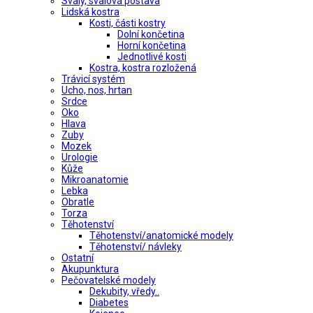
Svaly, svalová postava
Lidská kostra
Kosti, části kostry
Dolní končetina
Horní končetina
Jednotlivé kosti
Kostra, kostra rozložená
Trávicí systém
Ucho, nos, hrtan
Srdce
Oko
Hlava
Zuby
Mozek
Urologie
Kůže
Mikroanatomie
Lebka
Obratle
Torza
Těhotenství
Těhotenství/anatomické modely
Těhotenství/ návleky
Ostatní
Akupunktura
Pečovatelské modely
Dekubity, vředy..
Diabetes