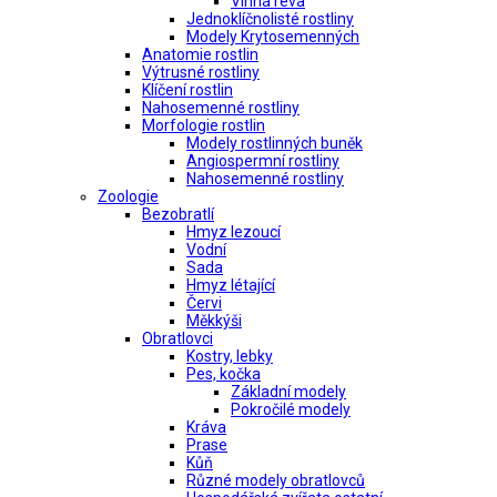
Vinná réva
Jednoklíčnolisté rostliny
Modely Krytosemenných
Anatomie rostlin
Výtrusné rostliny
Klíčení rostlin
Nahosemenné rostliny
Morfologie rostlin
Modely rostlinných buněk
Angiospermní rostliny
Nahosemenné rostliny
Zoologie
Bezobratlí
Hmyz lezoucí
Vodní
Sada
Hmyz létající
Červi
Měkkýši
Obratlovci
Kostry, lebky
Pes, kočka
Základní modely
Pokročilé modely
Kráva
Prase
Kůň
Různé modely obratlovců