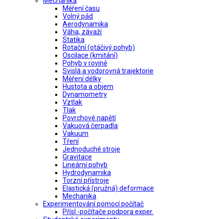
Mechanika
Měření času
Volný pád
Aerodynamika
Váha, závaží
Statika
Rotační (otáčivý pohyb)
Oscilace (kmitání)
Pohyb v rovině
Svislá a vodorovná trajektorie
Měření délky
Hustota a objem
Dynamometry
Vztlak
Tlak
Povrchové napětí
Vakuová čerpadla
Vakuum
Tření
Jednoduché stroje
Gravitace
Lineární pohyb
Hydrodynamika
Torzní přístroje
Elastická (pružná) deformace
Mechanika
Experimentování pomocí počítač
Přísl.-počítače podpora exper.