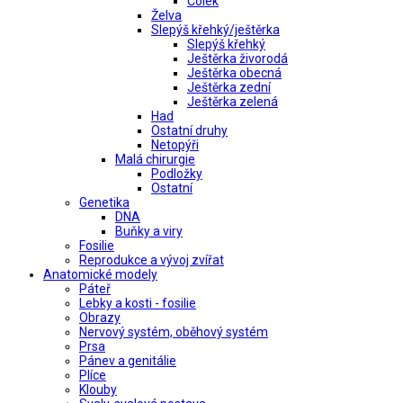
Čolek
Želva
Slepýš křehký/ještěrka
Slepýš křehký
Ještěrka živorodá
Ještěrka obecná
Ještěrka zední
Ještěrka zelená
Had
Ostatní druhy
Netopýři
Malá chirurgie
Podložky
Ostatní
Genetika
DNA
Buňky a viry
Fosilie
Reprodukce a vývoj zvířat
Anatomické modely
Páteř
Lebky a kosti - fosilie
Obrazy
Nervový systém, oběhový systém
Prsa
Pánev a genitálie
Plíce
Klouby