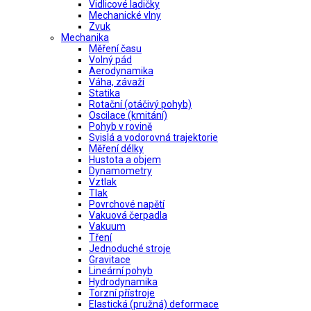
Vidlicové ladičky
Mechanické vlny
Zvuk
Mechanika
Měření času
Volný pád
Aerodynamika
Váha, závaží
Statika
Rotační (otáčivý pohyb)
Oscilace (kmitání)
Pohyb v rovině
Svislá a vodorovná trajektorie
Měření délky
Hustota a objem
Dynamometry
Vztlak
Tlak
Povrchové napětí
Vakuová čerpadla
Vakuum
Tření
Jednoduché stroje
Gravitace
Lineární pohyb
Hydrodynamika
Torzní přístroje
Elastická (pružná) deformace