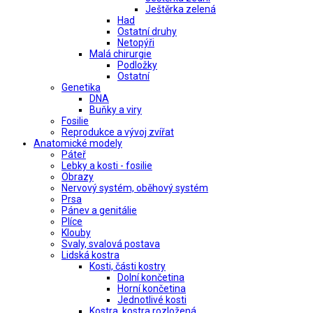
Ještěrka zelená
Had
Ostatní druhy
Netopýři
Malá chirurgie
Podložky
Ostatní
Genetika
DNA
Buňky a viry
Fosilie
Reprodukce a vývoj zvířat
Anatomické modely
Páteř
Lebky a kosti - fosilie
Obrazy
Nervový systém, oběhový systém
Prsa
Pánev a genitálie
Plíce
Klouby
Svaly, svalová postava
Lidská kostra
Kosti, části kostry
Dolní končetina
Horní končetina
Jednotlivé kosti
Kostra, kostra rozložená