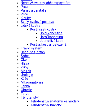
Nervový systém, oběhový systém
Prsa
Pánev a genitálie
Plíce
Klouby
Svaly, svalová postava
Lidská kostra
Kosti, části kostry
Dolní končetina
Horní končetina
Jednotlivé kosti
Kostra, kostra rozložená
Trávicí systém
Ucho, nos, hrtan
Srdce
Oko
Hlava
Zuby
Mozek
Urologie
Kůže
Mikroanatomie
Lebka
Obratle
Torza
Těhotenství
Těhotenství/anatomické modely
Těhotenství/ návleky