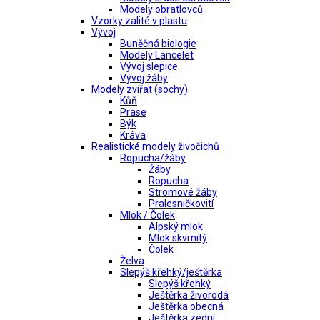
Modely obratlovců
Vzorky zalité v plastu
Vývoj
Buněčná biologie
Modely Lancelet
Vývoj slepice
Vývoj žáby
Modely zvířat (sochy)
Kůň
Prase
Býk
Kráva
Realistické modely živočichů
Ropucha/žáby
Žáby
Ropucha
Stromové žáby
Pralesničkovití
Mlok / Čolek
Alpský mlok
Mlok skvrnitý
Čolek
Želva
Slepýš křehký/ještěrka
Slepýš křehký
Ještěrka živorodá
Ještěrka obecná
Ještěrka zední