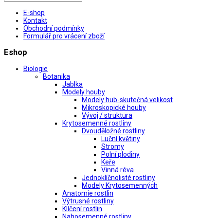
E-shop
Kontakt
Obchodní podmínky
Formulář pro vrácení zboží
Eshop
Biologie
Botanika
Jablka
Modely houby
Modely hub-skutečná velikost
Mikroskopické houby
Vývoj / struktura
Krytosemenné rostliny
Dvouděložné rostliny
Luční květiny
Stromy
Polní plodiny
Keře
Vinná réva
Jednoklíčnolisté rostliny
Modely Krytosemenných
Anatomie rostlin
Výtrusné rostliny
Klíčení rostlin
Nahosemenné rostliny