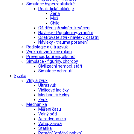
Simulace hyperrealistické
Realistické obličeje
Žena
Muž
Child
Ošetření při silném krvácení
Návleky - Popáleniny, zranění
Ošetřovatelství - návleky, ostatní
Návleky - trauma poranění
Radiologie a ultrazvuk
Výuka dezinfekce rukou
Prevence, kouření, alkohol
Simulace - figuríny, choroby
Civilizační nemoci, stáří
Simulace ochrnutí
Fyzika
Vlny a zvuk
Ultrazvuk
Vidlicové ladičky
Mechanické vlny
Zvuk
Mechanika
Měření času
Volný pád
Aerodynamika
Váha, závaží
Statika
Rotační (otáčivý pohyb)