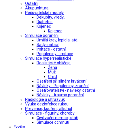
Ostatní
Akupunktura
Pečovatelské modely
Dekubity, vředy..
Diabetes
Kojenec
Kojenec
Simulace poranění
Umělá krev, lepidla, atd.
Sady imitací
Imitace - ostatní
Popáleniny - imitace
Simulace hyperrealistické
Realistické obličeje
Žena
Muž
Child
Ošetření při silném krvácení
Návleky - Popáleniny, zranění
Ošetřovatelství - návleky, ostatní
Návleky - trauma poranění
Radiologie a ultrazvuk
Výuka dezinfekce rukou
Prevence, kouření, alkohol
Simulace - figuríny, choroby
Civilizační nemoci, stáří
Simulace ochrnutí
Fyzika