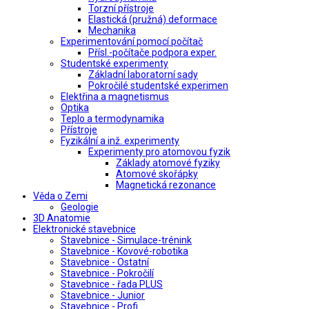
Torzní přístroje
Elastická (pružná) deformace
Mechanika
Experimentování pomocí počítač
Přísl.-počítače podpora exper.
Studentské experimenty
Základní laboratorní sady
Pokročilé studentské experimen
Elektřina a magnetismus
Optika
Teplo a termodynamika
Přístroje
Fyzikální a inž. experimenty
Experimenty pro atomovou fyzik
Základy atomové fyziky
Atomové skořápky
Magnetická rezonance
Věda o Zemi
Geologie
3D Anatomie
Elektronické stavebnice
Stavebnice - Simulace-trénink
Stavebnice - Kovové-robotika
Stavebnice - Ostatní
Stavebnice - Pokročilí
Stavebnice - řada PLUS
Stavebnice - Junior
Stavebnice - Profi