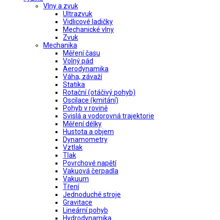
Vlny a zvuk
Ultrazvuk
Vidlicové ladičky
Mechanické vlny
Zvuk
Mechanika
Měření času
Volný pád
Aerodynamika
Váha, závaží
Statika
Rotační (otáčivý pohyb)
Oscilace (kmitání)
Pohyb v rovině
Svislá a vodorovná trajektorie
Měření délky
Hustota a objem
Dynamometry
Vztlak
Tlak
Povrchové napětí
Vakuová čerpadla
Vakuum
Tření
Jednoduché stroje
Gravitace
Lineární pohyb
Hydrodynamika