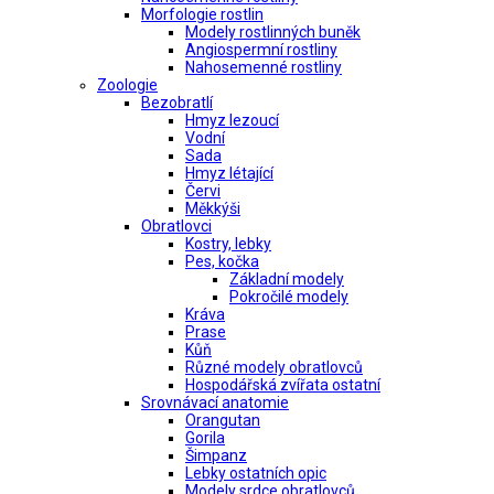
Morfologie rostlin
Modely rostlinných buněk
Angiospermní rostliny
Nahosemenné rostliny
Zoologie
Bezobratlí
Hmyz lezoucí
Vodní
Sada
Hmyz létající
Červi
Měkkýši
Obratlovci
Kostry, lebky
Pes, kočka
Základní modely
Pokročilé modely
Kráva
Prase
Kůň
Různé modely obratlovců
Hospodářská zvířata ostatní
Srovnávací anatomie
Orangutan
Gorila
Šimpanz
Lebky ostatních opic
Modely srdce obratlovců