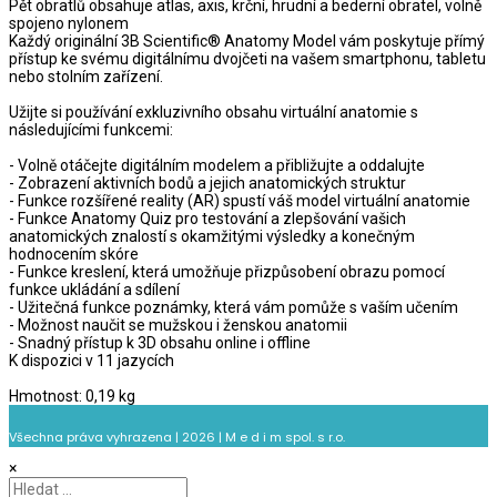
Pět obratlů obsahuje atlas, axis, krční, hrudní a bederní obratel, volně
spojeno nylonem
Každý originální 3B Scientific® Anatomy Model vám poskytuje přímý
přístup ke svému digitálnímu dvojčeti na vašem smartphonu, tabletu
nebo stolním zařízení.
Užijte si používání exkluzivního obsahu virtuální anatomie s
následujícími funkcemi:
- Volně otáčejte digitálním modelem a přibližujte a oddalujte
- Zobrazení aktivních bodů a jejich anatomických struktur
- Funkce rozšířené reality (AR) spustí váš model virtuální anatomie
- Funkce Anatomy Quiz pro testování a zlepšování vašich
anatomických znalostí s okamžitými výsledky a konečným
hodnocením skóre
- Funkce kreslení, která umožňuje přizpůsobení obrazu pomocí
funkce ukládání a sdílení
- Užitečná funkce poznámky, která vám pomůže s vaším učením
- Možnost naučit se mužskou i ženskou anatomii
- Snadný přístup k 3D obsahu online i offline
K dispozici v 11 jazycích
Hmotnost: 0,19 kg
Všechna práva vyhrazena | 2026 | M e d i m spol. s r.o.
×