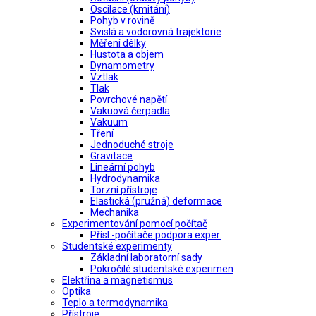
Oscilace (kmitání)
Pohyb v rovině
Svislá a vodorovná trajektorie
Měření délky
Hustota a objem
Dynamometry
Vztlak
Tlak
Povrchové napětí
Vakuová čerpadla
Vakuum
Tření
Jednoduché stroje
Gravitace
Lineární pohyb
Hydrodynamika
Torzní přístroje
Elastická (pružná) deformace
Mechanika
Experimentování pomocí počítač
Přísl.-počítače podpora exper.
Studentské experimenty
Základní laboratorní sady
Pokročilé studentské experimen
Elektřina a magnetismus
Optika
Teplo a termodynamika
Přístroje