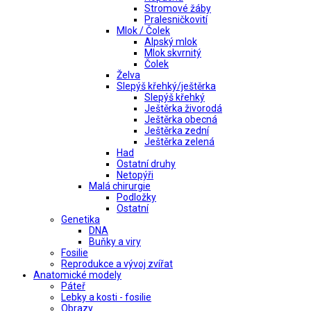
Stromové žáby
Pralesničkovití
Mlok / Čolek
Alpský mlok
Mlok skvrnitý
Čolek
Želva
Slepýš křehký/ještěrka
Slepýš křehký
Ještěrka živorodá
Ještěrka obecná
Ještěrka zední
Ještěrka zelená
Had
Ostatní druhy
Netopýři
Malá chirurgie
Podložky
Ostatní
Genetika
DNA
Buňky a viry
Fosilie
Reprodukce a vývoj zvířat
Anatomické modely
Páteř
Lebky a kosti - fosilie
Obrazy