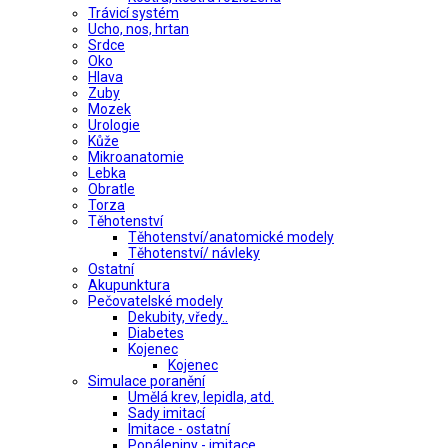
Trávicí systém
Ucho, nos, hrtan
Srdce
Oko
Hlava
Zuby
Mozek
Urologie
Kůže
Mikroanatomie
Lebka
Obratle
Torza
Těhotenství
Těhotenství/anatomické modely
Těhotenství/ návleky
Ostatní
Akupunktura
Pečovatelské modely
Dekubity, vředy..
Diabetes
Kojenec
Kojenec
Simulace poranění
Umělá krev, lepidla, atd.
Sady imitací
Imitace - ostatní
Popáleniny - imitace