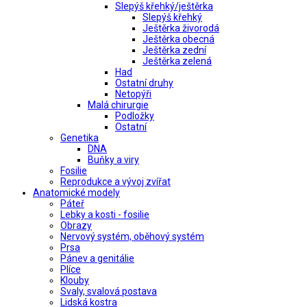
Slepýš křehký/ještěrka
Slepýš křehký
Ještěrka živorodá
Ještěrka obecná
Ještěrka zední
Ještěrka zelená
Had
Ostatní druhy
Netopýři
Malá chirurgie
Podložky
Ostatní
Genetika
DNA
Buňky a viry
Fosilie
Reprodukce a vývoj zvířat
Anatomické modely
Páteř
Lebky a kosti - fosilie
Obrazy
Nervový systém, oběhový systém
Prsa
Pánev a genitálie
Plíce
Klouby
Svaly, svalová postava
Lidská kostra