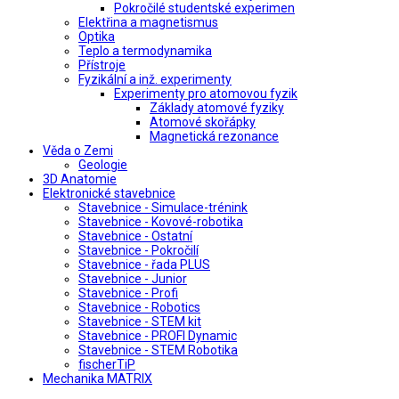
Pokročilé studentské experimen
Elektřina a magnetismus
Optika
Teplo a termodynamika
Přístroje
Fyzikální a inž. experimenty
Experimenty pro atomovou fyzik
Základy atomové fyziky
Atomové skořápky
Magnetická rezonance
Věda o Zemi
Geologie
3D Anatomie
Elektronické stavebnice
Stavebnice - Simulace-trénink
Stavebnice - Kovové-robotika
Stavebnice - Ostatní
Stavebnice - Pokročilí
Stavebnice - řada PLUS
Stavebnice - Junior
Stavebnice - Profi
Stavebnice - Robotics
Stavebnice - STEM kit
Stavebnice - PROFI Dynamic
Stavebnice - STEM Robotika
fischerTiP
Mechanika MATRIX