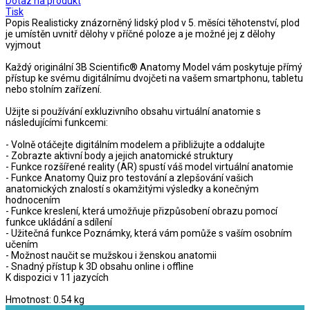
Dotaz na produkt
Tisk
Popis
Realisticky znázorněný lidský plod v 5. měsíci těhotenství, plod
je umístěn uvnitř dělohy v příčné poloze a je možné jej z dělohy
vyjmout
Každý originální 3B Scientific® Anatomy Model vám poskytuje přímý
přístup ke svému digitálnímu dvojčeti na vašem smartphonu, tabletu
nebo stolním zařízení.
Užijte si používání exkluzivního obsahu virtuální anatomie s
následujícími funkcemi:
- Volně otáčejte digitálním modelem a přibližujte a oddalujte
- Zobrazte aktivní body a jejich anatomické struktury
- Funkce rozšířené reality (AR) spustí váš model virtuální anatomie
- Funkce Anatomy Quiz pro testování a zlepšování vašich
anatomických znalostí s okamžitými výsledky a konečným
hodnocením
- Funkce kreslení, která umožňuje přizpůsobení obrazu pomocí
funkce ukládání a sdílení
- Užitečná funkce Poznámky, která vám pomůže s vaším osobním
učením
- Možnost naučit se mužskou i ženskou anatomii
- Snadný přístup k 3D obsahu online i offline
K dispozici v 11 jazycích
Hmotnost: 0.54 kg