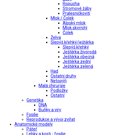
Ropucha
Stromové žáby
Pralesničkovití
Mlok / Čolek
Alpský mlok
Mlok skvrnitý
Čolek
Želva
Slepýš křehký/ještěrka
Slepýš křehký
Ještěrka živorodá
Ještěrka obecná
Ještěrka zední
Ještěrka zelená
Had
Ostatní druhy
Netopýři
Malá chirurgie
Podložky
Ostatní
Genetika
DNA
Buňky a viry
Fosilie
Reprodukce a vývoj zvířat
Anatomické modely
Páteř
Lebky a kosti - fosilie