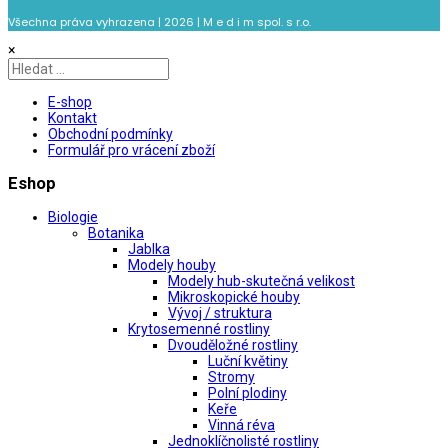
Všechna práva vyhrazena | 2026 | M e d i m spol. s r.o.
×
E-shop
Kontakt
Obchodní podmínky
Formulář pro vrácení zboží
Eshop
Biologie
Botanika
Jablka
Modely houby
Modely hub-skutečná velikost
Mikroskopické houby
Vývoj / struktura
Krytosemenné rostliny
Dvouděložné rostliny
Luční květiny
Stromy
Polní plodiny
Keře
Vinná réva
Jednoklíčnolisté rostliny