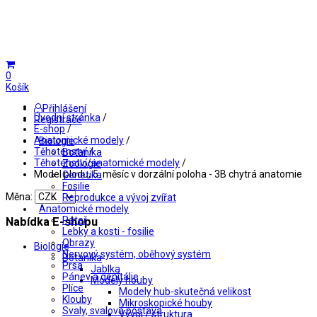
0
Košík
Přihlášení
Úvodní stránka
/
Registrace
E-shop
/
Anatomické modely
/
Biologie
Těhotenství
/
Botanika
Těhotenství/anatomické modely
/
Zoologie
Model plodu, 5. měsíc v dorzální poloha - 3B chytrá anatomie
Genetika
Fosilie
Měna:
Reprodukce a vývoj zvířat
Anatomické modely
Páteř
Nabídka E-shopu
Lebky a kosti - fosilie
Obrazy
Biologie
Nervový systém, oběhový systém
Botanika
Prsa
Jablka
Pánev a genitálie
Modely houby
Plíce
Modely hub-skutečná velikost
Klouby
Mikroskopické houby
Svaly, svalová postava
Vývoj / struktura