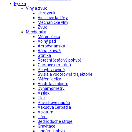
Fyzika
Vlny a zvuk
Ultrazvuk
Vidlicové ladičky
Mechanické vlny
Zvuk
Mechanika
Měření času
Volný pád
Aerodynamika
Váha, závaží
Statika
Rotační (otáčivý pohyb)
Oscilace (kmitání)
Pohyb v rovině
Svislá a vodorovná trajektorie
Měření délky
Hustota a objem
Dynamometry
Vztlak
Tlak
Povrchové napětí
Vakuová čerpadla
Vakuum
Tření
Jednoduché stroje
Gravitace
Lineární pohyb