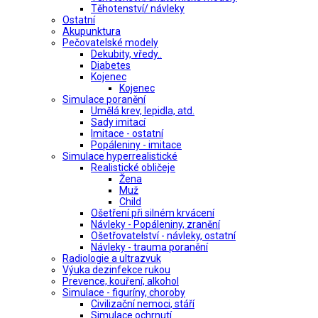
Těhotenství/ návleky
Ostatní
Akupunktura
Pečovatelské modely
Dekubity, vředy..
Diabetes
Kojenec
Kojenec
Simulace poranění
Umělá krev, lepidla, atd.
Sady imitací
Imitace - ostatní
Popáleniny - imitace
Simulace hyperrealistické
Realistické obličeje
Žena
Muž
Child
Ošetření při silném krvácení
Návleky - Popáleniny, zranění
Ošetřovatelství - návleky, ostatní
Návleky - trauma poranění
Radiologie a ultrazvuk
Výuka dezinfekce rukou
Prevence, kouření, alkohol
Simulace - figuríny, choroby
Civilizační nemoci, stáří
Simulace ochrnutí