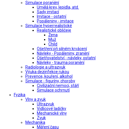
Simulace poranění
Umělá krev, lepidla, atd.
Sady imitací
Imitace - ostatní
Popáleniny - imitace
Simulace hyperrealistické
Realistické obličeje
Žena
Muž
Child
Ošetření při silném krvácení
Návleky - Popáleniny, zranění
Ošetřovatelství - návleky, ostatní
Návleky - trauma poranění
Radiologie a ultrazvuk
Výuka dezinfekce rukou
Prevence, kouření, alkohol
Simulace - figuríny, choroby
Civilizační nemoci, stáří
Simulace ochrnutí
Fyzika
Vlny a zvuk
Ultrazvuk
Vidlicové ladičky
Mechanické vlny
Zvuk
Mechanika
Měření času