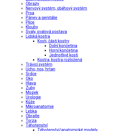
Obrazy
Nervový systém, oběhový systém
Prsa
Pánev a genitálie
Plíce
Klouby
Svaly, svalová postava
Lidská kostra
Kosti, části kostry
Dolní končetina
Horní končetina
Jednotlivé kosti
Kostra, kostra rozložená
Trávicí systém
Ucho, nos, hrtan
Srdce
Oko
Hlava
Zuby
Mozek
Urologie
Kůže
Mikroanatomie
Lebka
Obratle
Torza
Těhotenství
Těhotenství/anatomické modely