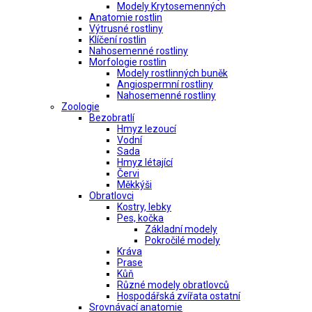
Modely Krytosemenných
Anatomie rostlin
Výtrusné rostliny
Klíčení rostlin
Nahosemenné rostliny
Morfologie rostlin
Modely rostlinných buněk
Angiospermní rostliny
Nahosemenné rostliny
Zoologie
Bezobratlí
Hmyz lezoucí
Vodní
Sada
Hmyz létající
Červi
Měkkýši
Obratlovci
Kostry, lebky
Pes, kočka
Základní modely
Pokročilé modely
Kráva
Prase
Kůň
Různé modely obratlovců
Hospodářská zvířata ostatní
Srovnávací anatomie