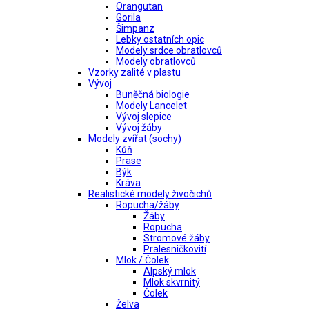
Orangutan
Gorila
Šimpanz
Lebky ostatních opic
Modely srdce obratlovců
Modely obratlovců
Vzorky zalité v plastu
Vývoj
Buněčná biologie
Modely Lancelet
Vývoj slepice
Vývoj žáby
Modely zvířat (sochy)
Kůň
Prase
Býk
Kráva
Realistické modely živočichů
Ropucha/žáby
Žáby
Ropucha
Stromové žáby
Pralesničkovití
Mlok / Čolek
Alpský mlok
Mlok skvrnitý
Čolek
Želva