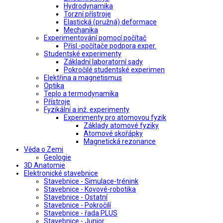
Hydrodynamika
Torzní přístroje
Elastická (pružná) deformace
Mechanika
Experimentování pomocí počítač
Přísl.-počítače podpora exper.
Studentské experimenty
Základní laboratorní sady
Pokročilé studentské experimen
Elektřina a magnetismus
Optika
Teplo a termodynamika
Přístroje
Fyzikální a inž. experimenty
Experimenty pro atomovou fyzik
Základy atomové fyziky
Atomové skořápky
Magnetická rezonance
Věda o Zemi
Geologie
3D Anatomie
Elektronické stavebnice
Stavebnice - Simulace-trénink
Stavebnice - Kovové-robotika
Stavebnice - Ostatní
Stavebnice - Pokročilí
Stavebnice - řada PLUS
Stavebnice - Junior