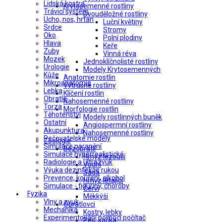
Lidská kostra
Krytosemenné rostliny
Trávicí systém
Dvouděložné rostliny
Ucho, nos, hrtan
Luční květiny
Srdce
Stromy
Oko
Polní plodiny
Hlava
Keře
Zuby
Vinná réva
Mozek
Jednoklíčnolisté rostliny
Urologie
Modely Krytosemenných
Kůže
Anatomie rostlin
Mikroanatomie
Výtrusné rostliny
Lebka
Klíčení rostlin
Obratle
Nahosemenné rostliny
Torza
Morfologie rostlin
Těhotenství
Modely rostlinných buněk
Ostatní
Angiospermní rostliny
Akupunktura
Nahosemenné rostliny
Pečovatelské modely
Zoologie
Simulace poranění
Bezobratlí
Simulace hyperrealistické
Hmyz lezoucí
Radiologie a ultrazvuk
Vodní
Výuka dezinfekce rukou
Sada
Prevence, kouření, alkohol
Hmyz létající
Simulace - figuríny, choroby
Červi
Fyzika
Měkkýši
Vlny a zvuk
Obratlovci
Mechanika
Kostry, lebky
Experimentování pomocí počítač
Pes, kočka