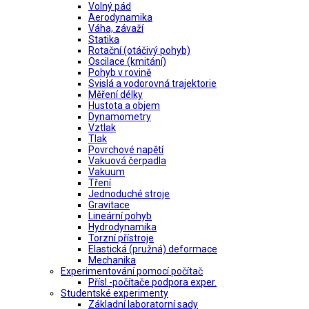
Volný pád
Aerodynamika
Váha, závaží
Statika
Rotační (otáčivý pohyb)
Oscilace (kmitání)
Pohyb v rovině
Svislá a vodorovná trajektorie
Měření délky
Hustota a objem
Dynamometry
Vztlak
Tlak
Povrchové napětí
Vakuová čerpadla
Vakuum
Tření
Jednoduché stroje
Gravitace
Lineární pohyb
Hydrodynamika
Torzní přístroje
Elastická (pružná) deformace
Mechanika
Experimentování pomocí počítač
Přísl.-počítače podpora exper.
Studentské experimenty
Základní laboratorní sady