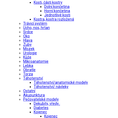
Kosti, části kostry
Dolní končetina
Horní končetina
Jednotlivé kosti
Kostra, kostra rozložená
Trávicí systém
Ucho, nos, hrtan
Srdce
Oko
Hlava
Zuby
Mozek
Urologie
Kůže
Mikroanatomie
Lebka
Obratle
Torza
Těhotenství
Těhotenství/anatomické modely
Těhotenství/ návleky
Ostatní
Akupunktura
Pečovatelské modely
Dekubity, vředy..
Diabetes
Kojenec
Kojenec