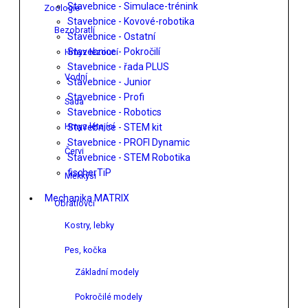
Stavebnice - Simulace-trénink
Zoologie
Stavebnice - Kovové-robotika
Bezobratlí
Stavebnice - Ostatní
Stavebnice - Pokročilí
Hmyz lezoucí
Stavebnice - řada PLUS
Vodní
Stavebnice - Junior
Stavebnice - Profi
Sada
Stavebnice - Robotics
Hmyz létající
Stavebnice - STEM kit
Stavebnice - PROFI Dynamic
Červi
Stavebnice - STEM Robotika
fischerTiP
Měkkýši
Mechanika MATRIX
Obratlovci
Kostry, lebky
Pes, kočka
Základní modely
Pokročilé modely