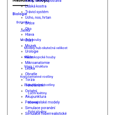
Svaly, svalová postava
Lidská kostra
Trávicí systém
Biologie
Ucho, nos, hrtan
Botanika
Srdce
Oko
Jablka
Hlava
Modely houby
Zuby
Mozek
Modely hub-skutečná velikost
Urologie
Kůže
Mikroskopické houby
Mikroanatomie
Vývoj / struktura
Lebka
Obratle
Krytosemenné rostliny
Torza
Dvouděložné rostliny
Těhotenství
Ostatní
Luční květiny
Akupunktura
Pečovatelské modely
Stromy
Simulace poranění
Polní plodiny
Simulace hyperrealistické