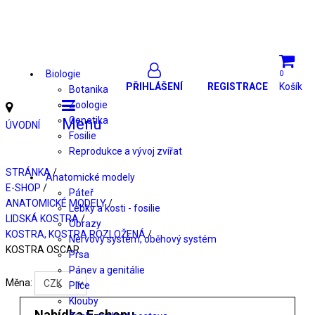
Biologie
0
PŘIHLÁŠENÍ
REGISTRACE
Košík
Botanika
Zoologie
Genetika
Menu
ÚVODNÍ
Fosilie
Reprodukce a vývoj zvířat
STRÁNKA
/
Anatomické modely
E-SHOP
/
Páteř
ANATOMICKÉ MODELY
/
Lebky a kosti - fosilie
LIDSKÁ KOSTRA
/
Obrazy
KOSTRA, KOSTRA ROZLOŽENÁ
/
Nervový systém, oběhový systém
KOSTRA OSCAR
Prsa
Pánev a genitálie
Měna:
Plíce
Klouby
Nabídka E-shopu