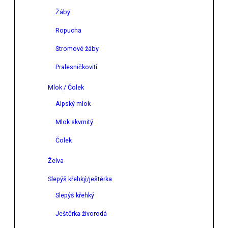
Žáby
Ropucha
Stromové žáby
Pralesničkovití
Mlok / Čolek
Alpský mlok
Mlok skvrnitý
Čolek
Želva
Slepýš křehký/ještěrka
Slepýš křehký
Ještěrka živorodá