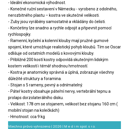
- Ideální ekonomická výhodnost.
- Konečné ruční sestavení v Německu - vyrobeno z odolného,
nerozbitného plastu – kostra ve skutečné velikosti.
- Zuby jsou vyráběny samostatně a vkládány do čelisti.
- Končetiny lze snadno a rychle odpojit a připevnit pomocí
rychlospojky.
- Ramenní, kyčelní a kolenní klouby mají pružné gumové
spojení, které umožňuje realistický pohyb kloubů. Tím se Oscar
odlišuje od ostatních modelů s kovovými klouby.
- Přibližně 200 kostí kostry odpovídá skutečným lidským
kostem velikostí i téměř shodnou hmotností.
- Kostra je anatomicky správná a úplná, zobrazuje všechny
důležité struktury a foramina.
- Stojan s 5 rameny, pevný a odnímatelný.
- Páteř kostry obsahuje páteřní nervy, vertebrální tepnu a
prolaps dorzolaterálního disku.
- Velikost: 178 cm se stojanem, velikost bez stojanu 160 cm (
mobilní stojan na kolečkách)
- Hmotnost: cca 9 kg
Všechna práva vyhrazena | 2026 | M e d i m spol. s r.o.