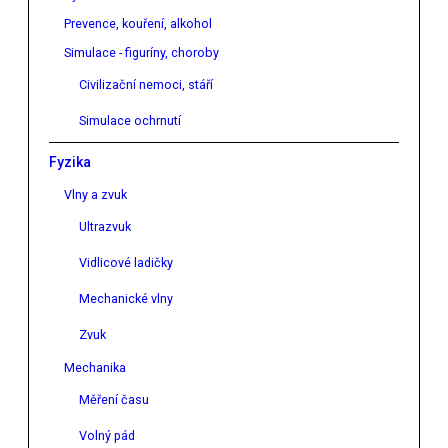
Prevence, kouření, alkohol
Simulace - figuríny, choroby
Civilizační nemoci, stáří
Simulace ochrnutí
Fyzika
Vlny a zvuk
Ultrazvuk
Vidlicové ladičky
Mechanické vlny
Zvuk
Mechanika
Měření času
Volný pád