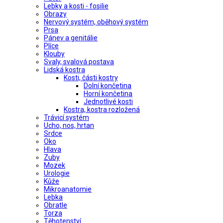
Lebky a kosti - fosilie
Obrazy
Nervový systém, oběhový systém
Prsa
Pánev a genitálie
Plíce
Klouby
Svaly, svalová postava
Lidská kostra
Kosti, části kostry
Dolní končetina
Horní končetina
Jednotlivé kosti
Kostra, kostra rozložená
Trávicí systém
Ucho, nos, hrtan
Srdce
Oko
Hlava
Zuby
Mozek
Urologie
Kůže
Mikroanatomie
Lebka
Obratle
Torza
Těhotenství