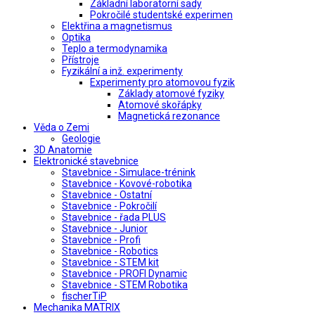
Základní laboratorní sady
Pokročilé studentské experimen
Elektřina a magnetismus
Optika
Teplo a termodynamika
Přístroje
Fyzikální a inž. experimenty
Experimenty pro atomovou fyzik
Základy atomové fyziky
Atomové skořápky
Magnetická rezonance
Věda o Zemi
Geologie
3D Anatomie
Elektronické stavebnice
Stavebnice - Simulace-trénink
Stavebnice - Kovové-robotika
Stavebnice - Ostatní
Stavebnice - Pokročilí
Stavebnice - řada PLUS
Stavebnice - Junior
Stavebnice - Profi
Stavebnice - Robotics
Stavebnice - STEM kit
Stavebnice - PROFI Dynamic
Stavebnice - STEM Robotika
fischerTiP
Mechanika MATRIX