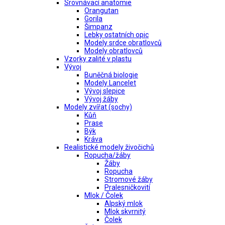
Srovnávací anatomie
Orangutan
Gorila
Šimpanz
Lebky ostatních opic
Modely srdce obratlovců
Modely obratlovců
Vzorky zalité v plastu
Vývoj
Buněčná biologie
Modely Lancelet
Vývoj slepice
Vývoj žáby
Modely zvířat (sochy)
Kůň
Prase
Býk
Kráva
Realistické modely živočichů
Ropucha/žáby
Žáby
Ropucha
Stromové žáby
Pralesničkovití
Mlok / Čolek
Alpský mlok
Mlok skvrnitý
Čolek