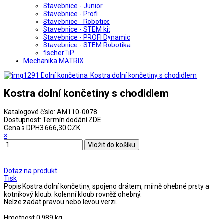
Stavebnice - Junior
Stavebnice - Profi
Stavebnice - Robotics
Stavebnice - STEM kit
Stavebnice - PROFI Dynamic
Stavebnice - STEM Robotika
fischerTiP
Mechanika MATRIX
Kostra dolní končetiny s chodidlem
Katalogové číslo:
AM110-0078
Dostupnost:
Termín dodání ZDE
Cena s DPH
3 666,30 CZK
×
Dotaz na produkt
Tisk
Popis
Kostra dolní končetiny, spojeno drátem, mírně ohebné prsty a
kotníkový kloub, kolenní kloub rovněž ohebný.
Nelze zadat pravou nebo levou verzi.
Hmotnost 0,989 kg