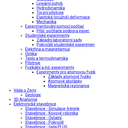
Lineární pohyb
Hydrodynamika
Torzní přístroje
Elastická (pružná) deformace
Mechanika
Experimentování pomocí počítač
Přísl.-počítače podpora exper.
Studentské experimenty
Základní laboratorní sady
Pokročilé studentské experimen
Elektřina a magnetismus
Optika
Teplo a termodynamika
Přístroje
Fyzikální a inž. experimenty
Experimenty pro atomovou fyzik
Základy atomové fyziky
Atomové skořápky
Magnetická rezonance
Věda o Zemi
Geologie
3D Anatomie
Elektronické stavebnice
Stavebnice - Simulace-trénink
Stavebnice - Kovové-robotika
Stavebnice - Ostatní
Stavebnice - Pokročilí
Stavebnice - řada PLUS