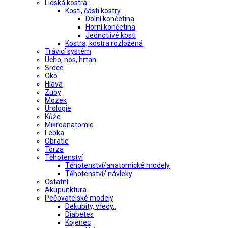
Lidská kostra
Kosti, části kostry
Dolní končetina
Horní končetina
Jednotlivé kosti
Kostra, kostra rozložená
Trávicí systém
Ucho, nos, hrtan
Srdce
Oko
Hlava
Zuby
Mozek
Urologie
Kůže
Mikroanatomie
Lebka
Obratle
Torza
Těhotenství
Těhotenství/anatomické modely
Těhotenství/ návleky
Ostatní
Akupunktura
Pečovatelské modely
Dekubity, vředy..
Diabetes
Kojenec