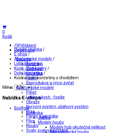
0
Košík
Přihlášení
Úvodní stránka
/
Registrace
E-shop
/
Anatomické modely
/
Biologie
Lidská kostra
/
Botanika
Kosti, části kostry
/
Zoologie
Dolní končetina
/
Genetika
Kostra dolní končetiny s chodidlem
Fosilie
Reprodukce a vývoj zvířat
Měna:
Anatomické modely
Páteř
Lebky a kosti - fosilie
Nabídka E-shopu
Obrazy
Nervový systém, oběhový systém
Biologie
Prsa
Botanika
Pánev a genitálie
Jablka
Plíce
Modely houby
Klouby
Modely hub-skutečná velikost
Svaly, svalová postava
Mikroskopické houby