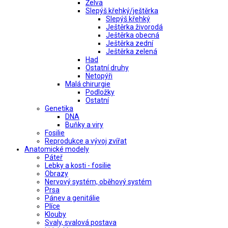
Želva
Slepýš křehký/ještěrka
Slepýš křehký
Ještěrka živorodá
Ještěrka obecná
Ještěrka zední
Ještěrka zelená
Had
Ostatní druhy
Netopýři
Malá chirurgie
Podložky
Ostatní
Genetika
DNA
Buňky a viry
Fosilie
Reprodukce a vývoj zvířat
Anatomické modely
Páteř
Lebky a kosti - fosilie
Obrazy
Nervový systém, oběhový systém
Prsa
Pánev a genitálie
Plíce
Klouby
Svaly, svalová postava