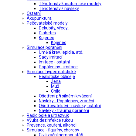
Těhotenství/anatomické modely
Těhotenství/ návleky
Ostatní
Akupunktura
Pečovatelské modely
Dekubity, vředy..
Diabetes
Kojenec
Kojenec
Simulace poranění
Umělá krev, lepidla, atd.
Sady imitací
Imitace - ostatní
Popáleniny - imitace
Simulace hyperrealistické
Realistické obličeje
Žena
Muž
Child
Ošetření při silném krvácení
Návleky - Popáleniny, zranění
Ošetřovatelství - návleky, ostatní
Návleky - trauma poranění
Radiologie a ultrazvuk
Výuka dezinfekce rukou
Prevence, kouření, alkohol
Simulace - figuríny, choroby
Civilizační nemoci, stáří