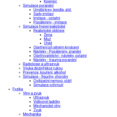
Kojenec
Simulace poranění
Umělá krev, lepidla, atd.
Sady imitací
Imitace - ostatní
Popáleniny - imitace
Simulace hyperrealistické
Realistické obličeje
Žena
Muž
Child
Ošetření při silném krvácení
Návleky - Popáleniny, zranění
Ošetřovatelství - návleky, ostatní
Návleky - trauma poranění
Radiologie a ultrazvuk
Výuka dezinfekce rukou
Prevence, kouření, alkohol
Simulace - figuríny, choroby
Civilizační nemoci, stáří
Simulace ochrnutí
Fyzika
Vlny a zvuk
Ultrazvuk
Vidlicové ladičky
Mechanické vlny
Zvuk
Mechanika