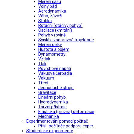
Měření času
Volný pád
Aerodynamika
Váha, závaží
Statika
Rotační (otáčivý pohyb)
Oscilace (kmitání)
Pohyb v rovině
Svislá a vodorovná trajektorie
Měření délky
Hustota a objem
Dynamometry
Vztlak
Tlak
Povrchové napětí
Vakuová čerpadla
Vakuum
Tření
Jednoduché stroje
Gravitace
Lineární pohyb
Hydrodynamika
Torzní přístroje
Elastická (pružná) deformace
Mechanika
Experimentování pomocí počítač
Přísl.-počítače podpora exper.
Studentské experimenty