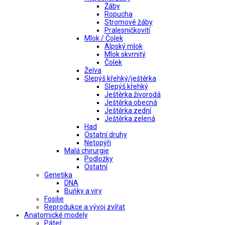
Žáby
Ropucha
Stromové žáby
Pralesničkovití
Mlok / Čolek
Alpský mlok
Mlok skvrnitý
Čolek
Želva
Slepýš křehký/ještěrka
Slepýš křehký
Ještěrka živorodá
Ještěrka obecná
Ještěrka zední
Ještěrka zelená
Had
Ostatní druhy
Netopýři
Malá chirurgie
Podložky
Ostatní
Genetika
DNA
Buňky a viry
Fosilie
Reprodukce a vývoj zvířat
Anatomické modely
Páteř