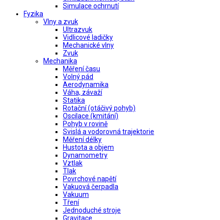
Simulace ochrnutí
Fyzika
Vlny a zvuk
Ultrazvuk
Vidlicové ladičky
Mechanické vlny
Zvuk
Mechanika
Měření času
Volný pád
Aerodynamika
Váha, závaží
Statika
Rotační (otáčivý pohyb)
Oscilace (kmitání)
Pohyb v rovině
Svislá a vodorovná trajektorie
Měření délky
Hustota a objem
Dynamometry
Vztlak
Tlak
Povrchové napětí
Vakuová čerpadla
Vakuum
Tření
Jednoduché stroje
Gravitace