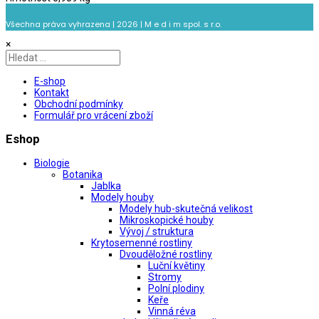
Všechna práva vyhrazena | 2026 | M e d i m spol. s r.o.
×
E-shop
Kontakt
Obchodní podmínky
Formulář pro vrácení zboží
Eshop
Biologie
Botanika
Jablka
Modely houby
Modely hub-skutečná velikost
Mikroskopické houby
Vývoj / struktura
Krytosemenné rostliny
Dvouděložné rostliny
Luční květiny
Stromy
Polní plodiny
Keře
Vinná réva