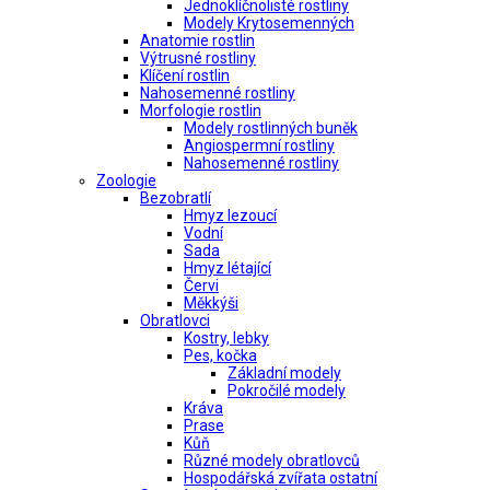
Jednoklíčnolisté rostliny
Modely Krytosemenných
Anatomie rostlin
Výtrusné rostliny
Klíčení rostlin
Nahosemenné rostliny
Morfologie rostlin
Modely rostlinných buněk
Angiospermní rostliny
Nahosemenné rostliny
Zoologie
Bezobratlí
Hmyz lezoucí
Vodní
Sada
Hmyz létající
Červi
Měkkýši
Obratlovci
Kostry, lebky
Pes, kočka
Základní modely
Pokročilé modely
Kráva
Prase
Kůň
Různé modely obratlovců
Hospodářská zvířata ostatní